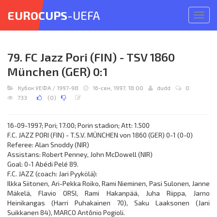
EUROCUPS
-UEFA
Откр
меню
79. FC Jazz Pori (FIN) - TSV 1860
München (GER) 0:1
Кубок УЕФА
/
1997-98
16-сен, 1997, 18:00
dudd
0
733
(
0
)
16-09-1997; Pori; 17:00; Porin stadion; Att: 1.500
F.C. JAZZ PORI (FIN) - T.S.V. MÜNCHEN von 1860 (GER) 0-1 (0-0)
Referee: Alan Snoddy (NIR)
Assistans: Robert Penney, John McDowell (NIR)
Goal: 0-1 Abédi Pelé 89.
F.C. JAZZ (coach: Jari Pyykölä):
Ilkka Siitonen, Ari-Pekka Roiko, Rami Nieminen, Pasi Sulonen, Janne
Mäkelä, Flavio ORSI, Rami Hakanpää, Juha Riippa, Jarno
Heinikangas (Harri Puhakainen 70), Saku Laaksonen (Jani
Suikkanen 84), MARCO Antônio Pogioli.