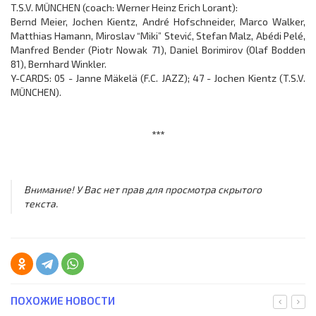
T.S.V. MÜNCHEN (coach: Werner Heinz Erich Lorant):
Bernd Meier, Jochen Kientz, André Hofschneider, Marco Walker,
Matthias Hamann, Miroslav “Miki” Stević, Stefan Malz, Abédi Pelé,
Manfred Bender (Piotr Nowak 71), Daniel Borimirov (Olaf Bodden
81), Bernhard Winkler.
Y-CARDS: 05 - Janne Mäkelä (F.C. JAZZ); 47 - Jochen Kientz (T.S.V.
MÜNCHEN).
***
Внимание! У Вас нет прав для просмотра скрытого
текста.
ПОХОЖИЕ НОВОСТИ