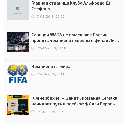
Главная страница Клуба Альфредо Ди
Стефано.
7-08-2015, 09:29
Санкции WADA не помешают России
принять чемпионат Европы и финал Лиги
чемпионов.
20-12-2020, 17:48
Чемпионаты мира
25-10-2015, 11:13
"Фенербахче" - "Зенит": команда Семака
начинает путь в плей-офф Лиги Европы
12-02-2019, 10:30