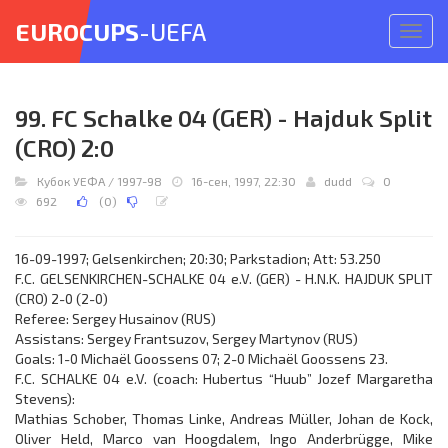
EUROCUPS
-UEFA
Откр
меню
99. FC Schalke 04 (GER) - Hajduk Split
(CRO) 2:0
Кубок УЕФА
/
1997-98
16-сен, 1997, 22:30
dudd
0
692
(
0
)
16-09-1997; Gelsenkirchen; 20:30; Parkstadion; Att: 53.250
F.C. GELSENKIRCHEN-SCHALKE 04 e.V. (GER) - H.N.K. HAJDUK SPLIT
(CRO) 2-0 (2-0)
Referee: Sergey Husainov (RUS)
Assistans: Sergey Frantsuzov, Sergey Martynov (RUS)
Goals: 1-0 Michaël Goossens 07; 2-0 Michaël Goossens 23.
F.C. SCHALKE 04 e.V. (coach: Hubertus “Huub” Jozef Margaretha
Stevens):
Mathias Schober, Thomas Linke, Andreas Müller, Johan de Kock,
Oliver Held, Marco van Hoogdalem, Ingo Anderbrügge, Mike