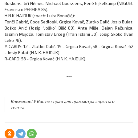
Büskens, Jiří Němec, Michaël Goossens, René Eijkelkamp (MIGUEL
Francisco PEREIRA 85).
H.N.K. HAJDUK (coach: Luka Bonačić):
Tonči Gabrić, Goce Sedloski, Grgica Kovač, Zlatko Dalić, Josip Bulat,
Boško Anić (Josip “Joško” Bilić 89), Ante Miše, Dejan Računica,
Jasmin Mujdža, Tomislav Erceg (Irfan Islami 30), Josip Skoko (Ivan
Leko 78).
Y-CARDS: 12 - Zlatko Dalić, 19 - Grgica Kovač, 58 - Grgica Kovač, 62
- Josip Bulat (H.N.K. HAJDUK).
R-CARD: 58 - Grgica Kovač (H.N.K. HAJDUK).
***
Внимание! У Вас нет прав для просмотра скрытого
текста.