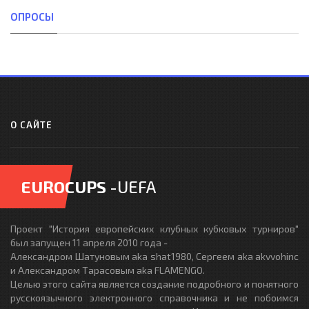
ОПРОСЫ
О САЙТЕ
EUROCUPS
-UEFA
Проект "История европейских клубных кубковых турниров"
был запущен 11 апреля 2010 года -
Александром Шатуновым aka shat1980, Сергеем aka akvvohinc
и Александром Тарасовым aka FLAMENGO.
Целью этого сайта является создание подробного и понятного
русскоязычного электронного справочника и не побоимся