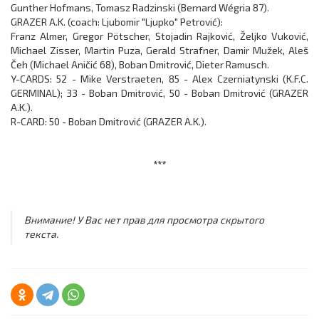
Gunther Hofmans, Tomasz Radzinski (Bernard Wégria 87).
GRAZER A.K. (coach: Ljubomir "Ljupko" Petrović):
Franz Almer, Gregor Pötscher, Stojadin Rajković, Željko Vuković,
Michael Zisser, Martin Puza, Gerald Strafner, Damir Mužek, Aleš
Čeh (Michael Aničić 68), Boban Dmitrović, Dieter Ramusch.
Y-CARDS: 52 - Mike Verstraeten, 85 - Alex Czerniatynski (K.F.C.
GERMINAL); 33 - Boban Dmitrović, 50 - Boban Dmitrović (GRAZER
A.K.).
R-CARD: 50 - Boban Dmitrović (GRAZER A.K.).
***
Внимание! У Вас нет прав для просмотра скрытого
текста.