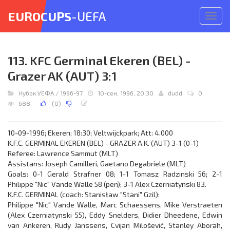
EUROCUPS
-UEFA
Откр
меню
113. KFC Germinal Ekeren (BEL) -
Grazer AK (AUT) 3:1
Кубок УЕФА
/
1996-97
10-сен, 1996, 20:30
dudd
0
688
(
0
)
10-09-1996; Ekeren; 18:30; Veltwijckpark; Att: 4.000
K.F.C. GERMINAL EKEREN (BEL) - GRAZER A.K. (AUT) 3-1 (0-1)
Referee: Lawrence Sammut (MLT)
Assistans: Joseph Camilleri, Gaetano Degabriele (MLT)
Goals: 0-1 Gerald Strafner 08; 1-1 Tomasz Radzinski 56; 2-1
Philippe "Nic" Vande Walle 58 (pen); 3-1 Alex Czerniatynski 83.
K.F.C. GERMINAL (coach: Stanisław "Stani" Gzil):
Philippe "Nic" Vande Walle, Marc Schaessens, Mike Verstraeten
(Alex Czerniatynski 55), Eddy Snelders, Didier Dheedene, Edwin
van Ankeren, Rudy Janssens, Cvijan Milošević, Stanley Aborah,