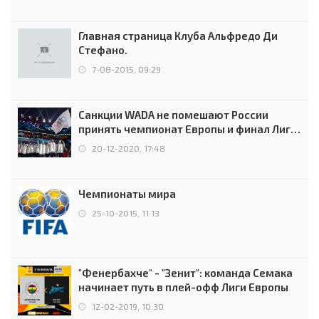
Главная страница Клуба Альфредо Ди
Стефано.
7-08-2015, 09:29
Санкции WADA не помешают России
принять чемпионат Европы и финал Лиги
чемпионов.
20-12-2020, 17:48
Чемпионаты мира
25-10-2015, 11:13
"Фенербахче" - "Зенит": команда Семака
начинает путь в плей-офф Лиги Европы
12-02-2019, 10:30