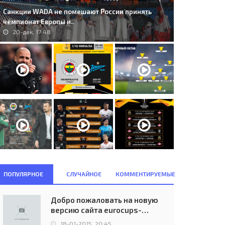
Санкции WADA не помешают России принять
чемпионат Европы и..
20-дек, 17:48
. ND Gorica (SVN) - AS
391. Borussia Dortmund (GER) -
naco (FRA) 0:3..
Karpaty Lviv (UKR) 3:0..
11-авг, 22:45
02-дек, 21:00
ПОПУЛЯРНОЕ
СЛУЧАЙНОЕ
КОММЕНТИРУЕМЫЕ
Добро пожаловать на новую
версию сайта eurocups-
uefa.ru
18-01-2015, 20:45