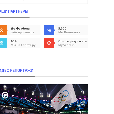
АШИ ПАРТНЕРЫ
До Футбола
5,700
сайт прогнозов
Мы Вконтакте
454
On-line результаты
Мы на Спортс.ру
MyScore.ru
ИДЕО РЕПОРТАЖИ