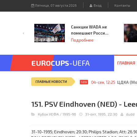
Пятница, 07 августа 2026
Вход
Контакты
Санкции WADA не
помешают России
принять
Подробнее
чемпионат
Европы и финал
Лиги чемпионов.
EUROCUPS
-UEFA
ГЛАВНАЯ
ГЛАВНЫЕ НОВОСТИ
04-сен, 12:25
ЦДКА (Мос
NEW
151. PSV Eindhoven (NED) - Lee
Кубок УЕФА
/
1995-96
31-окт, 1995, 22:30
dudd
31-10-1995; Eindhoven; 20:30; Philips Stadion; Att: 26.9