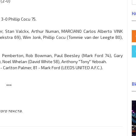
 (2-0)
Н
3-0 Phillip Cocu 75.
r, Stan Valckx, Arthur Numan, MARCIANO Carlos Alberto VINK
kstra 69), Wim Jonk, Phillip Cocu (Tommie van der Leegte 80),
ohn Pemberton, Rob Bowman, Paul Beesley (Mark Ford 74), Gary
), Noel Whelan (David White 58), Anthony "Tony" Yeboah.
- Carlton Palmer, 81 - Mark Ford (LEEDS UNITED A.F.C.).
В
***
ого текста.