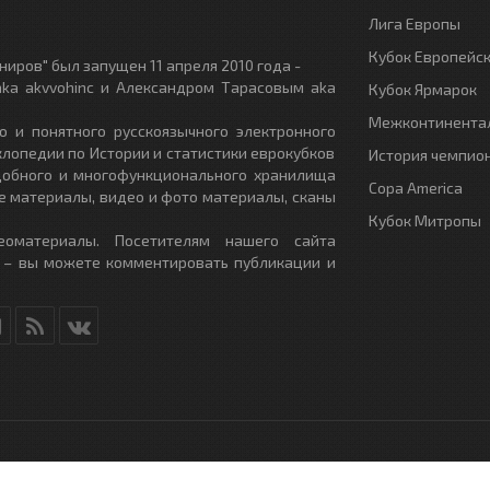
Лига Европы
Кубок Европейс
иров" был запущен 11 апреля 2010 года -
ka akvvohinc и Александром Тарасовым aka
Кубок Ярмарок
Межконтинентал
о и понятного русскоязычного электронного
клопедии по Истории и статистики еврокубков
История чемпио
удобного и многофункционального хранилища
Copa America
е материалы, видео и фото материалы, сканы
Кубок Митропы
еоматериалы. Посетителям нашего сайта
 – вы можете комментировать публикации и
RU
- All Rights Reserved.