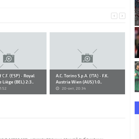
 C.F. (ESP) - Royal
A.C. Torino S.p.A. (ITA) - F.K.
62
 Liège (BEL) 2:3..
Austria Wien (AUS) 1:0..
Mo
1:52
20-окт, 20:34