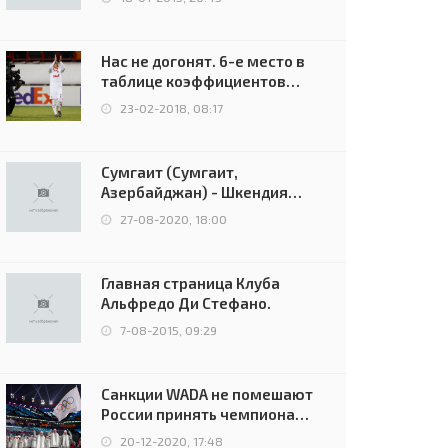
Нас не догонят. 6-е место в
таблице коэффициентов
УЕФА остаётся за Россией
23-02-2018, 08:17
Сумгаит (Сумгаит,
Азербайджан) - Шкендия
(Тетово, Северная
27-08-2020, 18:00
Македония) - 0:2 (0:0)
Главная страница Клуба
Альфредо Ди Стефано.
7-08-2015, 09:29
Санкции WADA не помешают
России принять чемпионат
Европы и финал Лиги
20-12-2020, 17:48