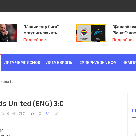
"Манчестер Сити"
"Фенербахч
могут исключить
"Зенит": ко
из Лиги
Семака нач
Подробнее
Подробнее
чемпионов.
путь в пле
Лиги Европ
ЛИГА ЧЕМПИОНОВ
ЛИГА ЕВРОПЫ
СУПЕРКУБОК УЕФА
ЧЕМПИ
ква) - "Красная Заря" (Ленинград) 6:2
ds United (ENG) 3:0
П
0
757
(
0
)
00