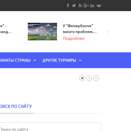
е" -
У "Фенербахче"
манда
много проблем.
инает
Но он опасен для
Подробнее
й-офф
"Зенита"
ы
ОНАТЫ СТРАНЫ
ДРУГИЕ ТУРНИРЫ
ОИСК ПО САЙТУ