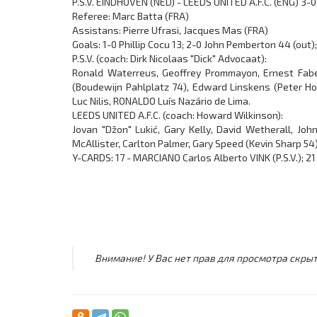
P.S.V. EINDHOVEN (NED) - LEEDS UNITED A.F.C. (ENG) 3-0
Referee: Marc Batta (FRA)
Assistans: Pierre Ufrasi, Jacques Mas (FRA)
Goals: 1-0 Phillip Cocu 13; 2-0 John Pemberton 44 (out); 
P.S.V. (coach: Dirk Nicolaas "Dick" Advocaat):
Ronald Waterreus, Geoffrey Prommayon, Ernest Fabe
(Boudewijn Pahlplatz 74), Edward Linskens (Peter Hoe
Luc Nilis, RONALDO Luís Nazário de Lima.
LEEDS UNITED A.F.C. (coach: Howard Wilkinson):
Jovan "Džon" Lukić, Gary Kelly, David Wetherall, J
McAllister, Carlton Palmer, Gary Speed (Kevin Sharp 54
Y-CARDS: 17 - MARCIANO Carlos Alberto VINK (P.S.V.); 21 
Внимание! У Вас нет прав для просмотра скрыт