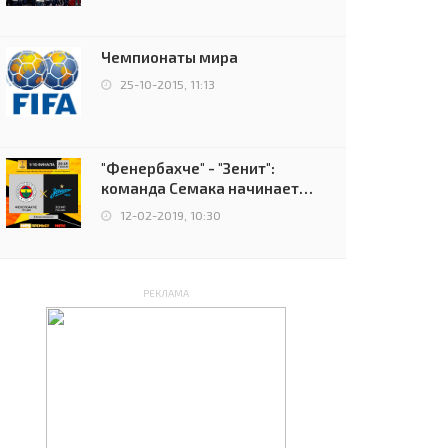
чемпионов.
Чемпионаты мира
25-10-2015, 11:13
"Фенербахче" - "Зенит":
команда Семака начинает
путь в плей-офф Лиги
12-02-2019, 10:30
Европы
РЕКЛАМА