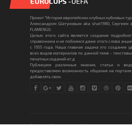
EUROCUPS
-UEFA
Проект "История европейских клубных кубковых турн
Александром Шатуновым aka shat1980, Сергеем a
FLAMENGO.
Целью этого сайта является создание подробног
справочника и не побоимся даже этого слова энци
с 1955 года. Наша главная задача это создание 
всех видов материалов по данной теме - текстовы
печатных изданий ит.д
Публикуем различные мнения, статьи и вид
предоставляем возможность общения на портале
добавлять свои.
© Copyright © 2010-2017. Разработано студией
DLE-THEME.