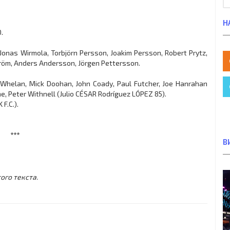
Н
.
Jonas Wirmola, Torbjörn Persson, Joakim Persson, Robert Prytz,
tröm, Anders Andersson, Jörgen Pettersson.
o Whelan, Mick Doohan, John Coady, Paul Futcher, Joe Hanrahan
ne, Peter Withnell (Julio CÉSAR Rodríguez LÓPEZ 85).
F.C.).
***
В
ого текста.