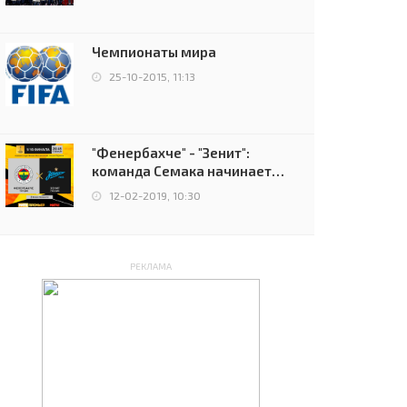
чемпионов.
Чемпионаты мира
25-10-2015, 11:13
"Фенербахче" - "Зенит":
команда Семака начинает
путь в плей-офф Лиги
12-02-2019, 10:30
Европы
РЕКЛАМА