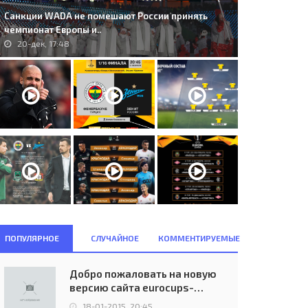
Санкции WADA не помешают России принять
чемпионат Европы и..
20-дек, 17:48
. Rhyl FC (WAL) - Viking FK
170. SL Benfica (POR) - Celtic FC
OR) 0:1..
(SCO) 2:1..
11-авг, 22:30
20-ноя, 23:45
ПОПУЛЯРНОЕ
СЛУЧАЙНОЕ
КОММЕНТИРУЕМЫЕ
Добро пожаловать на новую
версию сайта eurocups-
uefa.ru
18-01-2015, 20:45