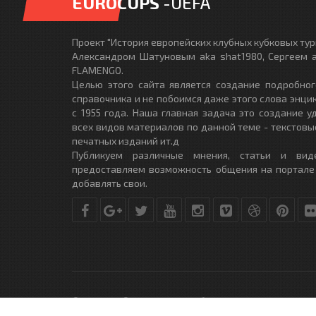
EUROCUPS
-UEFA
Проект "История европейских клубных кубковых турн
Александром Шатуновым aka shat1980, Сергеем a
FLAMENGO.
Целью этого сайта является создание подробног
справочника и не побоимся даже этого слова энци
с 1955 года. Наша главная задача это создание 
всех видов материалов по данной теме - текстовы
печатных изданий ит.д
Публикуем различные мнения, статьи и вид
предоставляем возможность общения на портале
добавлять свои.
© Copyright © 2010-2017. Разработано студией
DLE-THEME.