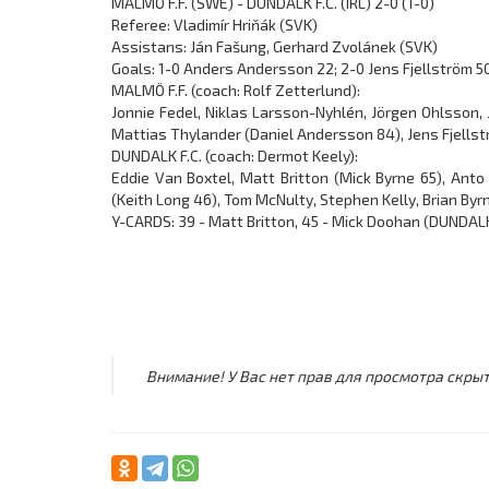
MALMÖ F.F. (SWE) - DUNDALK F.C. (IRL) 2-0 (1-0)
Referee: Vladimír Hriňák (SVK)
Assistans: Ján Fašung, Gerhard Zvolánek (SVK)
Goals: 1-0 Anders Andersson 22; 2-0 Jens Fjellström 50
MALMÖ F.F. (coach: Rolf Zetterlund):
Jonnie Fedel, Niklas Larsson-Nyhlén, Jörgen Ohlsson, 
Mattias Thylander (Daniel Andersson 84), Jens Fjells
DUNDALK F.C. (coach: Dermot Keely):
Eddie Van Boxtel, Matt Britton (Mick Byrne 65), Ant
(Keith Long 46), Tom McNulty, Stephen Kelly, Brian Byr
Y-CARDS: 39 - Matt Britton, 45 - Mick Doohan (DUNDALK 
Внимание! У Вас нет прав для просмотра скрыт