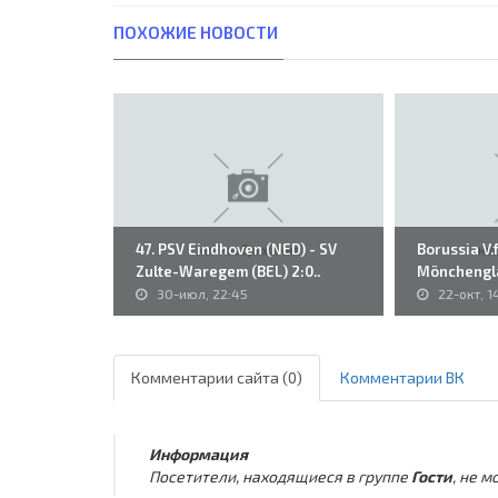
ПОХОЖИЕ НОВОСТИ
47. PSV Eindhoven (NED) - SV
Borussia V.f
Zulte-Waregem (BEL) 2:0..
Mönchengla
Juventus..
30-июл, 22:45
22-окт, 1
Комментарии сайта (0)
Комментарии ВК
Информация
Посетители, находящиеся в группе
Гости
, не 