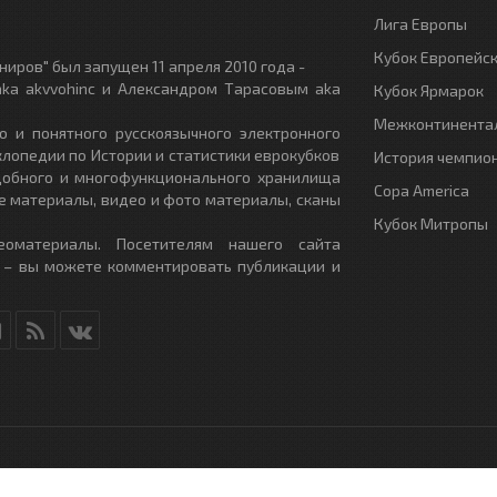
Лига Европы
Кубок Европейс
иров" был запущен 11 апреля 2010 года -
ka akvvohinc и Александром Тарасовым aka
Кубок Ярмарок
Межконтинентал
о и понятного русскоязычного электронного
клопедии по Истории и статистики еврокубков
История чемпио
удобного и многофункционального хранилища
Copa America
е материалы, видео и фото материалы, сканы
Кубок Митропы
еоматериалы. Посетителям нашего сайта
 – вы можете комментировать публикации и
RU
- All Rights Reserved.