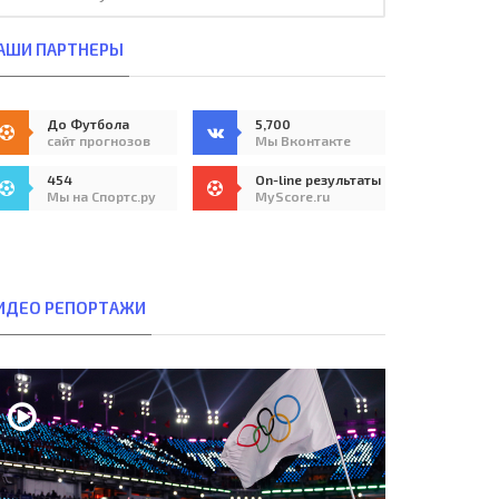
АШИ ПАРТНЕРЫ
До Футбола
5,700
сайт прогнозов
Мы Вконтакте
454
On-line результаты
Мы на Спортс.ру
MyScore.ru
ИДЕО РЕПОРТАЖИ