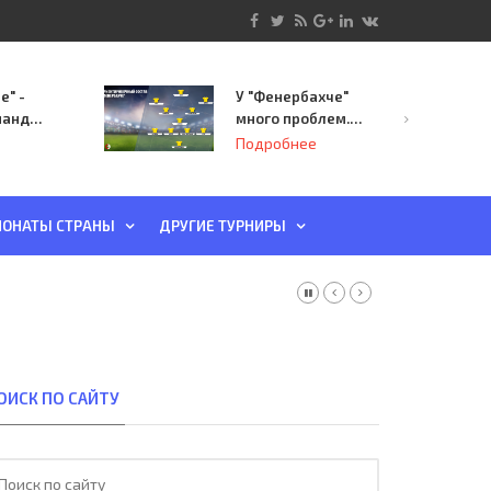
е" -
У "Фенербахче"
манда
много проблем.
инает
Но он опасен для
Подробнее
й-офф
"Зенита"
ы
ОНАТЫ СТРАНЫ
ДРУГИЕ ТУРНИРЫ
ОИСК ПО САЙТУ