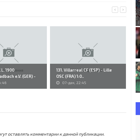
.L. 1900
131. Villarreal CF (ESP) - Lille
75
dbach e.V. (GER) -
OSC (FRA) 1:0..
(N
4:46
07-дек, 22:45
могут оставлять комментарии к данной публикации.