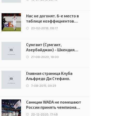
Нас не догонят. 6-е место в
таблице коэффициентов
УЕФА остаётся за Россией
23-02-2018, 08:17
Сумгаит (Сумгаит,
Азербайджан) - Шкендия
(Тетово, Северная
27-08-2020, 18:00
Македония) - 0:2 (0:0)
Главная страница Клуба
Альфредо Ди Стефано.
7-08-2015, 09:29
Санкции WADA не помешают
России принять чемпионат
Европы и финал Лиги
20-12-2020, 17:48