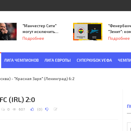
"Манчестер Сити"
"Фенербахч
могут исключить
"Зенит": ко
из Лиги
Семака нач
Подробнее
Подробнее
чемпионов.
путь в пле
Лиги Европ
ЛИГА ЧЕМПИОНОВ
ЛИГА ЕВРОПЫ
СУПЕРКУБОК УЕФА
ЧЕМПИ
ква) - "Красная Заря" (Ленинград) 6:2
C (IRL) 2:0
П
0
607
(
0
)