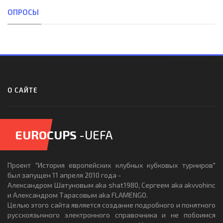
ОПРОСЫ
О САЙТЕ
EUROCUPS
-UEFA
Проект "История европейских клубных кубковых турниров"
был запущен 11 апреля 2010 года -
Александром Шатуновым aka shat1980, Сергеем aka akvvohinc
и Александром Тарасовым aka FLAMENGO.
Целью этого сайта является создание подробного и понятного
русскоязычного электронного справочника и не побоимся