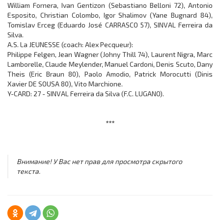
William Fornera, Ivan Gentizon (Sebastiano Belloni 72), Antonio
Esposito, Christian Colombo, Igor Shalimov (Yane Bugnard 84),
Tomislav Erceg (Eduardo José CARRASCO 57), SINVAL Ferreira da
Silva.
A.S. La JEUNESSE (coach: Alex Pecqueur):
Philippe Felgen, Jean Wagner (Johny Thill 74), Laurent Nigra, Marc
Lamborelle, Claude Meylender, Manuel Cardoni, Denis Scuto, Dany
Theis (Eric Braun 80), Paolo Amodio, Patrick Morocutti (Dinis
Xavier DE SOUSA 80), Vito Marchione.
Y-CARD: 27 - SINVAL Ferreira da Silva (F.C. LUGANO).
***
Внимание! У Вас нет прав для просмотра скрытого
текста.