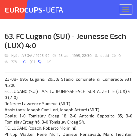
EUROCUPS
-UEFA
Откр
меню
63. FC Lugano (SUI) - Jeunesse Esch
(LUX) 4:0
Кубок УЕФА
/
1995-96
23-авг, 1995, 22:30
dudd
0
773
(
0
)
23-08-1995; Lugano; 20:30; Stadio comunale di Comaredo; Att:
4.200
F.C. LUGANO (SUI) - A.S. La JEUNESSE ESCH-SUR-ALZETTE (LUX) 4-
0 (2-0)
Referee: Lawrence Sammut (MLT)
Assistans: Joseph Camilleri, Joseph Attard (MLT)
Goals: 1-0 Tomislav Erceg 18; 2-0 Antonio Esposito 35; 3-0
Tomislav Erceg 46; 3-0 Tomislav Erceg 54.
F.C. LUGANO (coach: Roberto Morinini):
Philipp Walker, René Morf, Daniele Penzavalli, Marc Fiechter,