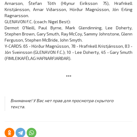
Arnarson, Štefan Tóth (Hlynur Eiríksson 75), Hrafnkell
Kristjánsson, Arnar Viðarsson, Hörður Magnússon, Jón Erling
Ragnarsson.
GLENAVON F.C. (coach: Nigel Best):
Dermot O'Neill, Paul Byrne, Mark Glendinning, Lee Doherty,
Stephen Brown, Gary Smuth, Ray McCoy, Sammy Johnstone, Glenn
Ferguson, Stephen McBride, John Smyth.
Y-CARDS: 65 - Hörður Magnússon, 78 - Hrafnkell Kristjánsson, 83 -
Jón Sveinsson (GLENAVON F.C.); 10 - Lee Doherty, 45 - Gary Smuth
(FIMLEIKAFÉLAG HAFNARFJARÐAR).
***
Внимание! У Вас нет прав для просмотра скрытого
текста.