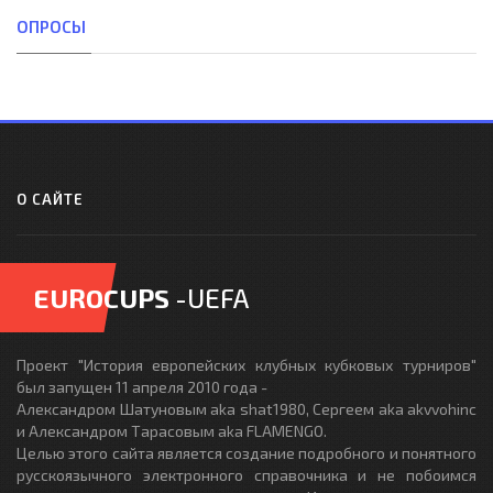
ОПРОСЫ
О САЙТЕ
EUROCUPS
-UEFA
Проект "История европейских клубных кубковых турниров"
был запущен 11 апреля 2010 года -
Александром Шатуновым aka shat1980, Сергеем aka akvvohinc
и Александром Тарасовым aka FLAMENGO.
Целью этого сайта является создание подробного и понятного
русскоязычного электронного справочника и не побоимся