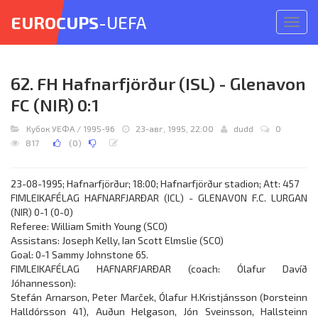
EUROCUPS
-UEFA
Откр
меню
62. FH Hafnarfjörður (ISL) - Glenavon
FC (NIR) 0:1
Кубок УЕФА
/
1995-96
23-авг, 1995, 22:00
dudd
0
817
(
0
)
23-08-1995; Hafnarfjörður; 18:00; Hafnarfjörður stadion; Att: 457
FIMLEIKAFÉLAG HAFNARFJARÐAR (ICL) - GLENAVON F.C. LURGAN
(NIR) 0-1 (0-0)
Referee: William Smith Young (SCO)
Assistans: Joseph Kelly, Ian Scott Elmslie (SCO)
Goal: 0-1 Sammy Johnstone 65.
FIMLEIKAFÉLAG HAFNARFJARÐAR (coach: Ólafur Davíð
Jóhannesson):
Stefán Arnarson, Peter Marček, Ólafur H.Kristjánsson (Þorsteinn
Halldórsson 41), Auðun Helgason, Jón Sveinsson, Hallsteinn