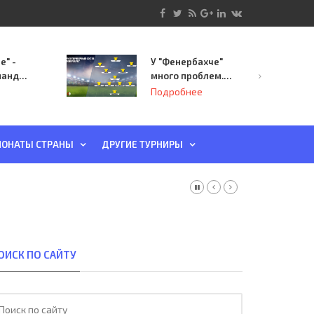
е" -
У "Фенербахче"
манда
много проблем.
инает
Но он опасен для
Подробнее
й-офф
"Зенита"
ы
ОНАТЫ СТРАНЫ
ДРУГИЕ ТУРНИРЫ
ОИСК ПО САЙТУ