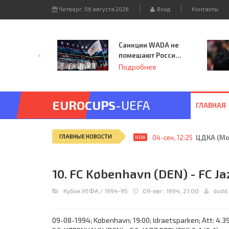
Четверг, 06 августа 2026
Вход
Контакты
Санкции WADA не
помешают России
принять
Подробнее
чемпионат
Европы и финал
Лиги чемпионов.
EUROCUPS
-UEFA
ГЛАВНАЯ
ГЛАВНЫЕ НОВОСТИ
04-сен, 12:25
ЦДКА (Мос
NEW
10. FC København (DEN) - FC Jaz
Кубок УЕФА
/
1994-95
09-авг, 1994, 21:00
dudd
09-08-1994; København; 19:00; Idraetsparken; Att: 4.3