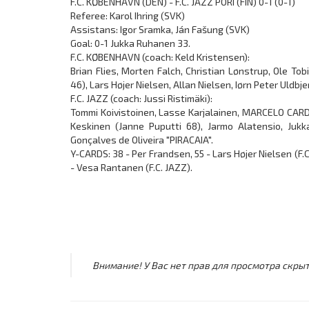
F.C. KØBENHAVN (DEN) - F.C. JAZZ PORI (FIN) 0-1 (0-1)
Referee: Karol Ihring (SVK)
Assistans: Igor Sramka, Ján Fašung (SVK)
Goal: 0-1 Jukka Ruhanen 33.
F.C. KØBENHAVN (coach: Keld Kristensen):
Brian Flies, Morten Falch, Christian Lønstrup, Ole To
46), Lars Højer Nielsen, Allan Nielsen, Iørn Peter Uldb
F.C. JAZZ (coach: Jussi Ristimäki):
Tommi Koivistoinen, Lasse Karjalainen, MARCELO CARDO
Keskinen (Janne Puputti 68), Jarmo Alatensio, Jukk
Gonçalves de Oliveira "PIRACAIA".
Y-CARDS: 38 - Per Frandsen, 55 - Lars Højer Nielsen (F
- Vesa Rantanen (F.C. JAZZ).
Внимание! У Вас нет прав для просмотра скрыт