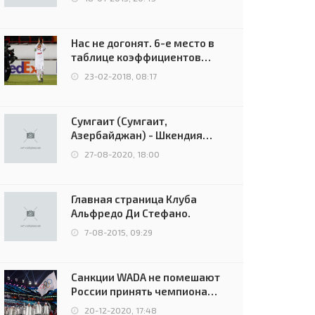
Нас не догонят. 6-е место в
таблице коэффициентов
УЕФА остаётся за Россией
23-02-2018, 08:17
Сумгаит (Сумгаит,
Азербайджан) - Шкендия
(Тетово, Северная
27-08-2020, 18:00
Македония) - 0:2 (0:0)
Главная страница Клуба
Альфредо Ди Стефано.
7-08-2015, 09:29
Санкции WADA не помешают
России принять чемпионат
Европы и финал Лиги
20-12-2020, 17:48