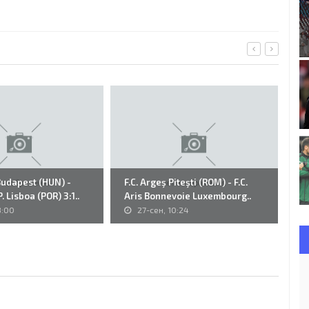
Budapest (HUN) -
F.C. Argeş Piteşti (ROM) - F.C.
35
. Lisboa (POR) 3:1..
Aris Bonnevoie Luxembourg..
Vi
3:00
27-сен, 10:24