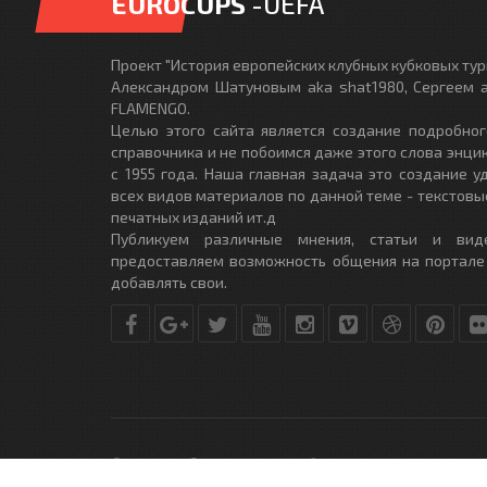
EUROCUPS
-UEFA
Проект "История европейских клубных кубковых турн
Александром Шатуновым aka shat1980, Сергеем a
FLAMENGO.
Целью этого сайта является создание подробног
справочника и не побоимся даже этого слова энци
с 1955 года. Наша главная задача это создание 
всех видов материалов по данной теме - текстовы
печатных изданий ит.д
Публикуем различные мнения, статьи и вид
предоставляем возможность общения на портале
добавлять свои.
© Copyright © 2010-2017. Разработано студией
DLE-THEME.