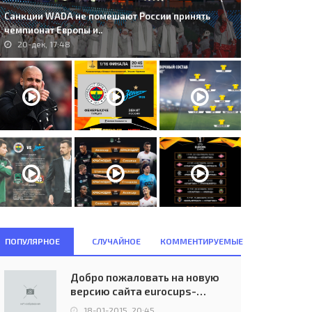
Санкции WADA не помешают России принять
чемпионат Европы и..
20-дек, 17:48
4. Hapoel Be'er Sheva (ISR) -
C.S. Politehnica Timi&#351;oara
ktoria Plzeň (CZE) 0:2..
(ROM) - 1. F.C. Lokomotive..
07-дек, 23:05
19-авг, 11:29
ПОПУЛЯРНОЕ
СЛУЧАЙНОЕ
КОММЕНТИРУЕМЫЕ
Добро пожаловать на новую
версию сайта eurocups-
uefa.ru
18-01-2015, 20:45