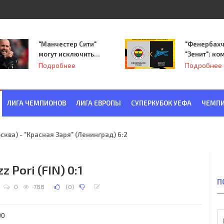
"Манчестер Сити"
"Фенербахч
могут исключить
"Зенит": ко
из Лиги
Семака нач
Подробнее
Подробнее
чемпионов.
путь в пле
Лиги Европ
ЛИГА ЧЕМПИОНОВ
ЛИГА ЕВРОПЫ
СУПЕРКУБОК УЕФА
ЧЕМПИ
ква) - "Красная Заря" (Ленинград) 6:2
z Pori (FIN) 0:1
П
0
788
(
0
)
90