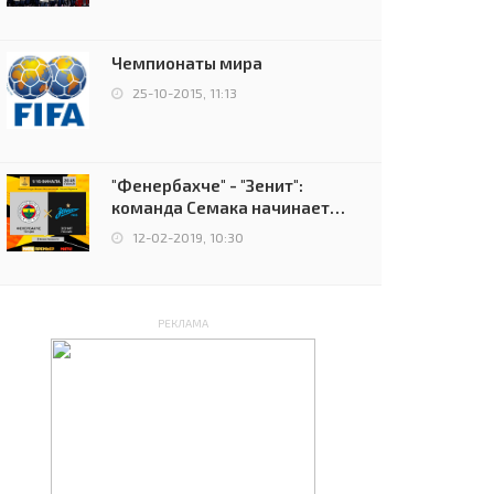
чемпионов.
Чемпионаты мира
25-10-2015, 11:13
"Фенербахче" - "Зенит":
команда Семака начинает
путь в плей-офф Лиги
12-02-2019, 10:30
Европы
РЕКЛАМА