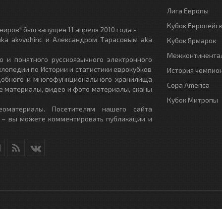
Лига Европы
Кубок Европейс
иров" был запущен 11 апреля 2010 года -
ka akvvohinc и Александром Тарасовым aka
Кубок Ярмарок
Межконтинентал
о и понятного русскоязычного электронного
клопедии по Истории и статистики еврокубков
История чемпио
удобного и многофункционального хранилища
Copa America
е материалы, видео и фото материалы, сканы
Кубок Митропы
еоматериалы. Посетителям нашего сайта
 – вы можете комментировать публикации и
RU
- All Rights Reserved.