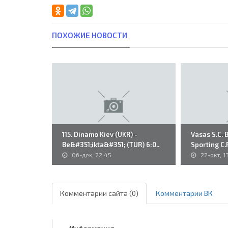
ПОХОЖИЕ НОВОСТИ
115. Dinamo Kiev (UKR) -
Vasas S.C. 
Be&#351;ikta&#351; (TUR) 6:0..
Sporting C.P
06-дек, 22:45
22-окт, 1
Комментарии сайта (0)
Комментарии ВК