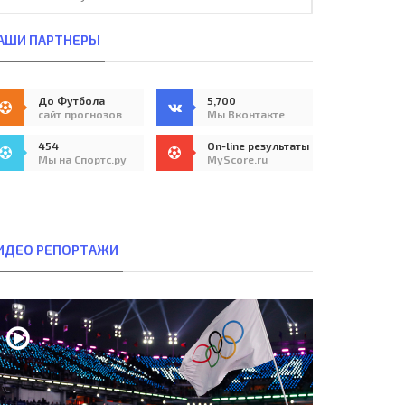
АШИ ПАРТНЕРЫ
До Футбола
5,700
сайт прогнозов
Мы Вконтакте
454
On-line результаты
Мы на Спортс.ру
MyScore.ru
ИДЕО РЕПОРТАЖИ