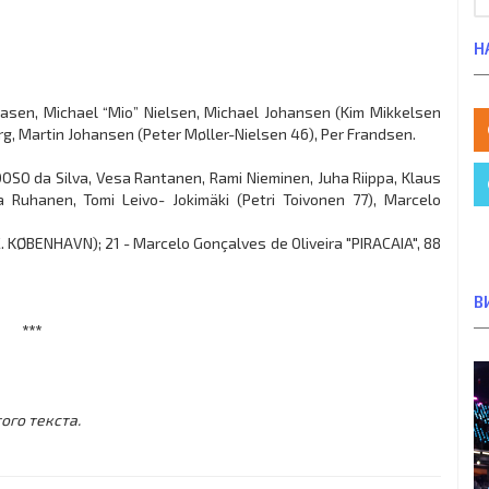
Н
biasen, Michael “Mio” Nielsen, Michael Johansen (Kim Mikkelsen
jerg, Martin Johansen (Peter Møller-Nielsen 46), Per Frandsen.
SO da Silva, Vesa Rantanen, Rami Nieminen, Juha Riippa, Klaus
a Ruhanen, Tomi Leivo- Jokimäki (Petri Toivonen 77), Marcelo
.C. KØBENHAVN); 21 - Marcelo Gonçalves de Oliveira "PIRACAIA", 88
В
***
ого текста.