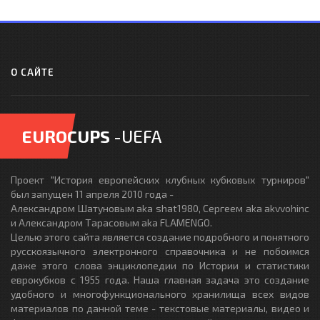
О САЙТЕ
EUROCUPS
-UEFA
Проект "История европейских клубных кубковых турниров"
был запущен 11 апреля 2010 года -
Александром Шатуновым aka shat1980, Сергеем aka akvvohinc
и Александром Тарасовым aka FLAMENGO.
Целью этого сайта является создание подробного и понятного
русскоязычного электронного справочника и не побоимся
даже этого слова энциклопедии по Истории и статистики
еврокубков с 1955 года. Наша главная задача это создание
удобного и многофункционального хранилища всех видов
материалов по данной теме - текстовые материалы, видео и