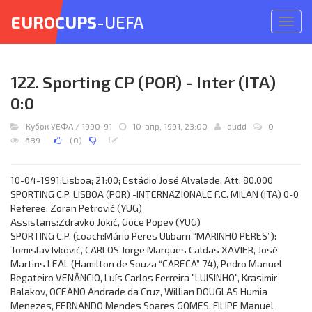
EUROCUPS
-UEFA
Откр
меню
122. Sporting CP (POR) - Inter (ITA)
0:0
Кубок УЕФА
/
1990-91
10-апр, 1991, 23:00
dudd
0
689
(
0
)
10-04-1991;Lisboa; 21:00; Estádio José Alvalade; Att: 80.000
SPORTING C.P. LISBOA (POR) -INTERNAZIONALE F.C. MILAN (ITA) 0-0
Referee: Zoran Petrović (YUG)
Assistans:Zdravko Jokić, Goce Popev (YUG)
SPORTING C.P. (coach:Mário Peres Ulibarri “MARINHO PERES”):
Tomislav Ivković, CARLOS Jorge Marques Caldas XAVIER, José
Martins LEAL (Hamilton de Souza “CARECA” 74), Pedro Manuel
Regateiro VENÂNCIO, Luís Carlos Ferreira "LUISINHO", Krasimir
Balakov, OCEANO Andrade da Cruz, Willian DOUGLAS Humia
Menezes, FERNANDO Mendes Soares GOMES, FILIPE Manuel