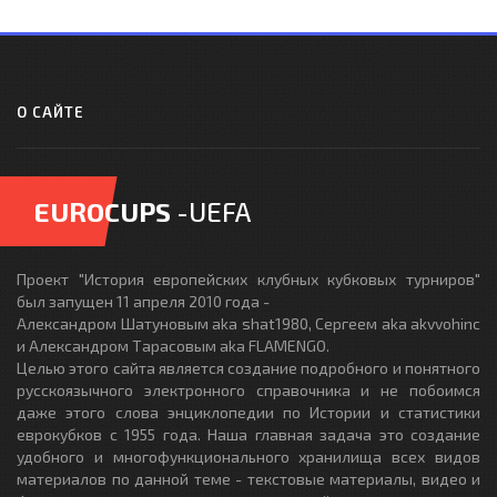
О САЙТЕ
EUROCUPS
-UEFA
Проект "История европейских клубных кубковых турниров"
был запущен 11 апреля 2010 года -
Александром Шатуновым aka shat1980, Сергеем aka akvvohinc
и Александром Тарасовым aka FLAMENGO.
Целью этого сайта является создание подробного и понятного
русскоязычного электронного справочника и не побоимся
даже этого слова энциклопедии по Истории и статистики
еврокубков с 1955 года. Наша главная задача это создание
удобного и многофункционального хранилища всех видов
материалов по данной теме - текстовые материалы, видео и