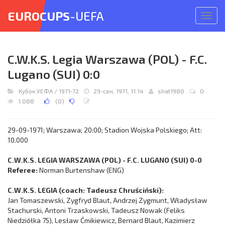
EUROCUPS
-UEFA
Откр
меню
C.W.K.S. Legia Warszawa (POL) - F.C.
Lugano (SUI) 0:0
Кубок УЕФА
/
1971-72
29-сен, 1971, 11:14
shat1980
0
1 088
(
0
)
29-09-1971; Warszawa; 20:00; Stadion Wojska Polskiego; Att:
10.000
C.W.K.S. LEGIA WARSZAWA (POL) - F.C. LUGANO (SUI) 0-0
Referee:
Norman Burtenshaw (ENG)
C.W.K.S. LEGIA (coach: Tadeusz Chruściński):
Jan Tomaszewski, Zygfryd Blaut, Andrzej Zygmunt, Władysław
Stachurski, Antoni Trzaskowski, Tadeusz Nowak (Feliks
Niedziółka 75), Lesław Ćmikiewicz, Bernard Blaut, Kazimierz