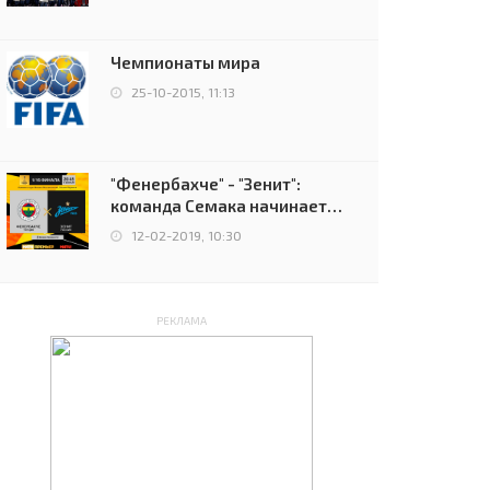
чемпионов.
Чемпионаты мира
25-10-2015, 11:13
"Фенербахче" - "Зенит":
команда Семака начинает
путь в плей-офф Лиги
12-02-2019, 10:30
Европы
РЕКЛАМА