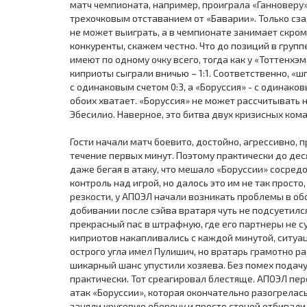
матч чемпионата, например, проиграла «Ганноверу» 
трехочковым отставанием от «Баварии». Только сз
не может выиграть, а в чемпионате занимает скром
конкуренты, скажем честно. Что до позиций в группе
имеют по одному очку всего, тогда как у «Тоттенхэ
киприоты сыграли вничью – 1:1. Соответственно, «
с одинаковым счетом 0:3, а «Боруссия» - с одинаков
обоих хватает. «Боруссия» не может рассчитывать н
Эбесилио. Наверное, это битва двух кризисных кома
Гости начали матч боевито, достойно, агрессивно, п
течение первых минут. Поэтому практически до дес
даже бегая в атаку, что мешало «Боруссии» сосред
контроль над игрой, но далось это им не так просто,
резкости, у АПОЭЛ начали возникать проблемы в об
добивании после сэйва вратаря чуть не подсуетилс
прекрасный пас в штрафную, где его партнеры не с
киприотов накапливались с каждой минутой, ситуа
острого угла имел Пулишич, но вратарь грамотно р
шикарный шанс упустили хозяева. Без помех подачу 
практически. Тот среагировал блестяще. АПОЭЛ пе
атак «Боруссии», которая окончательно разогрелас
заняли круговую оборону и просто стеной отбивали в