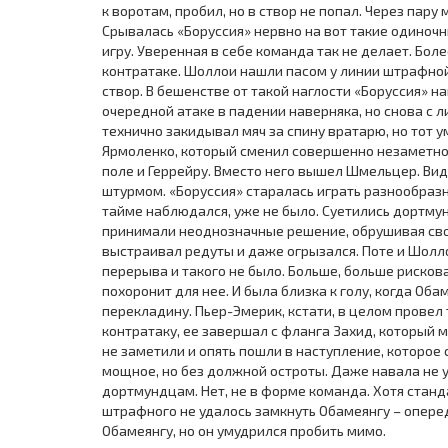
к воротам, пробил, но в створ не попал. Через пар
Срывалась «Боруссия» нервно на вот такие одиноч
игру. Уверенная в себе команда так не делает. Бол
контратаке. Шоллои нашли пасом у линии штрафной, 
створ. В бешенстве от такой наглости «Боруссия» на
очередной атаке в падении наверняка, но снова с л
технично закидывал мяч за спину вратарю, но тот у
Ярмоленко, который сменил совершенно незаметног
поле и Геррейру. Вместо него вышел Шмельцер. Вид
штурмом. «Боруссия» старалась играть разнообразн
тайме наблюдался, уже не было. Суетились дортмун
принимали неоднозначные решение, обрушивая св
выстраивал редуты и даже огрызался. Поте и Шолло
перерыва и такого не было. Больше, больше рискова
похоронит для нее. И была близка к голу, когда Об
перекладину. Пьер-Эмерик, кстати, в целом провел
контратаку, ее завершал с фланга Захид, который м
не заметили и опять пошли в наступление, которо
мощное, но без должной остроты. Даже навала не 
дортмундцам. Нет, не в форме команда. Хотя стан
штрафного не удалось замкнуть Обамеянгу – оперед
Обамеянгу, но он умудрился пробить мимо.