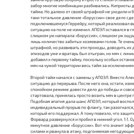
забор многие комбинации разбивались. Киприоты 
тайма. Но далеко от своей штрафной не уходили и 
таки тотальное давление «Боруссии» свое дело сде
подключившемуся Геррейру, который реализовал выхо
ситуацию на поле не изменил. АПОЭЛ оставался в глу
слишком уж напирала «Боруссия», слишком уж ощущ
лишь количество забитых хозяевами голов. Те очен
штрафной, но развивать эти проходы, доводить их д
эпизодов уже и вратарь был отыгран, но мяч с лин
добавил к первому тайму, поскольку особых остано
мяч на чужой территории весь тайм за исключение
Второй тайм начался с замены у АПОЭЛ. Вместо Але
ситуацию до перерыва. После него она, кстати, изм
спокойном режиме довести дело до победы и совсе
стартовала, принялась просто возить мяч в центре 
Подобная апатия дала шанс АПОЭЛ, который воспол
индивидуальный прорыв по флангу, так разогнался, 
который его поддержал. А тому повезло, что защит
Форвард развернулся и пробил в нижний угол. 1:1. 
минутное давление «Боруссии». Вот что значит эфф
силами и рванула в атаку, подгоняемая негодующим