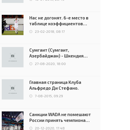
Нас не догонят. 6-е место в
таблице коэффициентов
УЕФА остаётся за Россией
23-02-2018, 08:17
Сумгаит (Сумгаит,
Азербайджан) - Шкендия
(Тетово, Северная
27-08-2020, 18:00
Македония) - 0:2 (0:0)
Главная страница Клуба
Альфредо Ди Стефано.
7-08-2015, 09:29
Санкции WADA не помешают
России принять чемпионат
Европы и финал Лиги
20-12-2020, 17:48