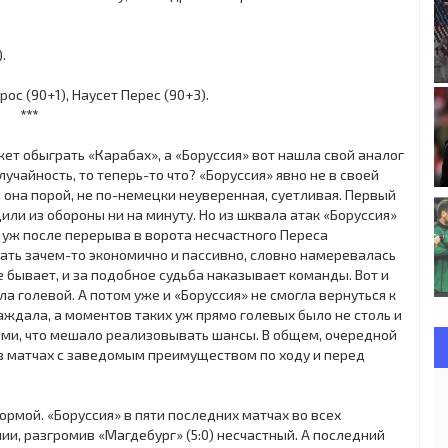
.
ос (90+1), Наусет Перес (90+3).
***
жет обыграть «Карабах», а «Боруссия» вот нашла свой аналог
учайность, то теперь-то что? «Боруссия» явно не в своей
а она порой, не по-немецки неуверенная, суетливая. Первый
или из обороны ни на минуту. Но из шквала атак «Боруссия»
о уж после перерыва в ворота несчастного Переса
ать зачем-то экономично и пассивно, словно намеревалась
е бывает, и за подобное судьба наказывает команды. Вот и
а голевой. А потом уже и «Боруссия» не смогла вернуться к
аждала, а моментов таких уж прямо голевых было не столь и
кими, что мешало реализовывать шансы. В общем, очередной
 в матчах с заведомым преимуществом по ходу и перед
рмой. «Боруссия» в пяти последних матчах во всех
нии, разгромив «Магдебург» (5:0) несчастный. А последний