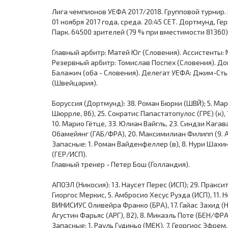
Лига чемпионов УЕФА 2017/2018. Групповой турнир. Г
01 ноября 2017 года, среда. 20:45 СЕТ. Дортмунд, Г
Парк. 64500 зрителей (79 % при вместимости 81360)
Главный арбитр: Матей Юг (Словения). Ассистенты:
Резервный арбитр: Томислав Поспех (Словения). Д
Балажич (оба - Словения). Делегат УЕФА: Джим-Сть
(Швейцария).
Боруссия (Дортмунд): 38. Роман Бюрки (ШВЙ); 5. Марк
Шюррле, 86), 25. Сократис Папастатопулос (ГРЕ) (к)
10. Марио Гётце, 33. Юлиан Вайгль, 23. Синдзи Кага
Обамейянг (ГАБ/ФРА), 20. Максимилиан Филипп (9. А
Запасные: 1. Роман Вайденфеллер (в), 8. Нури Шахин
(ГЕР/ИСП).
Главный тренер - Петер Бош (Голландия).
АПОЭЛ (Никосия): 13. Наусет Перес (ИСП); 29. Праксит
Гиоргос Меркис, 5. Амбросио Хесус Руэда (ИСП), 11. Н
ВИНИСИУС Оливейра Франко (БРА), 17. Гайас Захид (Н
Агустин Фарьяс (АРГ), 82), 8. Микаэль Поте (БЕН/ФРА)
Запасные: 1. Рауль Гудиньо (МЕК), 7. Георгиос Эфрем