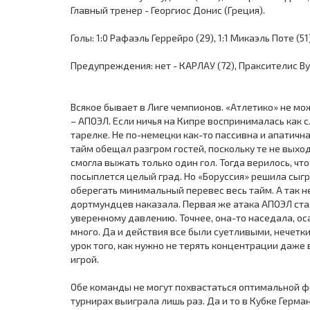
Главный тренер - Георгиос Донис (Греция).
Голы: 1:0 Рафаэль Геррейро (29), 1:1 Микаэль Поте (51)
Предупреждения: нет - КАРЛАУ (72), Праксителис Вур
Всякое бывает в Лиге чемпионов. «Атлетико» не мо
– АПОЭЛ. Если ничья на Кипре воспринималась как сл
тарелке. Не по-немецки как-то пассивна и апатичн
тайм обещал разгром гостей, поскольку те не выход
смогла выжать только один гол. Тогда верилось, чт
посыплется целый град. Но «Боруссия» решила сыгр
оберегать минимальный перевес весь тайм. А так н
дортмундцев наказала. Первая же атака АПОЭЛ стал
уверенному давлению. Точнее, она-то наседала, ос
много. Да и действия все были суетливыми, нечет
урок того, как нужно не терять концентрации даже
игрой.
Обе команды не могут похвастаться оптимальной фо
турнирах выиграла лишь раз. Да и то в Кубке Герма