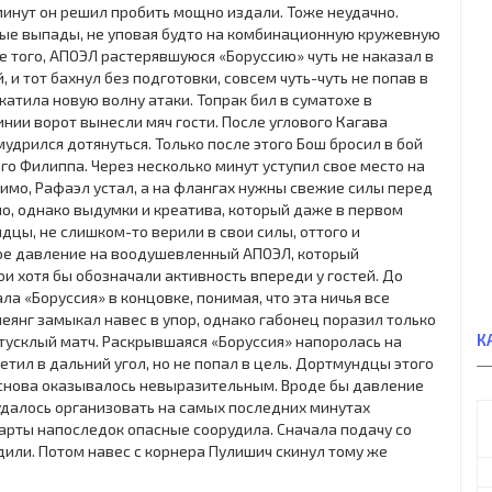
у минут он решил пробить мощно издали. Тоже неудачно.
ные выпады, не уповая будто на комбинационную кружевную
ее того, АПОЭЛ растерявшуюся «Боруссию» чуть не наказал в
и тот бахнул без подготовки, совсем чуть-чуть не попав в
катила новую волну атаки. Топрак бил в суматохе в
инии ворот вынесли мяч гости. После углового Кагава
мудрился дотянуться. Только после этого Бош бросил в бой
о Филиппа. Через несколько минут уступил свое место на
имо, Рафаэл устал, а на флангах нужны свежие силы перед
о, однако выдумки и креатива, который даже в первом
дцы, не слишком-то верили в свои силы, оттого и
ое давление на воодушевленный АПОЭЛ, который
и хотя бы обозначали активность впереди у гостей. До
ла «Боруссия» в концовке, понимая, что эта ничья все
амеянг замыкал навес в упор, однако габонец поразил только
К
 тусклый матч. Раскрывшаяся «Боруссия» напоролась на
етил в дальний угол, но не попал в цель. Дортмундцы этого
е снова оказывалось невыразительным. Вроде бы давление
удалось организовать на самых последних минутах
дарты напоследок опасные соорудила. Сначала подачу со
или. Потом навес с корнера Пулишич скинул тому же