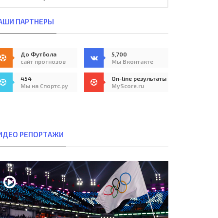
АШИ ПАРТНЕРЫ
До Футбола
5,700
сайт прогнозов
Мы Вконтакте
454
On-line результаты
Мы на Спортс.ру
MyScore.ru
ИДЕО РЕПОРТАЖИ