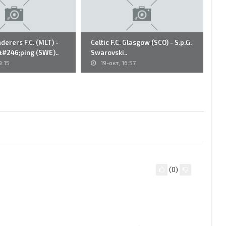
erers F.C. (MLT) -
Celtic F.C. Glasgow (SCO) - S.p.G.
81
k&#246;ping (SWE)..
Swarovski..
Ce
9:15
19-окт, 16:57
(
0
)