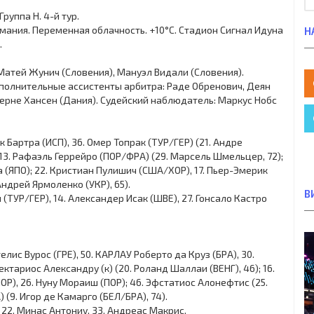
руппа H. 4-й тур.
ермания. Переменная облачность. +10°C. Стадион Сигнал Идуна
Н
.
 Матей Жунич (Словения), Мануэл Видали (Словения).
ополнительные ассистенты арбитра: Раде Обренович, Деян
ерне Хансен (Дания). Судейский наблюдатель: Маркус Нобс
 Бартра (ИСП), 36. Омер Топрак (ТУР/ГЕР) (21. Андре
, 13. Рафаэль Геррейро (ПОР/ФРА) (29. Марсель Шмельцер, 72);
ва (ЯПО); 22. Кристиан Пулишич (США/ХОР), 17. Пьер-Эмерик
ндрей Ярмоленко (УКР), 65).
В
 (ТУР/ГЕР), 14. Александер Исак (ШВЕ), 27. Гонсало Кастро
елис Вурос (ГРЕ), 50. КАРЛАУ Роберто да Круз (БРА), 30.
ектариос Александру (к) (20. Роланд Шаллаи (ВЕНГ), 46); 16.
ОР), 26. Нуну Мораиш (ПОР); 46. Эфстатиос Алонефтис (25.
 (9. Игор де Камарго (БЕЛ/БРА), 74).
, 22. Минас Антониу, 33. Андреас Макрис.