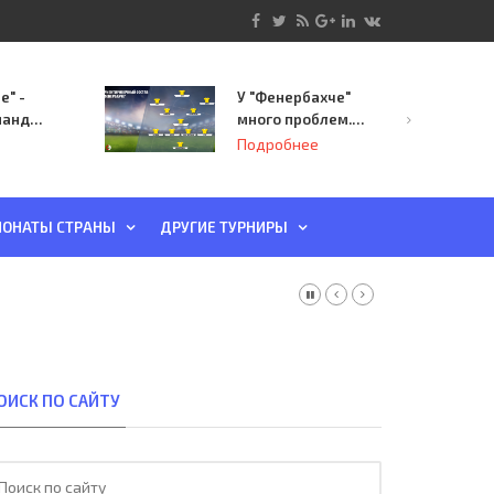
е" -
У "Фенербахче"
манда
много проблем.
инает
Но он опасен для
Подробнее
й-офф
"Зенита"
ы
ОНАТЫ СТРАНЫ
ДРУГИЕ ТУРНИРЫ
ОИСК ПО САЙТУ