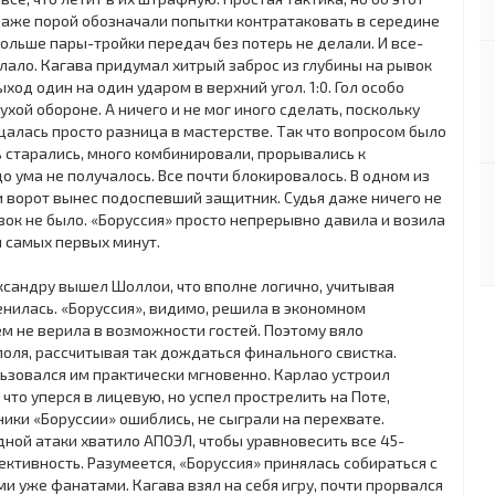
даже порой обозначали попытки контратаковать в середине
больше пары-тройки передач без потерь не делали. И все-
лало. Кагава придумал хитрый заброс из глубины на рывок
д один на один ударом в верхний угол. 1:0. Гол особо
хой обороне. А ничего и не мог иного сделать, поскольку
алась просто разница в мастерстве. Так что вопросом было
ь старались, много комбинировали, прорывались к
о ума не получалось. Все почти блокировалось. В одном из
ии ворот вынес подоспевший защитник. Судья даже ничего не
вок не было. «Боруссия» просто непрерывно давила и возила
м самых первых минут.
ксандру вышел Шоллои, что вполне логично, учитывая
енилась. «Боруссия», видимо, решила в экономном
м не верила в возможности гостей. Поэтому вяло
поля, рассчитывая так дождаться финального свистка.
ьзовался им практически мгновенно. Карлао устроил
что уперся в лицевую, но успел прострелить на Поте,
ники «Боруссии» ошиблись, не сыграли на перехвате.
Одной атаки хватило АПОЭЛ, чтобы уравновесить все 45-
ективность. Разумеется, «Боруссия» принялась собираться с
и уже фанатами. Кагава взял на себя игру, почти прорвался