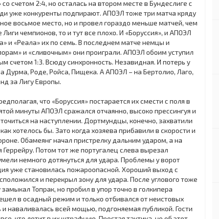
со счетом 2:4, но осталась на втором месте в Бундеслиге с
ади уже конкуренты подпирают. АПОЭЛ тоже три матча кряду
ное восьмое место, но и провел гораздо меньше матчей, чем
 Лиги чемпионов, то и тут все плохо. И «Боруссия», и АПОЭЛ
ма» и «Реала» их по семь. В последнем матче немцы и
шпорам» и «сливочным» они проиграли. АПОЭЛ обоим уступил
ым счетом 1:3. Всюду синхронность. Незавидная. И потерь у
а Дурма, Роде, Ройса, Пищека. А АПОЭЛ – на Бертолио, Лаго,
нд за Лигу Европы.
редполагая, что «Боруссия» постарается их смести с поля в
ятой минуты АПОЭЛ сражался отчаянно, высоко прессингуя и
оточиться на наступлении. Дортмундцы, конечно, захватили
 как хотелось бы. Зато когда хозяева прибавили в скорости и
ороне. Обамеянг начал пристрелку дальним ударом, а на
я Геррейру. Потом тот же португалец слева вырезал
умели немного дотянуться для удара. Проблемы у ворот
ция уже становилась пожароопасной. Хороший выход с
асположился и перекрыл зону для удара. После углового тоже
замыкал Топрак, но пробил в упор точно в голкипера
решел в осадный режим и только отбивался от неистовых
ь и наваливалась всей мощью, подгоняемая публикой. Гости
се, что летит в их штрафную. Простая тактика, но об этот