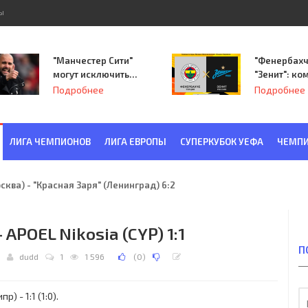
ы
"Манчестер Сити"
"Фенербахч
могут исключить
"Зенит": ко
из Лиги
Семака нач
Подробнее
Подробнее
чемпионов.
путь в пле
Лиги Европ
ЛИГА ЧЕМПИОНОВ
ЛИГА ЕВРОПЫ
СУПЕРКУБОК УЕФА
ЧЕМПИ
ква) - "Красная Заря" (Ленинград) 6:2
 APOEL Nikosia (CYP) 1:1
П
dudd
1
1 596
(
0
)
) - 1:1 (1:0).