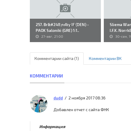
257. Br&#248;ndby IF (DEN) -
Sliema Wand
PAOK Saloniki (GRE) 1:1..
I.F.K. Norr
27-авг, 21:00
30-сен, 1
Комментарии сайта (1)
Комментарии ВК
КОММЕНТАРИИ
2 ноября 2017 08:36
dudd
Добавлен отчет с сайта ФНК
Информация