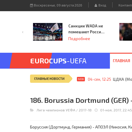
Воскресенье, 09 августа 2026
Вход
Контакт
Санкции WADA не
помешают России
принять
Подробнее
чемпионат
Европы и финал
Лиги чемпионов.
EUROCUPS
-UEFA
ГЛАВНАЯ
ГЛАВНЫЕ НОВОСТИ
04-сен, 12:25
ЦДКА (Мос
NEW
186. Borussia Dortmund (GER) -
Лига чемпионов УЕФА
/
2017-18
01-ноя, 2017, 22:45
Боруссия (Дортмунд, Германия) - АПОЭЛ (Никосия, Кипр