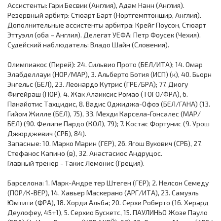
Ассистенты: Гари Бесвик (Англия), Адам Нанн (Англия).
Резервный арбитр: Стюарт Барт (Нортгемптоншир, Англия).
Дополнительные ассистенты арбитра: Крейг Поусон, Стюарт
Эттуэлл (оба – Англия). Делегат УЕФА: Петр Фоусек (Чехия).
Судейский наблюдатель: Владо Шайн (Словения).
Олимпиакос (Пирей): 24. Сильвио Прото (БЕЛ/ИТА); 14. Омар
Элабделлауи (НОР/МАР), 3. Альберто Ботия (ИСП) (к), 40. Бьорн
Энгельс (БЕЛ), 23. Леонардо Кутрис (ГРЕ/БРА); 77. Диогу
Фигейраш (ПОР), 4. Жак Алаиксис Ромао (ТОГО/ФРА), 6.
Панайотис Тахцидис, 8. Вадис Оджиджа-Офоэ (БЕЛ/ГАНА) (13.
Гийом Жилле (БЕЛ), 75), 33. Мехди Карсела-Гонсалес (МАР/
БЕЛ) (90. Фелипе Пардо (КОЛ), 79); 7. Костас Фортунис (9. Урош
Джюрджевич (СРБ), 84).
Запасные: 10. Марко Марин (ГЕР), 26. Ягош Вукович (СРБ), 27.
Стефанос Капино (в), 32. Анастасиос Андруцос.
Главный тренер - Такис Лемонис (Греция).
Барселона: 1. Марк-Андре тер Штеген (ГЕР); 2. Нелсон Семеду
(ПОР/К-ВЕР), 14. Хавьер Маскерано (АРГ/ИТА), 23. Самуэль
Юмтити (ФРА), 18. Хорди Альба; 20. Серхи Роберто (16. Херард
Деулофеу, 45+1), 5. Серхио Бускетс, 15. ПАУЛИНЬО Жозе Пауло