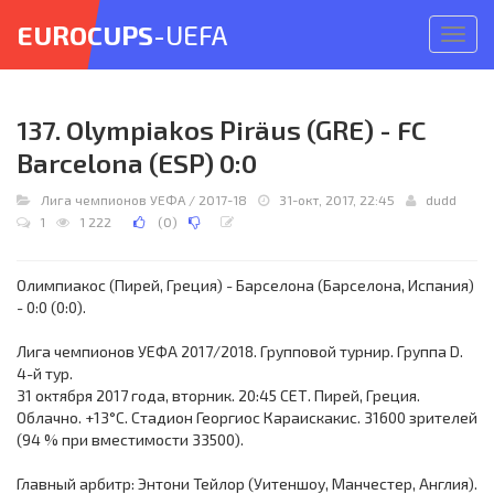
EUROCUPS
-UEFA
Откр
меню
137. Olympiakos Piräus (GRE) - FC
Barcelona (ESP) 0:0
Лига чемпионов УЕФА
/
2017-18
31-окт, 2017, 22:45
dudd
1
1 222
(
0
)
Олимпиакос (Пирей, Греция) - Барселона (Барселона, Испания)
- 0:0 (0:0).
Лига чемпионов УЕФА 2017/2018. Групповой турнир. Группа D.
4-й тур.
31 октября 2017 года, вторник. 20:45 СЕТ. Пирей, Греция.
Облачно. +13°C. Стадион Георгиос Караискакис. 31600 зрителей
(94 % при вместимости 33500).
Главный арбитр: Энтони Тейлор (Уитеншоу, Манчестер, Англия).