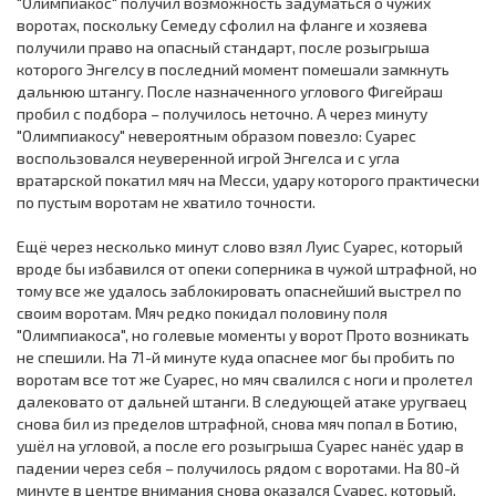
"Олимпиакос" получил возможность задуматься о чужих
воротах, поскольку Семеду сфолил на фланге и хозяева
получили право на опасный стандарт, после розыгрыша
которого Энгелсу в последний момент помешали замкнуть
дальнюю штангу. После назначенного углового Фигейраш
пробил с подбора – получилось неточно. А через минуту
"Олимпиакосу" невероятным образом повезло: Суарес
воспользовался неуверенной игрой Энгелса и с угла
вратарской покатил мяч на Месси, удару которого практически
по пустым воротам не хватило точности.
Ещё через несколько минут слово взял Луис Суарес, который
вроде бы избавился от опеки соперника в чужой штрафной, но
тому все же удалось заблокировать опаснейший выстрел по
своим воротам. Мяч редко покидал половину поля
"Олимпиакоса", но голевые моменты у ворот Прото возникать
не спешили. На 71-й минуте куда опаснее мог бы пробить по
воротам все тот же Суарес, но мяч свалился с ноги и пролетел
далековато от дальней штанги. В следующей атаке уругваец
снова бил из пределов штрафной, снова мяч попал в Ботию,
ушёл на угловой, а после его розыгрыша Суарес нанёс удар в
падении через себя – получилось рядом с воротами. На 80-й
минуте в центре внимания снова оказался Суарес, который,