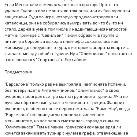
Если Месси забить мешал чаще всего вратарь Прото, то
ударам Суареса или не хватало точности, или их блокировали
защитники. Судя по игре, которую продемонстрировали
каталонцы, они не собирались выигрывать во что бы то ни
стало, держа в уме в том числе и надвигающийся непростой
матч в Примере с "Севильей". Таким образом, в группе D
интрига в борьбе за выход в плей-офф сохранилась как
минимум до следующего тура, в котором фавориты квартета
сыграют между собой в Турине. Ну а "Олимпиакос" попытается
взять реванш у "Спортинга" в Лиссабоне.
Предыстория.
"Барселона" только раз не выиграла в чемпионате Испании,
без потерь идет в Лиге чемпионов. "Олимпиакос", в свою
очередь, проиграл все три матча группового турнира ЛЧ и не
лучшим образом выступает в чемпионате Греции. Фаворит
очевиден, особенно после первого матча на "Камп Ноу", когда
"Барселона" половину игры провела в численном
меньшинстве, но все равно смотрелась гораздо сильнее
"Олимпиакоса". Тем не менее, греческой команде вряд ли
хочется заканчивать турнир с нулем в графе, отвечающей за