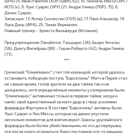
(БРА) (4. Иван Ракитич (ХОР/ШВЙ), 62); 10. Лионель Месси (АРГ/
ИСП) (к), 9. Луис Суарес (УРУ) (21. Андре Гомеш (ПОР), 75), 6.
Денис Суарес.
Запасные: 13. Яспер Силлессен (ГОЛ) (в), 17. Пако Алькасер, 19.
Лука Динь (ФРА), 25. Томас Вермален.
Главный тренер - Эрнесто Вальверде (Испания).
Предупреждения: Панайотис Тахцидис (36), Бьорн Энгельс
(58), Диогу Фигейраш (88) - Серхи Роберто (42), Андре Гомеш
(77).
***
Греческий "Олимпиакос" стал той командой, которой удалось
остановить победную поступь "Барселоны". Матч в Пирее стал
не самым ярким, голов зрители за два тайма так и не
дождались, хотя определённые моменты у соперников были.
"Олимпиакос" активничал только в первом тайме, когда и
нанёс свой единственный за матч удар в створ усилиями
форварда Фортуниса. В составе "Барселоны" активны были
Луис Суарес и Лео Месси, которые на двоих упустили
несколько моментов для взятия ворот. Шансы уругвайского
форварда были более убийственными, но что до перерыва,
что после оного отличиться Луису постоянно что-то мешало.