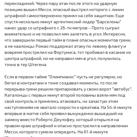
перекладиной. Через пару атак после этого на ударную
позицию вышел Месси, опасный выстрел которого с линии
штрафной самоотверженно принял на себя защитник. Еще
спустя несколько минут аргентинский лидер "Барселоны"
нанес удар со штрафного с 26-ти метров – Прото сыграл
внимательно и не позволил мяч залететь в угол. Интересно,
что завершили первый тайм в плане опасных моментов греки,
а не каалонцы: Ромао поддержал атаку по левому флангу и
вовремя прострелил на Фортуниса, тот пробивал в касание из
центра штрафной, но не направил мяч в угол, получилось
точно в тер Штегена.
Если в первом тайме "Олимпиакос" пусть не регулярно, но
бегал в контратаки и тоже создавал моменты, то после
перерыва греки решили припарковать у своих ворот "автобус".
Каталонцы с первых минут второй половины взяли мяч под
свой контроль и принялись атаковать, но зачастую этим
наступлениям не хватало скорости и креатива. На 54-й минуте
впервые в матче себя проявил вынужденно вышедший на
замену вместо Роберто Деулофеу, который открылся на
правом краю штрафной и опасно прострелил в направлении
Месси, которого сумели опередить. На 61-й минуте