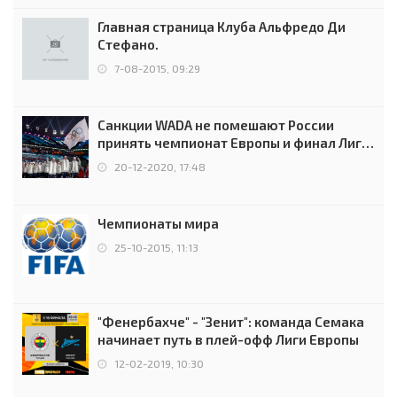
Главная страница Клуба Альфредо Ди
Стефано.
7-08-2015, 09:29
Санкции WADA не помешают России
принять чемпионат Европы и финал Лиги
чемпионов.
20-12-2020, 17:48
Чемпионаты мира
25-10-2015, 11:13
"Фенербахче" - "Зенит": команда Семака
начинает путь в плей-офф Лиги Европы
12-02-2019, 10:30