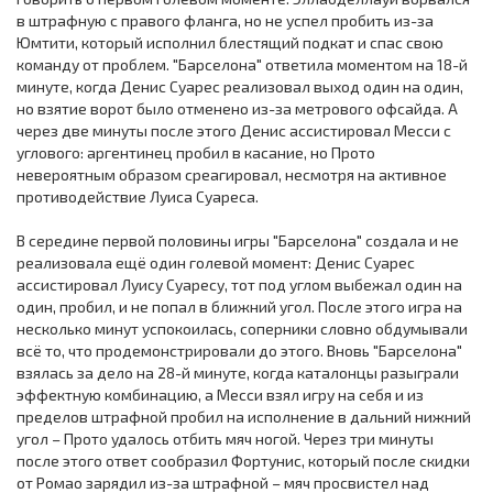
в штрафную с правого фланга, но не успел пробить из-за
Юмтити, который исполнил блестящий подкат и спас свою
команду от проблем. "Барселона" ответила моментом на 18-й
минуте, когда Денис Суарес реализовал выход один на один,
но взятие ворот было отменено из-за метрового офсайда. А
через две минуты после этого Денис ассистировал Месси с
углового: аргентинец пробил в касание, но Прото
невероятным образом среагировал, несмотря на активное
противодействие Луиса Суареса.
В середине первой половины игры "Барселона" создала и не
реализовала ещё один голевой момент: Денис Суарес
ассистировал Луису Суаресу, тот под углом выбежал один на
один, пробил, и не попал в ближний угол. После этого игра на
несколько минут успокоилась, соперники словно обдумывали
всё то, что продемонстрировали до этого. Вновь "Барселона"
взялась за дело на 28-й минуте, когда каталонцы разыграли
эффектную комбинацию, а Месси взял игру на себя и из
пределов штрафной пробил на исполнение в дальний нижний
угол – Прото удалось отбить мяч ногой. Через три минуты
после этого ответ сообразил Фортунис, который после скидки
от Ромао зарядил из-за штрафной – мяч просвистел над