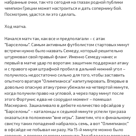
набранные очки, так что сегодня на глазах родной публики
чемпион Греции может настроиться и дать сопернику бой.
Посмотрим, удастся ли это сделать.
Ход матча.
Начался матч так, как все и предполагали – с атак
"Барселоны". Самым активным футболистом стартовых минут
встречи нужно было назвать Семеду, который решительно
штурмовал свой правый фланг. Именно Семеду нанес и
первый в матче удар по воротам: защитник поддержал атаку
и с правого края штрафной пробил в дальний нижний угол –
получилось недостаточно сильно для того, чтобы заставить
опытного вратаря "Олимпиакоса" капитулировать. Впервые в
довольно опасную атаку греки убежали на четвертой минуте,
когда получили право на угловой, а через пару минут после
этого Фортунис едва не соорудил момент – помешал
Маскерано. Зашкаливало в дебюте количество офсайдов у
"Барселоны" – каталонцы к седьмой минуте успели три раза
оказаться в положении "вне игры". Заметим, что к финальному
свистку таких попадений набралось семь, а вот "Олимпиакос"
в офсайде не побывал ни разу. На 15-й минуте можно было
говорить о первом голевом моменте: Эллабделлауи ворвался