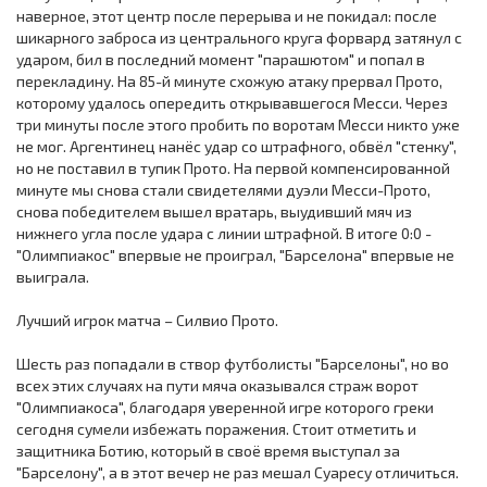
наверное, этот центр после перерыва и не покидал: после
шикарного заброса из центрального круга форвард затянул с
ударом, бил в последний момент "парашютом" и попал в
перекладину. На 85-й минуте схожую атаку прервал Прото,
которому удалось опередить открывавшегося Месси. Через
три минуты после этого пробить по воротам Месси никто уже
не мог. Аргентинец нанёс удар со штрафного, обвёл "стенку",
но не поставил в тупик Прото. На первой компенсированной
минуте мы снова стали свидетелями дуэли Месси-Прото,
снова победителем вышел вратарь, выудивший мяч из
нижнего угла после удара с линии штрафной. В итоге 0:0 -
"Олимпиакос" впервые не проиграл, "Барселона" впервые не
выиграла.
Лучший игрок матча – Силвио Прото.
Шесть раз попадали в створ футболисты "Барселоны", но во
всех этих случаях на пути мяча оказывался страж ворот
"Олимпиакоса", благодаря уверенной игре которого греки
сегодня сумели избежать поражения. Стоит отметить и
защитника Ботию, который в своё время выступал за
"Барселону", а в этот вечер не раз мешал Суаресу отличиться.