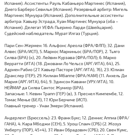
Испания). Ассистенты: Рауль Кабаньеро Мартинес (Испания),
Диего Барберо Севилья (Испания). Резервный арбитр: Мигель
Мартинес Мунуэра (Испания). Дополнительные ассистенты
арбитра: Хавьер Эстрада, Хуан Мартинес Мунуэра (оба –
Испания). Делегат УЕФА: Пьерино Ларди (Швейцария).
Судейский наблюдатель: Мурат Илгаз (Турция).
Пари Сен-Жермен: 16. Альфонс Ареола (ФРА/ФЛП); 32. Дани
Алвес (БРА/ИСП), 5. Маркос Маркиньос (БРА/ПОР), 2. Тьяго
Силва (БРА) (к), 20. Лейвин Курзава (ФРА/ПОЛ); 6. Марко
Верратти (ИТА) (18. Джовани Ло Чельсо (АРГ/ИТА), 64), 25.
Адриен Рабио (27. Хавьер Пасторе (АРГ/ИТА), 76), 23. Юлиан
Дракслер (ГЕР); 29. Килиан Мбаппе (ФРА/КАМ) (11. Анхель Ди
Мария (АРГ/ИТА), 64), 9. Эдинсон Кавани (УРУ/ИТА), 10.
НЕЙМАР да Силва Сантос Жуниор (БРА).
Запасные: 1. Кевин Трапп (ГЕР) (в), 3. Преснел Кимпембе, 12.
Томас Менье (БЕЛ), 17. Юри Берчиче (ИСП).
Главный тренер - Унаи Эмери (Испания).
Андерлехт (Брюссель): 23. Франк Букс; 12. Деннис Аппиа (ФРА/
ГАНА), 4. Кара Мбоджи (СЕН), 5. Урош Спаич (СРБ) (2. Жозуэ
Умберту (ПОР), 45+4), 37. Иван Обрадович (СРБ); 20. Свен Кумс,