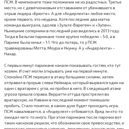
ПСЖ. В чемпионате тоже положение не из радостных. Третье
место, но с девятиочковым отставанием от убежавшего в
отрыв лидера «Брюгге». А для «Андерлехта» любое место,
кроме первого, это неудача. Хотя последние два матча
команда выиграла, одолев «Зульте-Варегем» и «Эупен».
Нынешние соперники в последний раз виделись в 2013 году.
Тогда в Бельгии парижане тоже крупно победили – 5:0, а в
Париже была ничья – 1:1. Что до потерь, то у ПСЖ
травмированы Мотта, Моура и Нкунку. А у «Андерлехта» -
Нахар.
С первых минут парижане начали показывать гостям, кто тут
хозяин. И счет могли открывать уже на первой минуте.
Спокойно ПСЖ перешел в атаку большими силами, затем
отправил в прорыв слева Неймара, который вырвался один на
один с вратарем с угла, но пробил в него. В следующей атаке
угроза пришла справа. Верратти оттуда прострелил во
вратарскую, но Кавани в последний момент помешали
пробить. Стало понятно, в каком духе будет проходить игра.
ПСЖ наваливается, а «Андерлехт» отбивается. Вряд ли кто-то
ожидал чего-то иного. При этом парижане после парочки вот
таких наскоков решили, что обозначили свое превосходство, и
перестали агрессивно напирать, принявшись раскатывать мяч,