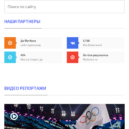
НАШИ ПАРТНЕРЫ
До Футбола
5,700
сайт прогнозов
Мы Вконтакте
454
On-line результаты
Мы на Спортс.ру
MyScore.ru
ВИДЕО РЕПОРТАЖИ