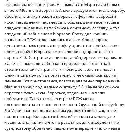
скучающим обычно игрокам – вышли Ди Мария и Ло Сельсо
вместо Мбаппе и Верратти. Анхель сразу включился в борьбу,
бросился в атаку, пошел в прорывы, оформлял забросы и
искал передачами партнеров. В общем, делал все, чтобы в
следующий раз выйти поближе к основному составу. А гол
следующий забил снова Кюрзава. Сразу два крайних
защитника ПСЖ подключились к атаке. Алвес справа
прострелил, мяч прошил штрафную, никто не пробил, а вот
примчавшийся Кюрзава смог головой подправить его в
ворота. 4:0. Контратакующих потуг «Андерлехта» парижане
даже не замечали. А Кюрзава продолжал лютовать. В
стремительной контратаке мяч был доставлен на левый
фланг в штрафную, где опять никого не оказалось, кроме
Лейвена. Тот пристрелялся, поэтому уверенно передачу Ди
Марии замкнул под дальнюю штангу. 5:0. «Андерлехт» уже
перестал фактически бороться, отдавшись на волю
победителя. Так что только игроки ПСЖ могли
посоревноваться в количестве голов. Скучающий по футболу
Ди Мария попробовал дальним ударом отличиться, но не
попал в створ. Контратаки бельгийцев оказывались уже
машинальными, ни на что не рассчитывал «Андерлехт», по
сути, поэтому обреченно тащил мяч вперед и мчался назад