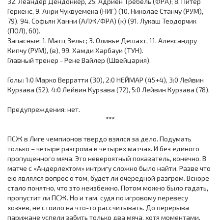
32. Леандер Дендонкер, 25. Адриен Требель (ФРА); 8. Питер
Геркенс, 9. Анри Чуквуемека (НИГ) (10. Николае Станчу (РУМ),
79), 94. Софьян Ханни (АЛЖ/ФРА) (к) (91. Лукаш Теодорчик
(ПОЛ), 60).
Запасные: 1. Матц Зельс; 3. Оливье Дешахт, 11. Александру
Кипчу (РУМ), (в), 99. Хамди Харбауи (ТУН).
Главный тренер - Рене Вайлер (Швейцария).
Голы: 1:0 Марко Верратти (30), 2:0 НЕЙМАР (45+4), 3:0 Лейвин
Курзава (52), 4:0 Лейвин Курзава (72), 5:0 Лейвин Курзава (78).
Предупреждения: нет.
***
ПСЖ в Лиге чемпионов твердо взялся за дело. Подумать
только – четыре разгрома в четырех матчах. И без единого
пропущенного мяча. Это невероятный показатель, конечно. В
матче с «Андерлехтом» интригу сложно было найти. Разве что
ею являлся вопрос о том, будет ли очередной разгром. Вскоре
стало понятно, что это неизбежно. Потом можно было гадать,
пропустит ли ПСЖ. Но и там, судя по игровому перевесу
хозяев, не стоило на что-то рассчитывать. До перерыва
парижане успели забить только два мяча, хотя моментами,