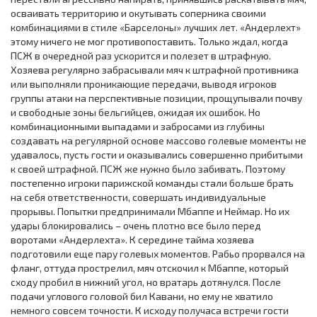
осваивать территорию и окутывать соперника своими
комбинациями в стиле «Барселоны» лучших лет. «Андерлехт»
этому ничего не мог противопоставить. Только ждал, когда
ПСЖ в очередной раз ускорится и полезет в штрафную.
Хозяева регулярно забрасывали мяч к штрафной противника
или выполняли проникающие передачи, выводя игроков
группы атаки на перспективные позиции, прощупывали почву
и свободные зоны бельгийцев, ожидая их ошибок. Но
комбинационными выпадами и забросами из глубины
создавать на регулярной основе массово голевые моменты не
удавалось, пусть гости и оказывались совершенно прибитыми
к своей штрафной. ПСЖ же нужно было забивать. Поэтому
постепенно игроки парижской команды стали больше брать
на себя ответственности, совершать индивидуальные
прорывы. Попытки предпринимали Мбаппе и Неймар. Но их
удары блокировались – очень плотно все было перед
воротами «Андерлехта». К середине тайма хозяева
подготовили еще пару голевых моментов. Рабьо прорвался на
фланг, оттуда прострелил, мяч отскочил к Мбаппе, который
сходу пробил в нижний угол, но вратарь дотянулся. После
подачи углового головой бил Кавани, но ему не хватило
немного совсем точности. К исходу получаса встречи гости