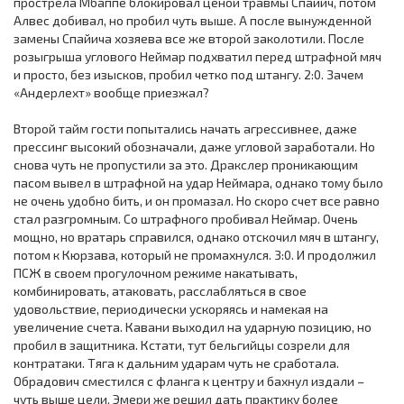
прострела Мбаппе блокировал ценой травмы Спайич, потом
Алвес добивал, но пробил чуть выше. А после вынужденной
замены Спайича хозяева все же второй заколотили. После
розыгрыша углового Неймар подхватил перед штрафной мяч
и просто, без изысков, пробил четко под штангу. 2:0. Зачем
«Андерлехт» вообще приезжал?
Второй тайм гости попытались начать агрессивнее, даже
прессинг высокий обозначали, даже угловой заработали. Но
снова чуть не пропустили за это. Дракслер проникающим
пасом вывел в штрафной на удар Неймара, однако тому было
не очень удобно бить, и он промазал. Но скоро счет все равно
стал разгромным. Со штрафного пробивал Неймар. Очень
мощно, но вратарь справился, однако отскочил мяч в штангу,
потом к Кюрзава, который не промахнулся. 3:0. И продолжил
ПСЖ в своем прогулочном режиме накатывать,
комбинировать, атаковать, расслабляться в свое
удовольствие, периодически ускоряясь и намекая на
увеличение счета. Кавани выходил на ударную позицию, но
пробил в защитника. Кстати, тут бельгийцы созрели для
контратаки. Тяга к дальним ударам чуть не сработала.
Обрадович сместился с фланга к центру и бахнул издали –
чуть выше цели. Эмери же решил дать практику более