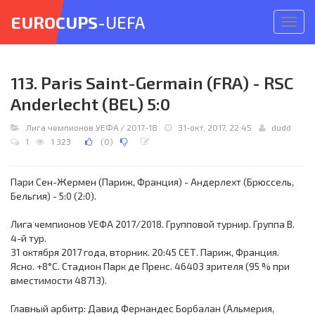
EUROCUPS
-UEFA
Откр
меню
113. Paris Saint-Germain (FRA) - RSC
Anderlecht (BEL) 5:0
Лига чемпионов УЕФА
/
2017-18
31-окт, 2017, 22:45
dudd
1
1 323
(
0
)
Пари Сен-Жермен (Париж, Франция) - Андерлехт (Брюссель,
Бельгия) - 5:0 (2:0).
Лига чемпионов УЕФА 2017/2018. Групповой турнир. Группа B.
4-й тур.
31 октября 2017 года, вторник. 20:45 СЕТ. Париж, Франция.
Ясно. +8°C. Стадион Парк де Пренс. 46403 зрителя (95 % при
вместимости 48713).
Главный арбитр: Давид Фернандес Борбалан (Альмерия,