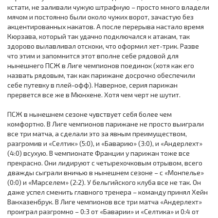
кстати, не заливали чужую штрафную – просто много владели
мячом и постоянно были около чужих ворот, зачастую без
акцентированных накатов. А после перерыва настало время
Кюрзава, который так удачно подключался к атакам, так
здорово вылавливал отскоки, что оформил хет-трик. Разве
что этим и запомнится этот вполне себе рядовой для
нынешнего ПСЖ в Лиге чемпионов поединок (хотя как его
назвать рядовым, так как парижане досрочно обеспечили
себе путевку в плей-офф). Наверное, серия парижан
прервется все же в Мюнхене. Хотя чем черт не шутит.
ПСЖ в нынешнем сезоне чувствует себя более чем
комфортно. В Лиге чемпионов парижане не просто выиграли
все три матча, а сделали это за явным преимуществом,
разгромив и «Селтик» (5:0), и «Баварию» (3:0), и «Андерлехт»
(4:0) всухую. В чемпионате Франции у парижан тоже все
прекрасно. Они лидируют с четырехочковым отрывом, всего
дважды сыграли вничью в нынешнем сезоне – с «Монпелье»
(0:0) и «Марселем» (2:2). У бельгийского клуба все не так. Он
даже успел сменить главного тренера – команду принял Хейн
Ванхазенбрук. В Лиге чемпионов все три матча «Андерлехт»
проиграл разгромно – 0:3 от «Баварии» и «Селтика» и 0:4 от