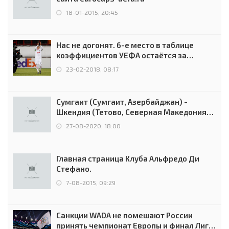
18-01-2015, 20:45
Нас не догонят. 6-е место в таблице
коэффициентов УЕФА остаётся за
Россией
23-02-2018, 08:17
Сумгаит (Сумгаит, Азербайджан) -
Шкендия (Тетово, Северная Македония) -
0:2 (0:0)
27-08-2020, 18:00
Главная страница Клуба Альфредо Ди
Стефано.
7-08-2015, 09:29
Санкции WADA не помешают России
принять чемпионат Европы и финал Лиги