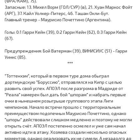
(ФРА/КАМ), 75).
Запасные: 13. Михел Ворм (ГОЛ/СУР) (в), 21. Хуан Маркос Фойт
(АРГ), 37. Кайл Уолкер-Питерс, 46. Ташан Окли-Бут.
Главный тренер - Маурисио Почеттино (Аргентина).
Голы: 0:1 Гарри Кейн (39), 0:2 Гарри Кейн (62), 0:3 Гарри Кейн
(67).
Предупреждения: Бой Ватерман (39), ВИНИСИУС (51) - Гарри
Уинкс (85).
***
"Тоттенхэм", который в первом туре дома обыграл
дортмундскую "Боруссию", отправлялся на Кипр с целью
развить свой успех. АПОЭЛ после разгрома в Мадриде от
"Реала" намерен был дать бой "шпорам" и набрать первые
очки в нынешнем розыгрыше группового этапа Лиги
чемпионов. Начало встречи прошло с территориальным
преимуществом подопечных Маурисио Почеттино, однако
"шпоры" действовали слишком медленно и поэтому не могли
открыть счёт. АПОЭЛ постепенно осмелел и уже сам начал
активно идти в атаку. Хозяева создали несколько опасных
моментов, однако реализовать их не сумели. А незадолго до