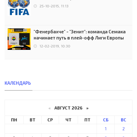
25-10-2015, 11:13
"Фенербахче" - "Зенит": команда Семака
начинает путь в плей-офф Лиги Европы
12-02-2019, 10:30
КАЛЕНДАРЬ
«
АВГУСТ 2026 »
ПН
ВТ
СР
ЧТ
ПТ
СБ
ВС
1
2