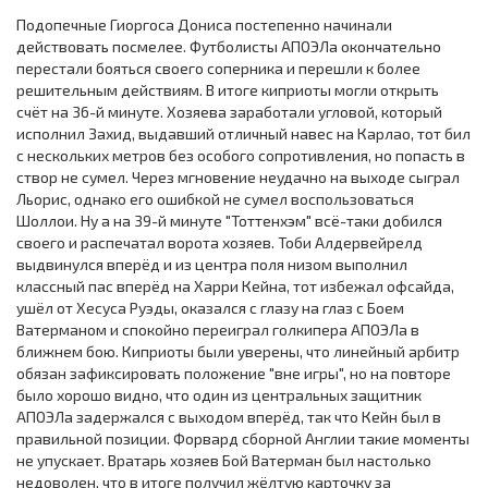
Подопечные Гиоргоса Дониса постепенно начинали
действовать посмелее. Футболисты АПОЭЛа окончательно
перестали бояться своего соперника и перешли к более
решительным действиям. В итоге киприоты могли открыть
счёт на 36-й минуте. Хозяева заработали угловой, который
исполнил Захид, выдавший отличный навес на Карлао, тот бил
с нескольких метров без особого сопротивления, но попасть в
створ не сумел. Через мгновение неудачно на выходе сыграл
Льорис, однако его ошибкой не сумел воспользоваться
Шоллои. Ну а на 39-й минуте "Тоттенхэм" всё-таки добился
своего и распечатал ворота хозяев. Тоби Алдервейрелд
выдвинулся вперёд и из центра поля низом выполнил
классный пас вперёд на Харри Кейна, тот избежал офсайда,
ушёл от Хесуса Руэды, оказался с глазу на глаз с Боем
Ватерманом и спокойно переиграл голкипера АПОЭЛа в
ближнем бою. Киприоты были уверены, что линейный арбитр
обязан зафиксировать положение "вне игры", но на повторе
было хорошо видно, что один из центральных защитник
АПОЭЛа задержался с выходом вперёд, так что Кейн был в
правильной позиции. Форвард сборной Англии такие моменты
не упускает. Вратарь хозяев Бой Ватерман был настолько
недоволен, что в итоге получил жёлтую карточку за