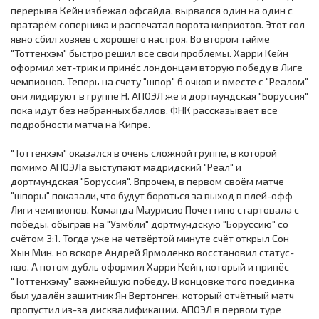
перерыва Кейн избежал офсайда, вырвался один на один с
вратарём соперника и распечатал ворота киприотов. Этот гол
явно сбил хозяев с хорошего настроя. Во втором тайме
"Тоттенхэм" быстро решил все свои проблемы. Харри Кейн
оформил хет-трик и принёс лондонцам вторую победу в Лиге
чемпионов. Теперь на счету "шпор" 6 очков и вместе с "Реалом"
они лидируют в группе Н. АПОЭЛ же и дортмундская "Боруссия"
пока идут без набранных баллов. ФНК рассказывает все
подробности матча на Кипре.
"Тоттенхэм" оказался в очень сложной группе, в которой
помимо АПОЭЛа выступают мадридский "Реал" и
дортмундская "Боруссия". Впрочем, в первом своём матче
"шпоры" показали, что будут бороться за выход в плей-офф
Лиги чемпионов. Команда Маурисио Почеттино стартовала с
победы, обыграв на "Уэмбли" дортмундскую "Боруссию" со
счётом 3:1. Тогда уже на четвёртой минуте счёт открыл Сон
Хын Мин, но вскоре Андрей Ярмоленко восстановил статус-
кво. А потом дубль оформил Харри Кейн, который и принёс
"Тоттенхэму" важнейшую победу. В концовке того поединка
был удалён защитник Ян Вертонген, который отчётный матч
пропустил из-за дисквалификации. АПОЭЛ в первом туре