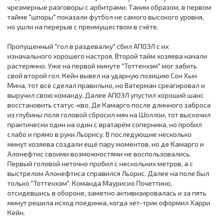
чрезмерные разговоры с арбитрами. Таким образом, в первом
тайме "шпоры" показали футбол не самого высокого уровня,
но ушли на перерыв с преимуществом в счёте.
Пропущенный "гол в раздевалку" сбил АПОЭЛ с их
изначального хорошего настроя. Второй тайм хозяева начали
растерянно. Уже на первой минуте "Тоттенхэм" мог забить
свой второй гол. Кейн вывел на ударную позицию Сон Хын
Мина, тот всё сделал правильно, но Ватерман среагировал и
выручил свою команду. Далее АПОЭЛ упустил хороший шанс
восстановить статус-кво. Де Камарго после длинного заброса
из глубины поля головой сбросил мяч на Шоллои, тот выскочил
практически один на один с вратарём соперника, но пробил
слабо и прямо в руки Льорису. В последующие несколько
минут хозяева создали ещё пару моментов, но де Камарго и
Алонефтис своими возможностями не воспользовались.
Первый головой неточно пробил с нескольких метров, а с
выстрелом Алонефтиса справился Льорис. Далее на поле был
только "Тоттенхэм". Команда Маурисио Почеттино,
отсидевшись в обороне, заметно активизировалась и за пять
минут решила исход поединка, когда хет-трик оформил Харри
Кейн.