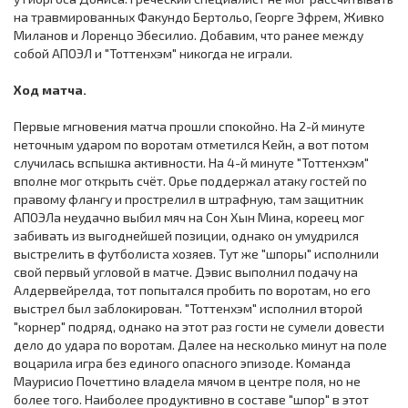
на травмированных Факундо Бертольо, Георге Эфрем, Живко
Миланов и Лоренцо Эбесилио. Добавим, что ранее между
собой АПОЭЛ и "Тоттенхэм" никогда не играли.
Ход матча.
Первые мгновения матча прошли спокойно. На 2-й минуте
неточным ударом по воротам отметился Кейн, а вот потом
случилась вспышка активности. На 4-й минуте "Тоттенхэм"
вполне мог открыть счёт. Орье поддержал атаку гостей по
правому флангу и прострелил в штрафную, там защитник
АПОЭЛа неудачно выбил мяч на Сон Хын Мина, кореец мог
забивать из выгоднейшей позиции, однако он умудрился
выстрелить в футболиста хозяев. Тут же "шпоры" исполнили
свой первый угловой в матче. Дэвис выполнил подачу на
Алдервейрелда, тот попытался пробить по воротам, но его
выстрел был заблокирован. "Тоттенхэм" исполнил второй
"корнер" подряд, однако на этот раз гости не сумели довести
дело до удара по воротам. Далее на несколько минут на поле
воцарила игра без единого опасного эпизоде. Команда
Маурисио Почеттино владела мячом в центре поля, но не
более того. Наиболее продуктивно в составе "шпор" в этот