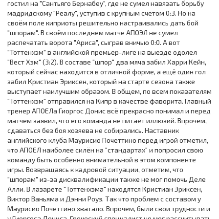
гостил на "Сантьяго Бернабеу", где не сумел навязать борьбу
мадридскому "Реалу", уступив с крупным счётом 0:3. Но на
своём поле киприоты решительно настраивались дать бой
"шпорам". В своём последнем матче АПОЭЛ не сумел
распечатать ворота "Ариса", сыграв вничью 0:0. А вот
"Тоттенхэм" в английской премьер-лиге на выезде одолел
"Вест Хэм" (3:2). В составе "шпор" два мяча забил Харри Кейн,
который сейчас находится в отличной форме, а ещё один гол
забил Кристиан Эриксен, который на старте сезона также
выступает наилучшим образом. В общем, по всем показателям
"Тоттенхэм" отправился на Кипр в качестве фаворита. Главный
тренер АПОЕЛа Гиоргос Донис всё прекрасно понимал и перед
матчем заявил, что его команда не питает иллюзий. Впрочем,
сдаваться без боя хозяева не собирались. Наставник
английского клуба Мауриcио Почеттино перед игрой отметил,
что АПОЕЛ наиболее силён на "стандартах" и попросил свою
команду быть особенно внимательной в этом компоненте
игры. Возвращаясь к кадровой ситуации, отметим, что
"шпорам" из-за дисквалификации также не мог помочь Деле
Алли. В лазарете "Тоттенхэма" находятся Кристиан Эриксен,
Виктор Ваньяма и Дэнни Роуз. Так что проблем с составом у
Мауриcио Почеттино хватало. Впрочем, были свои трудности и
у Гиоргоса Дониса. Греческий специалист не мог рассчитывать