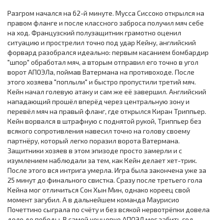
Разгром начался на 62-й минуте. Мусса Сиссоко открылся на
правом фланге и после классного заброса получил мяч себе
на ход. Французский полузащитник грамотно оценил
ситуацию и прострелил точно под удар Кейну, английский
форвард разобрался идеально: первым касанием бомбардир
"шпор" обработал мяч, а вторым отправил его точно в угол
ворот АПОЭЛа, поймав Ватермана на противоходе. После
этого хозяева "поплыли" и быстро пропустили третий мяч.
Кейн начал голевую атаку и сам же её завершил. Английский
нападающий прошёл вперёд через центральную зону и
перевёл мяч на правый фланг, где открылся Киран Триппьер.
Кейн ворвался в штрафную с поднятой рукой, Триппьер без
всякого сопротивления навесил точно на голову своему
партнёру, который легко поразил ворота Ватермана.
Защитники хозяев в этом эпизоде просто замерли и с
изумлением наблюдали за тем, как Кейн делает хет-трик.
После этого вся интрига умерла. Игра была закончена уже за
25 минут до финального свистка. Сразу после третьего гола
Кейна мог отличиться Сон Хын Мин, однако кореец свой
момент загубил. А в дальнейшем команда Маурисио
Почеттино сыграла по счёту и без всякой нервотрёпки довела
дело до победы. В самой концовке АПОЭЛ мог забить гол