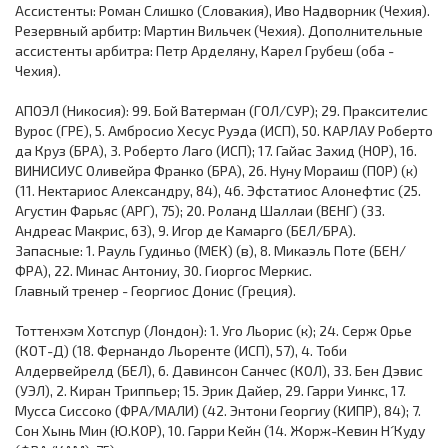
Ассистенты: Роман Слишко (Словакия), Иво Надворник (Чехия).
Резервный арбитр: Мартин Вильчек (Чехия). Дополнительные
ассистенты арбитра: Петр Арделяну, Карел Грубеш (оба -
Чехия).
АПОЭЛ (Никосия): 99. Бой Ватерман (ГОЛ/СУР); 29. Праксителис
Вурос (ГРЕ), 5. Амбросио Хесус Руэда (ИСП), 50. КАРЛАУ Роберто
да Круз (БРА), 3. Роберто Лаго (ИСП); 17. Гайас Захид (НОР), 16.
ВИНИСИУС Оливейра Франко (БРА), 26. Нуну Мораиш (ПОР) (к)
(11. Нектариос Александру, 84), 46. Эфстатиос Алонефтис (25.
Агустин Фарьяс (АРГ), 75); 20. Роланд Шаллаи (ВЕНГ) (33.
Андреас Макрис, 63), 9. Игор де Камарго (БЕЛ/БРА).
Запасные: 1. Рауль Гудиньо (МЕК) (в), 8. Микаэль Поте (БЕН/
ФРА), 22. Минас Антониу, 30. Гиоргос Меркис.
Главный тренер - Георгиос Донис (Греция).
Тоттенхэм Хотспур (Лондон): 1. Уго Льорис (к); 24. Серж Орье
(КОТ-Д) (18. Фернандо Льоренте (ИСП), 57), 4. Тоби
Алдервейрелд (БЕЛ), 6. Давинсон Санчес (КОЛ), 33. Бен Дэвис
(УЭЛ), 2. Киран Триппьер; 15. Эрик Дайер, 29. Гарри Уинкс, 17.
Мусса Сиссоко (ФРА/МАЛИ) (42. Энтони Георгиу (КИПР), 84); 7.
Сон Хынь Мин (Ю.КОР), 10. Гарри Кейн (14. Жорж-Кевин Н´Куду