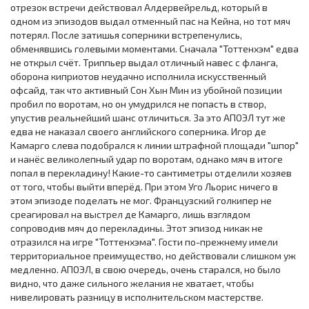
отрезок встречи действовал Алдервейрельд, который в
одном из эпизодов выдал отменный пас на Кейна, но тот мяч
потерял. После затишья соперники встрепенулись,
обменявшись голевыми моментами. Сначала "Тоттенхэм" едва
не открыл счёт. Триппьер выдал отличный навес с фланга,
оборона киприотов неудачно исполнила искусственный
офсайд, так что активный Сон Хын Мин из убойной позиции
пробил по воротам, но он умудрился не попасть в створ,
упустив реальнейший шанс отличиться. За это АПОЭЛ тут же
едва не наказал своего английского соперника. Игор де
Камарго слева подобрался к линии штрафной площади "шпор"
и нанёс великолепный удар по воротам, однако мяч в итоге
попал в перекладину! Какие-то сантиметры отделили хозяев
от того, чтобы выйти вперёд. При этом Уго Льорис ничего в
этом эпизоде поделать не мог. Французский голкипер не
среагировал на выстрел де Камарго, лишь взглядом
сопроводив мяч до перекладины. Этот эпизод никак не
отразился на игре "Тоттенхэма". Гости по-прежнему имели
территориальное преимущество, но действовали слишком уж
медленно. АПОЭЛ, в свою очередь, очень старался, но было
видно, что даже сильного желания не хватает, чтобы
нивелировать разницу в исполнительском мастерстве.