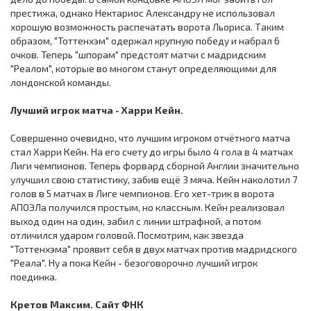
престижа, однако Нектариос Александру не использовал
хорошую возможность распечатать ворота Льориса. Таким
образом, "Тоттенхэм" одержал крупную победу и набрал 6
очков. Теперь "шпорам" предстоят матчи с мадридским
"Реалом", которые во многом станут определяющими для
лондонской команды.
Лучший игрок матча - Харри Кейн.
Совершенно очевидно, что лучшим игроком отчётного матча
стал Харри Кейн. На его счету до игры было 4 гола в 4 матчах
Лиги чемпионов. Теперь форвард сборной Англии значительно
улучшил свою статистику, забив ещё 3 мяча. Кейн наколотил 7
голов в 5 матчах в Лиге чемпионов. Его хет-трик в ворота
АПОЭЛа получился простым, но классным. Кейн реализовал
выход один на один, забил с линии штрафной, а потом
отличился ударом головой. Посмотрим, как звезда
"Тоттенхэма" проявит себя в двух матчах против мадридского
"Реала". Ну а пока Кейн - безоговорочно лучший игрок
поединка.
Кретов Максим. Сайт ФНК