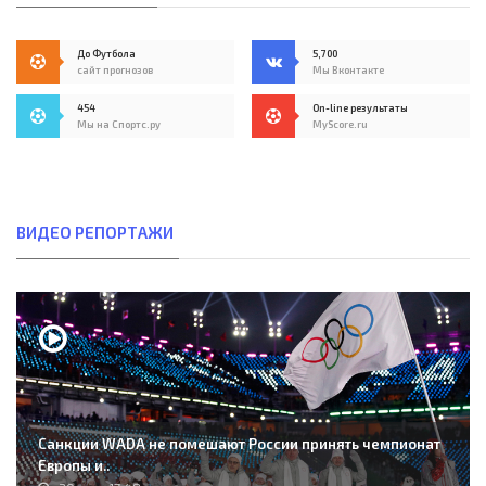
До Футбола
5,700
сайт прогнозов
Мы Вконтакте
454
On-line результаты
Мы на Спортс.ру
MyScore.ru
ВИДЕО РЕПОРТАЖИ
Санкции WADA не помешают России принять чемпионат
Европы и..