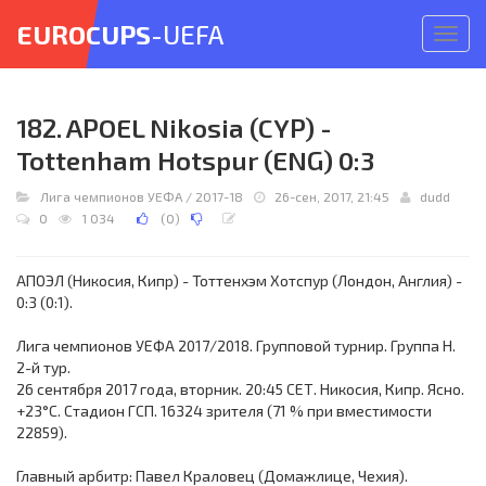
EUROCUPS
-UEFA
Откр
меню
182. APOEL Nikosia (CYP) -
Tottenham Hotspur (ENG) 0:3
Лига чемпионов УЕФА
/
2017-18
26-сен, 2017, 21:45
dudd
0
1 034
(
0
)
АПОЭЛ (Никосия, Кипр) - Тоттенхэм Хотспур (Лондон, Англия) -
0:3 (0:1).
Лига чемпионов УЕФА 2017/2018. Групповой турнир. Группа H.
2-й тур.
26 сентября 2017 года, вторник. 20:45 СЕТ. Никосия, Кипр. Ясно.
+23°C. Стадион ГСП. 16324 зрителя (71 % при вместимости
22859).
Главный арбитр: Павел Краловец (Домажлице, Чехия).