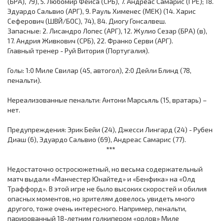
(БРА), 79), 5. Любомир Фейса (СРБ), 7. Андреас Самарис (ГРЕ); 18.
Эдуардо Сальвио (АРГ), 9. Рауль Хименес (МЕК) (14. Харис
Сеферович (ШВЙ/БОС), 74), 84. Диогу Гонсалвеш.
Запасные: 2. Лисандро Лопес (АРГ), 12. Жулио Сезар (БРА) (в),
17. Андрия Живкович (СРБ), 22. Франко Серви (АРГ).
Главный тренер - Руй Витория (Португалия).
Голы: 1:0 Миле Свилар (45, автогол), 2:0 Дейли Блинд (78,
пенальти).
Нереализованные пенальти: Антони Марсьяль (15, вратарь) –
нет.
Предупреждения: Эрик Бейи (24), Джесси Лингард (24) - Рубен
Диаш (6), Эдуардо Сальвио (69), Андреас Самарис (77).
***
Недостаточно остросюжетный, но весьма содержательный
матч выдали «Манчестер Юнайтед» и «Бенфика» на «Олд
Траффорд». В этой игре не было высоких скоростей и обилия
опасных моментов, но зрителям довелось увидеть много
другого, тоже очень интересного. Например, пенальти,
парированный 18-летним голкипером «орлов» Миле