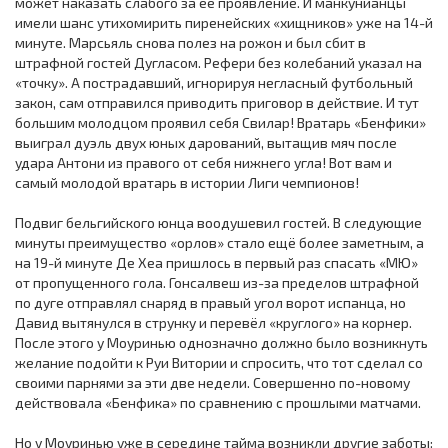
может наказать слабого за её проявление. И манкунианцы
имели шанс утихомирить пиренейских «хищников» уже на 14-й
минуте. Марсьяль снова полез на рожон и был сбит в
штрафной гостей Дугласом. Рефери без колебаний указал на
«точку». А пострадавший, игнорируя негласный футбольный
закон, сам отправился приводить приговор в действие. И тут
большим молодцом проявил себя Свилар! Вратарь «Бенфики»
выиграл дуэль двух юных дарований, вытащив мяч после
удара Антони из правого от себя нижнего угла! Вот вам и
самый молодой вратарь в истории Лиги чемпионов!
Подвиг бельгийского юнца воодушевил гостей. В следующие
минуты преимущество «орлов» стало ещё более заметным, а
на 19-й минуте Де Хеа пришлось в первый раз спасать «МЮ»
от пропущенного гола. Гонсалвеш из-за пределов штрафной
по дуге отправлял снаряд в правый угол ворот испанца, но
Давид вытянулся в струнку и перевёл «круглого» на корнер.
После этого у Моуринью однозначно должно было возникнуть
желание подойти к Руи Витории и спросить, что тот сделал со
своими парнями за эти две недели. Совершенно по-новому
действовала «Бенфика» по сравнению с прошлыми матчами.
Но у Моуринью уже в середине тайма возникли другие заботы: