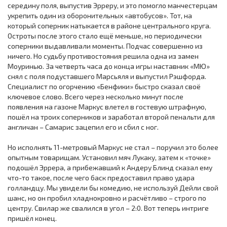
середину поля, выпустив Эрреру, и это помогло манчестерцам
укрепить один из оборонительных «автобусов». Тот, на
который соперник натыкается в районе центрального круга.
Остроты после этого стало ещё меньше, но периодически
соперники выдавливали моменты. Подчас совершенно из
ничего. Но судьбу противостояния решила одна из замен
Моуринью. За четверть часа до конца игры наставник «МЮ»
снял с поля подуставшего Марсьяля и выпустил Рэшфорда.
Специалист по огорчению «Бенфики» быстро сказал своё
ключевое слово. Всего через несколько минут после
появления на газоне Маркус влетел в гостевую штрафную,
пошёл на троих соперников и заработал второй пенальти для
англичан – Самарис зацепил его и сбил с ног.
Но исполнять 11-метровый Маркус не стал – поручил это более
опытным товарищам. Установил мяч Лукаку, затем к «точке»
подошёл Эррера, а прибежавший к Андеру Блинд сказал ему
что-то такое, после чего баск предоставил право удара
голландцу. Мы увидели бы комедию, не используй Дейли свой
шанс, но он пробил хладнокровно и расчётливо – строго по
центру. Свилар же свалился в угол – 2:0. Вот теперь интриге
пришёл конец.