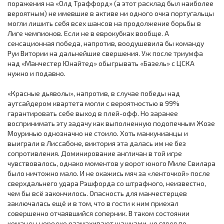
поражения на «Олд Траффорд» (а этот расклад был наиболее
вероятным) не имевшие в активе ни одного очка португальцы
могли лишить себя всех шансов на продолжение борьбы в
Лиге чемпионов. Если не в еврокубках вообще. А
сенсационная победа, напротив, воодушевила бы команду
Руи Витории на дальнейшие свершения. Уж после триумфа
над «Манчестер Юнайтед» обыгрывать «Базель» с ЦСКА
нужно и подавно.
«Красные дьяволы», напротив, в случае победы над
аутсайдером квартета могли с вероятностью в 99%
гарантировать себе выход в плей-офф. Но заранее
воспринимать эту задачу как выполненную подопечным Жозе
Моуринью однозначно не стоило. Хоть манкунианцы и
выиграли в Лиссабоне, виктория эта далась им не без
сопротивления. Доминирование англичан в той игре
чувствовалось, однако моментов у ворот юного Миле Свилара
было ничтожно мало. И не окажись мяч за «ленточкой» после
сверхдальнего удара Рэшфорда со штрафного, неизвестно,
чем бы всё закончилось. Опасность для манчестерцев
заключалась ещё и в том, что в гости к ним приехал
совершенно отчаявшийся соперник. В таком состоянии
команды нередко размахивают шашками, не глядя по