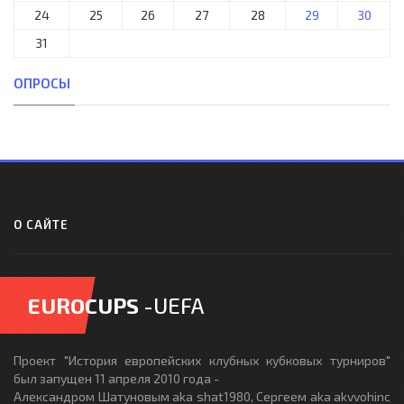
24
25
26
27
28
29
30
31
ОПРОСЫ
О САЙТЕ
EUROCUPS
-UEFA
Проект "История европейских клубных кубковых турниров"
был запущен 11 апреля 2010 года -
Александром Шатуновым aka shat1980, Сергеем aka akvvohinc