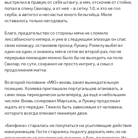
выстрелил в правую от себя штангу, а мяч, отскочив от стойки,
попал в спину Свилару, а от неё – в сетку. 1:0, и это не гол
серба, а автогол и несчастье юного бельгийца. Миле
оставалось только негодовать.
Благо, предательство со стороны мяча не сломило
лиссабонского кипера, и уже в следующем эпизоде он спас
свою команду, остановив проход Лукаку. Ромелу выбегал
один на один, и окажись мяч в сетке во второй раз, после
перерыва командам можно было бы не выходить на поле.
Свилар, по сути, сохранил не просто интригу, а смысл
продолжения матча.
Во второй половине «МЮ» вновь занял выжидательную
позицию. Хозяева приглашали португальцев атаковать, а
сами лишь периодически шли вперёд, да ещё и небольшим
числом. Вновь солировал Марсьяль, а Лукаку продолжал
ждать его передач. Тяжело быть зависимым от человека,
которого всегда опекают минимум двое.
«Бенфика» старалась не покупаться на усыпляющие действия
манкунианцев. Гости старались подолгу держать мяч, но не
ограничиваться его перекатыванием, а бить по воротам. На