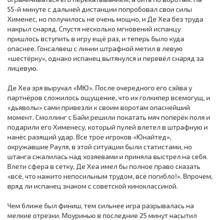
55-й минуте с дальней дистанции попробовал свои силы
Хименес, но получилось не очень мощно, и Де Хеа без труда
накрыл снаряд. Спустя несколько мгновений испанцу
пришлось вступить в игру ещё раз, и теперь было куда
опаснее. Гонсалвеш с линии штрафной метил в левую
«шестёрку», однако испанец вытянулся и перевёл снаряд за
лицевую.
Де Хеа зря выручал «МЮ». После очередного его сэйва у
партнёров сложилось ощущение, что их голкипер всемогущ, и
«дьяволы» сами привезли к своим воротам опаснейший
момент. Смоллинг с Байи решили покатать мяч поперёк поля и
подарили его Хименесу, который пулей влетел в штрафную и
нанёс разящий удар. Все трое игроков «Юнайтед»,
окружавшие Рауля, в этой ситуации были статистами, но
штанга сжалилась над хозяевами и приняла выстрел на себя.
Влети сфера в сетку, Де Хеа имел бы полное право сказать
«всё, что нажито непосильным трудом, всё погибло!». Впрочем,
вряд ли испанец знаком с советской киноклассикой.
Чем ближе был финиш, тем сильнее игра разрывалась на
мелкие отрезки. Моуринью в последние 25 минут насытил