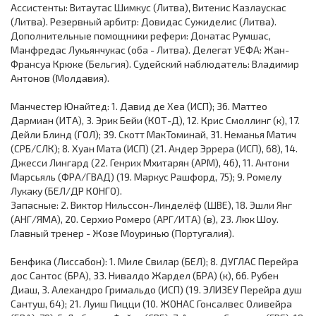
Ассистенты: Витаутас Шимкус (Литва), Витенис Казлаускас
(Литва). Резервный арбитр: Довидас Сужиделис (Литва).
Дополнительные помощники рефери: Донатас Румшас,
Манфредас Лукьянчукас (оба - Литва). Делегат УЕФА: Жан-
Франсуа Крюке (Бельгия). Судейский наблюдатель: Владимир
Антонов (Молдавия).
Манчестер Юнайтед: 1. Давид де Хеа (ИСП); 36. Маттео
Дармиан (ИТА), 3. Эрик Бейи (КОТ-Д), 12. Крис Смоллинг (к), 17.
Дейли Блинд (ГОЛ); 39. Скотт МакТоминай, 31. Неманья Матич
(СРБ/СЛК); 8. Хуан Мата (ИСП) (21. Андер Эррера (ИСП), 68), 14.
Джесси Лингард (22. Генрих Мхитарян (АРМ), 46), 11. Антони
Марсьяль (ФРА/ГВАД) (19. Маркус Рашфорд, 75); 9. Ромелу
Лукаку (БЕЛ/ДР КОНГО).
Запасные: 2. Виктор Нильссон-Линделёф (ШВЕ), 18. Эшли Янг
(АНГ/ЯМА), 20. Серхио Ромеро (АРГ/ИТА) (в), 23. Люк Шоу.
Главный тренер - Жозе Моуринью (Португалия).
Бенфика (Лиссабон): 1. Миле Свилар (БЕЛ); 8. ДУГЛАС Перейра
дос Сантос (БРА), 33. Нивалдо Жардел (БРА) (к), 66. Рубен
Диаш, 3. Алехандро Гримальдо (ИСП) (19. ЭЛИЗЕУ Перейра душ
Сантуш, 64); 21. Луиш Пицци (10. ЖОНАС Гонсалвес Оливейра