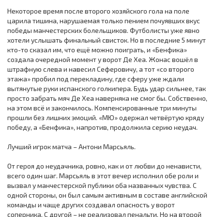
Некоторое время после второго хозяйского гола на поле
царила тишина, нарушаемая только пением почуявших вкус
победы манчестерских болельщиков. Футболисты уже явно
хотели услышать финальный свисток. Но в последние 5 минут
кто-то сказал им, что ещё можно поиграть, и «Бенфика»
создала очередной момент у ворот Де Хеа. Жонас вошёл в
штрафную слева и навесил Сеферовичу, а тот «со второго
этажа» пробил под перекладину, где сферу уже ждали
вытянутые руки испанского голкипера. Будь удар сильнее, так
просто забрать мяч Де Хеа наверняка не смог бы. Собственно,
на этом всё и закончилось. Компенсированные три минуты
прошли без лишних эмоций. «МЮ» одержал четвёртую кряду
победу, а «Бенфика», напротив, продолжила серию неудач.
Лучший игрок матча – Антони Марсьяль.
От героя до неудачника, ровно, как и от любви до ненависти,
всего один шаг. Марсьяль в этот вечер исполнил обе роли и
вызвал у манчестерской публики оба названных чувства. С
одной стороны, он был самым активным в составе английской
команды и чаще других создавал опасность у ворот
соперника. С другой – не реализовал пенальти. Но на второй