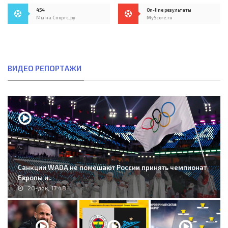
454
On-line результаты
Мы на Спортс.ру
MyScore.ru
ВИДЕО РЕПОРТАЖИ
Санкции WADA не помешают России принять чемпионат
Европы и..
20-дек, 17:48