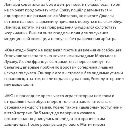
Лингард схватился за бок в центре поля, и показалось, что он
не сможет продолжать игру. Сразу пошёл разминаться и
одновременно разминаться Мхитарян, но в итоге Джесси
остался на поле, а армянину пришлось вернуться на скамейку.
Лингард, кстати, из-за повреждения умудрился схлопотать
«горчичник». Вышел он за пределы поля для получения
медицинской помощи, а вернулся без разрешения арбитра.
«Юнайтед» будто не возражал против давления лиссабонцев.
Отвечали хозяева только нечастыми выпадами Марсьяля и
Лукаку. И если француз был заметен с первых минут, то
бельгиец впервые пробил по воротам соперника лишь на
исходе получаса. Свилар с его выстрелом без видимых усилий
справился, а затем, после подачи с угла поля, Ромелу отправил
мяч выше цели.
«МЮ» в последнее время часто играет вторым номером и
отправляет «автобус» вперёд только в заключительных
отрезках каждого тайма. Ровно так же «дьяволы» поступили и
в этой встрече. За 5 минут до перерыва хозяева
организованно двинулись вперёд, и это принесло им
дивиденды. После розыгрыша углового Матич низом