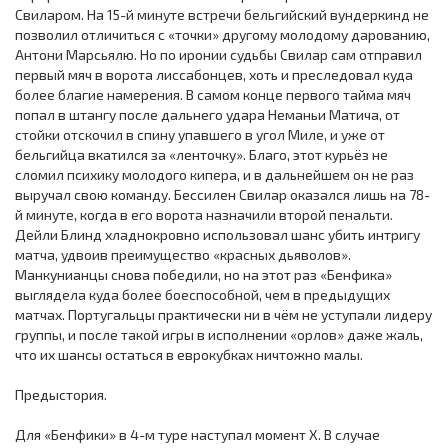
Свиларом. На 15-й минуте встречи бельгийский вундеркинд не
позволил отличиться с «точки» другому молодому дарованию,
Антони Марсьялю. Но по иронии судьбы Свилар сам отправил
первый мяч в ворота лиссабонцев, хоть и преследовал куда
более благие намерения. В самом конце первого тайма мяч
попал в штангу после дальнего удара Неманьи Матича, от
стойки отскочил в спину упавшего в угол Миле, и уже от
бельгийца вкатился за «ленточку». Благо, этот курьёз не
сломил психику молодого кипера, и в дальнейшем он не раз
выручал свою команду. Бессилен Свилар оказался лишь на 78-
й минуте, когда в его ворота назначили второй пенальти.
Дейли Блинд хладнокровно использовал шанс убить интригу
матча, удвоив преимущество «красных дьяволов».
Манкунианцы снова победили, но на этот раз «Бенфика»
выглядела куда более боеспособной, чем в предыдущих
матчах. Португальцы практически ни в чём не уступали лидеру
группы, и после такой игры в исполнении «орлов» даже жаль,
что их шансы остаться в еврокубках ничтожно малы.
Предыстория.
Для «Бенфики» в 4-м туре наступал момент Х. В случае