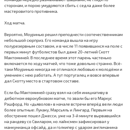
сторонам, и порою умудряются сбить с седла даже более
мастеровитого противника.
Ход матча.
Вероятно, Моуринью решил преподнести соотечественникам
небольшой сюрприз. Его команда вышла на игру
полурезервным составом, и в числе 11 появившихся на поле с
первых минут футболистов был даже 20-летний Скотт
Мактоминей. В последнее время этот парень частенько
включается по ходу матчей, что тоже довольно странно. Всё-
таки Моуринью никогда не отличался любовью к молодёжи и
умением с нею работать. А тут португалец и вовсе впервые
дал Скотту место в стартовом составе.
Если бы Мактоминей сразу взял на себя инициативу в
дебютном еврокубковом матче, то звали бы его Маркус
Рэшфорд. Но «дьяволов» в начале встречи вперёд вели люди
более опытные: Лукаку, Марсьяль и Лингард. Первым на
обострение пошел Джесси, уже на 3-й минуте вырвавшийся
на рандеву со Свиларом, но лайнсмен зафиксировал у
манкунианца офсайд, да и голкипер с ударом англичанина