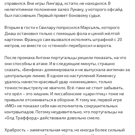
справился. Вне игры Лингард, кстати, не находился. В
нелегитимное положение залез Лукаку, у которого офсайд
был пассивным. Первый привет боковому судье.
Вторым в гости к Свилару попросился Марсьяль, которого
Диаш остановил только с помощью фола и ценой жёлтой
карточки. Француз сам вызвался исполнять штрафной с 20
метров, но вместе со «стенкой» перебросил и ворота.
После промаха Антони португальцы решили показать, на что
они способны в атаке. И в следующие минуты, страшно
сказать, «Бенфика» доминировала и не выпускала англичан за
центральную линию. В одном из наступлений Хименесу
удалось нанести красивый удар «ножницами», только
точности выстрелу не хватило. Всё-таки не стоит забывать,
что орёл – это хищник. И лиссабонские «цари птиц» тоже не
привыкли отсиживаться в обороне. К тому же, первой игре
«МЮ» не показал себя как исполнитель сокрушительных
контрвыпадов. Потому неудивительно, что португальцы на
«Олд Траффорд» действовали довольно смело.
Храбрость – замечательная черта, но иногда более сильный