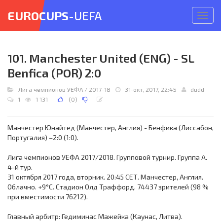
EUROCUPS
-UEFA
Откр
меню
101. Manchester United (ENG) - SL
Benfica (POR) 2:0
Лига чемпионов УЕФА
/
2017-18
31-окт, 2017, 22:45
dudd
1
1 131
(
0
)
Манчестер Юнайтед (Манчестер, Англия) - Бенфика (Лиссабон,
Португалия) –2:0 (1:0).
Лига чемпионов УЕФА 2017/2018. Групповой турнир. Группа A.
4-й тур.
31 октября 2017 года, вторник. 20:45 СЕТ. Манчестер, Англия.
Облачно. +9°C. Стадион Олд Траффорд. 74437 зрителей (98 %
при вместимости 76212).
Главный арбитр: Гедиминас Мажейка (Каунас, Литва).