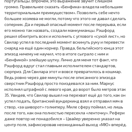
португальцы. Впрочем, это выражение звучит слишком
громко. Правильнее сказать «Бенфика» владела небольшим
территориальным преимуществом». Позволить себе нечто
большее хозяева не могли, потому что этого не давал сделать
соперник. Да и первый опасный момент после перерыва, если
его можно так назвать, создали манкунианцы. Рэшфорд
решил обхитрить всех и исполнить с углового «сухой лист», но
Свилар успел в последний момент вскинуть руку и перевести
снаряд на ещё один корнер. Правда, бельгийского юнца этот
эпизод ничему не научил, что в итоге сыграло с ним и
«Бенфикой» злейшую шутку. Лично для меня тот факт, что
Рэшфорд вдруг стал главным исполнителем стандартов,
сюрприз. Для Свилара этот и вовсе превратилось в кошмар.
Ведь ровно через две минуты после описанного эпизода
сверстник Рэшфорд просто поиздевался за ним. Маркус
исполнял штрафной с левого края, до ворот было метров этак
35. Увидев, что Свилар вышел на перехват ещё до того, как он
успел подать, британский вундеркинд взял и отправил мяч в
створ, «за шиворот» голкиперу. Миле сферу поймал, но лишь
после того, как она полностью пересекла «ленточку». Рефери
даже повтор не понадобился – Цвайер уверенно указал на
центр поля, зафиксировав неожиданный выход «МЮ» вперёд.