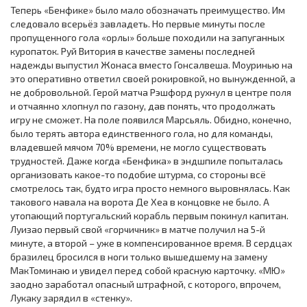
Теперь «Бенфике» было мало обозначать преимущество. Им
следовало всерьёз завладеть. Но первые минуты после
пропущенного гола «орлы» больше походили на запуганных
куропаток. Руй Витория в качестве замены последней
надежды выпустил Жонаса вместо Гонсалвеша. Моуринью на
это оперативно ответил своей рокировкой, но вынужденной, а
не добровольной. Герой матча Рэшфорд рухнул в центре поля
и отчаянно хлопнул по газону, дав понять, что продолжать
игру не сможет. На поле появился Марсьяль. Обидно, конечно,
было терять автора единственного гола, но для команды,
владевшей мячом 70% времени, не могло существовать
трудностей. Даже когда «Бенфика» в эндшпиле попыталась
организовать какое-то подобие штурма, со стороны всё
смотрелось так, будто игра просто немного выровнялась. Как
такового навала на ворота Де Хеа в концовке не было. А
утопающий португальский корабль первым покинул капитан.
Луизао первый свой «горчичник» в матче получил на 5-й
минуте, а второй – уже в компенсированное время. В сердцах
бразилец бросился в ноги только вышедшему на замену
МакТоминаю и увидел перед собой красную карточку. «МЮ»
заодно заработал опасный штрафной, с которого, впрочем,
Лукаку зарядил в «стенку».