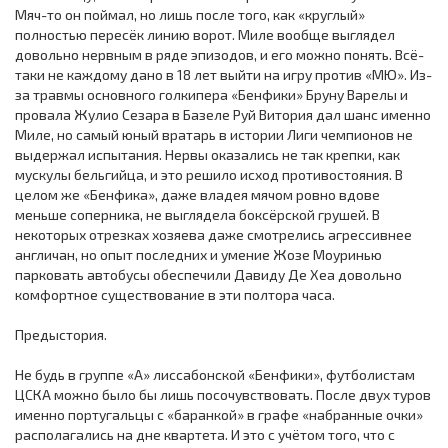
Мяч-то он поймал, но лишь после того, как «круглый»
полностью пересёк линию ворот. Миле вообще выглядел
довольно нервным в ряде эпизодов, и его можно понять. Всё-
таки не каждому дано в 18 лет выйти на игру против «МЮ». Из-
за травмы основного голкипера «Бенфики» Бруну Варелы и
провала Жулио Сезара в Базеле Руй Витория дал шанс именно
Миле, но самый юный вратарь в истории Лиги чемпионов не
выдержал испытания. Нервы оказались не так крепки, как
мускулы бельгийца, и это решило исход противостояния. В
целом же «Бенфика», даже владея мячом ровно вдове
меньше соперника, не выглядела боксёрской грушей. В
некоторых отрезках хозяева даже смотрелись агрессивнее
англичан, но опыт последних и умение Жозе Моуринью
парковать автобусы обеспечили Давиду Де Хеа довольно
комфортное существование в эти полтора часа.
Предыстория.
Не будь в группе «А» лиссабонской «Бенфики», футболистам
ЦСКА можно было бы лишь посочувствовать. После двух туров
именно португальцы с «баранкой» в графе «набранные очки»
располагались на дне квартета. И это с учётом того, что с