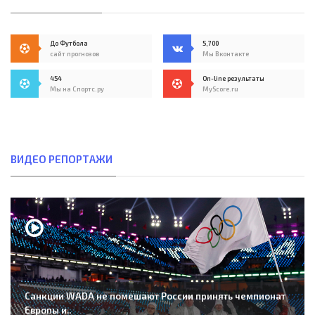
До Футбола
5,700
сайт прогнозов
Мы Вконтакте
454
On-line результаты
Мы на Спортс.ру
MyScore.ru
ВИДЕО РЕПОРТАЖИ
Санкции WADA не помешают России принять чемпионат
Европы и..