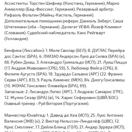
Ассистенты: Торстен Шифнер (Констанц, Германия), Марко
Ахмюллер (Бад-Фюссинг, Германия). Резервный арбитр:
Рафаэль Фольтин (Майнц-Кастель, Германия).
Дополнительные помощники рефери: Даниэль Зиберт, Саша
Штегеманн (оба - Германия). Делегат УЕФА: Йозеф Климент
(Словакия). Судейский наблюдатель: Ханс Рейгварт
(Голландия).
Бенфика (Лиссабон): 1. Миле Свилар (БЕЛ); 8. ДУГЛАС Перейра
дос Сантос (БРА), 4. ЛУИЗАО Андерсон Луиз да Силва (БРА) (к),
66. Рубен Диаш, 3. Алехандро Гримальдо (ИСП); 21. Луиш Пицци
(17. Андрия Живкович (СРБ), 59), 5. Любомир Фейса (СРБ), 6.
Филипе Аугусто (БРА); 18. Эдуардо Сальвио (АРГ) (22. Франко
Серви (АРГ), 83), 9. Рауль Хименес (МЕК), 84. Диогу Гонсалвеш
(10. ЖОНАС Гонсалвес Оливейра (БРА), 69).
Запасные: 2. Лисандро Лопес (АРГ), 7. Андреас Самарис (ГРЕ),
12. Жулио Сезар (БРА) (в), 14. Харис Сеферович (ШВЙ/БОС).
Главный тренер - Руй Витория (Португалия).
Манчестер Юнайтед: 1. Давид де Хеа (ИСП); 25. Луис Антонио
Валенсия (ЭКВ) (к), 2. Виктор Нильссон-Линделёф (ШВЕ), 12.
Крис Смоллинг, 17. Дейли Блинд (ГОЛ); 21. Андер Эррера (ИСП),