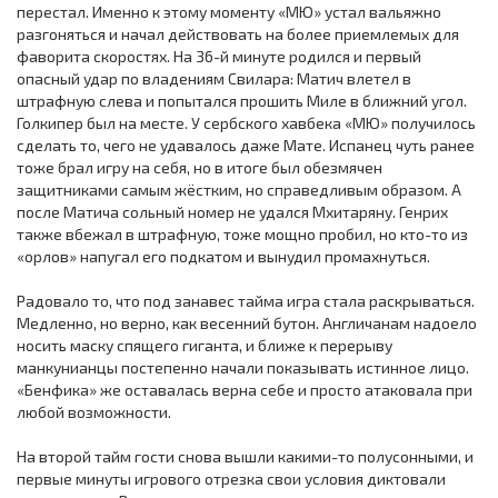
перестал. Именно к этому моменту «МЮ» устал вальяжно
разгоняться и начал действовать на более приемлемых для
фаворита скоростях. На 36-й минуте родился и первый
опасный удар по владениям Свилара: Матич влетел в
штрафную слева и попытался прошить Миле в ближний угол.
Голкипер был на месте. У сербского хавбека «МЮ» получилось
сделать то, чего не удавалось даже Мате. Испанец чуть ранее
тоже брал игру на себя, но в итоге был обезмячен
защитниками самым жёстким, но справедливым образом. А
после Матича сольный номер не удался Мхитаряну. Генрих
также вбежал в штрафную, тоже мощно пробил, но кто-то из
«орлов» напугал его подкатом и вынудил промахнуться.
Радовало то, что под занавес тайма игра стала раскрываться.
Медленно, но верно, как весенний бутон. Англичанам надоело
носить маску спящего гиганта, и ближе к перерыву
манкунианцы постепенно начали показывать истинное лицо.
«Бенфика» же оставалась верна себе и просто атаковала при
любой возможности.
На второй тайм гости снова вышли какими-то полусонными, и
первые минуты игрового отрезка свои условия диктовали