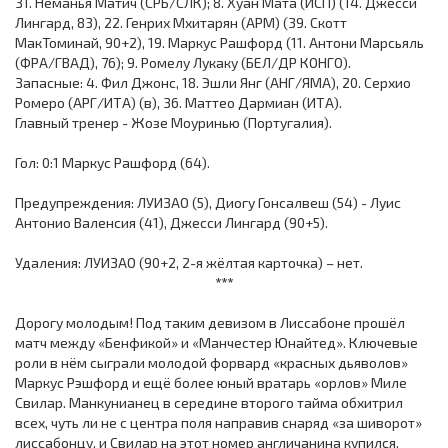
31. Неманья Матич (СРБ/СЛК); 8. Хуан Мата (ИСП) (14. Джесси
Лингард, 83), 22. Генрих Мхитарян (АРМ) (39. Скотт
МакТоминай, 90+2), 19. Маркус Рашфорд (11. Антони Марсьяль
(ФРА/ГВАД), 76); 9. Ромелу Лукаку (БЕЛ/ДР КОНГО).
Запасные: 4. Фил Джонс, 18. Эшли Янг (АНГ/ЯМА), 20. Серхио
Ромеро (АРГ/ИТА) (в), 36. Маттео Дармиан (ИТА).
Главный тренер - Жозе Моуринью (Португалия).
Гол: 0:1 Маркус Рашфорд (64).
Предупреждения: ЛУИЗАО (5), Диогу Гонсалвеш (54) - Луис
Антонио Валенсия (41), Джесси Лингард (90+5).
Удаления: ЛУИЗАО (90+2, 2-я жёлтая карточка) – нет.
***
Дорогу молодым! Под таким девизом в Лиссабоне прошёл
матч между «Бенфикой» и «Манчестер Юнайтед». Ключевые
роли в нём сыграли молодой форвард «красных дьяволов»
Маркус Рэшфорд и ещё более юный вратарь «орлов» Миле
Свилар. Манкунианец в середине второго тайма обхитрил
всех, чуть ли не с центра поля направив снаряд «за шиворот»
лиссабонцу, и Свилар на этот номер англичанина купился.