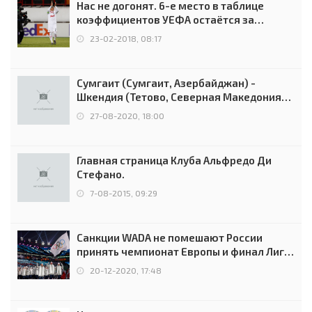
Нас не догонят. 6-е место в таблице
коэффициентов УЕФА остаётся за
Россией
23-02-2018, 08:17
Сумгаит (Сумгаит, Азербайджан) -
Шкендия (Тетово, Северная Македония) -
0:2 (0:0)
27-08-2020, 18:00
Главная страница Клуба Альфредо Ди
Стефано.
7-08-2015, 09:29
Санкции WADA не помешают России
принять чемпионат Европы и финал Лиги
чемпионов.
20-12-2020, 17:48