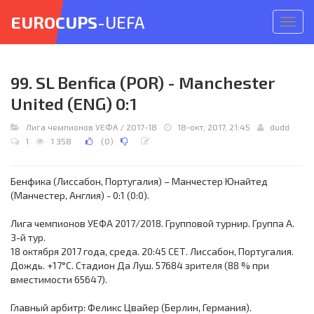
EUROCUPS
-UEFA
Откр
меню
99. SL Benfica (POR) - Manchester
United (ENG) 0:1
Лига чемпионов УЕФА
/
2017-18
18-окт, 2017, 21:45
dudd
1
1 358
(
0
)
Бенфика (Лиссабон, Португалия) – Манчестер Юнайтед
(Манчестер, Англия) - 0:1 (0:0).
Лига чемпионов УЕФА 2017/2018. Групповой турнир. Группа A.
3-й тур.
18 октября 2017 года, среда. 20:45 СЕТ. Лиссабон, Португалия.
Дождь. +17°C. Стадион Да Луш. 57684 зрителя (88 % при
вместимости 65647).
Главный арбитр: Феликс Цвайер (Берлин, Германия).