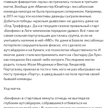
главным фаворитом «орлы» встречались только в третьем
матче. Вообще для «Манчестер Юнайтед» лиссабонская
команда никогда не была проходным соперником. Например,
в 2011-м году эти коллективы дважды сыграли вничью.
Добиться победы «красным дьяволам» не удалось даже на
«Олд Траффорд». Да и в текущем сезоне провальный старт
«Бенфики» в Лиге чемпионов порядком удивил. Всё-таки не
самая сильная португальцам досталась группа, если не
учитывать наличие в ней «МЮ». Но даже в Базеле лиссабонцы
потерпели сокрушительное фиаско, что сделало их
аутсайдером и на бумаге, и в психологии общественности. И
многие даже стали воспринимать матч на «Эштадиу Да Луж»
как поединок без какой-либо интриги. Последнюю могли
родить только Жозе Моуринью и Виктор Линделёф.
Португалец приехал в гости к тем, кого не раз обыгрывал на
посту тренера «Порту», а швед вышел на поле против своей
бывшей команды.
Ход матча.
«Бенфика» в стартовые минуты отнюдь не выглядела
глубоким аутсайдером, собравшимся отбиваться на
протяжении всей игры. Выдержав несколько неспешных атак