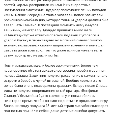
гостей, «орлы» расправили крылья. И их скоростные
наступления смотрелись куда перспективнее пеших походов
«МЮ». Ближе к середине тайма хозяева и вовсе разыграли
роскошную комбинацию, которую точным ударом должен был
завершать Сальвио. В последний момент к нему кинулся
защитник, и выстрел у Эдуардо пришёлся мимо цели.
«Юнайтед» тут же ответил опасной подачей с углового и
ударом Лукаку в перекладину, но могучий Ромелу слишком
активно пользовался своими широкими плечами и помешал
сыграть даже вратарю. Так что даже если бы мяч влетел в
сетку, арбитр его не засчитал бы.
Португальцы выглядели более заряженными. Более чем
красноречиво об этом свидетельствовала перебинтованная
голова Диаша. Защитник получил рассечение в самом начале
встречи в борьбе в чужой штрафной. Вообще «орлы» в этот
вечер были очень подвержены травмам. Вскоре после Диаша
едва не получил повреждение юный вратарь «Бенфики»
Свилар. У бельгийца будто свело ногу, и понадобилось
некоторое время, чтобы он смог подняться и продолжить игру.
Благо, к исходу получаса 18-летний страж лиссабонских ворот
полностью пришёл в себя и даже детские ошибки допускать