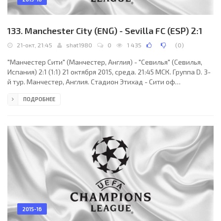
133. Manchester City (ENG) - Sevilla FC (ESP) 2:1
21-окт, 21:45
shat1980
0
1 435
(
0
)
"Манчестер Сити" (Манчестер, Англия) - "Севилья" (Севилья,
Испания) 2:1 (1:1) 21 октября 2015, среда. 21:45 МСК. Группа D. 3-
й тур. Манчестер, Англия. Стадион Этихад - Сити оф
Манчестер. 45595 зрителей (вместимость - 47726). Судьи: Бас
ПОДРОБНЕЕ
Нейхейс (Энсхеде, Нидерланды), Роб ван де Вен
(Нидерланды), Чарльз Схаап (Нидерланды). Резервный: Эрвин
Зейнстра (Нидерланды). "Манчестер Сити": Джо Харт, Бакари
Санья, Эльяким Мангала, Николас Отаменди, Пабло Сабалета
(Александар Коларов, 60), Фернандиньо, Яя
2015-16