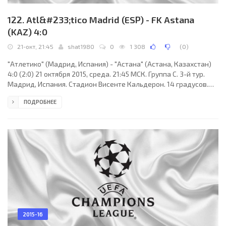
122. Atl&#233;tico Madrid (ESP) - FK Astana
(KAZ) 4:0
21-окт, 21:45
shat1980
0
1 308
(
0
)
"Атлетико" (Мадрид, Испания) - "Астана" (Астана, Казахстан)
4:0 (2:0) 21 октября 2015, среда. 21:45 МСК. Группа C. 3-й тур.
Мадрид, Испания. Стадион Висенте Кальдерон. 14 градусов.
33853 зрителя (вместимость - 54960). Судьи: Алексей
ПОДРОБНЕЕ
Кульбаков (Гомель, Беларусь), Виталий Малютин (Беларусь),
Олег Маслянко (Беларусь). Резервный: Дмитрий Жук
(Беларусь). "Атлетико": Ян Облак, Хуанфран, Гильерме Сикейра,
Диего Годин, Стефан Савич, Тьягу Мендеш (Оливер, 46), Габи
(к), Сауль, Янник Феррейра-Карраско,
2015-16