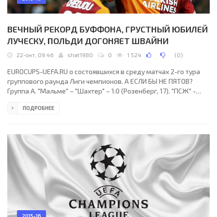
ВЕЧНЫЙ РЕКОРД БУФФОНА, ГРУСТНЫЙ ЮБИЛЕЙ
ЛУЧЕСКУ, ПОЛЬДИ ДОГОНЯЕТ ШВАЙНИ
22-окт, 09:46
shat1980
0
1 524
(
0
)
EUROCUPS-UEFA.RU о состоявшихся в среду матчах 2-го тура
группового раунда Лиги чемпионов. А ЕСЛИ БЫ НЕ ПЯТОВ?
Группа А. "Мальме" – "Шахтер" – 1:0 (Розенберг, 17). "ПСЖ" -
"Реал" – 0:0. Сотый матч Мирчи Луческу в Лиге чемпионов не
ПОДРОБНЕЕ
задался уже в дебюте. Конате проскочил по левому флангу,
оставив не у дел Срну, Ракицкий не сумел дотянуться до
прострельной передачи, а Розенберг забивал, словно на
тренировке. А если бы не реакция Пятова, совершившего
потрясающее спасение после атаки Бергета, все
2015-16