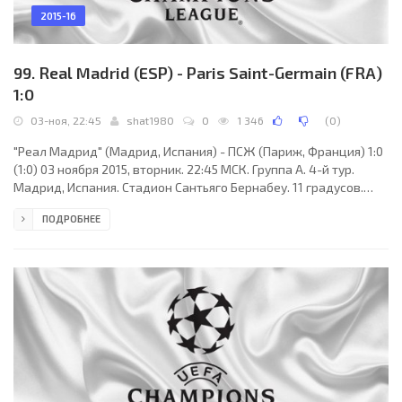
2015-16
99. Real Madrid (ESP) - Paris Saint-Germain (FRA)
1:0
03-ноя, 22:45
shat1980
0
1 346
(
0
)
"Реал Мадрид" (Мадрид, Испания) - ПСЖ (Париж, Франция) 1:0
(1:0) 03 ноября 2015, вторник. 22:45 МСК. Группа A. 4-й тур.
Мадрид, Испания. Стадион Сантьяго Бернабеу. 11 градусов.
78300 зрителей (вместимость - 85454). Судьи: Марк
ПОДРОБНЕЕ
Клаттенбург (Ньюкасл-апон-Тайн,Тайн-энд-Уир, Англия),
Саймон Бек (Англия), Джейк Коллин (Англия). Резервный: Джон
Брукс (Англия). "Реал Мадрид": Кейлор Навас, Данило,
Марсело (Хосе Игнасио Начо, 33), Рафаэль Варан, Серхио
Рамос (к), Карлос Касемиро, Тони Кроос, Лука