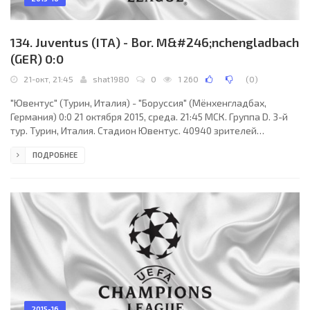
134. Juventus (ITA) - Bor. M&#246;nchengladbach
(GER) 0:0
21-окт, 21:45
shat1980
0
1 260
(
0
)
"Ювентус" (Турин, Италия) - "Боруссия" (Мёнхенгладбах,
Германия) 0:0 21 октября 2015, среда. 21:45 МСК. Группа D. 3-й
тур. Турин, Италия. Стадион Ювентус. 40940 зрителей
(вместимость - 41254). Судьи: Крейг Томсон (Пейсли,
ПОДРОБНЕЕ
Шотландия), Дэвид Макгичи (Шотландия), Стюарт Стивенсон
(Шотландия). Резервный: Грэм Стюарт (Шотландия).
"Ювентус": Джанлуиджи Буффон (к), Андреа Барцальи, Алекс
Сандро, Леонардо Бонуччи, Джорджо Кьеллини, Клаудио
Маркизио, Сами Хедира, Поль Погба, Хуан Куадрадо (Роберто
2015-16