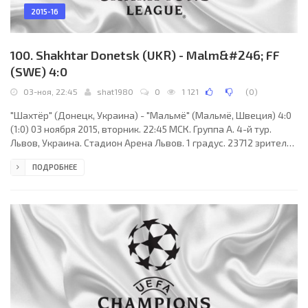
2015-16
100. Shakhtar Donetsk (UKR) - Malm&#246; FF
(SWE) 4:0
03-ноя, 22:45
shat1980
0
1 121
(
0
)
"Шахтёр" (Донецк, Украина) - "Мальмё" (Мальмё, Швеция) 4:0
(1:0) 03 ноября 2015, вторник. 22:45 МСК. Группа A. 4-й тур.
Львов, Украина. Стадион Арена Львов. 1 градус. 23712 зрителей
(вместимость - 34915). Судьи: Овидиу Хацеган (Арад,
ПОДРОБНЕЕ
Румыния), Октавиан Шовре (Румыния), Себастьян Георге
(Румыния). Резервный: Раду Гингуляк (Румыния). "Шахтёр":
Антон Каниболоцкий, Дарио Срна (к), Марсио де Азеведо,
Александр Кучер, Ярослав Ракицкий, Тарас Степаненко,
Марлос, Фред (Тайсон, 69), Алекс Тейшейра,