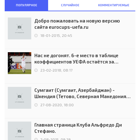
ПОПУЛЯРНОЕ
СЛУЧАЙНОЕ
КОММЕНТИРУЕМЫЕ
Добро пожаловать на новую версию
сайта eurocups-uefa.ru
18-01-2015, 20:45
Нас не догонят. 6-е место в таблице
коэффициентов УЕФА остаётся за
Россией
23-02-2018, 08:17
Сумгаит (Сумгаит, Азербайджан) -
Шкендия (Тетово, Северная Македония) -
0:2 (0:0)
27-08-2020, 18:00
Главная страница Клуба Альфредо Ди
Стефано.
7-08-2015, 09:29