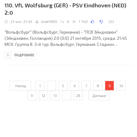
110. VfL Wolfsburg (GER) - PSV Eindhoven (NED)
2:0
21-окт, 21:45
shat1980
0
1 740
(
0
)
"Вольфсбург" (Вольфсбург, Германия) - "ПСВ Эйндховен"
(Эйндховен, Голландия) 2:0 (0:0) 21 октября 2015, среда. 21:45
МСК. Группа B. 3-й тур. Вольфсбург, Германия. Стадион
Фольксваген-Арена. 23375 зрителей (вместимость - 30000).
ПОДРОБНЕЕ
Судьи: Альберто Ундиано Мальенко (Памплона, Испания),
Роберто дель Паломар (Испания), Рауль Кабанеро (Испания).
Резервный: Мигель Мартинес (Испания). "Вольфсбург": Диего
Бенальо (к), Кристиан Трёш, Рикардо Родригес, Налдо, Данте
Бонфим, Жозуа Гилявоги (Максимилиан
Назад
1
...
5
6
7
8
9
10
11
12
13
...
26
Дальше