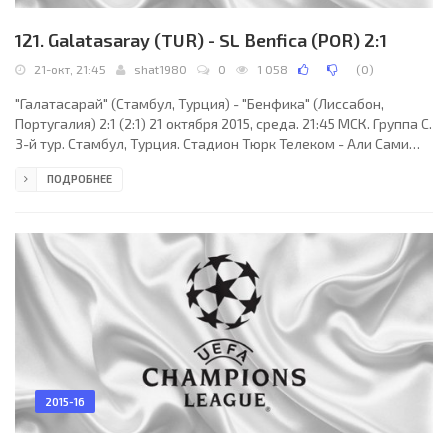
121. Galatasaray (TUR) - SL Benfica (POR) 2:1
21-окт, 21:45
shat1980
0
1 058
(
0
)
"Галатасарай" (Стамбул, Турция) - "Бенфика" (Лиссабон,
Португалия) 2:1 (2:1) 21 октября 2015, среда. 21:45 МСК. Группа C.
3-й тур. Стамбул, Турция. Стадион Тюрк Телеком - Али Сами
Йен. 33615 зрителей (вместимость - 52695). Судьи: Уильям
ПОДРОБНЕЕ
Коллам (Беллсхилл, Шотландия), Дамьен Макграт
(Шотландия), Фрэнсис Коннор (Шотландия). Резервный:
Аластер Матер (Шотландия). "Галатасарай": Фернандо
Муслера, Сабри Сарыоглу, Лионель Кароль, Орельен Шеджу,
Хакан Балта, Уэсли Снейдер, Ясин Озтекин (Олкан Адын,
2015-16