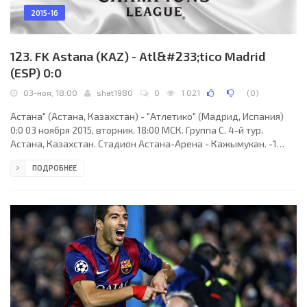
2015-16
123. FK Astana (KAZ) - Atl&#233;tico Madrid
(ESP) 0:0
03-ноя, 18:00
shat1980
0
1 021
(
0
)
Астана" (Астана, Казахстан) - "Атлетико" (Мадрид, Испания)
0:0 03 ноября 2015, вторник. 18:00 МСК. Группа C. 4-й тур.
Астана, Казахстан. Стадион Астана-Арена - Кажымукан. -1
градус. 29231 зритель (вместимость - 30000). Судьи: Энтони
ПОДРОБНЕЕ
Тейлор (Уитеншоу, Манчестер, Англия), Майкл Малларки
(Англия), Стивен Чайлд (Англия). Резервный: Гарри Леннард
(Англия). "Астана": Ненад Эрич, Бранко Илич, Евгений
Постников, Марин Аничич, Дмитрий Шомко, Рохер Каньяс,
Неманья Максимович, Серикжан Мужиков (Георгий