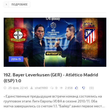
(1991), а в 1992 году вывел клуб в финал Кубка кубков, где тот
ПОДРОБНЕЕ
уступил со счетом 0:2 "Вердеру". • • Третьего августа "Арсенал"
и "Монако" провели в Лондоне товарищеский матч.
Минимальную победу благодаря голу впоследствии
перебравшегося в "Манчестер Юнайтед" Радамеля Фалькао
отпраздновали гости.
2014-15
192. Bayer Leverkusen (GER) - Atlético Madrid
(ESP) 1:0
25-фев, 22:45
shat1980
0
2 656
(
0
)
• Единственные предыдущие встречи команд состоялись на
групповом этапе Лиги Европы УЕФА в сезоне 2010/11. Оба
матча завершились со счетом 1:1. "Байер" занял первое место