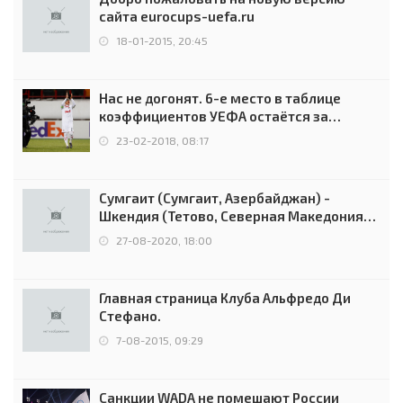
сайта eurocups-uefa.ru
18-01-2015, 20:45
Нас не догонят. 6-е место в таблице
коэффициентов УЕФА остаётся за
Россией
23-02-2018, 08:17
Сумгаит (Сумгаит, Азербайджан) -
Шкендия (Тетово, Северная Македония) -
0:2 (0:0)
27-08-2020, 18:00
Главная страница Клуба Альфредо Ди
Стефано.
7-08-2015, 09:29
Санкции WADA не помешают России