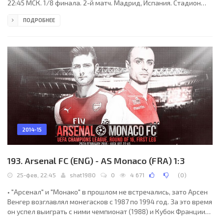
22:45 МСК. 1/8 финала. 2-й матч. Мадрид, Испания. Стадион
Сантьяго Бернабеу. 58393 зрителя (вместимость - 85454).
ПОДРОБНЕЕ
Судьи: Дамир Скомина (Копер, Словения), Юре Прапротник
(Словения), Роберт Вукан (Словения). Резервный: Андраж
Ковачич (Словения). "Реал": Икер Касильяс (к), Рафаэль Варан,
Пепе, Фабиу Коэнтрау (Марсело, 58), Альваро Арбелоа (Хосе
Игнасио Начо, 83), Сами Хедира (Лука Модрич, 58),
2014-15
193. Arsenal FC (ENG) - AS Monaco (FRA) 1:3
25-фев, 22:45
shat1980
0
4 671
(
0
)
• "Арсенал" и "Монако" в прошлом не встречались, зато Арсен
Венгер возглавлял монегасков с 1987 по 1994 год. За это время
он успел выиграть с ними чемпионат (1988) и Кубок Франции