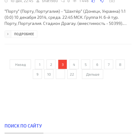
10-дек, 22:45
shat1980
0
1 446
(
0
)
"Порту" (Порту, Португалия) - "Шахтёр" (Донецк, Украина) 1:1
(0:0) 10 декабря 2014, среда. 22:45 МСК. Группа H. 6-й тур.
Порту, Португалия. Стадион Драгау. (вместимость - 50399).
Судьи: Рюдди Бюке (Амьен, Франция), Гийом Дебар (Франция),
ПОДРОБНЕЕ
Сириль Грингор (Франция). Резервный: Сириль Ломпр
(Франция). "Порту": Андрес Фернандес, Иван Маркано, Алекс
Сандро, Майкон (к), Рикарду Куарежма, Гоэбел Эвандро, Хуан
Кинтеро (Оливер, 69), Рубен Невеш (Бруно Мартинс Инди, 41),
Адриан Лопес (Келвин, 53), Венсан
Назад
1
2
3
4
5
6
7
8
9
10
...
22
Дальше
ПОИСК ПО САЙТУ