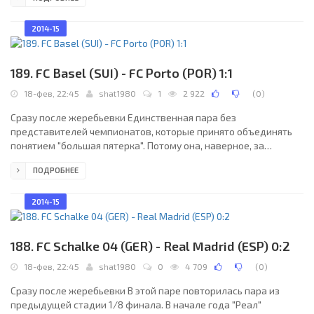
"Барселону" (0:2, 1:2). И вот теперь в этой паре тоже состоится
либо повторение пройденного с ленинско-газзаевской
констатацией "учиться, учиться и учиться", либо реванш.
2014-15
189. FC Basel (SUI) - FC Porto (POR) 1:1
18-фев, 22:45
shat1980
1
2 922
(
0
)
Сразу после жеребьевки Единственная пара без
представителей чемпионатов, которые принято объединять
понятием "большая пятерка". Потому она, наверное, за
пределами заинтересованных стран будет пребывать в тени.
ПОДРОБНЕЕ
В "Порту", как обычно, перед началом сезона происходило
множество трансферов "туда-сюда", но итог выступлений на
международной арене убедителен: две победы над "Лиллем"
2014-15
в отборочном раунде и 14 очков в группе без единого
поражения. Хотя в чемпионате Португалии "драконы" отстают
от
188. FC Schalke 04 (GER) - Real Madrid (ESP) 0:2
18-фев, 22:45
shat1980
0
4 709
(
0
)
Сразу после жеребьевки В этой паре повторилась пара из
предыдущей стадии 1/8 финала. В начале года "Реал"