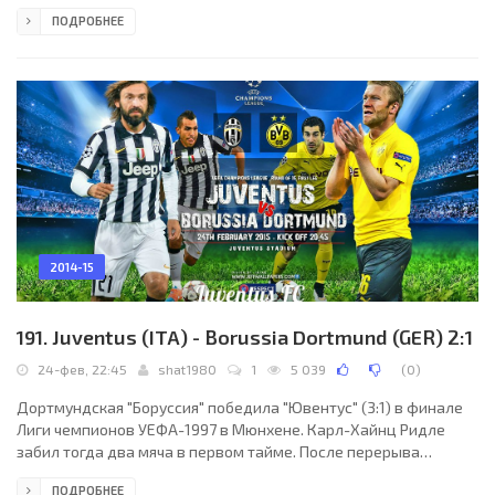
в группе В и прошел дальше. "Атлетико", будучи действующим
ПОДРОБНЕЕ
победителем турнира, финишировал третьим и вылетел.
Роковой для "матрасников" стала как раз ничья в Леверкузене
в шестом туре. • • В прошлом сезоне "Байер" обыграл на
групповом этапе "Реал Сосьедад" - 2:1 дома и 1:0 в гостях. В
сезоне 2011/12 леверкузенцы в ответном
2014-15
191. Juventus (ITA) - Borussia Dortmund (GER) 2:1
24-фев, 22:45
shat1980
1
5 039
(
0
)
Дортмундская "Боруссия" победила "Ювентус" (3:1) в финале
Лиги чемпионов УЕФА-1997 в Мюнхене. Карл-Хайнц Ридле
забил тогда два мяча в первом тайме. После перерыва
Алессандро Дель Пьеро сократил отставание до минимума, но
ПОДРОБНЕЕ