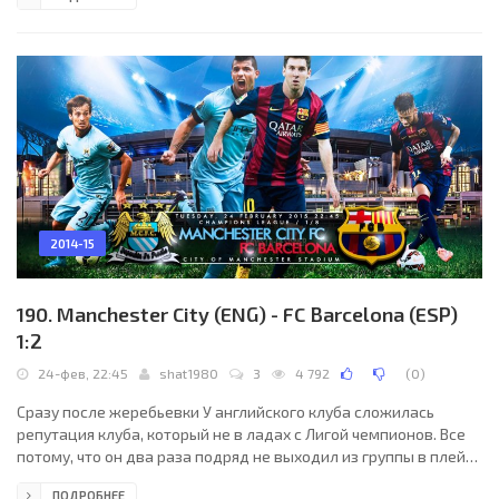
последнее слово осталось за немецкой командой. Уже через
несколько секунд после выхода на замену Ларс Рикен забил
третий гол в ворота итальянцев.
2014-15
190. Manchester City (ENG) - FC Barcelona (ESP)
1:2
24-фев, 22:45
shat1980
3
4 792
(
0
)
Сразу после жеребьевки У английского клуба сложилась
репутация клуба, который не в ладах с Лигой чемпионов. Все
потому, что он два раза подряд не выходил из группы в плей-
офф. В прошлом сезоне пробился в 1/8 финала - и нарвался на
ПОДРОБНЕЕ