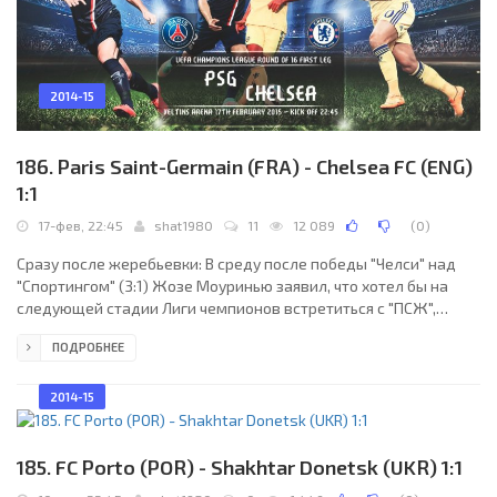
2014-15
186. Paris Saint-Germain (FRA) - Chelsea FC (ENG)
1:1
17-фев, 22:45
shat1980
11
12 089
(
0
)
Сразу после жеребьевки: В среду после победы "Челси" над
"Спортингом" (3:1) Жозе Моуринью заявил, что хотел бы на
следующей стадии Лиги чемпионов встретиться с "ПСЖ",
который синие победили в ходе прошлого розыгрыша в
ПОДРОБНЕЕ
четвертьфинале (1:3, 2:0). "Париж стал бы простым
путешествием и для команды, и для болельщиков", - заметил
португалец.
2014-15
185. FC Porto (POR) - Shakhtar Donetsk (UKR) 1:1