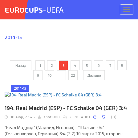
EUROCUPS
-UEFA
Откр
меню
2014-15
Назад
1
2
3
4
5
6
7
8
9
10
...
22
Дальше
2014-15
194. Real Madrid (ESP) - FC Schalke 04 (GER) 3:4
10-мар, 22:45
shat1980
2
4 101
(
0
)
"Реал Мадрид" (Мадрид, Испания) - "Шальке-04"
(Гельзенкирхен, Германия) 3:4 (2:2) 10 марта 2015, вторник.