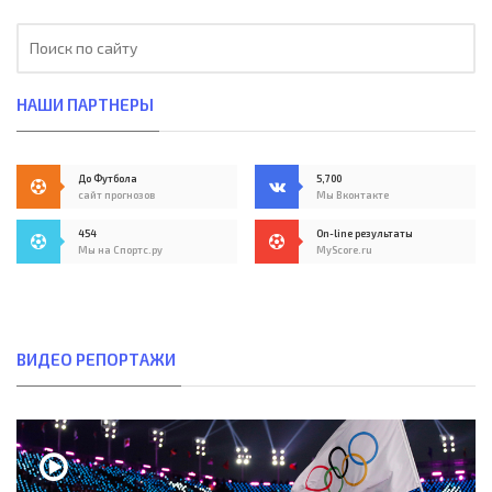
НАШИ ПАРТНЕРЫ
До Футбола
5,700
сайт прогнозов
Мы Вконтакте
454
On-line результаты
Мы на Спортс.ру
MyScore.ru
ВИДЕО РЕПОРТАЖИ