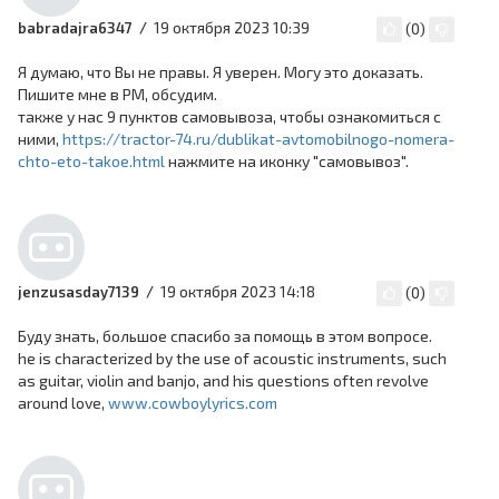
19 октября 2023 10:39
babradajra6347
(
0
)
Я думаю, что Вы не правы. Я уверен. Могу это доказать.
Пишите мне в PM, обсудим.
также у нас 9 пунктов самовывоза, чтобы ознакомиться с
ними,
https://tractor-74.ru/dublikat-avtomobilnogo-nomera-
chto-eto-takoe.html
нажмите на иконку "самовывоз".
19 октября 2023 14:18
jenzusasday7139
(
0
)
Буду знать, большое спасибо за помощь в этом вопросе.
he is characterized by the use of acoustic instruments, such
as guitar, violin and banjo, and his questions often revolve
around love,
www.cowboylyrics.com