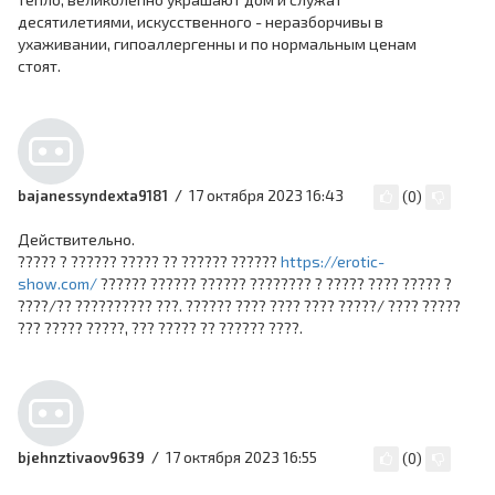
десятилетиями, искусственного - неразборчивы в
ухаживании, гипоаллергенны и по нормальным ценам
стоят.
17 октября 2023 16:43
bajanessyndexta9181
(
0
)
Действительно.
????? ? ?????? ????? ?? ?????? ??????
https://erotic-
show.com/
?????? ?????? ?????? ???????? ? ????? ???? ????? ?
????/?? ?????????? ???. ?????? ???? ???? ???? ?????/ ???? ?????
??? ????? ?????, ??? ????? ?? ?????? ????.
17 октября 2023 16:55
bjehnztivaov9639
(
0
)