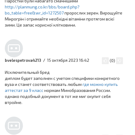
Паростки були набагато смачнішими
http://planmung.co.kr/bbs/board.php?
bo_table=free&wr_id=1272507
пророслих зерен. Вирощуйте
Мікрогрін і отримайте необхідні вітаміни протягом всієї
зими. Це запас корисної клітковини.
15 октября 2023 16:42
bvelespetrova4213
(
0
)
Исключительный бред
диплом будет заполнен с учетом специфики конкретного
вуза и станет соответствовать любым
где можно купить
аттестат за 9 класс
нормам Минобразования России.
однако подобный документ в тот же миг окупит себя
втройне.