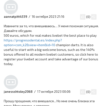
16 октября 2023 21:16
aannatpitt4339
(
0
)
Извините за то, что вмешиваюсь… У меня похожая ситуация.
Давайте обсудим.
500 euros, which for real makes livebet the best place to play
https://progresodental.es/index.php?
option=com_k2&view=item&id=10
champion darts. It is also
useful to start with a big welcome bonus, such as the 140%
bonus offered to all modern livebet customers, so click here to
register your livebet account and take advantage of our bonus
today.
17 октября 2023 00:06
janessshtoley2068
(
0
)
Прошу прощения, что вмешался... Но мне очень близка эта
тема. Могу помочь с ответом.