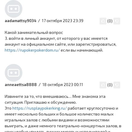
17 октября 2023 23:39
aadamattsy9034
(
0
)
Какой занимательный вопрос
3. войти в личный аккаунт, от которого у вас имеется
аккаунт на официальном сайте, или зарегистрироваться,
https://rupokerpokerdom.ru/
если вы начинающий.
18 октября 2023 00:11
anneaettsa8888
(
0
)
Извините за то, что вмешиваюсь… Мне знакома эта
ситуация. Приглашаю к обсуждению.
Это
https://rusplaypokerking.ru/
работает круглосуточно и
имеет несколько больших и большое количество малых
игральных залов с любыми видами и возможностями
выиграть, и даже немного театрально-концертных залов, в
коих удобно увидеть лучших мировых исполнителей и