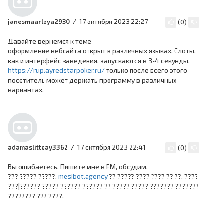
17 октября 2023 22:27
janesmaarleya2930
(
0
)
Давайте вернемся к теме
оформление вебсайта открыт в различных языках. Слоты,
как и интерфейс заведения, запускаются в 3-4 секунды,
https://ruplayredstarpoker.ru/
только после всего этого
посетитель может держать программу в различных
вариантах.
17 октября 2023 22:41
adamaslitteay3362
(
0
)
Вы ошибаетесь. Пишите мне в PM, обсудим.
??? ????? ?????,
mesibot.agency
?? ????? ???? ???? ?? ??. ????
???|?????? ????? ?????? ?????? ?? ????? ????? ??????? ???????
???????? ??? ????.