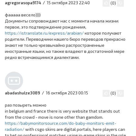
15 октября 2023 22:40
agregorasopa9174
(
0
)
фааааа весело))))
Документы сопровождают нас с момента начала жизни:
первое, это подтверждение рождениия,
https://istranslate.ru/express/arabian/
которое получают
родители. Переводчики нашего бюро переводов прекрасно
знают не только чрезвычайно распространенные
иностранные языки, но также владеют в достаточной мере
редко встречающимися диалектами.
16 октября 2023 00:15
abadashulze3089
(
0
)
раз позыреть можно
in belgium and france there is very website that stands out
from the crowd - move is none other than gamdom.
https://babymonitorsource.com/do-baby-monitors-emit-
radiation/
with csgo skins are digital portals, here players can
to bet on professional matches using in-game skins in the role