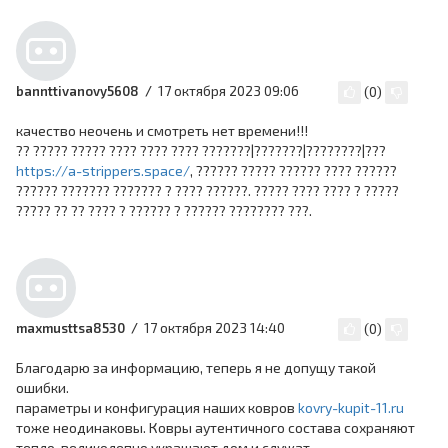
17 октября 2023 09:06
bannttivanovy5608
(
0
)
качество неочень и смотреть нет времени!!!
?? ????? ????? ???? ???? ???? ???????|???????|????????|???
https://a-strippers.space/
, ?????? ????? ?????? ???? ??????
?????? ??????? ??????? ? ???? ??????. ????? ???? ???? ? ?????
????? ?? ?? ???? ? ?????? ? ?????? ???????? ???.
17 октября 2023 14:40
maxmusttsa8530
(
0
)
Благодарю за информацию, теперь я не допущу такой
ошибки.
параметры и конфигурация наших ковров
kovry-kupit-11.ru
тоже неодинаковы. Ковры аутентичного состава сохраняют
тепло, великолепно украшают дом и служат