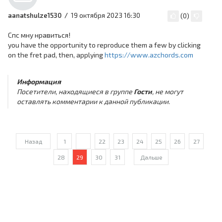
19 октября 2023 16:30
aanatshulze1530
(
0
)
Спс мну нравиться!
you have the opportunity to reproduce them a few by clicking
on the fret pad, then, applying
https://www.azchords.com
Информация
Посетители, находящиеся в группе
Гости
, не могут
оставлять комментарии к данной публикации.
Назад
1
...
22
23
24
25
26
27
28
29
30
31
Дальше