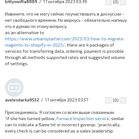
17 октября 2023 03:39
bittyswifta8889
(
0
)
Извините, что не могу сейчас поучаствовать в дискуссии -
нет свободного времени. Но вернусь - обязательно напишу
что я думаю по этому вопросу.
as an alternative to
https://www.urbansplatter.com/2023/03/how-to-migrate-
magento-to-shopify-in-2023/
, there are 4 packages of
services for transferring data, ordering. payment is possible
through all methods supported rates and suggested volume
of settings.
17 октября 2023 03:57
avelesdarka9532
(
0
)
Присоединяюсь. Я согласен со всем выше сказанным.
“if she has turned yellow,
Furnace Inspection service
, similar
can to indicate a flame hit or incorrect gorenje. “practically,
every check is can be considered as a sales leadership.