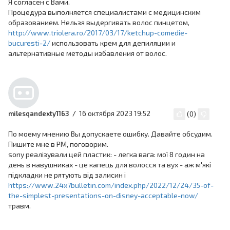
Я согласен с Вами.
Процедура выполняется специалистами с медицинским
образованием. Нельзя выдергивать волос пинцетом,
http://www.triolera.ro/2017/03/17/ketchup-comedie-
bucuresti-2/
использовать крем для депиляции и
альтернативные методы избавления от волос.
16 октября 2023 19:52
milesqandexty1163
(
0
)
По моему мнению Вы допускаете ошибку. Давайте обсудим.
Пишите мне в PM, поговорим.
sony реалізували цей пластик: - легка вага: мої 8 годин на
день в навушниках - це капець для волосся та вух - аж м'які
підкладки не рятують від залисин і
https://www.24x7bulletin.com/index.php/2022/12/24/35-of-
the-simplest-presentations-on-disney-acceptable-now/
травм.