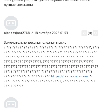
лучшие спектакли.
18 октября 2023 01:53
ajanessjnra2768
(
0
)
Замечательно, весьма полезная мысль
? ??? ??? ??? ?? ?? ???? ???? ???? ?? ????? ?????? ???????", ????
???? ?????? ???? ????? ???? ?"???????". ?? ???? ???? ???? ????
??? ?????/ ????? ?? ????? ??????? ?????? ?? ??? ?????, ?????
?????. ?? ?? ?????? ?????, ???? ?????? ?????? ??????, ??????
???????? ?????? ??????? ???? ????? ?????? ?????? ?? ?????? ??
????? ???? ????? ??????. ???? ????? ???. "?????? ????? ????
??????? ?????? ?? ?? ???? ????,
https://rkstrippers.com
, ??,
????, ????? ????/ ???? ??? ????? ?????, ?????? ??????? ?? ???
????? ??????