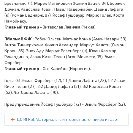
Брезнаник, 71), Марек Матейовски (Камил Вацек, 84), Боржек
Дочкал, Радослав Ковач, Павел Кадержабек, Давид Лафата
(к) (Роман Беднарж, 87), Йосеф Гушбауэр, Марио Голек, Коста
Намойнесу.
Главный тренер
- Витезслав Лавичка (Чехия).
"Мальмё ФФ":
Робин Ольсен, Матиас Конча (Амин Назари, 53),
Антон Тиннерхольм, Филип Хеландер, Маркус Халсти (Симон
Кроон, 85), Энох Аду, Маркус Розенберг (к), Юхан Хаммар,
Рикардиньо, Исаак Кизе-Телин (Агон Мехмети, 75), Эмиль
Форсберг.
Главный тренер
- Оге Харейде (Норвегия).
Голы: 0:1 Эмиль Форсберг (17), 1:1 Давид Лафата (22), 1:2 Исаак
Кизе-Телин (27), 2:2 Давид Лафата (51), 3:2 Радослав Ковач
(52), 4:2 Давид Лафата (70).
Предупреждения: Йосеф Гушбауэр (72) - Эмиль Форсберг (52).
ДО ИГРЫ. Материалы с интернет источников и газет