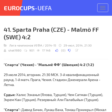
EUROCUPS
-UEFA
Откр
меню
41. Sparta Praha (CZE) - Malmö FF
(SWE) 4:2
Лига чемпионов УЕФА
/
2014-15
29-июл, 2014, 21:30
shat1980
901
17 146
(
0
)
"Спарта" (Чехия) - "Мальмё ФФ" (Швеция) 4:2 (1:2)
29 июля 2014, вторник. 21:30 МСК. 3-й квалификационный
раунд. 1-й матч. Прага, Чехия. Стадион Дженерали Арена -
Летна.
Судьи:
Халис Эзкахья (Ялова, Турция), Чем Сатман (Турция),
Экрем Кан (Турция). Резервный: Али Палабыйык (Турция).
"Спарта":
Давид Бичик, Лукаш Ваха, Томаш Пржикрыл (Михал