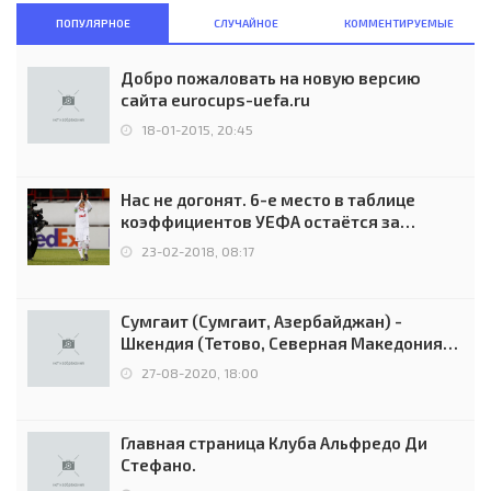
ПОПУЛЯРНОЕ
СЛУЧАЙНОЕ
КОММЕНТИРУЕМЫЕ
Добро пожаловать на новую версию
сайта eurocups-uefa.ru
18-01-2015, 20:45
Нас не догонят. 6-е место в таблице
коэффициентов УЕФА остаётся за
Россией
23-02-2018, 08:17
Сумгаит (Сумгаит, Азербайджан) -
Шкендия (Тетово, Северная Македония) -
0:2 (0:0)
27-08-2020, 18:00
Главная страница Клуба Альфредо Ди
Стефано.