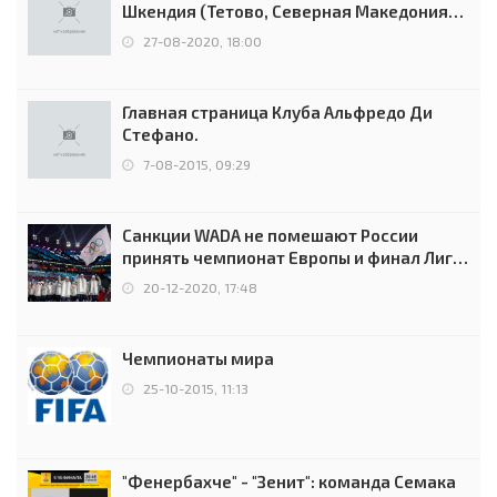
Шкендия (Тетово, Северная Македония) -
0:2 (0:0)
27-08-2020, 18:00
Главная страница Клуба Альфредо Ди
Стефано.
7-08-2015, 09:29
Санкции WADA не помешают России
принять чемпионат Европы и финал Лиги
чемпионов.
20-12-2020, 17:48
Чемпионаты мира
25-10-2015, 11:13
"Фенербахче" - "Зенит": команда Семака