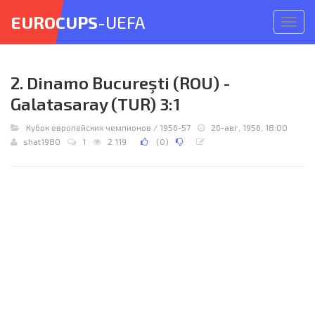
EUROCUPS
-UEFA
Откр
меню
2. Dinamo Bucureşti (ROU) -
Galatasaray (TUR) 3:1
Кубок европейских чемпионов
/
1956-57
26-авг, 1956, 18:00
shat1980
1
2 119
(
0
)