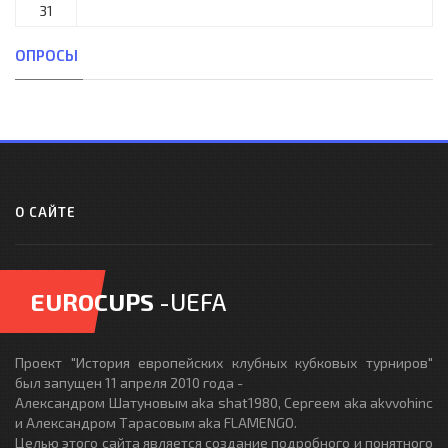
31
ОПРОСЫ
О САЙТЕ
EUROCUPS
-UEFA
Проект "История европейских клубных кубковых турниров"
был запущен 11 апреля 2010 года -
Александром Шатуновым aka shat1980, Сергеем aka akvvohinc
и Александром Тарасовым aka FLAMENGO.
Целью этого сайта является создание подробного и понятного