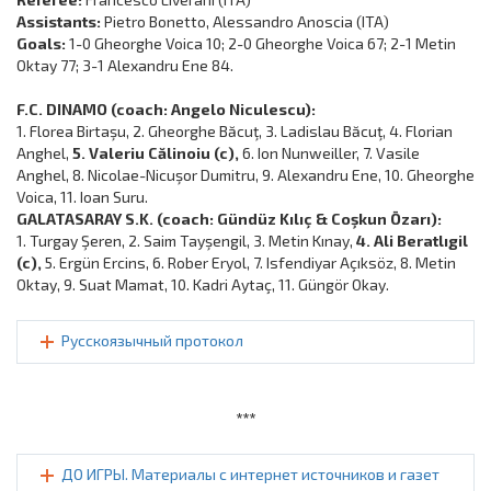
Assistants:
Pietro Bonetto, Alessandro Anoscia (ITA)
Goals:
1-0 Gheorghe Voica 10; 2-0 Gheorghe Voica 67; 2-1 Metin
Oktay 77; 3-1 Alexandru Ene 84.
F.C. DINAMO (coach: Angelo Niculescu):
1. Florea Birtaşu, 2. Gheorghe Băcuţ, 3. Ladislau Băcuţ, 4. Florian
Anghel,
5. Valeriu Călinoiu (c),
6. Ion Nunweiller, 7. Vasile
Anghel, 8. Nicolae-Nicuşor Dumitru, 9. Alexandru Ene, 10. Gheorghe
Voica, 11. Ioan Suru.
GALATASARAY S.K. (coach: Gündüz Kılıç & Coşkun Özarı):
1. Turgay Şeren, 2. Saim Tayşengil, 3. Metin Kınay,
4. Ali Beratlıgil
(c),
5. Ergün Ercins, 6. Rober Eryol, 7. Isfendiyar Açıksöz, 8. Metin
Oktay, 9. Suat Mamat, 10. Kadri Aytaç, 11. Güngör Okay.
Русскоязычный протокол
***
ДО ИГРЫ. Материалы с интернет источников и газет