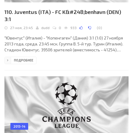
110. Juventus (ITA) - FC K&#248;benhavn (DEN)
3:1
27-ноя, 23:45
dudd
0
933
(
0
)
"Ювентус" (Италия) - "Копенгаген" (Дания) 3:1 (1:0) 27 ноября
2013 года, среда. 23:45 мск. Группа B. 5-й тур. Турин (Италия).
Стадион Ювентус. 39506 зрителей (вместимость - 41254).
Судьи: Йонас Эрикссон (Сигтуна, Швеция), Матиас Класениус
ПОДРОБНЕЕ
(Швеция), Даниэль Вернмарк (Швеция). Резервный: Мехмет
Кулум (Швеция). "Ювентус": Джанлуиджи Буффон (к),
Джорджио Кьеллини, Мартин Касерес, Поль Погба, Карлос
Тевес (Мирко Вучинич, 81), Фернандо Льоренте, Леонардо
Бонуччи, Симоне Падоин (Клаудио Маркизио, 69),
2013-14