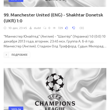
99. Manchester United (ENG) - Shakhtar Donetsk
(UKR) 1:0
10-дек, 23:45
dudd
0
729
(
0
)
"Манчестер Юнайтед" (Англия) - "Шахтёр" (Украина) 1:0 (0:0) 10
декабря 2013 года, вторник. 23:45 мск. Группа A. 6-й тур.
Манчестер (Англия). Стадион Олд Траффорд. Судьи: Милорад
Мажич (Врбас, Сербия), Милован Ристич (Сербия), Далибор
ПОДРОБНЕЕ
Джурджевич (Сербия). Резервный: Милан Минич (Сербия).
"Манчестер Юнайтед": Давид де Хеа, Рафаэл, Фил Джонс, Рио
Фердинанд, Джонни Эванс, Александер Бюттнер (Антонио
Валенсия, 88), Райан Гиггз (Робин ван Перси, 63), Эшли Янг (Том
Клеверли, 63), Аднан Янузай, Синдзи
2013-14