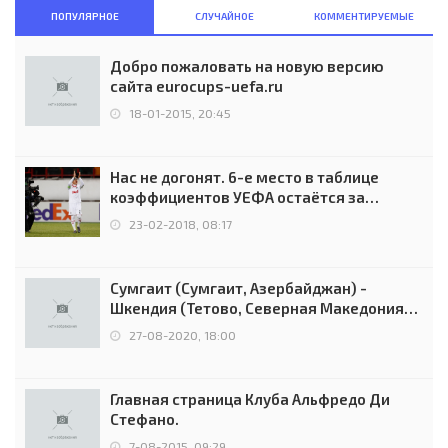
ПОПУЛЯРНОЕ
СЛУЧАЙНОЕ
КОММЕНТИРУЕМЫЕ
Добро пожаловать на новую версию
сайта eurocups-uefa.ru
18-01-2015, 20:45
Нас не догонят. 6-е место в таблице
коэффициентов УЕФА остаётся за
Россией
23-02-2018, 08:17
Сумгаит (Сумгаит, Азербайджан) -
Шкендия (Тетово, Северная Македония) -
0:2 (0:0)
27-08-2020, 18:00
Главная страница Клуба Альфредо Ди
Стефано.
7-08-2015, 09:29