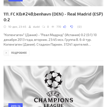
111. FC K&#248;benhavn (DEN) - Real Madrid (ESP)
0:2
10-дек, 23:45
dudd
0
770
(
0
)
"Копенгаген" (Дания) - "Реал Мадрид" (Испания) 0:2 (0:1) 10
декабря 2013 года, вторник. 23:45 мск. Группа B. 6-й тур.
Копенгаген (Дания). Стадион Паркен. 37241 зрителей
(вместимость - 42358). Судьи: Феликc Брых (Мюнхен,
ПОДРОБНЕЕ
Германия), Марк Борш (Германия), Штефан Лупп (Германия).
Резервный: Тобиас Христ (Германия). "Копенгаген": Юхан
Виланд, Ларс Якобсен (к), Пьер Бенгтссон, Олоф Меллберг,
Клаудемир, Томас Делани, Игор Ветокеле, Рагнар Сигурдссон,
Николай Йоргенсен (Кристиан Боланьос, 9; Кристоффер
2013-14