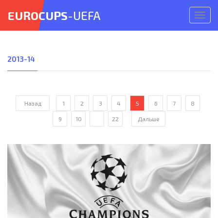
EUROCUPS
-UEFA
Откр
меню
2013-14
Назад
1
2
3
4
5
6
7
8
9
10
...
22
Дальше