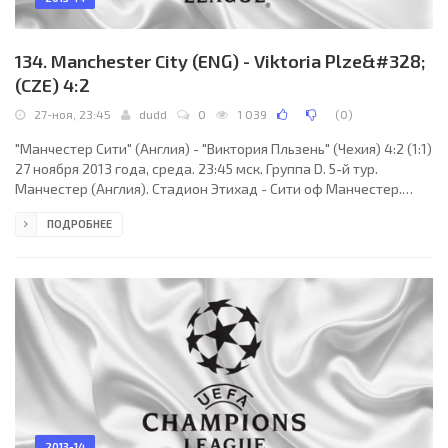
134. Manchester City (ENG) - Viktoria Plze&#328;
(CZE) 4:2
27-ноя, 23:45
dudd
0
1 039
(
0
)
"Манчестер Сити" (Англия) - "Виктория Пльзень" (Чехия) 4:2 (1:1)
27 ноября 2013 года, среда. 23:45 мск. Группа D. 5-й тур.
Манчестер (Англия). Стадион Этихад - Сити оф Манчестер.
37742 зрителей (вместимость - 47726). Судьи: Фырат Айдынус
ПОДРОБНЕЕ
(Стамбул, Турция), Серкан Ок (Турция), Алек Ташчиоглу
(Турция). Резервный: Чем Сатман (Турция). "Манчестер Сити":
Джо Харт, Майка Ричардс, Джолион Лескотт, Джеймс Милнер,
Самир Насри (Альваро Негредо, 75), Эдин Джеко, Александар
Коларов (к), Хави Гарсия, Серхио
2013-14