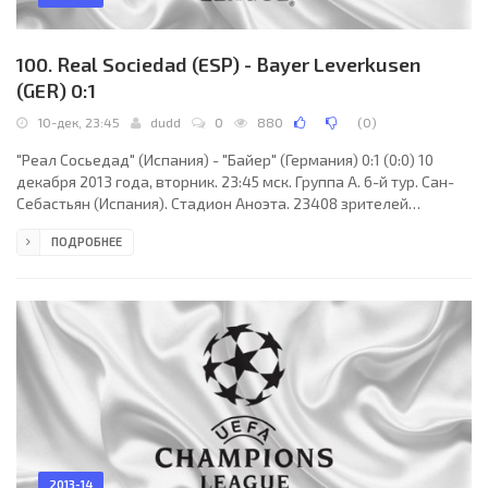
100. Real Sociedad (ESP) - Bayer Leverkusen
(GER) 0:1
10-дек, 23:45
dudd
0
880
(
0
)
"Реал Сосьедад" (Испания) - "Байер" (Германия) 0:1 (0:0) 10
декабря 2013 года, вторник. 23:45 мск. Группа A. 6-й тур. Сан-
Себастьян (Испания). Стадион Аноэта. 23408 зрителей
(вместимость - 32076). Судьи: Том-Харальд Хаген (Норвегия),
ПОДРОБНЕЕ
Даг-Роджер Неббен (Норвегия), Ян-Эрик Энган (Норвегия).
Резервный: Лейф-Эрик Опланд (Норвегия). "Реал Сосьедад":
Эньяут Субикарай, Карлос Мартинес, Микель Гонсалес (Хон
Гастаньяга, 66), Горка Элустондо (Хаби Прието, 62), Маркель
Бергара, Антуан Гризманн, Иманоль
2013-14