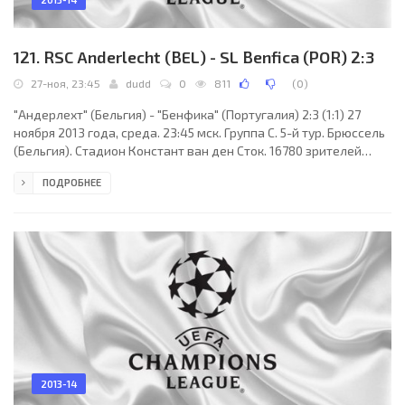
121. RSC Anderlecht (BEL) - SL Benfica (POR) 2:3
27-ноя, 23:45
dudd
0
811
(
0
)
"Андерлехт" (Бельгия) - "Бенфика" (Португалия) 2:3 (1:1) 27
ноября 2013 года, среда. 23:45 мск. Группа C. 5-й тур. Брюссель
(Бельгия). Стадион Констант ван ден Сток. 16780 зрителей
(вместимость - 28063). Судьи: Даниэле Орсато (Скио, Италия),
ПОДРОБНЕЕ
Мауро Тонолини (Италия), Алессандро Джаллатини (Италия).
Резервный: Риккардо Ди Фиоре (Италия). "Андерлехт": Силвио
Прото, Фабрис Н´Сакаля, Оливье Дешахт (Франк Ашампонг, 55),
Деннис Прат, Брам Нейтинк (Рональд Варгас, 73), Шейку Куяте,
Массимо Бруно,
2013-14