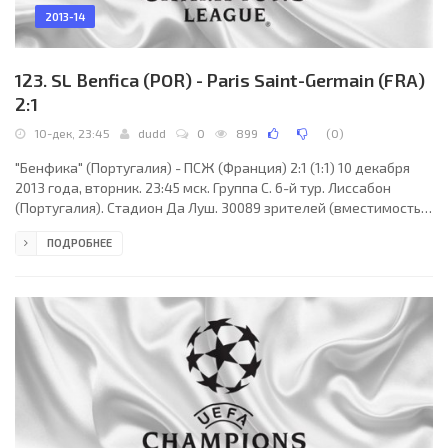
2013-14
123. SL Benfica (POR) - Paris Saint-Germain (FRA)
2:1
10-дек, 23:45
dudd
0
899
(
0
)
"Бенфика" (Португалия) - ПСЖ (Франция) 2:1 (1:1) 10 декабря
2013 года, вторник. 23:45 мск. Группа C. 6-й тур. Лиссабон
(Португалия). Стадион Да Луш. 30089 зрителей (вместимость -
65647). Судьи: Марк Клаттенбург (Ньюкасл-апон-Тайн,Тайн-
ПОДРОБНЕЕ
энд-Уир, Англия), Саймон Бек (Англия), Стивен Чайлд (Англия).
Резервный: Джейк Коллин (Англия). "Бенфика": Артур, Луизао
(к), Любомир Фейса, Лима, Макси Перейра, Николас Гайтан
(Миралем Сулеймани, 77), Неманья Матич, Эсекьель Гарай,
Силвиу, Энцо Перес (Андре