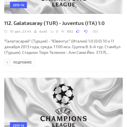
2013-14
112. Galatasaray (TUR) - Juventus (ITA) 1:0
10-дек, 23:45
dudd
0
882
(
0
)
"Галатасарай" (Турция) - "Ювентус" (Италия) 1:0 (0:0) 10 и 11
декабря 2013 года, среда. 17:00 мск. Группа B. 6-й тур. Стамбул
(Турция). Стадион Тюрк Телеком - Али Сами Йен. 37375
зрителей (вместимость - 52695). Судьи: Педру Проэнса
ПОДРОБНЕЕ
(Лиссабон, Португалия), Бертину Миранда (Португалия), Жозе
Тригу (Португалия). Резервный: Венансиу Томе (Португалия).
"Галатасарай": Фернандо Муслера, Фелипе Мело, Гекхан Зан,
Сельчук Инан (к), Уэсли Снейдер (Джейхун Гюлселам, 90+2),
Дидье Дрогба, Бурак Йылмаз,
2013-14