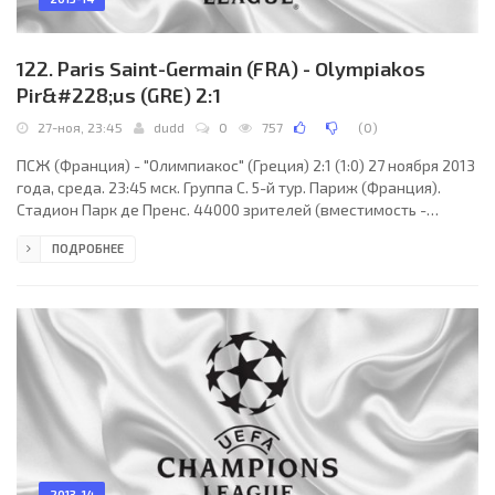
122. Paris Saint-Germain (FRA) - Olympiakos
Pir&#228;us (GRE) 2:1
27-ноя, 23:45
dudd
0
757
(
0
)
ПСЖ (Франция) - "Олимпиакос" (Греция) 2:1 (1:0) 27 ноября 2013
года, среда. 23:45 мск. Группа C. 5-й тур. Париж (Франция).
Стадион Парк де Пренс. 44000 зрителей (вместимость -
48713). Судьи: Крейг Томсон (Пейсли, Шотландия), Алан
ПОДРОБНЕЕ
Малвэнни (Шотландия), Дерек Роуз (Шотландия). Резервный:
Дэвид Макгики (Шотландия). ПСЖ: Сальваторе Сиригу, Тьяго
Силва (к), Тьяго Мотта, Эдинсон Кавани, Златан Ибрагимович
(Маркиньос, 79), Алекс, Блез Матюйди (Лукас, 86), Максвелл,
Эсекьель Лавецци (Адриен Рабьо, 50),
2013-14