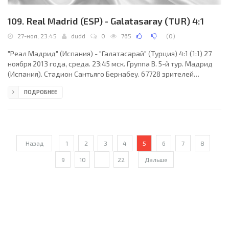
109. Real Madrid (ESP) - Galatasaray (TUR) 4:1
27-ноя, 23:45
dudd
0
765
(
0
)
"Реал Мадрид" (Испания) - "Галатасарай" (Турция) 4:1 (1:1) 27
ноября 2013 года, среда. 23:45 мск. Группа B. 5-й тур. Мадрид
(Испания). Стадион Сантьяго Бернабеу. 67728 зрителей
(вместимость - 85454). Судьи: Уильям Коллам (Беллсхилл,
ПОДРОБНЕЕ
Шотландия), Мартин Крайанс (Шотландия), Уильям Конкуэр
(Шотландия). Резервный: Грэм Чемберс (Шотландия). "Реал
Мадрид": Икер Касильяс (к), Пепе, Серхио Рамос, Гарет Бейл,
Марсело (Даниэль Карвахаль, 74), Каземиро (Хаби Алонсо, 58),
Альваро Арбелоа, Хесе (Начо, 28),
Назад
1
2
3
4
5
6
7
8
9
10
...
22
Дальше