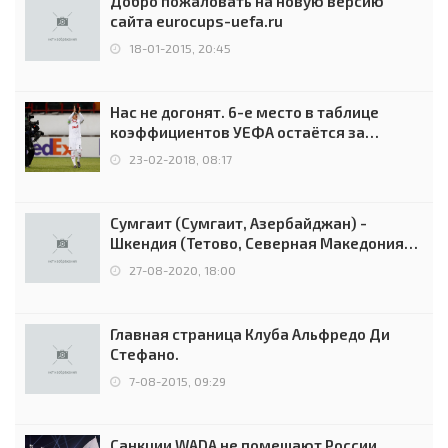
Добро пожаловать на новую версию
сайта eurocups-uefa.ru
18-01-2015, 20:45
Нас не догонят. 6-е место в таблице
коэффициентов УЕФА остаётся за
Россией
23-02-2018, 08:17
Сумгаит (Сумгаит, Азербайджан) -
Шкендия (Тетово, Северная Македония) -
0:2 (0:0)
27-08-2020, 18:00
Главная страница Клуба Альфредо Ди
Стефано.
7-08-2015, 09:29
Санкции WADA не помешают России