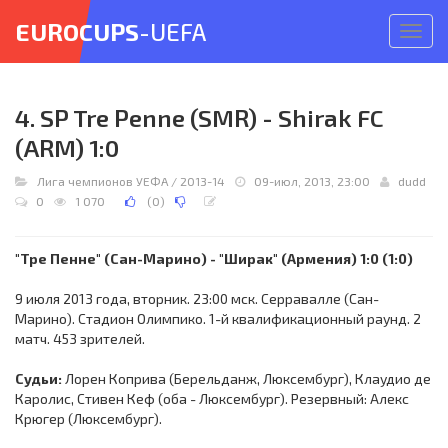
EUROCUPS
-UEFA
Откр
меню
4. SP Tre Penne (SMR) - Shirak FC
(ARM) 1:0
Лига чемпионов УЕФА
/
2013-14
09-июл, 2013, 23:00
dudd
0
1 070
(
0
)
"Тре Пенне" (Сан-Марино) - "Ширак" (Армения) 1:0 (1:0)
9 июля 2013 года, вторник. 23:00 мск. Серравалле (Сан-
Марино). Стадион Олимпико. 1-й квалификационный раунд. 2
матч. 453 зрителей.
Судьи:
Лорен Коприва (Берельданж, Люксембург), Клаудио де
Каролис, Стивен Кеф (оба - Люксембург). Резервный: Алекс
Крюгер (Люксембург).