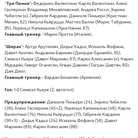
"Тре Пенне":
Федерико Валентини, Карло Валентини, Алекс
Гасперони, Владимир Михайловский, Андреа Росси, Энрико
Чибелли (к), Габриэле Кардини, Даниэле Пиньери (Кристиан
Менин, 62), Никола Кьяруцци, Маттео Валли (Морис Табурини,
85), Лоренцо Капиккьони (Лука Нанни, 87).
Главный тренер
- Марко Протти (Италия).
"Ширак":
Артур Арутюнян, Дидье Кадьо, Исмаэль Фофана,
Давит Акопян, Андраник Барикян (Джордж Одиамбо, 65),
Сэмюэл Кьере (Давит Марикян, 67), Карен Алексанян (к), Карен
Мурадян, Геворг Оганесян, Агван Давоян (Тигран Давтян, 60),
Дам Диоп.
Главный тренер
- Вардан Бичахчян (Армения).
Гол:
1:0 Сэмюэл Кьере (2, автогол).
Предупреждения:
Даниэле Пиньери (24), Энрико Чибелли
(39), Алекс Гасперони (45+2), Лоренцо Капиккьони (48), Карло
Валентини (74), Никола Кьяруцци (77), Габриэле Кардини
(90+3) - Дидье Кадьо (24), Исмаэль Фофана (58), Давит
Марикян (69), Карен Алексанян (88).