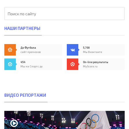
НАШИ ПАРТНЕРЫ
До Футбола
5,700
сайт прогнозов
Мы Вконтакте
454
On-line результаты
Мы на Спортс.ру
MyScore.ru
ВИДЕО РЕПОРТАЖИ