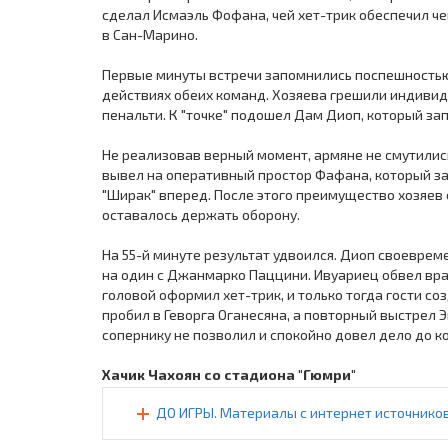
сделал Исмаэль Фофана, чей хет-трик обеспечил 
в Сан-Марино.
Первые минуты встречи запомнились поспешностью,
действиях обеих команд. Хозяева грешили индивид
пенальти. К "точке" подошел Дам Диоп, который за
Не реализовав верный момент, армяне не смутилис
вывел на оперативный простор Фафана, который за
"Ширак" вперед. После этого преимущество хозяев
оставалось держать оборону.
На 55-й минуте результат удвоился. Диоп своевре
на один с Джанмарко Паццини. Ивуариец обвел врат
головой оформил хет-трик, и только тогда гости с
пробил в Геворга Оганесяна, а повторный выстрел 
сопернику не позволил и спокойно довел дело до 
Хачик Чахоян со стадиона "Гюмри"
ДО ИГРЫ. Материалы с интернет источников