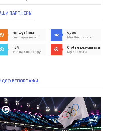
АШИ ПАРТНЕРЫ
До Футбола
5,700
сайт прогнозов
Мы Вконтакте
454
On-line результаты
Мы на Спортс.ру
MyScore.ru
ИДЕО РЕПОРТАЖИ