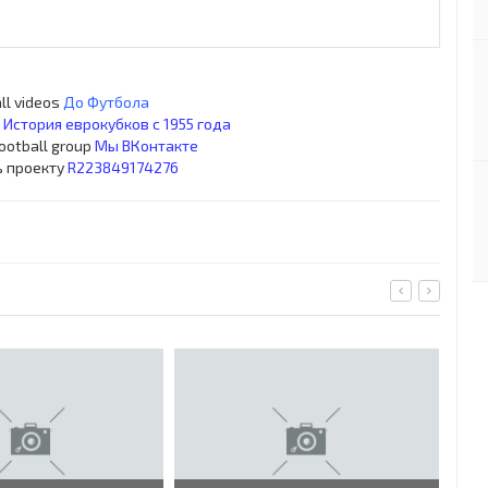
ll videos
До Футбола
s
История еврокубков с 1955 года
football group
Мы ВКонтакте
ь проекту
R223849174276