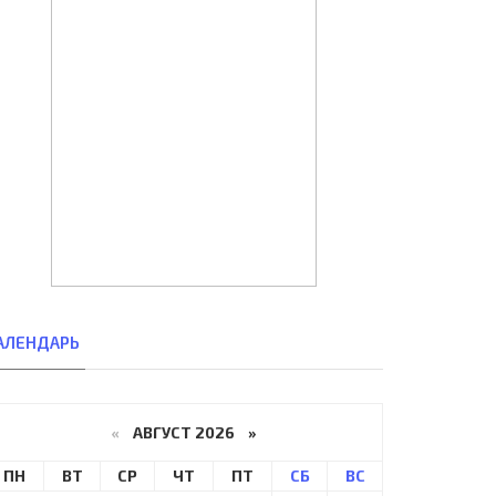
. FC Zestafoni (GEO) - Lisburn
155. Girondins Bordeaux (FRA) -
stillery (NIR) 6:0..
Spartak Moskva (RUS) 2:1..
09-июл, 17:00
28-сен, 22:45
АЛЕНДАРЬ
«
АВГУСТ 2026 »
ПН
ВТ
СР
ЧТ
ПТ
СБ
ВС