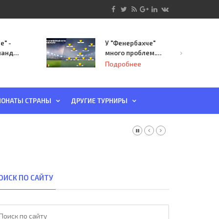
е" -
У "Фенербахче"
манда
много проблем.
инает
Но он опасен для
Подробнее
й-офф
"Зенита"
ы
ОНАТЫ СТРАНЫ
ДРУГИЕ ТУРНИРЫ
ОИСК ПО САЙТУ