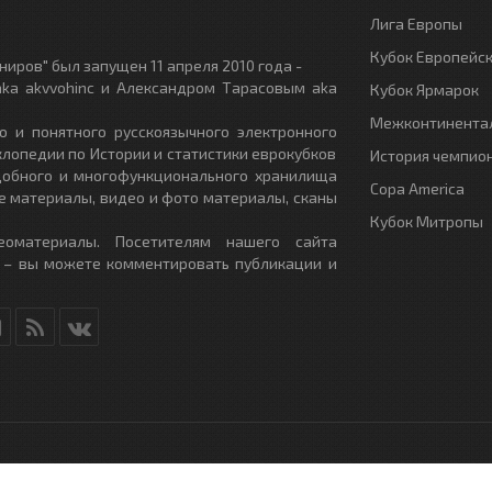
Лига Европы
Кубок Европейс
иров" был запущен 11 апреля 2010 года -
ka akvvohinc и Александром Тарасовым aka
Кубок Ярмарок
Межконтинентал
о и понятного русскоязычного электронного
клопедии по Истории и статистики еврокубков
История чемпио
удобного и многофункционального хранилища
Copa America
е материалы, видео и фото материалы, сканы
Кубок Митропы
еоматериалы. Посетителям нашего сайта
 – вы можете комментировать публикации и
RU
- All Rights Reserved.