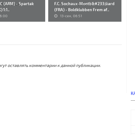
FC (ARM) - Spartak
F.C. Sochaux-Montb&#233;liard
26
 1:1..
(FRA) - Boldklubben Frem af..
Di
16:00
13-сен, 06:51
могут оставлять комментарии к данной публикации.
К