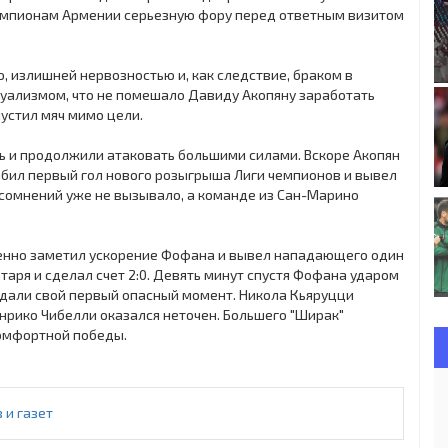
чемпионам Армении серьезную фору перед ответным визитом
 излишней нервозностью и, как следствие, браком в
уализмом, что не помешало Давиду Акопяну заработать
пустил мяч мимо цели.
ь и продолжили атаковать большими силами. Вскоре Акопян
бил первый гол нового розыгрыша Лиги чемпионов и вывел
 сомнений уже не вызывало, а команде из Сан-Марино
менно заметил ускорение Фофана и вывел нападающего один
аря и сделал счет 2:0. Девять минут спустя Фофана ударом
оздали свой первый опасный момент. Никола Кьяруцци
Энрико Чибелли оказался неточен. Большего "Ширак"
комфортной победы.
 и газет