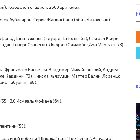
ия). Городской стадион. 2600 зрителей.
Н
бек Аубакиров, Серик Жаппасбаев (оба - Казахстан).
фана, Давит Акопян (Эдуард Паносян, 63), Сэмюэл Кьере
урадян, Геворг Оганесян, Джордж Одиамбо (Ара Мкртчян, 73),
, Франческо Баскетти, Владимир Михайловский, Андреа
эле Кардини, 79), Никола Кьяруцци, Маттео Валли, Лоренцо
рис Табурини, 88).
В
(55), 3:0 Исмаэль Фофана (64).
лентини (59).
красивой победы "Ширака" над "Тре Пенне". Результат