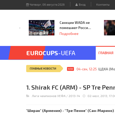
Четверг, 06 августа 2026
Вход
Контакты
Санкции WADA не
помешают России
принять
Подробнее
чемпионат
Европы и финал
Лиги чемпионов.
EUROCUPS
-UEFA
ГЛАВНАЯ
ГЛАВНЫЕ НОВОСТИ
04-сен, 12:25
ЦДКА (Мос
NEW
1. Shirak FC (ARM) - SP Tre Pen
Лига чемпионов УЕФА
/
2013-14
02-июл, 2013, 17:
"Ширак" (Армения) - "Тре Пенне" (Сан-Марино) 3