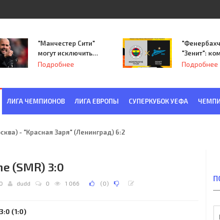
"Манчестер Сити"
"Фенербахч
могут исключить
"Зенит": ко
из Лиги
Семака нач
Подробнее
Подробнее
чемпионов.
путь в пле
Лиги Европ
ЛИГА ЧЕМПИОНОВ
ЛИГА ЕВРОПЫ
СУПЕРКУБОК УЕФА
ЧЕМПИ
ква) - "Красная Заря" (Ленинград) 6:2
ne (SMR) 3:0
П
00
dudd
0
1 066
(
0
)
:0 (1:0)