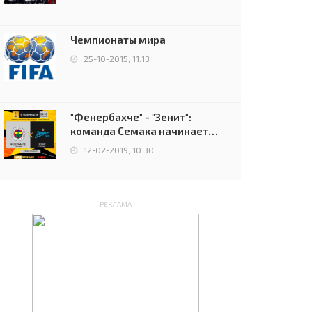
чемпионов.
Чемпионаты мира
25-10-2015, 11:13
"Фенербахче" - "Зенит":
команда Семака начинает
путь в плей-офф Лиги
12-02-2019, 10:30
Европы
РЕКЛАМА