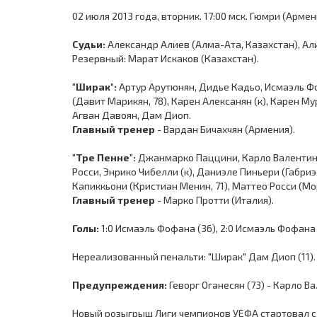
02 июля 2013 года, вторник. 17:00 мск. Гюмри (Армен
Судьи:
Александр Алиев (Алма-Ата, Казахстан), Али
Резервный: Марат Искаков (Казахстан).
"Ширак":
Артур Арутюнян, Дидье Кадьо, Исмаэль Фо
(Давит Марикян, 78), Карен Алексанян (к), Карен М
Агван Давоян, Дам Диоп.
Главный тренер
- Вардан Бичахчян (Армения).
"Тре Пенне":
Джанмарко Паццини, Карло Валентини
Росси, Энрико Чибелли (к), Даниэле Пиньери (Габри
Капиккьони (Кристиан Менин, 71), Маттео Росси (Мо
Главный тренер
- Марко Протти (Италия).
Голы:
1:0 Исмаэль Фофана (36), 2:0 Исмаэль Фофана 
Нереализованный пенальти: "Ширак" Дам Диоп (11).
Предупреждения:
Геворг Оганесян (73) - Карло Ва
Новый розыгрыш Лиги чемпионов УЕФА стартовал с 