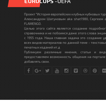
EUROCUPS
-UEFA
Проект "История европейских клубных кубковых турн
Александром Шатуновым aka shat1980, Сергеем a
FLAMENGO.
Целью этого сайта является создание подробног
справочника и не побоимся даже этого слова энци
с 1955 года. Наша главная задача это создание 
всех видов материалов по данной теме - текстовы
печатных изданий ит.д
Публикуем различные мнения, статьи и вид
предоставляем возможность общения на портале
добавлять свои.
© Copyright © 2010-2017. Разработано студией
DLE-THEME.