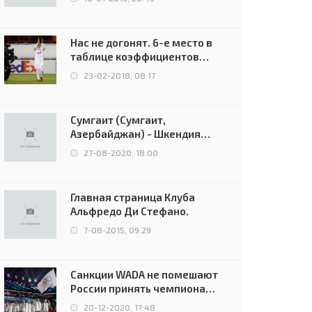
Нас не догонят. 6-е место в
таблице коэффициентов
УЕФА остаётся за Россией
23-02-2018, 08:17
Сумгаит (Сумгаит,
Азербайджан) - Шкендия
(Тетово, Северная
27-08-2020, 18:00
Македония) - 0:2 (0:0)
Главная страница Клуба
Альфредо Ди Стефано.
7-08-2015, 09:29
Санкции WADA не помешают
России принять чемпионат
Европы и финал Лиги
20-12-2020, 17:48