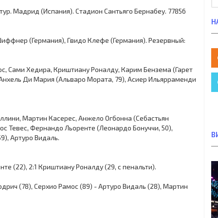
-й тур. Мадрид (Испания). Стадион Сантьяго Бернабеу. 77856
Н
Шиффнер (Германия), Гвидо Клефе (Германия). Резервный:
мос, Сами Хедира, Криштиану Роналду, Карим Бензема (Гарет
, Анхель Ди Мария (Альваро Мората, 79), Асиер Ильярраменди
ллини, Мартин Касерес, Анжело Огбонна (Себастьян
ос Тевес, Фернандо Льоренте (Леонардо Бонуччи, 50),
В
9), Артуро Видаль.
нте (22), 2:1 Криштиану Роналду (29, с пенальти).
рич (78), Серхио Рамос (89) - Артуро Видаль (28), Мартин