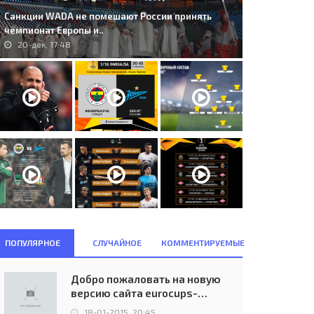
Санкции WADA не помешают России принять
чемпионат Европы и..
20-дек, 17:48
ПОПУЛЯРНОЕ
СЛУЧАЙНОЕ
КОММЕНТИРУЕМЫЕ
Добро пожаловать на новую
версию сайта eurocups-
uefa.ru
C. Twente’65 Enschede (NED) -
169. FC Porto (POR) - Maccabi
18-01-2015, 20:45