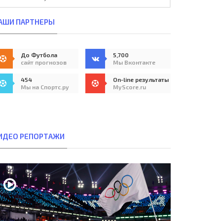
АШИ ПАРТНЕРЫ
До Футбола
5,700
сайт прогнозов
Мы Вконтакте
454
On-line результаты
Мы на Спортс.ру
MyScore.ru
ИДЕО РЕПОРТАЖИ