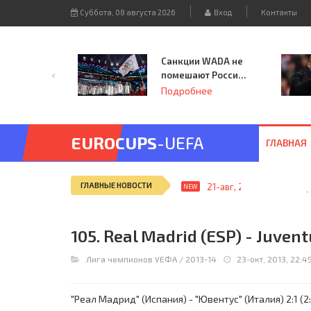
Суббота, 08 августа 2026
Вход
Контакты
Санкции WADA не
помешают России
принять
Подробнее
чемпионат
Европы и финал
Лиги чемпионов.
EUROCUPS
-UEFA
ГЛАВНАЯ
ГЛАВНЫЕ НОВОСТИ
21-авг, 20:09
Ключ к б
NEW
105. Real Madrid (ESP) - Juventu
Лига чемпионов УЕФА
/
2013-14
23-окт, 2013, 22:4
"Реал Мадрид" (Испания) - "Ювентус" (Италия) 2:1 (2: