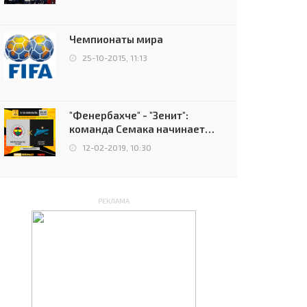
чемпионов.
Чемпионаты мира
25-10-2015, 11:13
"Фенербахче" - "Зенит":
команда Семака начинает
путь в плей-офф Лиги
12-02-2019, 10:30
Европы
РЕКЛАМА