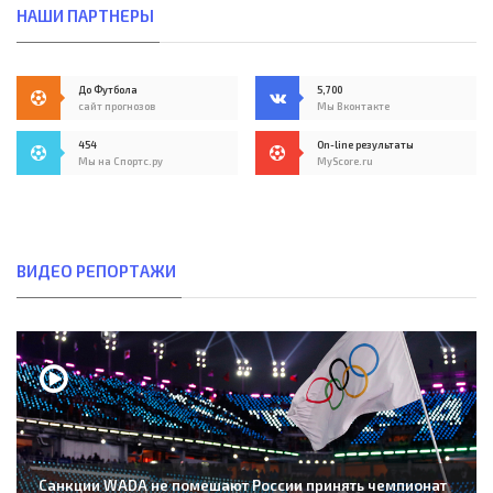
НАШИ ПАРТНЕРЫ
До Футбола
5,700
сайт прогнозов
Мы Вконтакте
454
On-line результаты
Мы на Спортс.ру
MyScore.ru
ВИДЕО РЕПОРТАЖИ
Санкции WADA не помешают России принять чемпионат