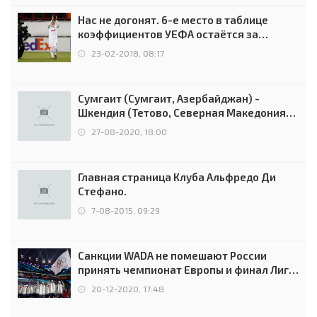
Нас не догонят. 6-е место в таблице
коэффициентов УЕФА остаётся за
Россией
23-02-2018, 08:17
Сумгаит (Сумгаит, Азербайджан) -
Шкендия (Тетово, Северная Македония) -
0:2 (0:0)
27-08-2020, 18:00
Главная страница Клуба Альфредо Ди
Стефано.
7-08-2015, 09:29
Санкции WADA не помешают России
принять чемпионат Европы и финал Лиги
чемпионов.
20-12-2020, 17:48