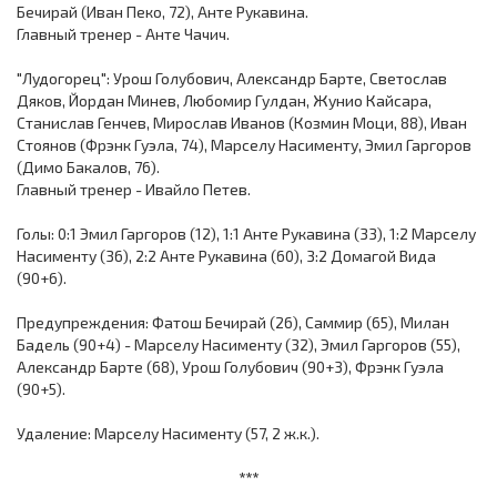
Бечирай (Иван Пеко, 72), Анте Рукавина.
Главный тренер - Анте Чачич.
"Лудогорец": Урош Голубович, Александр Барте, Светослав
Дяков, Йордан Минев, Любомир Гулдан, Жунио Кайсара,
Станислав Генчев, Мирослав Иванов (Козмин Моци, 88), Иван
Стоянов (Фрэнк Гуэла, 74), Марселу Насименту, Эмил Гаргоров
(Димо Бакалов, 76).
Главный тренер - Ивайло Петев.
Голы: 0:1 Эмил Гаргоров (12), 1:1 Анте Рукавина (33), 1:2 Марселу
Насименту (36), 2:2 Анте Рукавина (60), 3:2 Домагой Вида
(90+6).
Предупреждения: Фатош Бечирай (26), Саммир (65), Милан
Бадель (90+4) - Марселу Насименту (32), Эмил Гаргоров (55),
Александр Барте (68), Урош Голубович (90+3), Фрэнк Гуэла
(90+5).
Удаление: Марселу Насименту (57, 2 ж.к.).
***