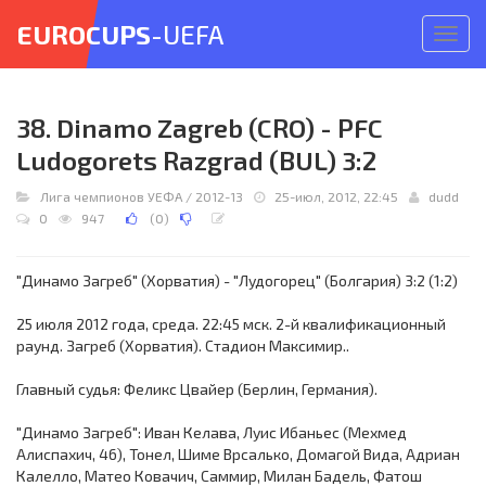
EUROCUPS
-UEFA
Откр
меню
38. Dinamo Zagreb (CRO) - PFC
Ludogorets Razgrad (BUL) 3:2
Лига чемпионов УЕФА
/
2012-13
25-июл, 2012, 22:45
dudd
0
947
(
0
)
"Динамо Загреб" (Хорватия) - "Лудогорец" (Болгария) 3:2 (1:2)
25 июля 2012 года, среда. 22:45 мск. 2-й квалификационный
раунд. Загреб (Хорватия). Стадион Максимир..
Главный судья: Феликс Цвайер (Берлин, Германия).
"Динамо Загреб": Иван Келава, Луис Ибаньес (Мехмед
Алиспахич, 46), Тонел, Шиме Врсалько, Домагой Вида, Адриан
Калелло, Матео Ковачич, Саммир, Милан Бадель, Фатош