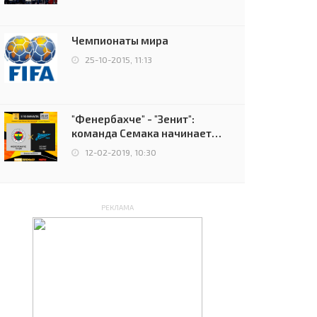
чемпионов.
Чемпионаты мира
25-10-2015, 11:13
"Фенербахче" - "Зенит":
команда Семака начинает
путь в плей-офф Лиги
12-02-2019, 10:30
Европы
РЕКЛАМА