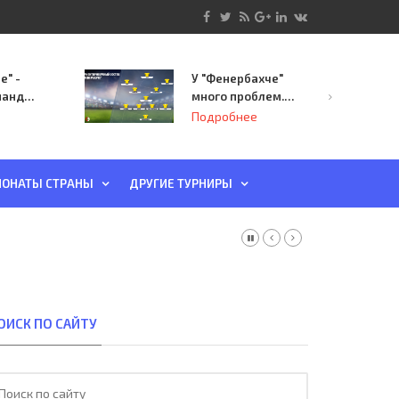
е" -
У "Фенербахче"
манда
много проблем.
инает
Но он опасен для
Подробнее
й-офф
"Зенита"
ы
ОНАТЫ СТРАНЫ
ДРУГИЕ ТУРНИРЫ
ОИСК ПО САЙТУ