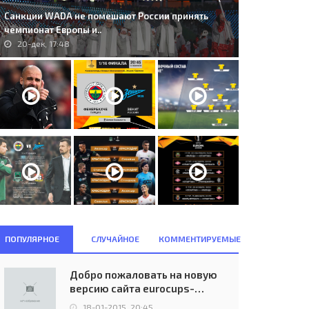
Санкции WADA не помешают России принять
чемпионат Европы и..
20-дек, 17:48
ПОПУЛЯРНОЕ
СЛУЧАЙНОЕ
КОММЕНТИРУЕМЫЕ
. FC Zestafoni (GEO) - Lisburn
155. Girondins Bordeaux (FRA) -
Добро пожаловать на новую
stillery (NIR) 6:0..
Spartak Moskva (RUS) 2:1..
версию сайта eurocups-
09-июл, 17:00
28-сен, 22:45
uefa.ru
18-01-2015, 20:45