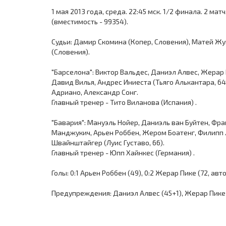
1 мая 2013 года, среда. 22:45 мск. 1/2 финала. 2 ма
(вместимость - 99354).
Судьи: Дамир Скомина (Копер, Словения), Матей Жун
(Словения).
"Барселона": Виктор Вальдес, Даниэл Алвес, Жерар П
Давид Вилья, Андрес Иниеста (Тьяго Алькантара, 64
Адриано, Александр Сонг.
Главный тренер - Тито Виланова (Испания) .
"Бавария": Мануэль Нойер, Даниэль ван Буйтен, Фр
Манджукич, Арьен Роббен, Жером Боатенг, Филипп Л
Швайнштайгер (Луис Густаво, 66).
Главный тренер - Юпп Хайнкес (Германия) .
Голы: 0:1 Арьен Роббен (49), 0:2 Жерар Пике (72, авт
Предупреждения: Даниэл Алвес (45+1), Жерар Пике (