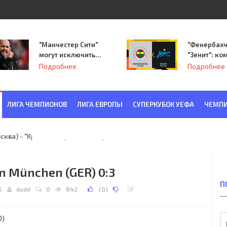
"Манчестер Сити"
"Фенербахч
могут исключить
"Зенит": ко
из Лиги
Семака нач
Подробнее
Подробнее
чемпионов.
путь в пле
Лиги Европ
ЛИГА ЧЕМПИОНОВ
ЛИГА ЕВРОПЫ
СУПЕРКУБОК УЕФА
ЧЕМПИ
ква) - "Красная Заря" (Ленинград) 6:2
rn München (GER) 0:3
П
5
dudd
0
842
(
0
)
0)