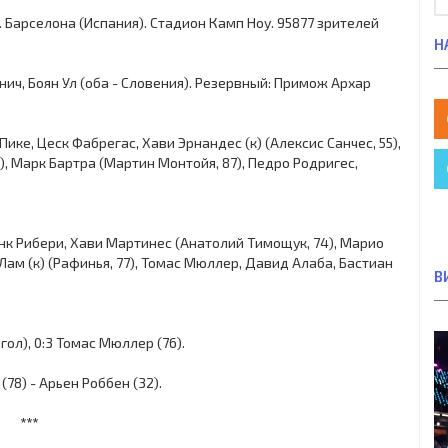
тч. Барселона (Испания). Стадион Камп Ноу. 95877 зрителей
Н
ич, Боян Ул (оба - Словения). Резервный: Примож Архар
ике, Цеск Фабрегас, Хави Эрнандес (к) (Алексис Санчес, 55),
), Марк Бартра (Мартин Монтойя, 87), Педро Родригес,
анк Рибери, Хави Мартинес (Анатолий Тимощук, 74), Марио
ам (к) (Рафинья, 77), Томас Мюллер, Давид Алаба, Бастиан
В
огол), 0:3 Томас Мюллер (76).
78) - Арьен Роббен (32).
***