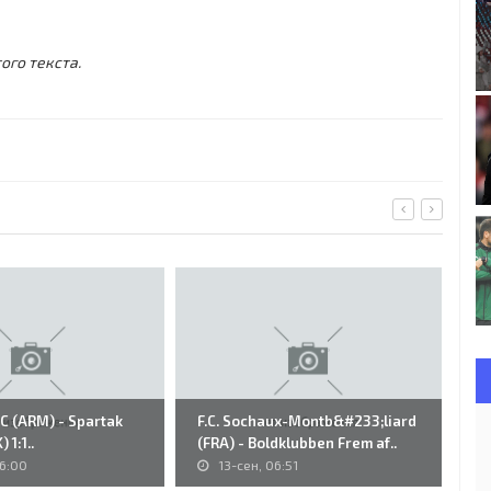
ого текста.
FC (ARM) - Spartak
F.C. Sochaux-Montb&#233;liard
26
 1:1..
(FRA) - Boldklubben Frem af..
Di
16:00
13-сен, 06:51