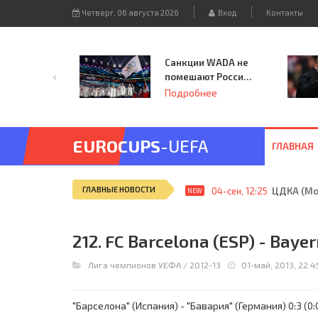
Четверг, 06 августа 2026
Вход
Контакты
Санкции WADA не
помешают России
принять
Подробнее
чемпионат
Европы и финал
Лиги чемпионов.
EUROCUPS
-UEFA
ГЛАВНАЯ
ГЛАВНЫЕ НОВОСТИ
04-сен, 12:25
ЦДКА (Мос
NEW
212. FC Barcelona (ESP) - Baye
Лига чемпионов УЕФА
/
2012-13
01-май, 2013, 22:4
"Барселона" (Испания) - "Бавария" (Германия) 0:3 (0: