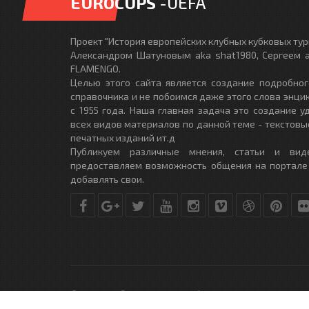
EUROCUPS
-UEFA
Проект "История европейских клубных кубковых турн
Александром Шатуновым aka shat1980, Сергеем a
FLAMENGO.
Целью этого сайта является создание подробног
справочника и не побоимся даже этого слова энци
с 1955 года. Наша главная задача это создание 
всех видов материалов по данной теме - текстовы
печатных изданий ит.д
Публикуем различные мнения, статьи и вид
предоставляем возможность общения на портале
добавлять свои.
© Copyright © 2010-2017. Разработано студией
DLE-THEME.