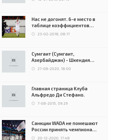
Нас не догонят. 6-е место в
таблице коэффициентов
УЕФА остаётся за Россией
23-02-2018, 08:17
Сумгаит (Сумгаит,
Азербайджан) - Шкендия
(Тетово, Северная
27-08-2020, 18:00
Македония) - 0:2 (0:0)
Главная страница Клуба
Альфредо Ди Стефано.
7-08-2015, 09:29
Санкции WADA не помешают
России принять чемпионат
Европы и финал Лиги
20-12-2020, 17:48