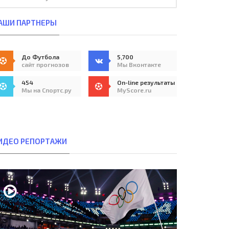
АШИ ПАРТНЕРЫ
До Футбола
5,700
сайт прогнозов
Мы Вконтакте
454
On-line результаты
Мы на Спортс.ру
MyScore.ru
ИДЕО РЕПОРТАЖИ