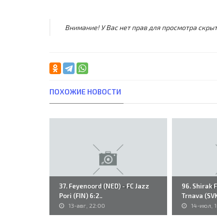
Внимание! У Вас нет прав для просмотра скрыт
ПОХОЖИЕ НОВОСТИ
37. Feyenoord (NED) - FC Jazz
96. Shirak 
Pori (FIN) 6:2..
Trnava (SVK)
13-авг, 22:00
14-июл, 