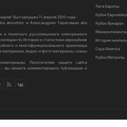
Лига Европы
Кубок Европейс
иров" был запущен 11 апреля 2010 года -
ka akvvohinc и Александром Тарасовым aka
Кубок Ярмарок
Межконтинентал
о и понятного русскоязычного электронного
клопедии по Истории и статистики еврокубков
История чемпио
удобного и многофункционального хранилища
Copa America
е материалы, видео и фото материалы, сканы
Кубок Митропы
еоматериалы. Посетителям нашего сайта
 – вы можете комментировать публикации и
RU
- All Rights Reserved.