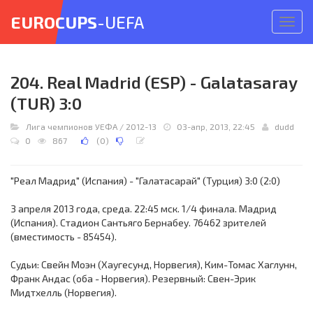
EUROCUPS
-UEFA
Откр
меню
204. Real Madrid (ESP) - Galatasaray
(TUR) 3:0
Лига чемпионов УЕФА
/
2012-13
03-апр, 2013, 22:45
dudd
0
867
(
0
)
"Реал Мадрид" (Испания) - "Галатасарай" (Турция) 3:0 (2:0)
3 апреля 2013 года, среда. 22:45 мск. 1/4 финала. Мадрид
(Испания). Стадион Сантьяго Бернабеу. 76462 зрителей
(вместимость - 85454).
Судьи: Свейн Моэн (Хаугесунд, Норвегия), Ким-Томас Хаглунн,
Франк Андас (оба - Норвегия). Резервный: Свен-Эрик
Мидтхелль (Норвегия).