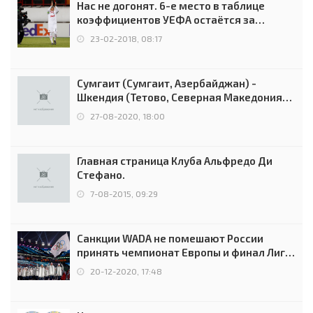
Нас не догонят. 6-е место в таблице
коэффициентов УЕФА остаётся за
Россией
23-02-2018, 08:17
Сумгаит (Сумгаит, Азербайджан) -
Шкендия (Тетово, Северная Македония) -
0:2 (0:0)
27-08-2020, 18:00
Главная страница Клуба Альфредо Ди
Стефано.
7-08-2015, 09:29
Санкции WADA не помешают России
принять чемпионат Европы и финал Лиги
чемпионов.
20-12-2020, 17:48