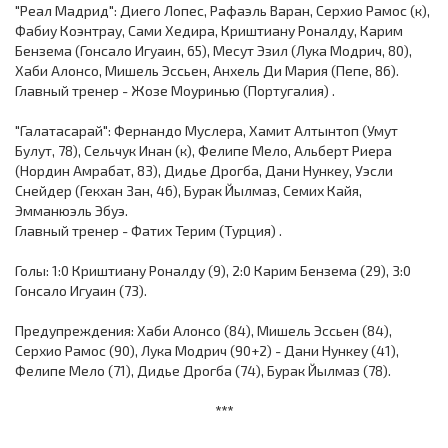
"Реал Мадрид": Диего Лопес, Рафаэль Варан, Серхио Рамос (к),
Фабиу Коэнтрау, Сами Хедира, Криштиану Роналду, Карим
Бензема (Гонсало Игуаин, 65), Месут Эзил (Лука Модрич, 80),
Хаби Алонсо, Мишель Эссьен, Анхель Ди Мария (Пепе, 86).
Главный тренер - Жозе Моуринью (Португалия) .
"Галатасарай": Фернандо Муслера, Хамит Алтынтоп (Умут
Булут, 78), Сельчук Инан (к), Фелипе Мело, Альберт Риера
(Нордин Амрабат, 83), Дидье Дрогба, Дани Нункеу, Уэсли
Снейдер (Гекхан Зан, 46), Бурак Йылмаз, Семих Кайя,
Эмманюэль Эбуэ.
Главный тренер - Фатих Терим (Турция) .
Голы: 1:0 Криштиану Роналду (9), 2:0 Карим Бензема (29), 3:0
Гонсало Игуаин (73).
Предупреждения: Хаби Алонсо (84), Мишель Эссьен (84),
Серхио Рамос (90), Лука Модрич (90+2) - Дани Нункеу (41),
Фелипе Мело (71), Дидье Дрогба (74), Бурак Йылмаз (78).
***