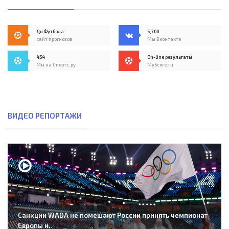
До Футбола
5,700
сайт прогнозов
Мы Вконтакте
454
On-line результаты
Мы на Спортс.ру
MyScore.ru
ВИДЕО РЕПОРТАЖИ
Санкции WADA не помешают России принять чемпионат
Европы и..