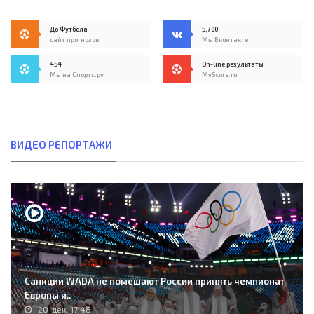
До Футбола
5,700
сайт прогнозов
Мы Вконтакте
454
On-line результаты
Мы на Спортс.ру
MyScore.ru
ВИДЕО РЕПОРТАЖИ
Санкции WADA не помешают России принять чемпионат
Европы и..
20-дек, 17:48