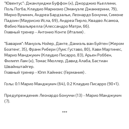
"Ювентус": Джанлуиджи Буффон (к), Джорджио Кьеллини,
Поль Погба, Клаудио Маркизио (Эмануэле Джаккерини, 79),
Мирко Вучинич, Андреа Бардзальи, Леонардо Бонуччи, Симоне
Падоин (Маурисио Исла, 69), Андреа Пирло, Квадво Асамоа,
Фабио Квальярелла (Алессандро Матри, 66).
Главный тренер - Антонио Конте (Италия) .
"Бавария": Мануэль Нойер, Данте, Даниэль ван Буйтен (Жером
Боатенг, 35), Франк Рибери (Луис Густаво, 80), Хави Мартинес,
Марио Манджукич (Клаудио Писарро, 83), Арьен Роббен,
Филипп Лам (к), Томас Мюллер, Давид Алаба, Бастиан
Швайнштайгер.
Главный тренер - Юпп Хайнкес (Германия) .
Голы: 0:1 Марио Манджукич (64), 0:2 Клаудио Писарро (90+1).
Предупреждения: Леонардо Бонуччи (13) - Марио Манджукич
(7).
***