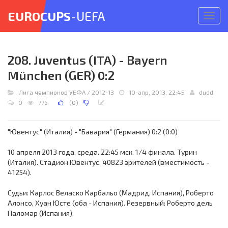
EUROCUPS
-UEFA
Откр
меню
208. Juventus (ITA) - Bayern
München (GER) 0:2
Лига чемпионов УЕФА
/
2012-13
10-апр, 2013, 22:45
dudd
0
776
(
0
)
"Ювентус" (Италия) - "Бавария" (Германия) 0:2 (0:0)
10 апреля 2013 года, среда. 22:45 мск. 1/4 финала. Турин
(Италия). Стадион Ювентус. 40823 зрителей (вместимость -
41254).
Судьи: Карлос Веласко Карбальо (Мадрид, Испания), Роберто
Алонсо, Хуан Юсте (оба - Испания). Резервный: Роберто дель
Паломар (Испания).