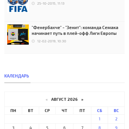
25-10-2015, 11:13
"Фенербахче" - "Зенит": команда Семака
начинает путь в плей-офф Лиги Европы
12-02-2019, 10:30
КАЛЕНДАРЬ
«
АВГУСТ 2026 »
ПН
ВТ
СР
ЧТ
ПТ
СБ
ВС
1
2
3
4
5
6
7
8
9