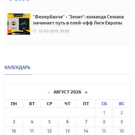
"Фенербахче" - "Зенит": команда Семака
начинает путь в плей-офф Лиги Европы
12-02-2019, 10:30
КАЛЕНДАРЬ
«
АВГУСТ 2026 »
ПН
ВТ
СР
ЧТ
ПТ
СБ
ВС
1
2
3
4
5
6
7
8
9
10
11
12
13
14
15
16