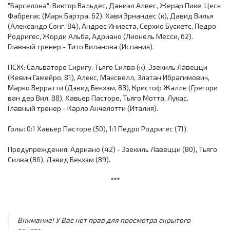
"Барселона": Виктор Вальдес, Даниэл Алвес, Жерар Пике, Цеск
Фабрегас (Марк Бартра, 62), Хави Эрнандес (к), Давид Вилья
(Александр Сонг, 84), Андрес Иниеста, Серхио Бускетс, Педро
Родригес, Жорди Альба, Адриано (Лионель Месси, 62).
Главный тренер - Тито Виланова (Испания).
ПСЖ: Сальваторе Сиригу, Тьяго Силва (к), Эзекиль Лавецци
(Кевин Гамейро, 81), Алекс, Максвелл, Златан Ибрагимович,
Марко Верратти (Дэвид Бекхэм, 83), Кристоф Жалле (Грегори
ван дер Вил, 88), Хавьер Пасторе, Тьяго Мотта, Лукас.
Главный тренер - Карло Анчелотти (Италия).
Голы: 0:1 Хавьер Пасторе (50), 1:1 Педро Родригес (71).
Предупреждения: Адриано (42) - Эзекиль Лавецци (80), Тьяго
Силва (86), Дэвид Бекхэм (89).
***
Внимание! У Вас нет прав для просмотра скрытого