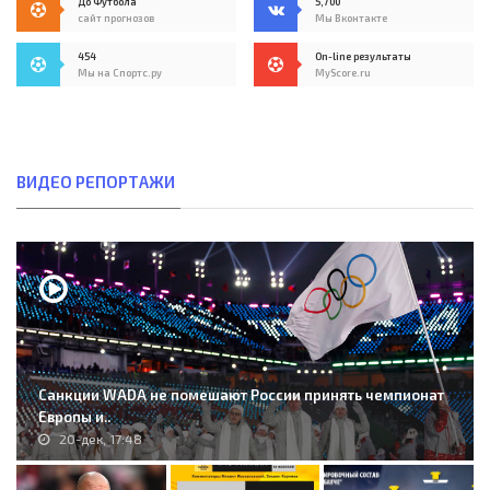
До Футбола
5,700
сайт прогнозов
Мы Вконтакте
454
On-line результаты
Мы на Спортс.ру
MyScore.ru
ВИДЕО РЕПОРТАЖИ
Санкции WADA не помешают России принять чемпионат
Европы и..
20-дек, 17:48