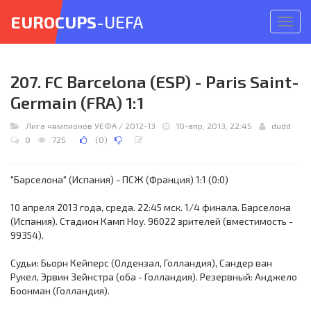
EUROCUPS
-UEFA
Откр
меню
207. FC Barcelona (ESP) - Paris Saint-
Germain (FRA) 1:1
Лига чемпионов УЕФА
/
2012-13
10-апр, 2013, 22:45
dudd
0
725
(
0
)
"Барселона" (Испания) - ПСЖ (Франция) 1:1 (0:0)
10 апреля 2013 года, среда. 22:45 мск. 1/4 финала. Барселона
(Испания). Стадион Камп Ноу. 96022 зрителей (вместимость -
99354).
Судьи: Бьорн Кейперс (Олдензал, Голландия), Сандер ван
Рукел, Эрвин Зейнстра (оба - Голландия). Резервный: Анджело
Боонман (Голландия).