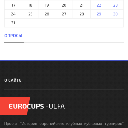
17
18
19
20
21
22
23
24
25
26
27
28
29
30
31
ОПРОСЫ
О САЙТЕ
EUROCUPS
-UEFA
Проект "История европейских клубных кубковых турниров"