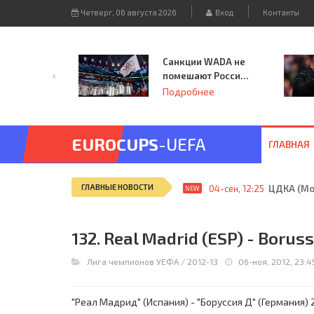
Четверг, 06 августа 2026
Вход
Контакты
Санкции WADA не
помешают России
принять
Подробнее
чемпионат
Европы и финал
Лиги чемпионов.
EUROCUPS
-UEFA
ГЛАВНАЯ
ГЛАВНЫЕ НОВОСТИ
04-сен, 12:25
ЦДКА (Мос
NEW
132. Real Madrid (ESP) - Borus
Лига чемпионов УЕФА
/
2012-13
06-ноя, 2012, 23:4
"Реал Мадрид" (Испания) - "Боруссия Д" (Германия) 2: