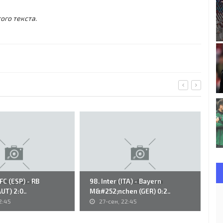
ого текста.
 FC (ESP) - RB
98. Inter (ITA) - Bayern
36
UT) 2:0..
M&#252;nchen (GER) 0:2..
- 
2:45
27-сен, 22:45