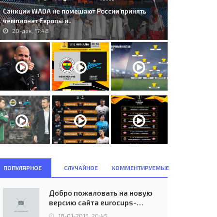
Санкции WADA не помешают России принять
чемпионат Европы и..
20-дек, 17:48
ПОПУЛЯРНОЕ
СЛУЧАЙНОЕ
КОММЕНТИРУЕМЫЕ
. Bayern M&#252;nchen (GER)
B.S.G. Chemie Leipzig (DDR) -
Spartak Moskva (RUS) 2:2..
C.W.K.S. Legia Warszawa (POL)..
Добро пожаловать на новую
02-ноя, 22:30
28-сен, 13:26
версию сайта eurocups-
uefa.ru
18-01-2015, 20:45