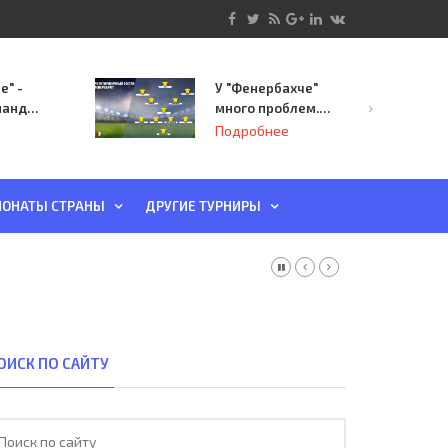
е" -
У "Фенербахче"
манда
много проблем.
инает
Но он опасен для
Подробнее
й-офф
"Зенита"
ы
ОНАТЫ СТРАНЫ
ДРУГИЕ ТУРНИРЫ
ОИСК ПО САЙТУ