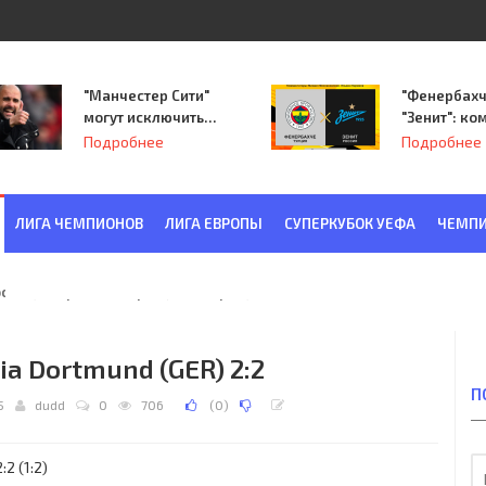
"Манчестер Сити"
"Фенербахч
могут исключить
"Зенит": ко
из Лиги
Семака нач
Подробнее
Подробнее
чемпионов.
путь в пле
Лиги Европ
ЛИГА ЧЕМПИОНОВ
ЛИГА ЕВРОПЫ
СУПЕРКУБОК УЕФА
ЧЕМПИ
ква) - "Красная Заря" (Ленинград) 6:2
sia Dortmund (GER) 2:2
П
5
dudd
0
706
(
0
)
2 (1:2)