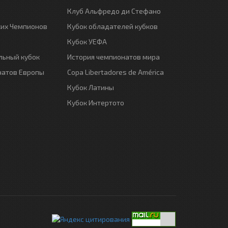
Клуб Альфредо ди Стефано
ких Чемпионов
Кубок обладателей кубков
Кубок УЕФА
ьный кубок
История чемпионатов мира
натов Европы
Copa Libertadores de América
Кубок Латины
Кубок Интертото