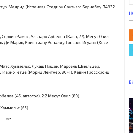
-й тур. Мадрид (Испания). Стадион Сантьяго Бернабеу. 74932
Н
 Серхио Рамос, Альваро Арбелоа (Кака, 77), Месут Озил,
ль Ди Мария, Криштиану Роналду, Гонсало Игуаин (Хосе
, Матс Хуммельс, Лукаш Пищек, Марсель Шмельцер,
, Марио Гётце (Мориц Лейтнер, 90+1), Кевин Гросскройц,
В
Арбелоа (45, автогол), 2:2 Месут Озил (89).
 Хуммельс (65).
***