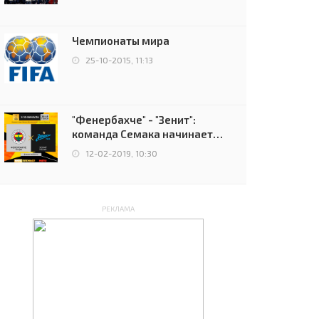
чемпионов.
Чемпионаты мира
25-10-2015, 11:13
"Фенербахче" - "Зенит":
команда Семака начинает
путь в плей-офф Лиги
12-02-2019, 10:30
Европы
РЕКЛАМА