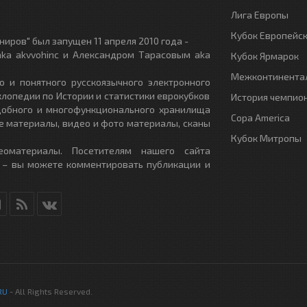
Лига Европы
Кубок Европейс
иров" был запущен 11 апреля 2010 года -
ka akvvohinc и Александром Тарасовым aka
Кубок Ярмарок
Межконтинентал
о и понятного русскоязычного электронного
клопедии по Истории и статистики еврокубков
История чемпио
удобного и многофункционального хранилища
Copa America
е материалы, видео и фото материалы, сканы
Кубок Митропы
еоматериалы. Посетителям нашего сайта
 – вы можете комментировать публикации и
RU
- All Rights Reserved.