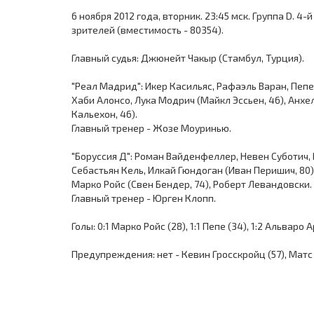
6 ноября 2012 года, вторник. 23:45 мск. Группа D. 4
зрителей (вместимость - 80354).
Главный судья: Джюнейт Чакыр (Стамбул, Турция).
"Реал Мадрид": Икер Касильяс, Рафаэль Варан, Пепе,
Хаби Алонсо, Лука Модрич (Майкл Эссьен, 46), Анхе
Кальехон, 46).
Главный тренер - Жозе Моуринью.
"Боруссия Д": Роман Вайденфеллер, Невен Суботич
Себастьян Кель, Илкай Гюндоган (Иван Перишич, 80)
Марко Ройс (Свен Бендер, 74), Роберт Левандовски.
Главный тренер - Юрген Клопп.
Голы: 0:1 Марко Ройс (28), 1:1 Пепе (34), 1:2 Альваро 
Предупреждения: нет - Кевин Гросскройц (57), Матс