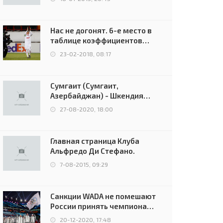
Нас не догонят. 6-е место в
таблице коэффициентов
УЕФА остаётся за Россией
23-02-2018, 08:17
Сумгаит (Сумгаит,
Азербайджан) - Шкендия
(Тетово, Северная
27-08-2020, 18:00
Македония) - 0:2 (0:0)
Главная страница Клуба
Альфредо Ди Стефано.
7-08-2015, 09:29
Санкции WADA не помешают
России принять чемпионат
Европы и финал Лиги
20-12-2020, 17:48