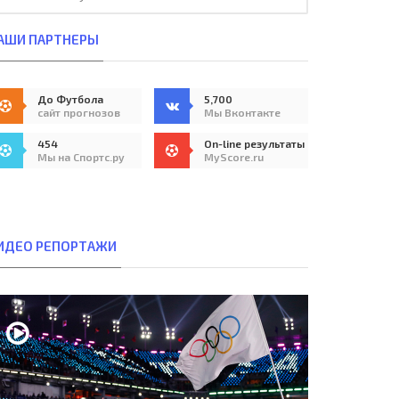
АШИ ПАРТНЕРЫ
До Футбола
5,700
сайт прогнозов
Мы Вконтакте
454
On-line результаты
Мы на Спортс.ру
MyScore.ru
ИДЕО РЕПОРТАЖИ