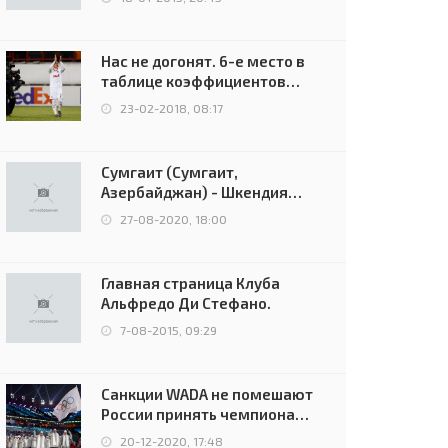
Нас не догонят. 6-е место в
таблице коэффициентов
УЕФА остаётся за Россией
23-02-2018, 08:17
Сумгаит (Сумгаит,
Азербайджан) - Шкендия
(Тетово, Северная
27-08-2020, 18:00
Македония) - 0:2 (0:0)
Главная страница Клуба
Альфредо Ди Стефано.
7-08-2015, 09:29
Санкции WADA не помешают
России принять чемпионат
Европы и финал Лиги
20-12-2020, 17:48