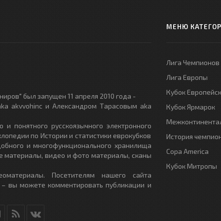
МЕНЮ КАТЕГО
Лига Чемпионов
Лига Европы
Кубок Европейс
иров" был запущен 11 апреля 2010 года -
ka akvvohinc и Александром Тарасовым aka
Кубок Ярмарок
Межконтинентал
о и понятного русскоязычного электронного
клопедии по Истории и статистики еврокубков
История чемпио
удобного и многофункционального хранилища
Copa America
е материалы, видео и фото материалы, сканы
Кубок Митропы
еоматериалы. Посетителям нашего сайта
 – вы можете комментировать публикации и