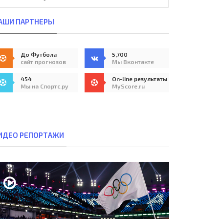
АШИ ПАРТНЕРЫ
До Футбола
5,700
сайт прогнозов
Мы Вконтакте
454
On-line результаты
Мы на Спортс.ру
MyScore.ru
ИДЕО РЕПОРТАЖИ