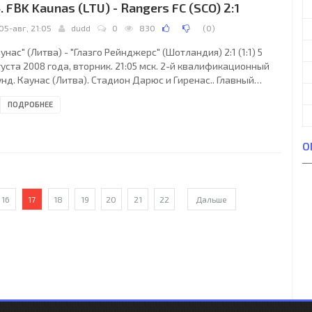
. FBK Kaunas (LTU) - Rangers FC (SCO) 2:1
05-авг, 21:05
dudd
0
830
(
0
)
унас" (Литва) - "Глазго Рейнджерс" (Шотландия) 2:1 (1:1) 5
уста 2008 года, вторник. 21:05 мск. 2-й квалификационный
нд. Каунас (Литва). Стадион Дарюс и Гиренас.. Главный
ья: Стефан Юханнессон (Стокгольм, Швеция). "Каунас":
ПОДРОБНЕЕ
риан Келло, Нерюс Раджюс, Паскаль Менди, Миндаугас
гужис (Миндаугас Григалявичюс, 66), Нукри Манчхава,
мантас Зельмикас, Витаутас Лукша (Боян Мамич, 78), Адриан
О
овец, Линас Пилибайтис, Рафаэл Ледесма (Вигантас
авичус, 88), Марюс Чиникас. Главный тренер
16
17
18
19
20
21
22
Дальше