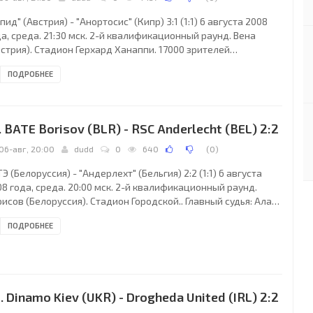
пид" (Австрия) - "Анортосис" (Кипр) 3:1 (1:1) 6 августа 2008
а, среда. 21:30 мск. 2-й квалификационный раунд. Вена
стрия). Стадион Герхард Ханаппи. 17000 зрителей
естимость - 18500). Главный судья: Петер Расмуссен (Дания).
ПОДРОБНЕЕ
пид": Георг Кох, Андреас Добер (Кристиан Тонхофер, 34),
рио Токич, Юрген Паточка, Маркус Катцер, Маркус
йккинен, Штеффен Хофман, Бранко Бошкович (Кристофер
цан, 57), Вели Кавлак (Никица Елавич, 66), Штефан
. BATE Borisov (BLR) - RSC Anderlecht (BEL) 2:2
йерхофер, Эрвин Хоффер. Главный тренер - Петер
06-авг, 20:00
dudd
0
640
(
0
)
Э (Белоруссия) - "Андерлехт" (Бельгия) 2:2 (1:1) 6 августа
8 года, среда. 20:00 мск. 2-й квалификационный раунд.
исов (Белоруссия). Стадион Городской.. Главный судья: Алан
лли (Ирландия). БАТЭ: Сергей Веремко, Анри Хагуш (Виталий
ПОДРОБНЕЕ
занцев, 90+3), Александр Юревич, Владимир Ржевский,
ргей Сосновский, Максим Жавнерчик (Максим Скавыш, 89),
итрий Лихтарович, Павел Нехайчик, Сергей Кривец,
ннадий Близнюк (Александр Ермакович, 38), Виталий
дионов. Главный тренер - Виктор Михайлович
. Dinamo Kiev (UKR) - Drogheda United (IRL) 2:2