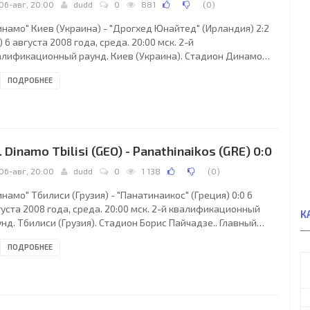
06-авг, 20:00
dudd
0
881
(
0
)
инамо" Киев (Украина) - "Дрогхед Юнайтед" (Ирландия) 2:2
1) 6 августа 2008 года, среда. 20:00 мск. 2-й
алификационный раунд. Киев (Украина). Стадион Динамо
ени Валерия Лобановского. 12000 зрителей (вместимость -
ПОДРОБНЕЕ
73). Главный судья: Джюнейт Чакыр (Стамбул, Турция).
намо" К: Тарас Луценко, Бетао, Папе Диакате, Бадр Эль-
ддури, Тибериу Гиоане, Огнен Вукоевич, Александр Алиев,
рас Михалик, Милош Нинкович (Николай Морозюк, 84),
маэль Бангура (Артём Милевский, 46), Артём Кравец
. Dinamo Tbilisi (GEO) - Panathinaikos (GRE) 0:0
06-авг, 20:00
dudd
0
1 138
(
0
)
намо" Тбилиси (Грузия) - "Панатинаикос" (Греция) 0:0 6
уста 2008 года, среда. 20:00 мск. 2-й квалификационный
К
нд. Тбилиси (Грузия). Стадион Борис Пайчадзе.. Главный
ья: Павел Балай (Бая-Маре, Румыния). "Динамо" Тб: Дидье
ПОДРОБНЕЕ
оно, Гульверд Томашвили, Георгий Нергадзе (Дональд
ринг Джуссе, 67), Милош Кршко, Гурам Кашия, Олег
елесиани (Николоз Джишкариани, 77), Давид Одикадзе,
ван Хмаладзе, Николоз Пирцхалава, Илия Спасоевич (Мате
цадзе, 65), Джордж Акиреми Овондо. Главный тренер