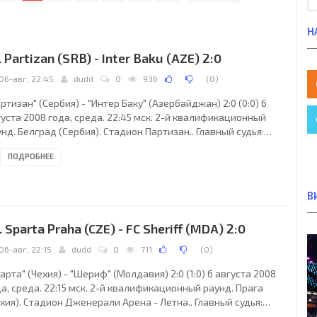
Н
. Partizan (SRB) - Inter Baku (AZE) 2:0
06-авг, 22:45
dudd
0
936
(
0
)
ртизан" (Сербия) - "Интер Баку" (Азербайджан) 2:0 (0:0) 6
уста 2008 года, среда. 22:45 мск. 2-й квалификационный
нд. Белград (Сербия). Стадион Партизан.. Главный судья:
сар Муньис Фернандес (Овьедо, Испания). "Партизан":
ПОДРОБНЕЕ
аден Божович, Срдан Кнежевич, Иван Стеванович, Ненад
орджевич, Иван Обрадович, Роберто Антонелло Жука (Адем
яйич, 86), Алмами Морейра, Джордже Лазич, Ламин Диарра,
В
лько Паунович (Радосав Петрович, 80), Милош Богунович
над Маринкович, 71). Главный тренер -
. Sparta Praha (CZE) - FC Sheriff (MDA) 2:0
06-авг, 22:15
dudd
0
711
(
0
)
арта" (Чехия) - "Шериф" (Молдавия) 2:0 (1:0) 6 августа 2008
а, среда. 22:15 мск. 2-й квалификационный раунд. Прага
хия). Стадион Дженерали Арена - Летна.. Главный судья:
берт Шёргенхофер (Форарльберг, Австрия). "Спарта": Матуш