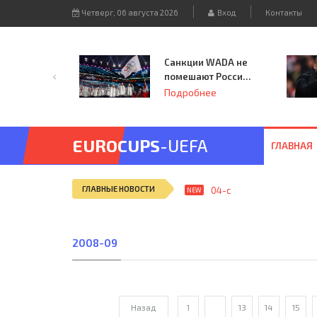
Четверг, 06 августа 2026
Вход
Контакты
Санкции WADA не
помешают России
принять
Подробнее
чемпионат
Европы и финал
Лиги чемпионов.
EUROCUPS
-UEFA
ГЛАВНАЯ
ГЛАВНЫЕ НОВОСТИ
04-сен, 12:25
ЦДКА (Мос
NEW
2008-09
Назад
1
...
13
14
15