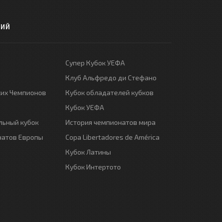
РИЙ
Супер Кубок УЕФА
Клуб Альфредо ди Стефано
ких Чемпионов
Кубок обладателей кубков
Кубок УЕФА
ьный кубок
История чемпионатов мира
натов Европы
Copa Libertadores de América
Кубок Латины
Кубок Интертото