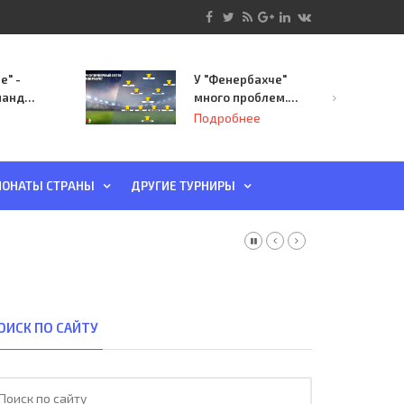
е" -
У "Фенербахче"
манда
много проблем.
инает
Но он опасен для
Подробнее
й-офф
"Зенита"
ы
ОНАТЫ СТРАНЫ
ДРУГИЕ ТУРНИРЫ
ОИСК ПО САЙТУ