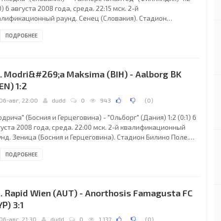
0) 6 августа 2008 года, среда. 22:15 мск. 2-й
алификационный раунд. Сенец (Словакия). Стадион
ионал.. Главный судья: Бьорн Куйперс (Олдензал,
ПОДРОБНЕЕ
дерланды). "Артмедиа": Любош Каменар, Корнел Салата,
риан Чишовски (Бранислав Обжера, 46), Алеш Урбанек, Ян
зак, Станислав Велицки (Насименто Клебер Силва, 68),
инек Поспех (Томаш Оравец, 60), Андерсон Педро, Павол
. Modri&#269;a Maksima (BIH) - Aalborg BK
ркаш, Юрай Галенар, Юрай Пирошка. Главный тренер -
EN) 1:2
адимир Вайсс.
06-авг, 22:00
dudd
0
943
(
0
)
дрича" (Босния и Герцеговина) - "Ольборг" (Дания) 1:2 (0:1) 6
уста 2008 года, среда. 22:00 мск. 2-й квалификационный
нд. Зеница (Босния и Герцеговина). Стадион Билино Поле.
 зрителей (вместимость - 25000). Главный судья: Торстен
ПОДРОБНЕЕ
нхёфер (Герне, Германия). "Модрича": Эмир Хаджидулбич,
етен Васич, Божидар Чосич, Никола Васильевич, Драган
лович, Ядранко Богичевич, Душан Попович (Борислав Лукич,
, Йоцо Стокич, Джордже Савич (Илия Ристанич, 71), Младен
. Rapid Wien (AUT) - Anorthosis Famagusta FC
йич, Владимир Милькович
YP) 3:1
06-авг, 21:30
dudd
0
1 137
(
0
)