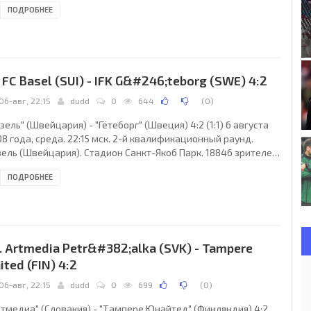
ПОДРОБНЕЕ
зачик, Петр Воришек, Томаш Ржепка, Штепан Кучера, Михал
длец, Иржи Кладрубски, Любош Гушек, Ондржей Кушнир,
трик Бергер (Камил Вацек, 85), Марек Кулич (Даниэль
арж, 62), Мирослав Слепичка (Ян Голенда, 80). Главный
енер - Витезслав Лавичка. "Шериф":
. FC Basel (SUI) - IFK G&#246;teborg (SWE) 4:2
06-авг, 22:15
dudd
0
644
(
0
)
зель" (Швейцария) - "Гётеборг" (Швеция) 4:2 (1:1) 6 августа
8 года, среда. 22:15 мск. 2-й квалификационный раунд.
зель (Швейцария). Стадион Санкт-Якоб Парк. 18846 зрителей
местимость - 42500). Главный судья: Чарльз Джозеф Ричмонд
ПОДРОБНЕЕ
отландия). "Базель": Франко Костанцо, Рето Дзанни, Давид
хель Абрахам, Франсуа Марке, Беранг Сафари, Бенджамин
гель, Валентин Штокер (Марко Перович, 79), Иван Эргич,
ен Гясула (Скотт Чипперфильд, 61), Карлитуш, Эрен
рдийок. Главный тренер -
. Artmedia Petr&#382;alka (SVK) - Tampere
ited (FIN) 4:2
06-авг, 22:15
dudd
0
699
(
0
)
ртмедиа" (Словакия) - "Тампере Юнайтед" (Финляндия) 4:2