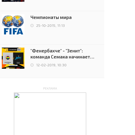
чемпионов.
Чемпионаты мира
25-10-2015, 11:13
"Фенербахче" - "Зенит":
команда Семака начинает
путь в плей-офф Лиги
12-02-2019, 10:30
Европы
РЕКЛАМА