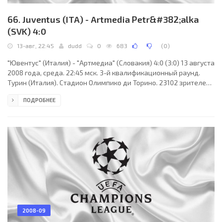
66. Juventus (ITA) - Artmedia Petr&#382;alka
(SVK) 4:0
13-авг, 22:45
dudd
0
683
(
0
)
"Ювентус" (Италия) - "Артмедиа" (Словакия) 4:0 (3:0) 13 августа
2008 года, среда. 22:45 мск. 3-й квалификационный раунд.
Турин (Италия). Стадион Олимпико ди Торино. 23102 зрителей
(вместимость - 27500). Главный судья: Кирос Вассарас
ПОДРОБНЕЕ
(Тессалоники, Греция). "Ювентус": Джанлуиджи Буффон,
Зденек Грыгера (Винченцо Яквинта, 16), Никола Легротталье,
Джорджо Кьеллини, Кристиан Молинаро, Мауро Каморанези,
Мохамед Сиссоко, Хасан Салихамиджич, Кристиан Поульсен,
Алессандро Дель Пьеро (Амаури, 73), Давид
2008-09