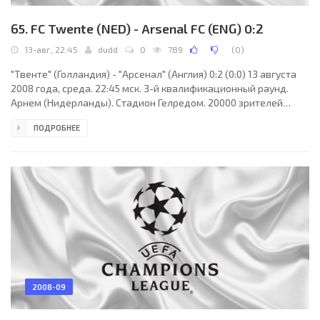
65. FC Twente (NED) - Arsenal FC (ENG) 0:2
13-авг, 22:45
dudd
0
789
(
0
)
"Твенте" (Голландия) - "Арсенал" (Англия) 0:2 (0:0) 13 августа
2008 года, среда. 22:45 мск. 3-й квалификационный раунд.
Арнем (Нидерланды). Стадион Гелредом. 20000 зрителей
(вместимость - 25000). Главный судья: Альберто Ундиано
ПОДРОБНЕЕ
Мальенко (Памплона, Испания). "Твенте": Сандер Бошкер, Роб
Вилар, Эдсон Брафхейд, Франко Тейшейра Дуглас, Воут Брама,
Шейк Исмаэль Тиоте, Люк Уилкшир, Тео Янсен (Йерун Хьюбах,
90+3), Марко Арнаутович (Патрик Герритсен, 90+1), Романо
Деннебом, Элджеро Элиа (Стейн
2008-09