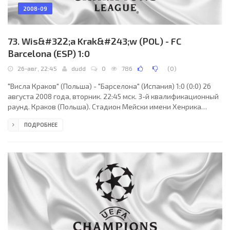
2008-09
73. Wis&#322;a Krak&#243;w (POL) - FC
Barcelona (ESP) 1:0
26-авг, 22:45
dudd
0
786
(
0
)
"Висла Краков" (Польша) - "Барселона" (Испания) 1:0 (0:0) 26
августа 2008 года, вторник. 22:45 мск. 3-й квалификационный
раунд. Краков (Польша). Стадион Мейски имени Хенрика
Реймана. 14500 зрителей (вместимость - 33326). Главный
ПОДРОБНЕЕ
судья: Любош Михел (Свидник, Словакия). "Висла Краков":
Мариуш Павелек, Петер Шинглар, Марцин Бащиньски, Гедес
Клебер, Жуниор Диас, Пётр Брожек, Войцех Лободзиньски
(Патрик Малецки, 82), Томаш Йирсак, Марек Зенчук (Томаш
Давидовски, 90+1), Павел Брожек, Рафал Богуски