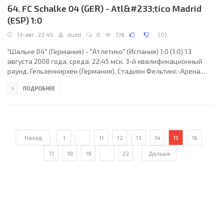
64. FC Schalke 04 (GER) - Atl&#233;tico Madrid
(ESP) 1:0
13-авг, 22:45
dudd
0
776
(
0
)
"Шальке 04" (Германия) - "Атлетико" (Испания) 1:0 (1:0) 13
августа 2008 года, среда. 22:45 мск. 3-й квалификационный
раунд. Гельзенкирхен (Германия). Стадион Фельтинс-Арена.
54142 зрителей (вместимость - 61673). Главный судья: Петер
ПОДРОБНЕЕ
Фрейдфельдт (Эскильстуна, Швеция). "Шальке 04": Матиас
Шобер, Кристиан Пандер, Марсело Бордон, Бенедикт Хёведес,
Хайко Вестерман, Джермейн Джонс, Фабиан Эрнст, Иван
Ракитич (Джеральд Асамоа, 79), Орландо Энгелар, Кевин
Кураньи, Джефферсон Фарфан (Халил Алтынтоп,
Назад
1
...
11
12
13
14
15
16
17
18
19
...
22
Дальше