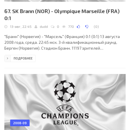
67. SK Brann (NOR) - Olympique Marseille (FRA)
0:1
13-авг, 22:45
dudd
0
770
(
0
)
"Бранн" (Норвегия) - "Марсель" (Франция) 0:1 (0:1) 13 августа
2008 года, среда. 22:45 мск. 3-й квалификационный раунд.
Берген (Норвегия). Стадион Бранн. 11197 зрителей
(вместимость - 17824). Главный судья: Александру Дан Тудор
ПОДРОБНЕЕ
(Румыния). "Бранн": Хокон Опдаль, Биркир Мар Севарссон
(Петер Воган Моэн, 71), Бьерн Даль, Олафур Эрн Бьярнасон,
Кристьян Сигурдссон, Эрленд Ханствейт, Азар Карадаш,
Хассан Эль-Факири, Эйрик Бакке (Тижан Джайте, 54), Эрик
Хусеклепп, Нжогу Демба-Нирен (Робби Винтерс, 76).
2008-09