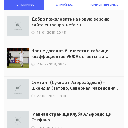
ПОПУЛЯРНОЕ
СЛУЧАЙНОЕ
КОММЕНТИРУЕМЫЕ
Добро пожаловать на новую версию
сайта eurocups-uefa.ru
18-01-2015, 20:45
Нас не догонят. 6-е место в таблице
коэффициентов УЕФА остаётся за
Россией
23-02-2018, 08:17
Сумгаит (Сумгаит, Азербайджан) -
Шкендия (Тетово, Северная Македония) -
0:2 (0:0)
27-08-2020, 18:00
Главная страница Клуба Альфредо Ди
Стефано.
7-08-2015, 09:29