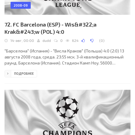
2008-09
72. FC Barcelona (ESP) - Wis&#322;a
Krak&#243;w (POL) 4:0
14-авг, 00:00
dudd
0
624
(
0
)
"Барселона" (Испания) - "Висла Краков" (Польша) 4:0 (2:0) 13
августа 2008 года, среда. 23:55 мск. 3-й квалификационный
раунд. Барселона (Испания). Стадион Камп Ноу. 56000
зрителей (вместимость - 98787). Главный судья: Клаудио
ПОДРОБНЕЕ
Чиркетта (Муттенц, Швейцария). "Барселона": Виктор Вальдес,
Дани Алвес (Херард Пике, 76), Рафаэль Маркес, Эрик Абидаль,
Карлес Пуйоль, Сейду Кейта, Хави, Андрес Иньеста, Самуэль
Это´О, Тьерри Анри (Александр Глеб, 84), Педро Родригес (Яя
Туре, 61). Главный тренер -