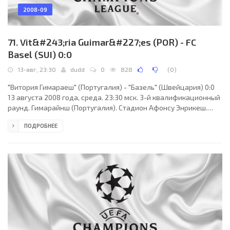
2008-09
71. Vit&#243;ria Guimar&#227;es (POR) - FC
Basel (SUI) 0:0
13-авг, 23:30
dudd
0
828
(
0
)
"Витория Гимараеш" (Португалия) - "Базель" (Швейцария) 0:0
13 августа 2008 года, среда. 23:30 мск. 3-й квалификационный
раунд. Гимарайнш (Португалия). Стадион Афонсу Энрикеш.
21462 зрителей (вместимость - 30165). Главный судья: Гжегож
ПОДРОБНЕЕ
Гилевски (Радом, Польша). "Витория Гимараеш": Нилсон,
Андрезиньо, Амарал Лусиано, Грегори Арнолен, Жуан
Фажараду (Жан Корал, 61), Жуан Мигел Морено , Ив Демаре,
Мейрелеш Флавиу, Жуан Алвеш, Дуглас (Роберто, 76), Марку
Маркинью (Мануэл Карлитуш, 46). Главный тренер