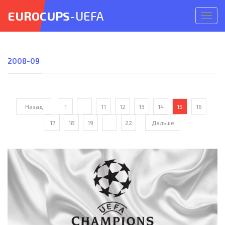
EUROCUPS
-UEFA
Откр
меню
2008-09
Назад
1
...
11
12
13
14
15
16
17
18
19
...
22
Дальше