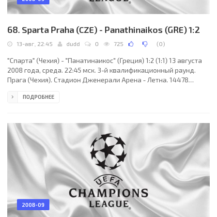
68. Sparta Praha (CZE) - Panathinaikos (GRE) 1:2
13-авг, 22:45
dudd
0
725
(
0
)
"Спарта" (Чехия) - "Панатинаикос" (Греция) 1:2 (1:1) 13 августа
2008 года, среда. 22:45 мск. 3-й квалификационный раунд.
Прага (Чехия). Стадион Дженерали Арена - Летна. 14478
зрителей (вместимость - 20854). Главный судья: Юрий
ПОДРОБНЕЕ
Баскаков (Москва, Россия). "Спарта": Матуш Казачик, Петр
Воришек, Томаш Ржепка, Штепан Кучера, Михал Кадлец, Иржи
Кладрубски (Мартин Земан, 84), Ондржей Кушнир (Даниэль
Коларж, 67), Любош Гушек, Патрик Бергер, Марек Кулич (Ян
Голенда, 72), Мирослав Слепичка. Главный
2008-09