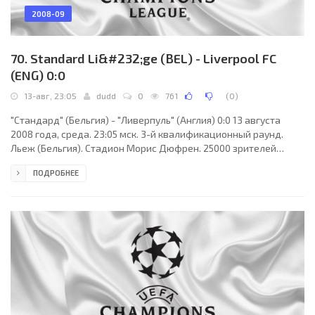
2008-09
70. Standard Li&#232;ge (BEL) - Liverpool FC
(ENG) 0:0
13-авг, 23:05
dudd
0
761
(
0
)
"Стандард" (Бельгия) - "Ливерпуль" (Англия) 0:0 13 августа
2008 года, среда. 23:05 мск. 3-й квалификационный раунд.
Льеж (Бельгия). Стадион Морис Дюфрен. 25000 зрителей
(вместимость - 30023). Главный судья: Том Хеннинг Эвребе
ПОДРОБНЕЕ
(Осло, Норвегия). "Стандард": Андрес Эспиноса Рорис Арагон,
Данте Бонфим, Томислав Микулич (Бенжамен Никез, 90+1),
Маркос Камоццато, Мохаммед Сарр, Вилфрид Дальма, Стивен
Дефур, Маруан Феллайни, Аксель Витсель, Дьёмерси Мбокани,
Игор де Камарго. Главный тренер - Ласло