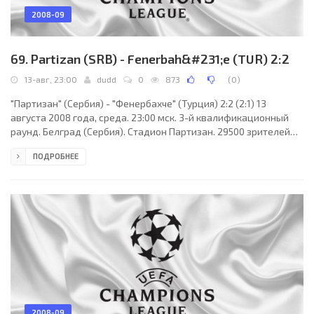
2008-09
69. Partizan (SRB) - Fenerbah&#231;e (TUR) 2:2
13-авг, 23:00
dudd
0
873
(
0
)
"Партизан" (Сербия) - "Фенербахче" (Турция) 2:2 (2:1) 13
августа 2008 года, среда. 23:00 мск. 3-й квалификационный
раунд. Белград (Сербия). Стадион Партизан. 29500 зрителей
(вместимость - 32710). Главный судья: Крэйг Томпсон (Пейсли,
ПОДРОБНЕЕ
Шотландия). "Партизан": Младен Божович, Иван Стеванович,
Срдан Кнежевич, Ненад Джорджевич, Иван Обрадович,
Милован Сикимич, Радосав Петрович (Дарко Малетич, 72),
Джордже Лазич (Драган Чадиковски, 88), Милош Богунович
(Ненад Маринкович, 78), Велько Паунович, Ламин
2008-09