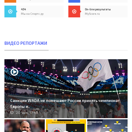
454
On-line результаты
Мы на Спортс.ру
MyScore.ru
ВИДЕО РЕПОРТАЖИ
Санкции WADA не помешают России принять чемпионат
Европы и..
20-дек, 17:48