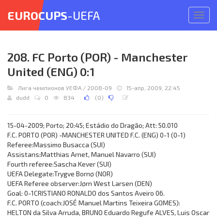
EUROCUPS
-UEFA
Откр
меню
208. FC Porto (POR) - Manchester
United (ENG) 0:1
Лига чемпионов УЕФА
/
2008-09
15-апр, 2009, 22:45
dudd
0
834
(
0
)
15-04-2009; Porto; 20:45; Estádio do Dragão; Att: 50.010
F.C. PORTO (POR) -MANCHESTER UNITED F.C. (ENG) 0-1 (0-1)
Referee:Massimo Busacca (SUI)
Assistans:Matthias Arnet, Manuel Navarro (SUI)
Fourth referee:Sascha Kever (SUI)
UEFA Delegate:Trygve Bornø (NOR)
UEFA Referee observer:Jørn West Larsen (DEN)
Goal: 0-1CRISTIANO RONALDO dos Santos Aveiro 06.
F.C. PORTO (coach:JOSÉ Manuel Martins Teixeira GOMES):
HELTON da Silva Arruda, BRUNO Eduardo Regufe ALVES, Luis Oscar