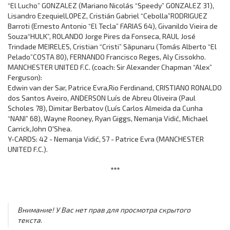
“El Lucho” GONZALEZ (Mariano Nicolás “Speedy” GONZALEZ 31),
Lisandro EzequielLOPEZ, Cristián Gabriel “Cebolla”RODRIGUEZ
Barroti (Ernesto Antonio “El Tecla” FARIAS 64), Givanildo Vieira de
Souza“HULK”, ROLANDO Jorge Pires da Fonseca, RAUL José
Trindade MEIRELES, Cristian “Cristi” Săpunaru (Tomás Alberto “El
Pelado”COSTA 80), FERNANDO Francisco Reges, Aly Cissokho.
MANCHESTER UNITED F.C. (coach: Sir Alexander Chapman “Alex”
Ferguson):
Edwin van der Sar, Patrice Evra,Rio Ferdinand, CRISTIANO RONALDO
dos Santos Aveiro, ANDERSON Luís de Abreu Oliveira (Paul
Scholes 78), Dimitar Berbatov (Luís Carlos Almeida da Cunha
“NANI” 68), Wayne Rooney, Ryan Giggs, Nemanja Vidić, Michael
Carrick,John O'Shea.
Y-CARDS: 42 - Nemanja Vidić, 57 - Patrice Evra (MANCHESTER
UNITED F.C.).
***
Внимание! У Вас нет прав для просмотра скрытого
текста.