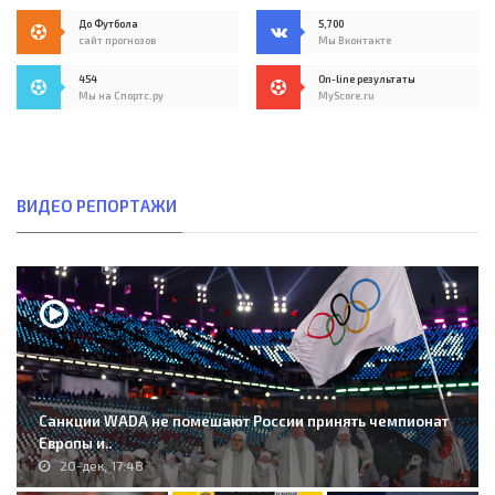
До Футбола
5,700
сайт прогнозов
Мы Вконтакте
454
On-line результаты
Мы на Спортс.ру
MyScore.ru
ВИДЕО РЕПОРТАЖИ
Санкции WADA не помешают России принять чемпионат
Европы и..
20-дек, 17:48