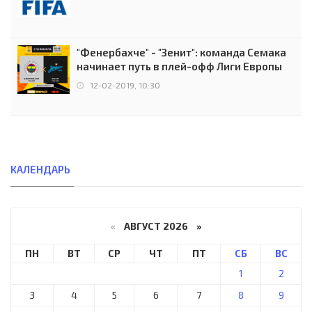
"Фенербахче" - "Зенит": команда Семака
начинает путь в плей-офф Лиги Европы
12-02-2019, 10:30
КАЛЕНДАРЬ
«
АВГУСТ 2026 »
ПН
ВТ
СР
ЧТ
ПТ
СБ
ВС
1
2
3
4
5
6
7
8
9