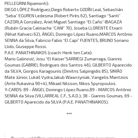
PELLEGRINI Ripamonti):
DIEGO LÓPEZ Rodríguez,Diego Roberto GODÍN Leal, Sebastián
“Seba” EGUREN Ledesma (Robert Pirès 62), Santiago “Santi”
CAZORLA González, Ariel Miguel Santiago “El Caño” IBAGAZA
(Rubén Gracia Calmache “CANI” 70), Joseba LLORENTE Etxarri
(Nihat Kahveci 62), ÁNGEL Domingo López Ruano,MARCOS Antônio
SENNA da Silva, Fabricio Fabio “El Capi” FUENTES, BRUNO Soriano
Llido, Giuseppe Rossi.
P.A.E. PANATHINAIKOS (coach: Henk ten Cate):
Mario Galinović, Josu “El Kaiser”SARRIEGI Zumarraga, Giannis
Goumas (GABRIEL Rodrigues dos Santos 46), GILBERTO Aparecido
da SILVA, Giorgos Karagounis (Dimitris Salpingidis 85), SIMÃO
Mate Júnior, Lukáš Vydra,Jakub Wawrzyniak, Vangelis Mantzios
(Ante Rukavina 90+4), Mikael Nilsson, Nikos Spyropoulos.
Y-CARDS: 89 - ÁNGEL Domingo López Ruano,89 - MARCOS Antônio
SENNA da Silva (VILLARREAL C.F., S.A.D.); 38 - Giannis Goumas, 69 -
GILBERTO Aparecido da SILVA (P.A.E. PANATHINAIKOS).
***