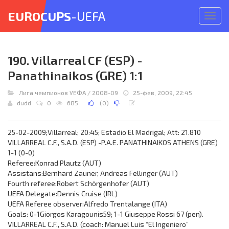
EUROCUPS
-UEFA
Откр
меню
190. Villarreal CF (ESP) -
Panathinaikos (GRE) 1:1
Лига чемпионов УЕФА
/
2008-09
25-фев, 2009, 22:45
dudd
0
685
(
0
)
25-02-2009;Villarreal; 20:45; Estadio El Madrigal; Att: 21.810
VILLARREAL C.F., S.A.D. (ESP) -P.A.E. PANATHINAIKOS ATHENS (GRE)
1-1 (0-0)
Referee:Konrad Plautz (AUT)
Assistans:Bernhard Zauner, Andreas Fellinger (AUT)
Fourth referee:Robert Schörgenhofer (AUT)
UEFA Delegate:Dennis Cruise (IRL)
UEFA Referee observer:Alfredo Trentalange (ITA)
Goals: 0-1Giorgos Karagounis59; 1-1 Giuseppe Rossi 67 (pen).
VILLARREAL C.F., S.A.D. (coach: Manuel Luis “El Ingeniero”