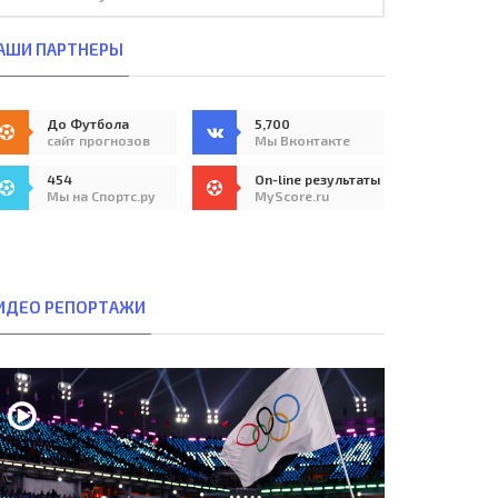
АШИ ПАРТНЕРЫ
До Футбола
5,700
сайт прогнозов
Мы Вконтакте
454
On-line результаты
Мы на Спортс.ру
MyScore.ru
ИДЕО РЕПОРТАЖИ