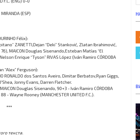
 F.C. (ENG) 0-0
 MIRANDA (ESP)
Н
URINHO Félix):
pitano” ZANETTI,Dejan “Deki” Stanković, Zlatan Ibrahimović,
RUZ 76), MAICON Douglas Sisenando,Esteban Matías “El
, Nelson Enrique “Tyson” RIVAS López (Iván Ramiro CÓRDOBA
n “Alex” Ferguson):
IANO RONALDO dos Santos Aveiro, Dimitar Berbatov,Ryan Giggs,
'Shea, Jonny Evans, Darren Fletcher.
В
9 - MAICON Douglas Sisenando, 90+3 - Iván Ramiro CÓRDOBA
r, 88 - Wayne Rooney (MANCHESTER UNITED F.C.).
***
ого текста.