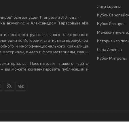
Лига Европы
Кубок Европейс
иров" был запущен 11 апреля 2010 года -
ka akvvohinc и Александром Тарасовым aka
Кубок Ярмарок
Межконтинентал
о и понятного русскоязычного электронного
клопедии по Истории и статистики еврокубков
История чемпио
удобного и многофункционального хранилища
Copa America
е материалы, видео и фото материалы, сканы
Кубок Митропы
еоматериалы. Посетителям нашего сайта
 – вы можете комментировать публикации и
RU
- All Rights Reserved.