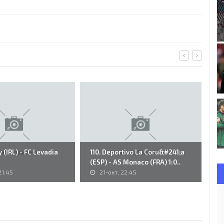
y (IRL) - FC Levadia
110. Deportivo La Coru&#241;a
59
(ESP) - AS Monaco (FRA) 1:0..
VS
21:45
21-окт, 22:45