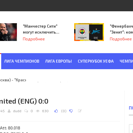
"Манчестер Сити"
"Фенербахч
могут исключить
"Зенит": ко
из Лиги
Семака нач
Подробнее
Подробнее
чемпионов.
путь в пле
Лиги Европ
ЛИГА ЧЕМПИОНОВ
ЛИГА ЕВРОПЫ
СУПЕРКУБОК УЕФА
ЧЕМПИ
ква) - "Красная Заря" (Ленинград) 6:2
nited (ENG) 0:0
П
:45
dudd
0
630
(
0
)
Att: 80.018