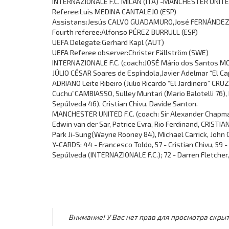
INTERNAZIONALE F.C. MILAN (ITA) -MANCHESTER UNITED
Referee:Luis MEDINA CANTALEJO (ESP)
Assistans:Jesús CALVO GUADAMURO,José FERNÁNDEZ
Fourth referee:Alfonso PÉREZ BURRULL (ESP)
UEFA Delegate:Gerhard Kapl (AUT)
UEFA Referee observer:Christer Fällström (SWE)
INTERNAZIONALE F.C. (coach:JOSÉ Mário dos Santos MO
JÚLIO CÉSAR Soares de Espíndola,Javier Adelmar “El Ca
ADRIANO Leite Ribeiro (Julio Ricardo “El Jardinero” C
Cuchu”CAMBIASSO, Sulley Muntari (Mario Balotelli 76)
Sepúlveda 46), Cristian Chivu, Davide Santon.
MANCHESTER UNITED F.C. (coach: Sir Alexander Chapma
Edwin van der Sar, Patrice Evra, Rio Ferdinand, CRIST
Park Ji-Sung(Wayne Rooney 84), Michael Carrick, John O
Y-CARDS: 44 - Francesco Toldo, 57 - Cristian Chivu, 5
Sepúlveda (INTERNAZIONALE F.C.); 72 - Darren Fletche
Внимание! У Вас нет прав для просмотра скрыт