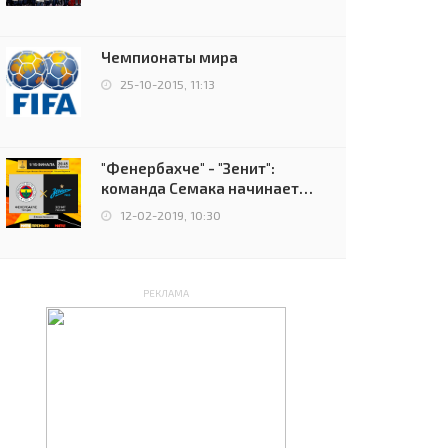
чемпионов.
Чемпионаты мира
25-10-2015, 11:13
"Фенербахче" - "Зенит":
команда Семака начинает
путь в плей-офф Лиги
12-02-2019, 10:30
Европы
РЕКЛАМА