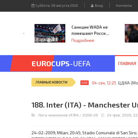
Суббота, 08 августа 2026
Вход
Контакты
Санкции WADA не
помешают России
принять
Подробнее
чемпионат
Европы и финал
Лиги чемпионов.
EUROCUPS
-UEFA
ГЛАВНАЯ
ГЛАВНЫЕ НОВОСТИ
04-сен, 12:25
ЦДКА (Мос
NEW
188. Inter (ITA) - Manchester U
Лига чемпионов УЕФА
/
2008-09
24-фев, 2009, 22
24-02-2009; Milan; 20:45; Stadio Comunale di San Siro; 