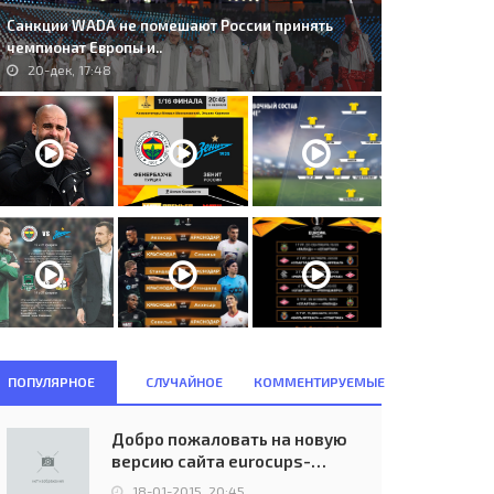
Санкции WADA не помешают России принять
чемпионат Европы и..
20-дек, 17:48
. FC Basel (SUI) - Debreceni
154. AC Milan (ITA) - RC Lens
C (HUN) 3:1..
(FRA) 2:1..
04-авг, 21:45
18-сен, 22:45
ПОПУЛЯРНОЕ
СЛУЧАЙНОЕ
КОММЕНТИРУЕМЫЕ
Добро пожаловать на новую
версию сайта eurocups-
uefa.ru
18-01-2015, 20:45