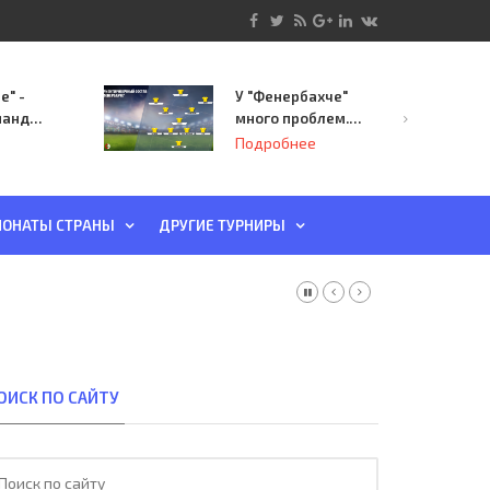
е" -
У "Фенербахче"
манда
много проблем.
инает
Но он опасен для
Подробнее
й-офф
"Зенита"
ы
ОНАТЫ СТРАНЫ
ДРУГИЕ ТУРНИРЫ
ОИСК ПО САЙТУ