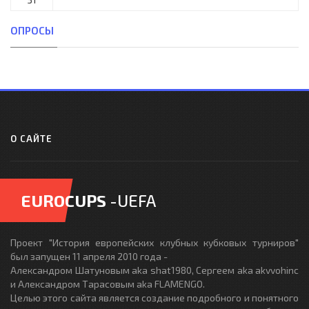
ОПРОСЫ
О САЙТЕ
EUROCUPS
-UEFA
Проект "История европейских клубных кубковых турниров"
был запущен 11 апреля 2010 года -
Александром Шатуновым aka shat1980, Сергеем aka akvvohinc
и Александром Тарасовым aka FLAMENGO.
Целью этого сайта является создание подробного и понятного