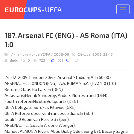
EUROCUPS
-UEFA
Откр
меню
187. Arsenal FC (ENG) - AS Roma (ITA)
1:0
Лига чемпионов УЕФА
/
2008-09
24-фев, 2009, 22:45
dudd
0
723
(
0
)
24-02-2009; London; 20:45; Arsenal Stadium; Att: 60.003
ARSENAL F.C. LONDON (ENG) -A.S. ROMA S.p.A. (ITA) 1-0 (1-0)
Referee:Claus Bo Larsen (DEN)
Assistans:Henrik Sønderby, Anders Nørrestrand (DEN)
Fourth referee:Nicolai Vollquartz (DEN)
UEFA Delegate:Sofoklis Pilavios (GRE)
UEFA Referee observer:Francesco Bianchi (SUI)
Goal: 1-0 Robin van Persie 37 (pen).
ARSENAL F.C. (coach: Arsène Wenger):
Manuel ALMUNIA Rivero,Abou Diaby (Alex Song 62), Bacary Sagna,