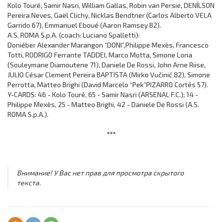
Kolo Touré, Samir Nasri, William Gallas, Robin van Persie, DENÍLSON
Pereira Neves, Gaël Clichy, Nicklas Bendtner (Carlos Alberto VELA
Garrido 67), Emmanuel Eboué (Aaron Ramsey 82).
A.S. ROMA S.p.A. (coach: Luciano Spalletti):
Doniéber Alexander Marangon “DONI”,Philippe Mexès, Francesco
Totti, RODRIGO Ferrante TADDEI, Marco Motta, Simone Loria
(Souleymane Diamoutene 71), Daniele De Rossi, John Arne Riise,
JULIO César Clement Pereira BAPTISTA (Mirko Vučinić 82), Simone
Perrotta, Matteo Brighi (David Marcelo “Pek”PIZARRO Cortés 57).
Y-CARDS: 46 - Kolo Touré, 65 - Samir Nasri (ARSENAL F.C.); 14 -
Philippe Mexès, 25 - Matteo Brighi, 42 - Daniele De Rossi (A.S.
ROMA S.p.A.).
***
Внимание! У Вас нет прав для просмотра скрытого
текста.