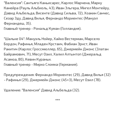
"Валенсия": Сантьяго Каньисарес, Карлос Марчена, Марку
Канейра (Рауль Альбиоль, 43), Иван Эльгера, Мигел Монтейру,
Давид Альбельда, Висенте (Давид Сильва, 72), Хоакин Санчес,
Сезар Эду, Давид Вилья, Фернандо Мориентес (Мануэл
Фернандеш, 35).
Главный тренер - Рональд Куман (Голландия).
"Шальке 04": Мануэль Нойер, Хайко Вестерман, Марсело
Бордон, Рафинья, Младен Крстаич, Фабиан Эрнст, Иван
Ракитич (Карлос Гроссмюллер, 65), Джермейн Джонс (Златан
Байрамович, 71), Месут Озил, Халил Алтынтоп (Джеральд
Асамоа, 80), Кевин Кураньи.
Главный тренер - Мирко Сломка (Германия).
Предупреждения: Фернандо Мориентес (29), Давид Вилья (32)
- Рафинья (29), Джермейн Джонс (45+3), Месут Озил (78).
Удаление: "Валенсия" Давид Альбельда (32).
***