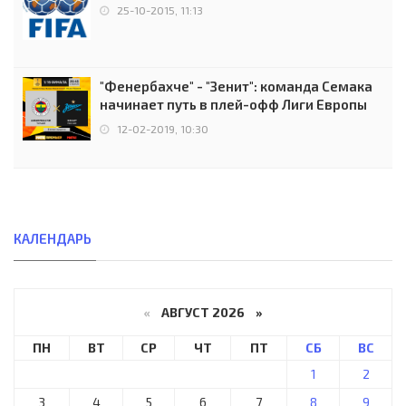
25-10-2015, 11:13
"Фенербахче" - "Зенит": команда Семака
начинает путь в плей-офф Лиги Европы
12-02-2019, 10:30
КАЛЕНДАРЬ
«
АВГУСТ 2026 »
ПН
ВТ
СР
ЧТ
ПТ
СБ
ВС
1
2
3
4
5
6
7
8
9