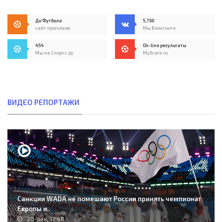
До Футбола
5,700
сайт прогнозов
Мы Вконтакте
454
On-line результаты
Мы на Спортс.ру
MyScore.ru
ВИДЕО РЕПОРТАЖИ
Санкции WADA не помешают России принять чемпионат
Европы и..
20-дек, 17:48