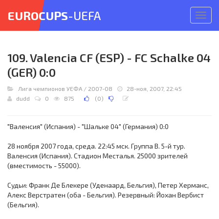
EUROCUPS
-UEFA
Откр
меню
109. Valencia CF (ESP) - FC Schalke 04
(GER) 0:0
Лига чемпионов УЕФА
/
2007-08
28-ноя, 2007, 22:45
dudd
0
875
(
0
)
"Валенсия" (Испания) - "Шальке 04" (Германия) 0:0
28 ноября 2007 года, среда. 22:45 мск. Группа B. 5-й тур.
Валенсия (Испания). Стадион Месталья. 25000 зрителей
(вместимость - 55000).
Судьи: Франк Де Блекере (Уденаард, Бельгия), Петер Херманс,
Алекс Верстратен (оба - Бельгия). Резервный: Йохан Вербист
(Бельгия).