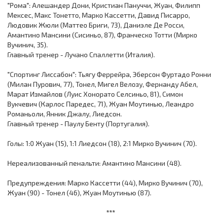
"Рома": Алешандер Дони, Кристиан Пануччи, Жуан, Филипп
Мексес, Макс Тонетто, Марко Кассетти, Давид Писарро,
Людовик Жюли (Маттео Бриги, 73), Даниэле Де Росси,
Амантино Мансини (Сисиньо, 87), Франческо Тотти (Мирко
Вучинич, 35).
Главный тренер - Лучано Спаллетти (Италия).
"Спортинг Лиссабон": Тьягу Феррейра, Эберсон Фуртадо Ронни
(Милан Пурович, 77), Тонел, Мигел Велозу, Фернанду Абел,
Марат Измайлов (Луис Хонорато Селсиньо, 81), Симон
Вукчевич (Карлос Паредес, 71), Жуан Моутинью, Леандро
Романьоли, Янник Джалу, Лиедсон.
Главный тренер - Паулу Бенту (Португалия).
Голы: 1:0 Жуан (15), 1:1 Лиедсон (18), 2:1 Мирко Вучинич (70).
Нереализованный пенальти: Амантино Мансини (48).
Предупреждения: Марко Кассетти (44), Мирко Вучинич (70),
Жуан (90) - Тонел (46), Жуан Моутинью (87).
***