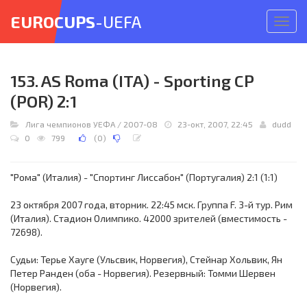
EUROCUPS
-UEFA
Откр
меню
153. AS Roma (ITA) - Sporting CP
(POR) 2:1
Лига чемпионов УЕФА
/
2007-08
23-окт, 2007, 22:45
dudd
0
799
(
0
)
"Рома" (Италия) - "Спортинг Лиссабон" (Португалия) 2:1 (1:1)
23 октября 2007 года, вторник. 22:45 мск. Группа F. 3-й тур. Рим
(Италия). Стадион Олимпико. 42000 зрителей (вместимость -
72698).
Судьи: Терье Хауге (Ульсвик, Норвегия), Стейнар Хольвик, Ян
Петер Ранден (оба - Норвегия). Резервный: Томми Шервен
(Норвегия).