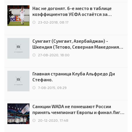
Нас не догонят. 6-е место в таблице
коэффициентов УЕФА остаётся за
Россией
23-02-2018, 08:17
Сумгаит (Сумгаит, Азербайджан) -
Шкендия (Тетово, Северная Македония) -
0:2 (0:0)
27-08-2020, 18:00
Главная страница Клуба Альфредо Ди
Стефано.
7-08-2015, 09:29
Санкции WADA не помешают России
принять чемпионат Европы и финал Лиги
чемпионов.
20-12-2020, 17:48