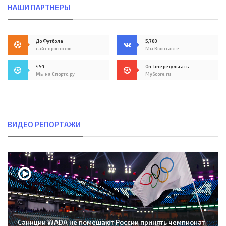
НАШИ ПАРТНЕРЫ
До Футбола
5,700
сайт прогнозов
Мы Вконтакте
454
On-line результаты
Мы на Спортс.ру
MyScore.ru
ВИДЕО РЕПОРТАЖИ
Санкции WADA не помешают России принять чемпионат