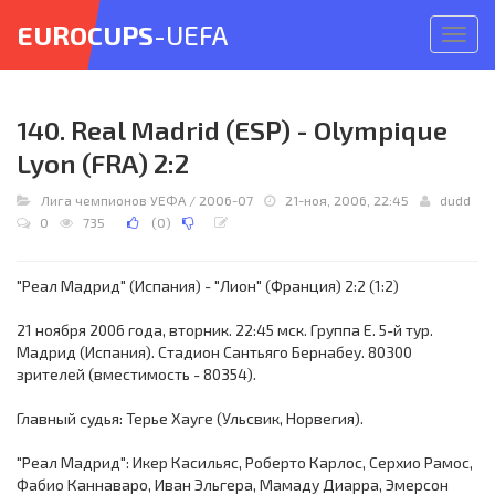
EUROCUPS
-UEFA
Откр
меню
140. Real Madrid (ESP) - Olympique
Lyon (FRA) 2:2
Лига чемпионов УЕФА
/
2006-07
21-ноя, 2006, 22:45
dudd
0
735
(
0
)
"Реал Мадрид" (Испания) - "Лион" (Франция) 2:2 (1:2)
21 ноября 2006 года, вторник. 22:45 мск. Группа E. 5-й тур.
Мадрид (Испания). Стадион Сантьяго Бернабеу. 80300
зрителей (вместимость - 80354).
Главный судья: Терье Хауге (Ульсвик, Норвегия).
"Реал Мадрид": Икер Касильяс, Роберто Карлос, Серхио Рамос,
Фабио Каннаваро, Иван Эльгера, Мамаду Диарра, Эмерсон