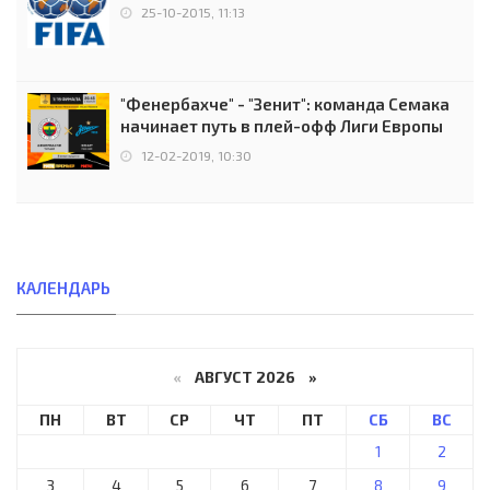
25-10-2015, 11:13
"Фенербахче" - "Зенит": команда Семака
начинает путь в плей-офф Лиги Европы
12-02-2019, 10:30
КАЛЕНДАРЬ
«
АВГУСТ 2026 »
ПН
ВТ
СР
ЧТ
ПТ
СБ
ВС
1
2
3
4
5
6
7
8
9