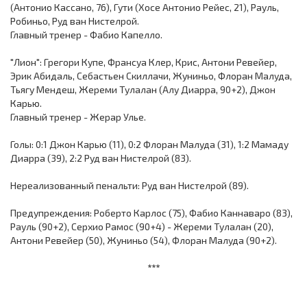
(Антонио Кассано, 76), Гути (Хосе Антонио Рейес, 21), Рауль,
Робиньо, Руд ван Нистелрой.
Главный тренер - Фабио Капелло.
"Лион": Грегори Купе, Франсуа Клер, Крис, Антони Ревейер,
Эрик Абидаль, Себастьен Скиллачи, Жуниньо, Флоран Малуда,
Тьягу Мендеш, Жереми Тулалан (Алу Диарра, 90+2), Джон
Карью.
Главный тренер - Жерар Улье.
Голы: 0:1 Джон Карью (11), 0:2 Флоран Малуда (31), 1:2 Мамаду
Диарра (39), 2:2 Руд ван Нистелрой (83).
Нереализованный пенальти: Руд ван Нистелрой (89).
Предупреждения: Роберто Карлос (75), Фабио Каннаваро (83),
Рауль (90+2), Серхио Рамос (90+4) - Жереми Тулалан (20),
Антони Ревейер (50), Жуниньо (54), Флоран Малуда (90+2).
***