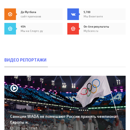
До Футбола
5,700
сайт прогнозов
Мы Вконтакте
454
On-line результаты
Мы на Спортс.ру
MyScore.ru
ВИДЕО РЕПОРТАЖИ
Санкции WADA не помешают России принять чемпионат
Европы и..
20-дек, 17:48