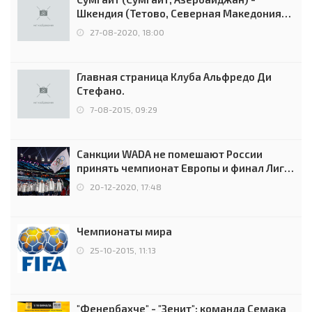
Шкендия (Тетово, Северная Македония) -
0:2 (0:0)
27-08-2020, 18:00
Главная страница Клуба Альфредо Ди
Стефано.
7-08-2015, 09:29
Санкции WADA не помешают России
принять чемпионат Европы и финал Лиги
чемпионов.
20-12-2020, 17:48
Чемпионаты мира
25-10-2015, 11:13
"Фенербахче" - "Зенит": команда Семака