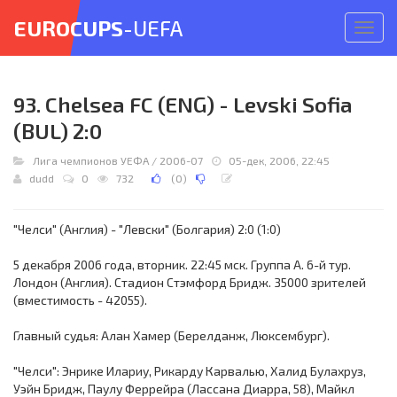
EUROCUPS
-UEFA
Откр
меню
93. Chelsea FC (ENG) - Levski Sofia
(BUL) 2:0
Лига чемпионов УЕФА
/
2006-07
05-дек, 2006, 22:45
dudd
0
732
(
0
)
"Челси" (Англия) - "Левски" (Болгария) 2:0 (1:0)
5 декабря 2006 года, вторник. 22:45 мск. Группа A. 6-й тур.
Лондон (Англия). Стадион Стэмфорд Бридж. 35000 зрителей
(вместимость - 42055).
Главный судья: Алан Хамер (Берелданж, Люксембург).
"Челси": Энрике Илариу, Рикарду Карвалью, Халид Булахруз,
Уэйн Бридж, Паулу Феррейра (Лассана Диарра, 58), Майкл