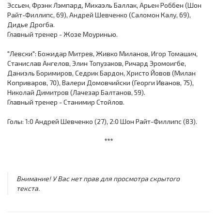
Эссьен, Фрэнк Лэмпард, Михаэль Баллак, Арьен Роббен (Шон
Райт-Филлипс, 69), Андрей Шевченко (Саломон Калу, 69),
Дидье Дрогба.
Главный тренер - Жозе Моуринью.
"Левски": Божидар Митрев, Живко Миланов, Игор Томашич,
Станислав Ангелов, Элин Топузаков, Ричард Эромоигбе,
Даниэль Боримиров, Седрик Бардон, Христо Йовов (Милан
Коприваров, 70), Валери Домовчийски (Георги Иванов, 75),
Николай Димитров (Лачезар Балтанов, 59).
Главный тренер - Станимир Стойлов.
Голы: 1:0 Андрей Шевченко (27), 2:0 Шон Райт-Филлипс (83).
***
Внимание! У Вас нет прав для просмотра скрытого
текста.