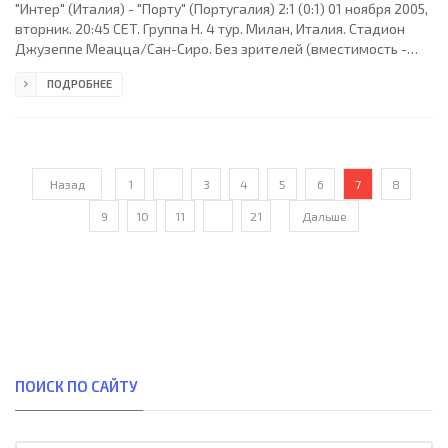
"Интер" (Италия) - "Порту" (Португалия) 2:1 (0:1) 01 ноября 2005,
вторник. 20:45 CET. Группа H. 4 тур. Милан, Италия. Стадион
Джузеппе Меацца/Сан-Сиро. Без зрителей (вместимость -
82955). Судьи: Мануэль Мехуто Гонсалес (Испания), Оскар
ПОДРОБНЕЕ
Давид Мартинес Саманьего (Испания), Хуан Юсте (Испания).
Резервный: Эваристо Пуэнтес Лейра (Испания). "Интер": Жулио
Сезар, Николас Бурдиссо, Луиш Фигу, Давид Писарро, Адриано
(Хулио Крус, 61), Хуан Себастьян Верон, Джузеппе Фавалли,
Марко Матерацци (к), Вальтер
Назад
1
...
3
4
5
6
7
8
9
10
11
...
21
Дальше
ПОИСК ПО САЙТУ