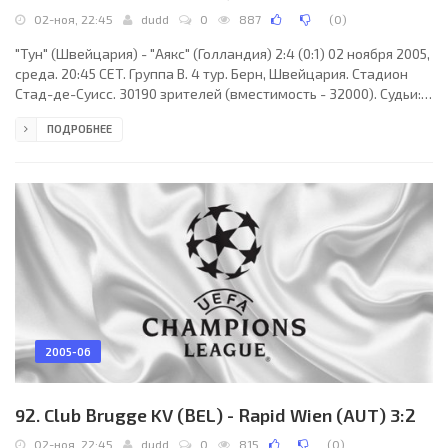
02-ноя, 22:45
dudd
0
887
(
0
)
"Тун" (Швейцария) - "Аякс" (Голландия) 2:4 (0:1) 02 ноября 2005,
среда. 20:45 CET. Группа B. 4 тур. Берн, Швейцария. Стадион
Стад-де-Суисс. 30190 зрителей (вместимость - 32000). Судьи:
Владимир Гриняк (Словакия), Мариан Ружбарски (Словакия),
ПОДРОБНЕЕ
Роман Чабай (Словакия). Резервный: Рихард Гаврилла
(Словакия). "Тун": Элдин Якупович, Леандро Виейра (Эрен Сен,
81), Жозе Гонсалвеш, Любо Миличевич (Адриано Пимента, 42),
Тьяго Бернарди, Арман Деми, Ален Орман (Андреас Гербер,
67), Сильван Эгертер (к),
2005-06
92. Club Brugge KV (BEL) - Rapid Wien (AUT) 3:2
02-ноя, 22:45
dudd
0
815
(
0
)