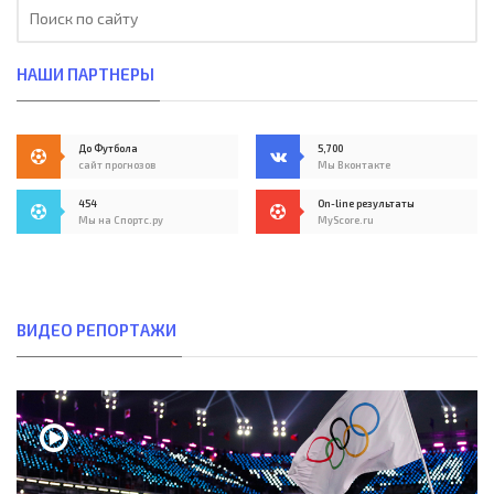
НАШИ ПАРТНЕРЫ
До Футбола
5,700
сайт прогнозов
Мы Вконтакте
454
On-line результаты
Мы на Спортс.ру
MyScore.ru
ВИДЕО РЕПОРТАЖИ