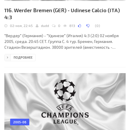
116. Werder Bremen (GER) - Udinese Calcio (ITA)
4:3
02-ноя, 22:45
dudd
0
813
(
0
)
"Вердер" (Германия) - "Удинезе" (Италия) 4:3 (2:0) 02 ноября
2005, среда. 20:45 CET. Группа C. 4 тур. Бремен, Германия.
Стадион Везерштадион. 38000 зрителей (вместимость -
42358). Судьи: Юрий Баскаков (Россия), Владимир Енютин
ПОДРОБНЕЕ
(Россия), Алексей Монахов (Россия). Резервный: Станислав
Сухина (Россия). "Вердер": Андреас Райнке, Налдо, Франк
Бауманн (к) (Юрица Враньеш, 86), Нельсон Вальдес (Арон Хунт,
80), Жоан Мику, Мирослав Клозе, Патрик Овомойела (Франк
Фаренхорст, 68), Леон Андреасен, Торстен
2005-06