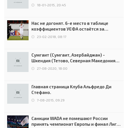
18-01-2015, 20:45
Нас не догонят. 6-е место в таблице
коэффициентов УЕФА остаётся за
Россией
23-02-2018, 08:17
Сумгаит (Сумгаит, Азербайджан) -
Шкендия (Тетово, Северная Македония) -
0:2 (0:0)
27-08-2020, 18:00
Главная страница Клуба Альфредо Ди
Стефано.
7-08-2015, 09:29
Санкции WADA не помешают России
принять чемпионат Европы и финал Лиги