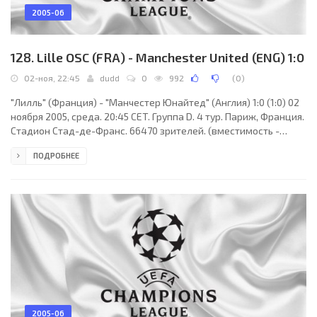
2005-06
128. Lille OSC (FRA) - Manchester United (ENG) 1:0
02-ноя, 22:45
dudd
0
992
(
0
)
"Лилль" (Франция) - "Манчестер Юнайтед" (Англия) 1:0 (1:0) 02
ноября 2005, среда. 20:45 CET. Группа D. 4 тур. Париж, Франция.
Стадион Стад-де-Франс. 66470 зрителей. (вместимость -
80000). Судьи: Маркус Мерк (Германия), Кристиан Шрейер
ПОДРОБНЕЕ
(Германия), Ян-Хендрик Зальвер (Германия). Резервный:
Феликc Брых (Германия). "Лилль": Тони Сильва, Матье Дебюши,
Статис Тавларидис, Рафаэл Шмитц, Жеффри Дерни (Даниэль
Жигакс, 79), Матт Муссилу (Питер Одемвинги, 84), Матье
Бодме, Миленко Ачимович (Йоан Кабай,
2005-06