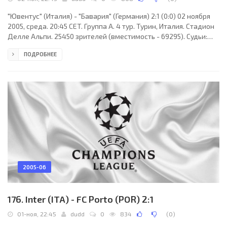
"Ювентус" (Италия) - "Бавария" (Германия) 2:1 (0:0) 02 ноября
2005, среда. 20:45 CET. Группа A. 4 тур. Турин, Италия. Стадион
Делле Альпи. 25450 зрителей (вместимость - 69295). Судьи:
Любош Михел (Словакия), Мартин Балко (Словакия), Роман
ПОДРОБНЕЕ
Слишко (Словакия). Резервный: Павел Ольшак (Словакия).
"Ювентус": Кристиан Аббьяти, Джорджио Кьеллини, Патрик
Виейра, Роберт Ковач (Мауро Каморанези, 58; Адриан Муту,
76), Эмерсон, Златан Ибрагимович, Алессандро Дель Пьеро (к)
(Павел Недвед, 46), Давид
2005-06
176. Inter (ITA) - FC Porto (POR) 2:1
01-ноя, 22:45
dudd
0
834
(
0
)