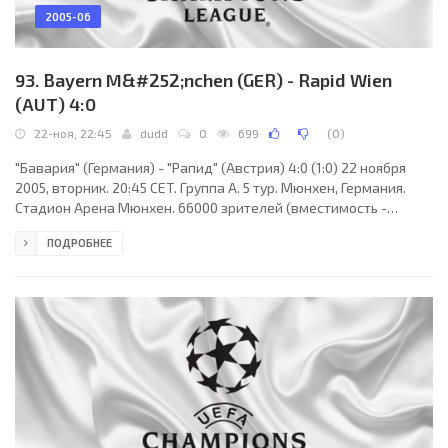
2005-06
93. Bayern M&#252;nchen (GER) - Rapid Wien
(AUT) 4:0
22-ноя, 22:45
dudd
0
699
(
0
)
"Бавария" (Германия) - "Рапид" (Австрия) 4:0 (1:0) 22 ноября
2005, вторник. 20:45 CET. Группа A. 5 тур. Мюнхен, Германия.
Стадион Арена Мюнхен. 66000 зрителей (вместимость -
67812). Судьи: Артуро Дауден Ибаньес (Испания), Клемент
ПОДРОБНЕЕ
Айете Плоу (Испания), Луис Коте Саес (Испания). Резервный:
Мигель Анхель Перес Ласа (Испания). "Бавария": Оливер Кан
(к), Вилли Саньоль, Лусио, Мартин Демикелис, Али Карими
(Хосе Паоло Герреро, 82), Рой Макай, Зе Роберто (Бастиан
Швайнштайгер, 46), Клаудио Писарро,