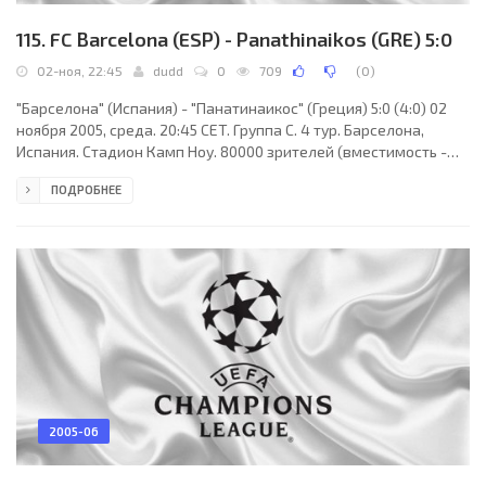
115. FC Barcelona (ESP) - Panathinaikos (GRE) 5:0
02-ноя, 22:45
dudd
0
709
(
0
)
"Барселона" (Испания) - "Панатинаикос" (Греция) 5:0 (4:0) 02
ноября 2005, среда. 20:45 CET. Группа C. 4 тур. Барселона,
Испания. Стадион Камп Ноу. 80000 зрителей (вместимость -
99354). Судьи: Рене Темминк (Голландия), Адриан Иниа
ПОДРОБНЕЕ
(Голландия), Патрик Герритсен (Голландия). Резервный: Питер
Винк (Голландия). "Барселона": Виктор Вальдес, Карлес Пуйоль
(к), Хави Эрнандес (Сантьяго Эскерро, 71), Самюэль Это´о,
Роналдиньо, Джованни ван Бронкхорст, Эдмилсон, Марк ван
Боммел (Габри Гарсия, 61),
2005-06