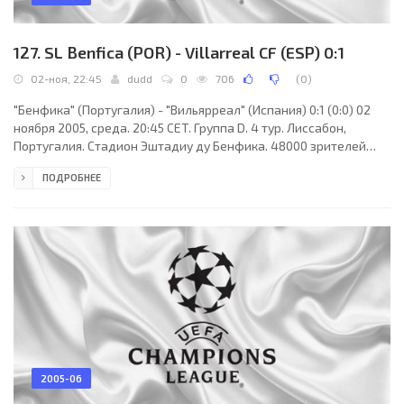
127. SL Benfica (POR) - Villarreal CF (ESP) 0:1
02-ноя, 22:45
dudd
0
706
(
0
)
"Бенфика" (Португалия) - "Вильярреал" (Испания) 0:1 (0:0) 02
ноября 2005, среда. 20:45 CET. Группа D. 4 тур. Лиссабон,
Португалия. Стадион Эштадиу ду Бенфика. 48000 зрителей
(вместимость - 65647). Судьи: Франк де Блекере (Бельгия),
ПОДРОБНЕЕ
Марк Симонс (Бельгия), Петер Херманс (Бельгия). Резервный:
Жан-Баптист Бюльтинк (Бельгия). "Бенфика": Руй Нереу,
Андерсон (Нуну Ассиш, 84), Луизао, Лео, Пети, Гиоргос
Карагунис (Манторраш, 70), Джованни (Манторраш, 70),
Мануэл Фернандеш, Симау (к), Нуну Гомеш,
2005-06