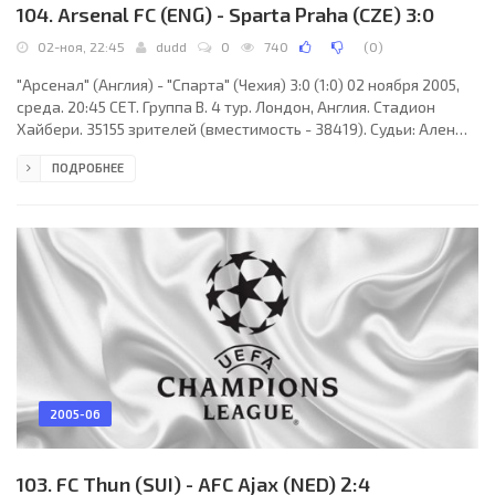
104. Arsenal FC (ENG) - Sparta Praha (CZE) 3:0
02-ноя, 22:45
dudd
0
740
(
0
)
"Арсенал" (Англия) - "Спарта" (Чехия) 3:0 (1:0) 02 ноября 2005,
среда. 20:45 CET. Группа B. 4 тур. Лондон, Англия. Стадион
Хайбери. 35155 зрителей (вместимость - 38419). Судьи: Ален
Сар (Франция), Фредерик Арно (Франция), Венсан Тексье
ПОДРОБНЕЕ
(Франция). Резервный: Тони Шапрон (Франция). "Арсенал":
Мануэль Альмуния, Робер Пирес (Цеск Фабрегас, 73), Хосе
Антонио Рейес (Эмманюэль Эбуэ, 83), Деннис Бергкамп, Лорен,
Тьерри Анри (к) (Робин ван Перси, 66), Матье Фламини,
Жилберто Силва, Гаэль Клиши, Сол
2005-06
103. FC Thun (SUI) - AFC Ajax (NED) 2:4