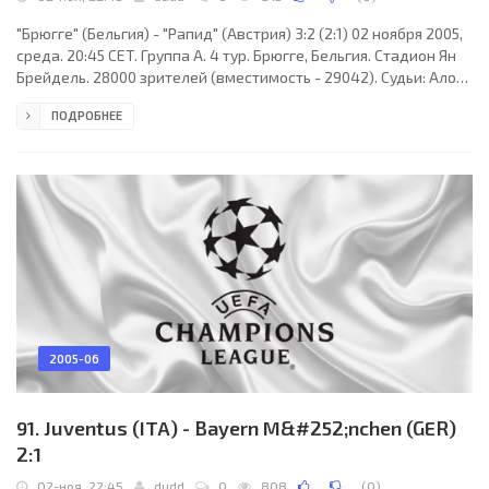
"Брюгге" (Бельгия) - "Рапид" (Австрия) 3:2 (2:1) 02 ноября 2005,
среда. 20:45 CET. Группа A. 4 тур. Брюгге, Бельгия. Стадион Ян
Брейдель. 28000 зрителей (вместимость - 29042). Судьи: Алон
Йефет (Израиль), Иосиф Бенисти (Израиль), Шмуэль Штейф
ПОДРОБНЕЕ
(Израиль). Резервный: Лиран Лиани (Израиль). "Брюгге":
Томислав Бутина, Свен Вермант, Филипп Клеман, Герт
Верхейен (к), Бошко Балабан (Гаэтан Энглебер, 83), Жонатан
Блондель, Марек Шпилар, Иван Леко (Кевин Руландтс, 86),
Хавьер Портильо (Виктор Симоес,
2005-06
91. Juventus (ITA) - Bayern M&#252;nchen (GER)
2:1
02-ноя, 22:45
dudd
0
808
(
0
)