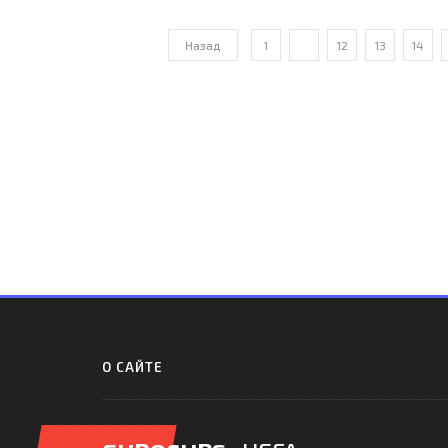
Ас
Назад
1
...
12
13
14
О САЙТЕ