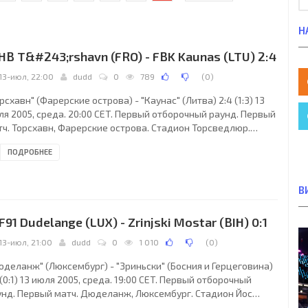
Н
 HB T&#243;rshavn (FRO) - FBK Kaunas (LTU) 2:4
13-июл, 22:00
dudd
0
789
(
0
)
рсхавн" (Фарерские острова) - "Каунас" (Литва) 2:4 (1:3) 13
ля 2005, среда. 20:00 CET. Первый отборочный раунд. Первый
тч. Торсхавн, Фарерские острова. Стадион Торсведлюр.
ьи: Браге Саннмоен (Норвегия), Ян Петер Ранден (Норвегия),
ПОДРОБНЕЕ
д-Ярле Ларсен (Норвегия). Резервный: Стиг Руне Крокдаль
рвегия). "Торсхавн": Бардур Йоханнесен, Йоханнис Йоэнсен,
ртин Нильсен, Янус Йоэнсен, Ханс Лаг (Вагнюр Мортенсен,
В
, Руни Нольсе (к), Якуп Борг, Рокур Йесперсен (Бардур
танссон, 46), Ян
 F91 Dudelange (LUX) - Zrinjski Mostar (BIH) 0:1
13-июл, 21:00
dudd
0
1 010
(
0
)
юделанж" (Люксембург) - "Зриньски" (Босния и Герцеговина)
 (0:1) 13 июля 2005, среда. 19:00 CET. Первый отборочный
унд. Первый матч. Дюделанж, Люксембург. Стадион Йос
сбаум. Судьи: Джозеф Аттард (Мальта), Филипп Агиус