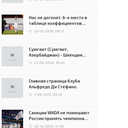
Нас не догонят. 6-е место в
таблице коэффициентов
УЕФА остаётся за Россией
23-02-2018, 08:17
Сумгаит (Сумгаит,
Азербайджан) - Шкендия
(Тетово, Северная
27-08-2020, 18:00
Македония) - 0:2 (0:0)
Главная страница Клуба
Альфредо Ди Стефано.
7-08-2015, 09:29
Санкции WADA не помешают
России принять чемпионат
Европы и финал Лиги
20-12-2020, 17:48