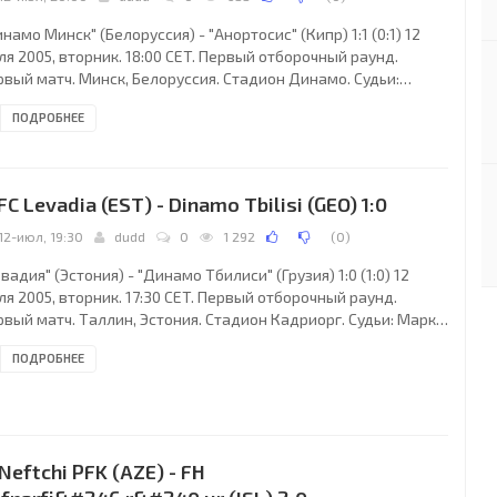
намо Минск" (Белоруссия) - "Анортосис" (Кипр) 1:1 (0:1) 12
я 2005, вторник. 18:00 CET. Первый отборочный раунд.
рвый матч. Минск, Белоруссия. Стадион Динамо. Судьи:
мир Скомина (Словения), Роберт Цирнштейн (Словения),
ПОДРОБНЕЕ
имож Архар (Словения). Резервный: Матьяз Бохинц
овения). "Динамо Минск": Артур Лесько, Ян Тигорев,
итрий Ленцевич, Дмитрий Чалей, Виталий Володенков,
рей Разин (Леонид Ковель, 26), Сергей Павлюкович (к),
 FC Levadia (EST) - Dinamo Tbilisi (GEO) 1:0
ид Зоубек (Петр Качуро, 58), Эду, Сергей Кисляк (Игорь
12-июл, 19:30
dudd
0
1 292
(
0
)
вадия" (Эстония) - "Динамо Тбилиси" (Грузия) 1:0 (1:0) 12
я 2005, вторник. 17:30 CET. Первый отборочный раунд.
рвый матч. Таллин, Эстония. Стадион Кадриорг. Судьи: Марк
ртни (Северная Ирландия), Джерард Флинн (Северная
ПОДРОБНЕЕ
ландия), Дерек Мерс (Северная Ирландия). Резервный: Кен
иннетт (Северная Ирландия). "Левадия": Артур Котенко,
дрей Калимуллин, Витольдас Чепаускас, Виталий Лейтан (Атс
рье, 60), Константин Васильев, Тихон Шишов, Константин
хк, Александр Дмитриев, Тайо Тенисте
 Neftchi PFK (AZE) - FH