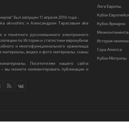
Лига Европы
Кубок Европейс
иров" был запущен 11 апреля 2010 года -
ka akvvohinc и Александром Тарасовым aka
Кубок Ярмарок
Межконтинентал
о и понятного русскоязычного электронного
клопедии по Истории и статистики еврокубков
История чемпио
удобного и многофункционального хранилища
Copa America
е материалы, видео и фото материалы, сканы
Кубок Митропы
еоматериалы. Посетителям нашего сайта
 – вы можете комментировать публикации и
RU
- All Rights Reserved.