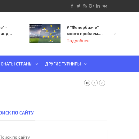
е" -
У "Фенербахче"
манда
много проблем.
инает
Но он опасен для
Подробнее
й-офф
"Зенита"
ы
ОНАТЫ СТРАНЫ
ДРУГИЕ ТУРНИРЫ
ОИСК ПО САЙТУ