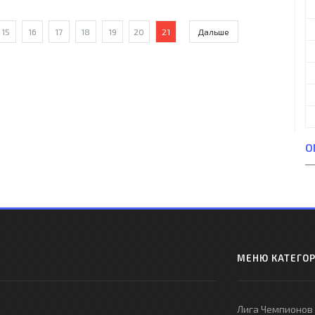
анбаев, 37), Кристиан Дику (Андрей
15
16
17
18
19
20
21
Дальше
О
МЕНЮ КАТЕГО
Лига Чемпионов