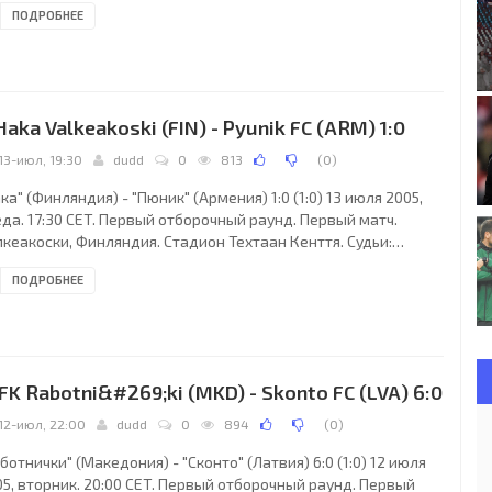
ПОДРОБНЕЕ
альта), Джозеф Камильери (Мальта). Резервный: Кевин
цопарди (Мальта). "Дюделанж": Жонатан Жубер, Кристоф
рбичони, Лоик Муни, Оливье Бодри, Себастьен Мазюрье
ан Беллини, 61), Жорис Ди Грегорио (Ахмед Эль-Ауад, 68),
фан Мартин, Лучано Крапа, Эварист Кабонго (к),
 Haka Valkeakoski (FIN) - Pyunik FC (ARM) 1:0
13-июл, 19:30
dudd
0
813
(
0
)
ка" (Финляндия) - "Пюник" (Армения) 1:0 (1:0) 13 июля 2005,
да. 17:30 CET. Первый отборочный раунд. Первый матч.
кеакоски, Финляндия. Стадион Техтаан Кенття. Судьи:
гей Березко (Украина), Сергей Суботюк (Украина), Геннадий
ПОДРОБНЕЕ
 (Украина). Резервный: Виталий Годулян (Украина). "Хака":
кко Вилмунен, Юусо Кангаскорпи (к), Лассе Карьялайнен,
 Пасоя, Микко Иннанен (Калле Эрола, 79), Яни Кауппила,
кко Маннинен, Мика Ненонен (Яркко Окконен, 52), Валерий
ович, Янне Салли, Тони
 FK Rabotni&#269;ki (MKD) - Skonto FC (LVA) 6:0
12-июл, 22:00
dudd
0
894
(
0
)
ботнички" (Македония) - "Сконто" (Латвия) 6:0 (1:0) 12 июля
5, вторник. 20:00 CET. Первый отборочный раунд. Первый