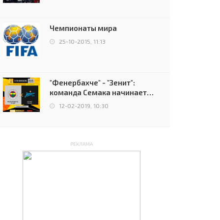
чемпионов.
Чемпионаты мира
25-10-2015, 11:13
"Фенербахче" - "Зенит":
команда Семака начинает
путь в плей-офф Лиги
12-02-2019, 10:30
Европы
РЕКЛАМА