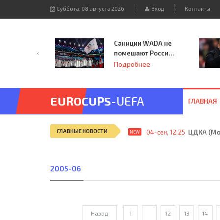
Суббота, 08 августа 2026
Вход
Контакты
Санкции WADA не
помешают России
принять
Подробнее
чемпионат
Европы и финал
Лиги чемпионов.
EUROCUPS
-UEFA
ГЛАВНАЯ
ГЛАВНЫЕ НОВОСТИ
04-сен, 12:25
ЦДКА (Мос
NEW
2005-06
Назад
1
...
12
13
14