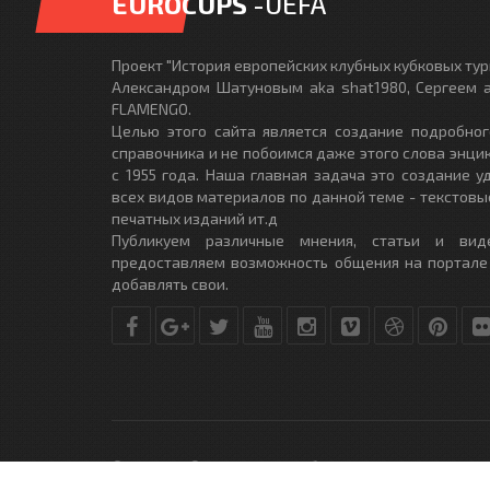
EUROCUPS
-UEFA
Проект "История европейских клубных кубковых турн
Александром Шатуновым aka shat1980, Сергеем a
FLAMENGO.
Целью этого сайта является создание подробног
справочника и не побоимся даже этого слова энци
с 1955 года. Наша главная задача это создание 
всех видов материалов по данной теме - текстовы
печатных изданий ит.д
Публикуем различные мнения, статьи и вид
предоставляем возможность общения на портале
добавлять свои.
© Copyright © 2010-2017. Разработано студией
DLE-THEME.