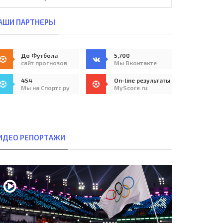
АШИ ПАРТНЕРЫ
До Футбола
5,700
сайт прогнозов
Мы Вконтакте
454
On-line результаты
Мы на Спортс.ру
MyScore.ru
ИДЕО РЕПОРТАЖИ