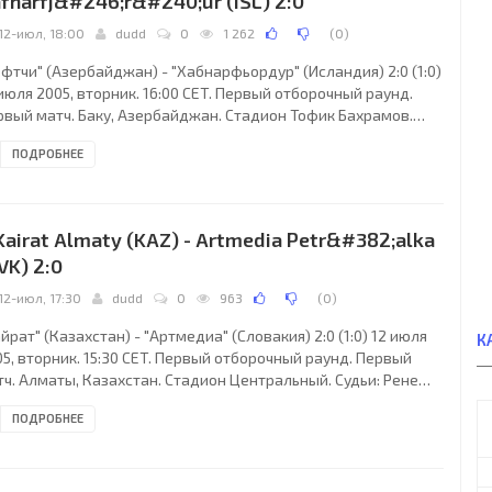
fnarfj&#246;r&#240;ur (ISL) 2:0
12-июл, 18:00
dudd
0
1 262
(
0
)
фтчи" (Азербайджан) - "Хабнарфьордур" (Исландия) 2:0 (1:0)
июля 2005, вторник. 16:00 CET. Первый отборочный раунд.
рвый матч. Баку, Азербайджан. Стадион Тофик Бахрамов.
ьи: Иван Бебек (Хорватия), Томислав Шетка (Хорватия),
ПОДРОБНЕЕ
мир Вольф (Хорватия). Резервный: Иван Новак (Хорватия).
ефтчи": Джахангир Гасанзаде, Валерий Абрамидзе, Вадим
рец, Александр Чертоганов, Георгий Адамия, Рашад Садыгов
, Агиль Мамедов (Томислав Мишура, 59), Руслан Аббасов,
 Kairat Almaty (KAZ) - Artmedia Petr&#382;alka
дыр Набиев, Заур Тагизаде, Дарко
VK) 2:0
12-июл, 17:30
dudd
0
963
(
0
)
йрат" (Казахстан) - "Артмедиа" (Словакия) 2:0 (1:0) 12 июля
К
5, вторник. 15:30 CET. Первый отборочный раунд. Первый
тч. Алматы, Казахстан. Стадион Центральный. Судьи: Рене
галла (Швейцария), Кармело Салерно (Швейцария), Клаус
ПОДРОБНЕЕ
галла (Швейцария). Резервный: Саша Кевер (Швейцария).
айрат": Евгений Набойченко, Виталий Артемов, Андриан
сновский, Самат Смаков (к), Фархадбек Ирисметов, Евгений
вчев, Валерий Лихобабенко, Юрий Аксенов (Улугбек