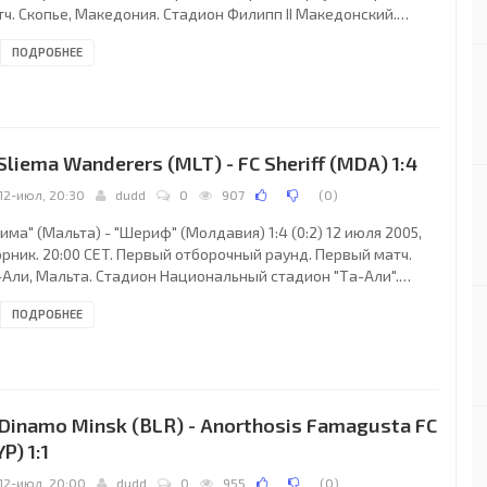
тч. Скопье, Македония. Стадион Филипп II Македонский.
дьи: Бруну Пайшау (Португалия), Паулу Жануариу
ПОДРОБНЕЕ
ортугалия), Жозе Рамалью (Португалия). Резервный: Нуну
мейда (Португалия). "Работнички": Филип Мадзовски, Игорче
янов (к), Никола Карчев, Игор Кралевски, Зоран Йованоски,
чо Трайчев, Панче Стоянов, Стоян Игнатов (Боян
хайлович, 89), Ардиян Нухийи, Горан Мазнов
 Sliema Wanderers (MLT) - FC Sheriff (MDA) 1:4
12-июл, 20:30
dudd
0
907
(
0
)
има" (Мальта) - "Шериф" (Молдавия) 1:4 (0:2) 12 июля 2005,
орник. 20:00 CET. Первый отборочный раунд. Первый матч.
-Али, Мальта. Стадион Национальный стадион "Та-Али".
дьи: Майкл Томас Росс (Северная Ирландия), Дэвид Пол Тодд
ПОДРОБНЕЕ
еверная Ирландия), Арнолд Хантер (Северная Ирландия).
зервный: Дэвид Малколм (Северная Ирландия). "Слима":
рфи Аканджи, Джо Бринкат (Алекс Мускат, 63), Мауро Ди
ло, Брайан Саид, Ноэл Тернер (к) (Адриан Мифсуд, 84),
ниэль Богданович, Данило Дончич,
 Dinamo Minsk (BLR) - Anorthosis Famagusta FC
YP) 1:1
12-июл, 20:00
dudd
0
955
(
0
)