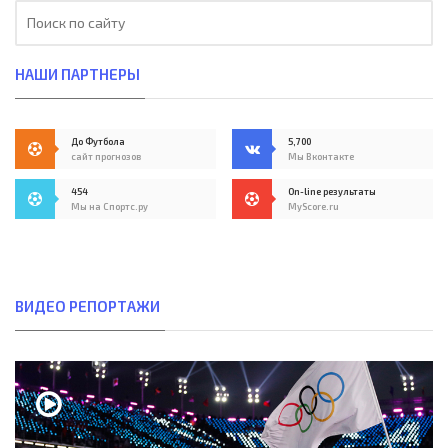
НАШИ ПАРТНЕРЫ
До Футбола
5,700
сайт прогнозов
Мы Вконтакте
454
On-line результаты
Мы на Спортс.ру
MyScore.ru
ВИДЕО РЕПОРТАЖИ