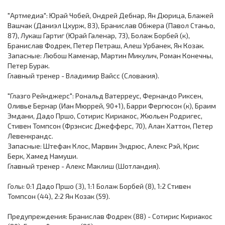
"Артмедиа": Юрай Чобей, Ондрей Дебнар, Ян Дюрица, Блажей
Вашчак (Даниэл Цхурж, 83), Бранислав Обжера (Павол Станьо,
87), Лукаш Гартиг (Юрай Галенар, 73), Болаж Борбей (к),
Бранислав Фодрек, Петер Петраш, Алеш Урбанек, Ян Козак.
Запасные: Любош Каменар, Мартин Микулич, Роман Конечны,
Петер Бурак.
Главный тренер - Владимир Вайсс (Словакия).
"Глазго Рейнджерс": Рональд Ватерреус, Фернандо Риксен,
Оливье Бернар (Иан Мюррей, 90+1), Барри Фергюсон (к), Браим
Эмдани, Дадо Пршо, Сотирис Кириакос, Жюльен Родригес,
Стивен Томпсон (Фрэнсис Джефферс, 70), Алан Хаттон, Петер
Левенкрандс.
Запасные: Штефан Клос, Марвин Эндрюс, Алекс Рэй, Крис
Берк, Хамед Намуши.
Главный тренер - Алекс Маклиш (Шотландия).
Голы: 0:1 Дадо Пршо (3), 1:1 Болаж Борбей (8), 1:2 Стивен
Томпсон (44), 2:2 Ян Козак (59).
Предупреждения: Бранислав Фодрек (88) - Сотирис Кириакос