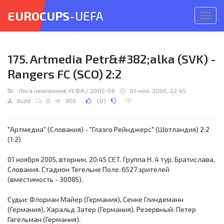
EUROCUPS
-UEFA
Откр
меню
175. Artmedia Petr&#382;alka (SVK) -
Rangers FC (SCO) 2:2
Лига чемпионов УЕФА
/
2005-06
01-ноя, 2005, 22:45
dudd
0
956
(
0
)
"Артмедиа" (Словакия) - "Глазго Рейнджерс" (Шотландия) 2:2
(1:2)
01 ноября 2005, вторник. 20:45 CET. Группа H. 4 тур. Братислава,
Словакия. Стадион Тегельне Поле. 6527 зрителей
(вместимость - 30085).
Судьи: Флориан Майер (Германия), Сенке Глиндеманн
(Германия), Харальд Затер (Германия). Резервный: Петер
Гагельман (Германия).