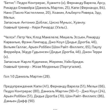
"Бетис": Педро Контрерас, Хуанито (к), Фернанду Варела, Арсу,
Рикардо Оливейра (Даниэль Мартин, 25), Капи (Фернандо, 84),
Нано (Паоло Кастеллини, 20), Хоакин, Альберто Ривера, Эду,
Мельи.
Запасные: Антонио Доблас, Циско Муньос, Хуанлу.
Главный тренер - Кери Ричардс (Уэльс).
"Челси": Петр Чех, Клод Макелеле, Мишель Эссьен, Рикарду
Карвалью, Фрэнк Лэмпард, Джо Коул (Дидье Дрогба, 46),
Вильям Галлас, Арьен Роббен (Шон Райт-Филлипс, 65), Паулу
Феррейра, Эйдур Гудьонсен (Дидье Дрогба, 46), Джон Терри
(к).
Запасные: Карло Кудичини, Жереми, Уэйн Бридж.
Главный тренер - Жозе Моуринью (Португалия).
Гол: 1:0 Даниэль Мартин (28).
Предупреждения: Капи (41), Фернанду Варела (51), Мельи (66),
Педро Контрерас (80), Даниэль Мартин (90+1) - Джо Коул (24),
Арьен Роббен (51), Дидье Дрогба (70), Шон Райт-Филлипс (86),
Дамьен Дафф (90).