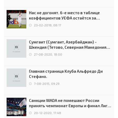
Нас не догонят. 6-е место в таблице
коэффициентов УЕФА остаётся за
Россией
23-02-2018, 08:17
Сумгаит (Сумгаит, Азербайджан) -
Шкендия (Тетово, Северная Македония) -
0:2 (0:0)
27-08-2020, 18:00
Главная страница Клуба Альфредо Ди
Стефано.
7-08-2015, 09:29
Санкции WADA не помешают России
принять чемпионат Европы и финал Лиги
чемпионов.
20-12-2020, 17:48