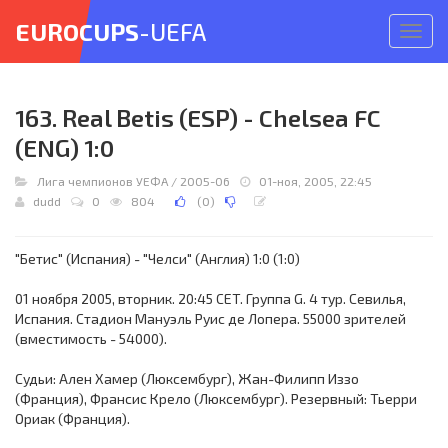
EUROCUPS
-UEFA
Откр
меню
163. Real Betis (ESP) - Chelsea FC
(ENG) 1:0
Лига чемпионов УЕФА
/
2005-06
01-ноя, 2005, 22:45
dudd
0
804
(
0
)
"Бетис" (Испания) - "Челси" (Англия) 1:0 (1:0)
01 ноября 2005, вторник. 20:45 CET. Группа G. 4 тур. Севилья,
Испания. Стадион Мануэль Руис де Лопера. 55000 зрителей
(вместимость - 54000).
Судьи: Ален Хамер (Люксембург), Жан-Филипп Иззо
(Франция), Франсис Крело (Люксембург). Резервный: Тьерри
Ориак (Франция).