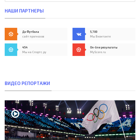
НАШИ ПАРТНЕРЫ
До Футбола
5,700
сайт прогнозов
Мы Вконтакте
454
On-line результаты
Мы на Спортс.ру
MyScore.ru
ВИДЕО РЕПОРТАЖИ