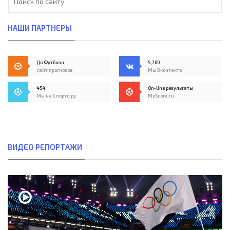
НАШИ ПАРТНЕРЫ
До Футбола
5,700
сайт прогнозов
Мы Вконтакте
454
On-line результаты
Мы на Спортс.ру
MyScore.ru
ВИДЕО РЕПОРТАЖИ