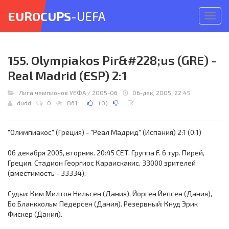
EUROCUPS
-UEFA
Откр
меню
155. Olympiakos Pir&#228;us (GRE) -
Real Madrid (ESP) 2:1
Лига чемпионов УЕФА
/
2005-06
06-дек, 2005, 22:45
dudd
0
861
(
0
)
"Олимпиакос" (Греция) - "Реал Мадрид" (Испания) 2:1 (0:1)
06 декабря 2005, вторник. 20:45 CET. Группа F. 6 тур. Пирей,
Греция. Стадион Георгиос Караискакис. 33000 зрителей
(вместимость - 33334).
Судьи: Ким Милтон Нильсен (Дания), Йорген Йепсен (Дания),
Бо Бланкхольм Педерсен (Дания). Резервный: Кнуд Эрик
Фискер (Дания).