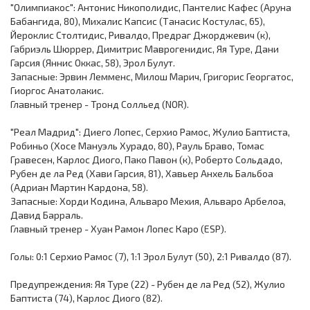
"Олимпиакос": Антонис Никополидис, Пантелис Кафес (Аруна
Бабангида, 80), Михалис Капсис (Танасис Костулас, 65),
Йероклис Столтидис, Ривалдо, Предраг Джорджевич (к),
Габриэль Шюррер, Димитрис Маврогенидис, Яя Туре, Дани
Гарсия (Яннис Оккас, 58), Эрол Булут.
Запасные: Эрвин Лемменс, Милош Марич, Григорис Георгатос,
Гиоргос Анатолакис.
Главный тренер - Тронд Солльед (NOR).
"Реал Мадрид": Диего Лопес, Серхио Рамос, Жулио Баптиста,
Робиньо (Хосе Мануэль Хурадо, 80), Рауль Браво, Томас
Гравесен, Карлос Диого, Пако Павон (к), Роберто Сольдадо,
Рубен де ла Ред (Хави Гарсия, 81), Хавьер Анхель Бальбоа
(Адриан Мартин Кардона, 58).
Запасные: Хорди Кодина, Альваро Мехия, Альваро Арбелоа,
Давид Барраль.
Главный тренер - Хуан Рамон Лопес Каро (ESP).
Голы: 0:1 Серхио Рамос (7), 1:1 Эрол Булут (50), 2:1 Ривалдо (87).
Предупреждения: Яя Туре (22) - Рубен де ла Ред (52), Жулио
Баптиста (74), Карлос Диого (82).