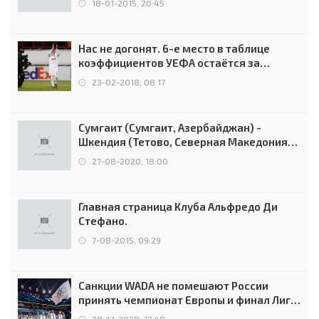
18-01-2015, 20:45
Нас не догонят. 6-е место в таблице
коэффициентов УЕФА остаётся за
Россией
23-02-2018, 08:17
Сумгаит (Сумгаит, Азербайджан) -
Шкендия (Тетово, Северная Македония) -
0:2 (0:0)
27-08-2020, 18:00
Главная страница Клуба Альфредо Ди
Стефано.
7-08-2015, 09:29
Санкции WADA не помешают России
принять чемпионат Европы и финал Лиги
чемпионов.
20-12-2020, 17:48