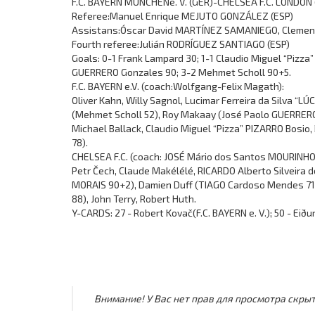
F.C. BAYERN MÜNCHENe. V. (GER)-CHELSEA F.C. LONDON (
Referee:Manuel Enrique MEJUTO GONZÁLEZ (ESP)
Assistans:Óscar David MARTÍNEZ SAMANIEGO, Clemen
Fourth referee:Julián RODRÍGUEZ SANTIAGO (ESP)
Goals: 0-1 Frank Lampard 30; 1-1 Claudio Miguel “Pizza”
GUERRERO Gonzales 90; 3-2 Mehmet Scholl 90+5.
F.C. BAYERN e.V. (coach:Wolfgang-Felix Magath):
Oliver Kahn, Willy Sagnol, Lucimar Ferreira da Silva “L
(Mehmet Scholl 52), Roy Makaay (José Paolo GUERRERO 
Michael Ballack, Claudio Miguel “Pizza” PIZARRO Bosio,
78).
CHELSEA F.C. (coach: JOSÉ Mário dos Santos MOURINHO 
Petr Čech, Claude Makélélé, RICARDO Alberto Silveira
MORAIS 90+2), Damien Duff (TIAGO Cardoso Mendes 71), 
88), John Terry, Robert Huth.
Y-CARDS: 27 - Robert Kovač(F.C. BAYERN e. V.); 50 - Eið
Внимание! У Вас нет прав для просмотра скрыт