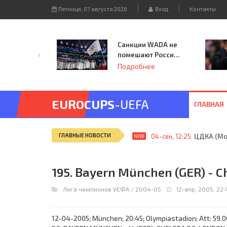
Пятница, 07 августа 2026
Вход
Контакты
Санкции WADA не
помешают России
принять
Подробнее
чемпионат
Европы и финал
Лиги чемпионов.
EUROCUPS
-UEFA
ГЛАВНАЯ
ГЛАВНЫЕ НОВОСТИ
04-сен, 12:25
ЦДКА (Мос
NEW
195. Bayern München (GER) - Ch
Лига чемпионов УЕФА
/
2004-05
12-апр, 2005, 22:
12-04-2005; München; 20:45; Olympiastadion; Att: 59.