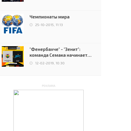
чемпионов.
Чемпионаты мира
25-10-2015, 11:13
"Фенербахче" - "Зенит":
команда Семака начинает
путь в плей-офф Лиги
12-02-2019, 10:30
Европы
РЕКЛАМА