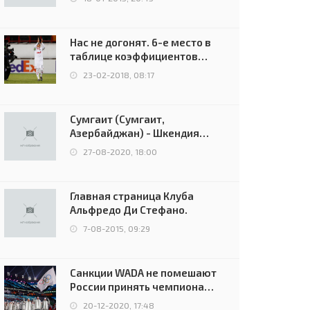
Нас не догонят. 6-е место в
таблице коэффициентов
УЕФА остаётся за Россией
23-02-2018, 08:17
Сумгаит (Сумгаит,
Азербайджан) - Шкендия
(Тетово, Северная
27-08-2020, 18:00
Македония) - 0:2 (0:0)
Главная страница Клуба
Альфредо Ди Стефано.
7-08-2015, 09:29
Санкции WADA не помешают
России принять чемпионат
Европы и финал Лиги
20-12-2020, 17:48