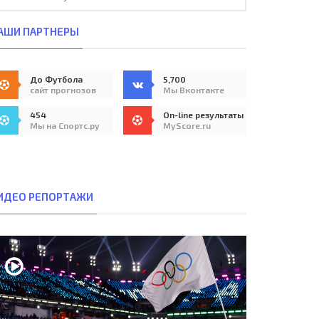
АШИ ПАРТНЕРЫ
До Футбола
5,700
сайт прогнозов
Мы Вконтакте
454
On-line результаты
Мы на Спортс.ру
MyScore.ru
ИДЕО РЕПОРТАЖИ