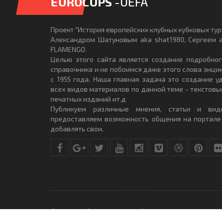
EUROCUPS
-UEFA
Проект "История европейских клубных кубковых турн
Александром Шатуновым aka shat1980, Сергеем a
FLAMENGO.
Целью этого сайта является создание подробног
справочника и не побоимся даже этого слова энци
с 1955 года. Наша главная задача это создание 
всех видов материалов по данной теме - текстовы
печатных изданий ит.д
Публикуем различные мнения, статьи и вид
предоставляем возможность общения на портале
добавлять свои.
© Copyright © 2010-2017. Разработано студией
DLE-THEME.