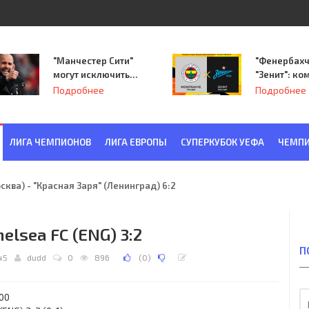
"Манчестер Сити"
"Фенербахч
могут исключить
"Зенит": ко
из Лиги
Семака нач
Подробнее
Подробнее
чемпионов.
путь в пле
Лиги Европ
ЛИГА ЧЕМПИОНОВ
ЛИГА ЕВРОПЫ
СУПЕРКУБОК УЕФА
ЧЕМПИ
ква) - "Красная Заря" (Ленинград) 6:2
elsea FC (ENG) 3:2
П
45
dudd
0
896
(
0
)
000