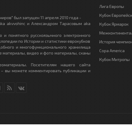
Лига Европы
Кубок Европейс
иров" был запущен 11 апреля 2010 года -
ka akvvohinc и Александром Тарасовым aka
Кубок Ярмарок
Межконтинентал
о и понятного русскоязычного электронного
клопедии по Истории и статистики еврокубков
История чемпио
удобного и многофункционального хранилища
Copa America
е материалы, видео и фото материалы, сканы
Кубок Митропы
еоматериалы. Посетителям нашего сайта
 – вы можете комментировать публикации и
RU
- All Rights Reserved.