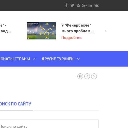
е" -
У "Фенербахче"
манда
много проблем.
инает
Но он опасен для
Подробнее
й-офф
"Зенита"
ы
ОНАТЫ СТРАНЫ
ДРУГИЕ ТУРНИРЫ
ОИСК ПО САЙТУ