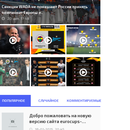
Санкции WADA не помешают России принять
чемпионат Европы и..
20-дек, 17:48
S. Górnik Zabrze (POL) - V.T.J.
250. FC Unirea (ROU) - Hajduk
kla Praha (ČSSR) 3:0..
Split (CRO) 1:1..
20-сен, 15:33
26-авг, 21:30
ПОПУЛЯРНОЕ
СЛУЧАЙНОЕ
КОММЕНТИРУЕМЫЕ
Добро пожаловать на новую
версию сайта eurocups-
uefa.ru
18-01-2015, 20:45