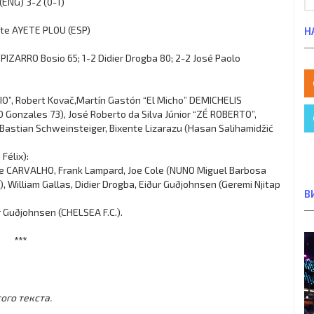
ENG) 3-2 (0-1)
te AYETE PLOU (ESP)
Н
 PIZARRO Bosio 65; 1-2 Didier Drogba 80; 2-2 José Paolo
ÚCIO”, Robert Kovač,Martín Gastón “El Micho” DEMICHELIS
Gonzales 73), José Roberto da Silva Júnior “ZÉ ROBERTO”,
 Bastian Schweinsteiger, Bixente Lizarazu (Hasan Salihamidžić
Félix):
 de CARVALHO, Frank Lampard, Joe Cole (NUNO Miguel Barbosa
William Gallas, Didier Drogba, Eiður Guðjohnsen (Geremi Njitap
В
ur Guðjohnsen (CHELSEA F.C.).
***
ого текста.