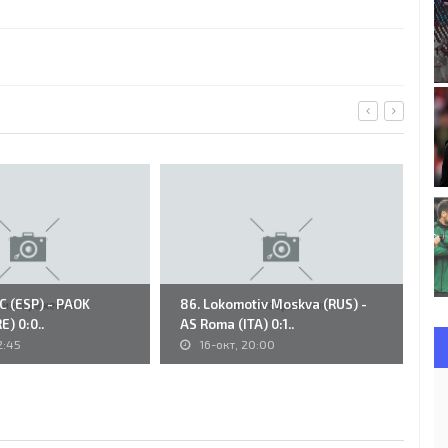
FC (ESP) - PAOK
86. Lokomotiv Moskva (RUS) -
K.
E) 0:0..
AS Roma (ITA) 0:1..
Du
2:45
16-окт, 20:00