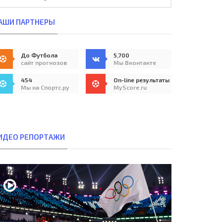
АШИ ПАРТНЕРЫ
До Футбола
5,700
сайт прогнозов
Мы Вконтакте
454
On-line результаты
Мы на Спортс.ру
MyScore.ru
ИДЕО РЕПОРТАЖИ