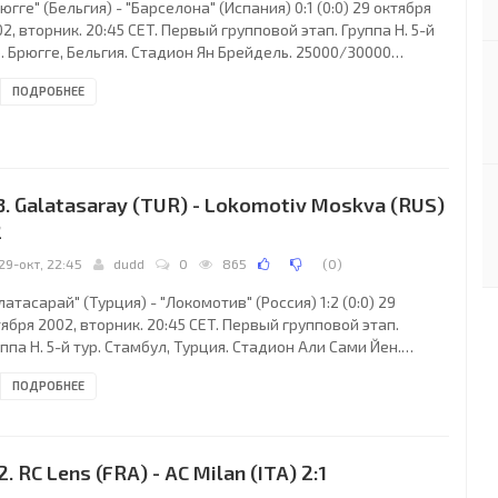
югге" (Бельгия) - "Барселона" (Испания) 0:1 (0:0) 29 октября
2, вторник. 20:45 CET. Первый групповой этап. Группа H. 5-й
. Брюгге, Бельгия. Стадион Ян Брейдель. 25000/30000
телей (вместимость - 29042). Судьи: Грэм Полл (Англия),
ПОДРОБНЕЕ
ип Шарп (Англия), Гленн Тернер (Англия). Резервный: Стивен
н (Англия). "Брюгге": 1. Дани Верлинден (к), 2. Оливье де Кок,
Тимми Симонс, 4. Милан Лесняк (33. Бенгт Сетернс, 80), 5.
ер ван дер Хейден (10. Братислав Ристич, 68), 6. Филипп
еман
3. Galatasaray (TUR) - Lokomotiv Moskva (RUS)
2
29-окт, 22:45
dudd
0
865
(
0
)
латасарай" (Турция) - "Локомотив" (Россия) 1:2 (0:0) 29
ября 2002, вторник. 20:45 CET. Первый групповой этап.
ппа H. 5-й тур. Стамбул, Турция. Стадион Али Сами Йен.
000/19700 зрителей (вместимость - 22800). Судьи: Вольфганг
ПОДРОБНЕЕ
арк (Германия), Ян-Хендрик Зальвер (Германия), Фолькер
цель (Германия). Резервный: Уве Кеммлинг (Германия).
латасарай": 1. Фарид Мондрагон, 3. Бюлент Коркмаз (к), 5.
е Ашык, 6. Ариф Эрдем (4. Жоао Батиста, 46), 14. Элвир
2. RC Lens (FRA) - AC Milan (ITA) 2:1
ич (11. Хасан Шаш, 46), 17.