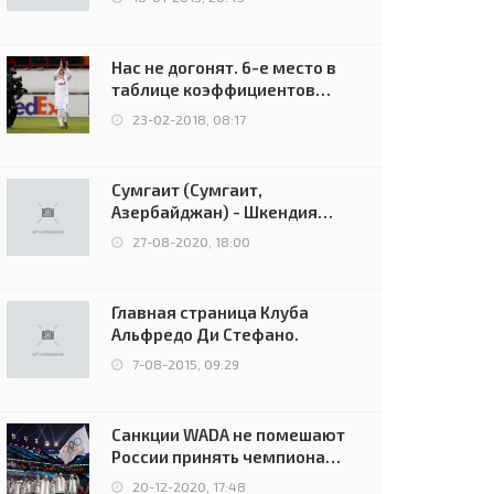
Нас не догонят. 6-е место в
таблице коэффициентов
УЕФА остаётся за Россией
23-02-2018, 08:17
Сумгаит (Сумгаит,
Азербайджан) - Шкендия
(Тетово, Северная
27-08-2020, 18:00
Македония) - 0:2 (0:0)
Главная страница Клуба
Альфредо Ди Стефано.
7-08-2015, 09:29
Санкции WADA не помешают
России принять чемпионат
Европы и финал Лиги
20-12-2020, 17:48