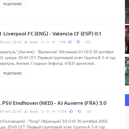
ПОДРОБНЕЕ
раджина (Швейцария), Маттиас Арне (Швейцария).
зервный: Маркус Нобс (Швейцария). АЕК: 22. Дионисиос
тис, 2. Вассилис Борбокис (к) (30. Илия Ивич, 66), 5. Никос
теноглу, 10. Ваcсилис Цартас (18. Вальтер Сентено, 66), 11.
мис Николаидис, 17. Михалис
1. Liverpool FC (ENG) - Valencia CF (ESP) 0:1
30-окт, 22:45
dudd
0
1 139
(
0
)
верпуль" (Англия) - "Валенсия" (Испания) 0:1 (0:1) 30 октября
2, среда. 20:45 CET. Первый групповой этап. Группа B. 5-й тур.
верпуль, Англия. Стадион Энфилд. 41831 зрителей
естимость - 45276). Судьи: Терье Хауге (Норвегия), Оле-
ПОДРОБНЕЕ
рманн Борган (Норвегия), Стейнар Хольвик (Норвегия).
ервный: Кьелл Алсет (Норвегия). "Ливерпуль": 1. Ежи Дудек,
Сами Хююпя (к), 8. Эмиль Хески (5. Милан Барош, 61), 10.
кл Оуэн, 13. Дэнни Мерфи (7. Владимир Шмицер, 61), 16.
тмар Хаманн, 17. Стивен
. PSV Eindhoven (NED) - AJ Auxerre (FRA) 3:0
30-окт, 22:45
dudd
0
1 034
(
0
)
 (Голландия) - "Осер" (Франция) 3:0 (1:0) 30 октября 2002,
да. 20:45 CET. Первый групповой этап. Группа A. 5-й тур.