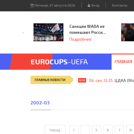
Пятница, 07 августа 2026
Вход
Контакты
Санкции WADA не
помешают России
принять
Подробнее
чемпионат
Европы и финал
Лиги чемпионов.
EUROCUPS
-UEFA
ГЛАВНАЯ
ГЛАВНЫЕ НОВОСТИ
04-сен, 12:25
ЦДКА (Мос
NEW
2002-03
Назад
1
...
5
6
7
8