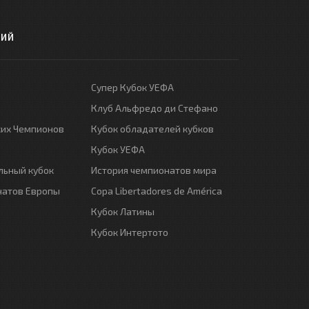
РИЙ
Супер Кубок УЕФА
Клуб Альфредо ди Стефано
ких Чемпионов
Кубок обладателей кубков
Кубок УЕФА
ьный кубок
История чемпионатов мира
натов Европы
Copa Libertadores de América
Кубок Латины
Кубок Интертото