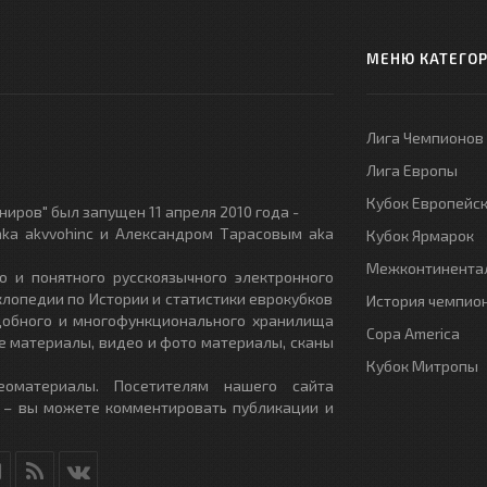
МЕНЮ КАТЕГО
Лига Чемпионов
Лига Европы
Кубок Европейс
иров" был запущен 11 апреля 2010 года -
ka akvvohinc и Александром Тарасовым aka
Кубок Ярмарок
Межконтинентал
о и понятного русскоязычного электронного
клопедии по Истории и статистики еврокубков
История чемпио
удобного и многофункционального хранилища
Copa America
е материалы, видео и фото материалы, сканы
Кубок Митропы
еоматериалы. Посетителям нашего сайта
 – вы можете комментировать публикации и