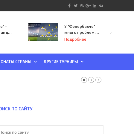
е" -
У "Фенербахче"
манда
много проблем.
инает
Но он опасен для
Подробнее
й-офф
"Зенита"
ы
ОНАТЫ СТРАНЫ
ДРУГИЕ ТУРНИРЫ
ОИСК ПО САЙТУ