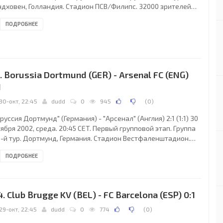
ндховен, Голландия. Стадион ПСВ/Филипс. 32000 зрителей
естимость - 35119). Судьи: Кнуд Эрик Фискер (Дания), Ленс
ПОДРОБНЕЕ
рсен (Дания), Маркку Тьенсу (Дания). Резервный: Николай
лькварц (Дания). ПСВ: 23. Рональд Ватерреус, 3. Кевин
ланд, 4. Эрнест Фабер, 6. Марк ван Боммел (к) (13. Ремко
 дер Схааф, 65), 9. Матея Кежман, 10. Арнольд Брюггинк, 11.
ен Роббен (7.
. Borussia Dortmund (GER) - Arsenal FC (ENG)
1
30-окт, 22:45
dudd
0
945
(
0
)
руссия Дортмунд" (Германия) - "Арсенал" (Англия) 2:1 (1:1) 30
ября 2002, среда. 20:45 CET. Первый групповой этап. Группа
 5-й тур. Дортмунд, Германия. Стадион Вестфаленштадион.
000 зрителей (вместимость - 68600). Судьи: Мануэль Мехуто
ПОДРОБНЕЕ
нсалес (Испания), Оскар Давид Мартинес Саманьего
пания), Рафаэль Герреро Алонсо (Испания). Резервный:
лос Мехия Давила (Испания). "Боруссия Дортмунд": 1. Йенс
анн, 2. Эванилсон, 4. Кристиан Вернс, 5. Себастьян Кель (7.
4. Club Brugge KV (BEL) - FC Barcelona (ESP) 0:1
фан Ройтер, 69), 8.
29-окт, 22:45
dudd
0
774
(
0
)