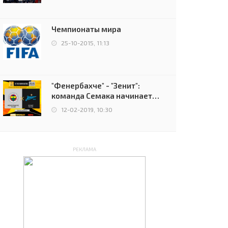
чемпионов.
Чемпионаты мира
25-10-2015, 11:13
"Фенербахче" - "Зенит":
команда Семака начинает
путь в плей-офф Лиги
12-02-2019, 10:30
Европы
РЕКЛАМА