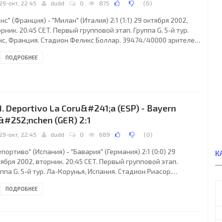
29-окт, 22:45
dudd
0
875
(
0
)
нс" (Франция) - "Милан" (Италия) 2:1 (1:1) 29 октября 2002,
рник. 20:45 CET. Первый групповой этап. Группа G. 5-й тур.
нс, Франция. Стадион Феликс Боллар. 39474/40000 зрителей
естимость - 41233). Судьи: Грэм Барбер (Англия), Дэвид
ПОДРОБНЕЕ
ски (Англия), Кевин Пайк (Англия). Резервный: Роберт Стайлс
глия). "Ланс": 1. Гийом Вармюз (к), 3. Ригобер Сонг, 4. Адама
ибали, 6. Яцек Бонк, 7. Антуан Сибьерски (23. Абдулай Фай,
, 8. Сейду Кейта, 10. Даниэль Морейра (18. Оливье Томер, 90),
1. Deportivo La Coru&#241;a (ESP) - Bayern
#252;nchen (GER) 2:1
29-окт, 22:45
dudd
0
689
(
0
)
портиво" (Испания) - "Бавария" (Германия) 2:1 (0:0) 29
К
ября 2002, вторник. 20:45 CET. Первый групповой этап.
ппа G. 5-й тур. Ла-Корунья, Испания. Стадион Риасор.
000/33000 зрителей (вместимость - 34600). Судьи: Андерс
ПОДРОБНЕЕ
иск (Швеция), Лейф Линдберг (Швеция), Кеннет Петерссон
веция). Резервный: Мартин Ингварссон (Швеция).
портиво": 25. Хуанми, 3. Энрике Ромеро, 4. Нурредин Найбет,
Сеcар Мартин, 6. Мауро Силва, 7. Рой Макай (20. Донато Гама,