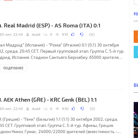
Н
4. Real Madrid (ESP) - AS Roma (ITA) 0:1
30-окт, 22:45
dudd
0
910
(
0
)
ал Мадрид" (Испания) - "Рома" (Италия) 0:1 (0:1) 30 октября
2, среда. 20:45 CET. Первый групповой этап. Группа C. 5-й тур.
дрид, Испания. Стадион Сантьяго Бернабеу. 65000 зрителей
местимость - 81044). Судьи: Хью Даллас (Шотландия), Уилсон
ПОДРОБНЕЕ
вайн (Шотландия), Давид Дойг (Шотландия). Резервный:
ннет Уильям Кларк (Шотландия). "Реал Мадрид": 1. Икер
ильяс, 2. Мичел Сальгадо, 3. Роберто Карлос, 4. Фернандо
В
ро (к), 5. Зинедин Зидан (9. Фернандо Морьентес, 78), 6.
н Эльгера, 7.
3. AEK Athen (GRE) - KRC Genk (BEL) 1:1
30-окт, 22:45
dudd
0
930
(
0
)
 (Греция) - "Генк" (Бельгия) 1:1 (1:1) 30 октября 2002, среда.
45 CET. Групповой этап. Группа C. 5-й тур. Афины, Греция.
адион Никос Гумас. 24000/22000 зрителей (вместимость -
729). Судьи: Массимо Бузакка (Швейцария), Франческо