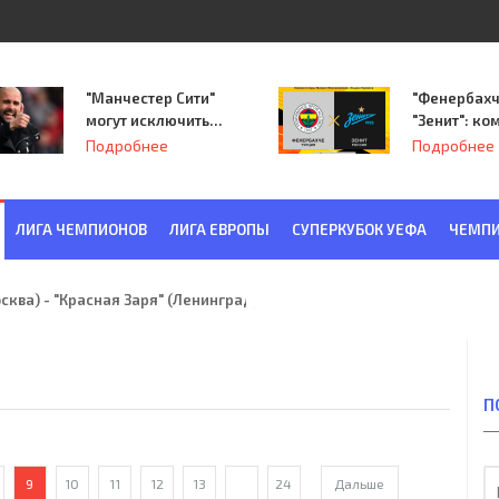
"Манчестер Сити"
"Фенербахч
могут исключить
"Зенит": ко
из Лиги
Семака нач
Подробнее
Подробнее
чемпионов.
путь в пле
Лиги Европ
ЛИГА ЧЕМПИОНОВ
ЛИГА ЕВРОПЫ
СУПЕРКУБОК УЕФА
ЧЕМПИ
ква) - "Красная Заря" (Ленинград) 6:2
П
9
10
11
12
13
...
24
Дальше