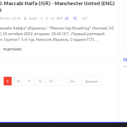
0. Maccabi Haifa (ISR) - Manchester United (ENG)
2), 10. Фран (к) (22. Роберто
0
29-окт, 22:45
dudd
0
857
(
0
)
аккаби Хайфа" (Израиль) - "Манчестер Юнайтед" (Англия) 3:0
0) 29 октября 2002, вторник. 20:45 CET.. Первый рупповой
п. Группа F. 5-й тур. Никосия, Израиль. Стадион ГСП.
000/22000 зрителей (вместимость - 22859). Судьи: Антонио
ПОДРОБНЕЕ
сус Лопес Ньето (Испания), Викториано Жиральдес Карраско
спания), Сальвадор Хирино Ривера (Испания). Резервный:
О
аристо Пуэнтес Лейра (Испания). "Маккаби Хайфа": 44. Дуду
т, 2. Раймондас Жутаутас (13. Михаэль Зандберг, 81), 3. Алон
ази, 4. Арик Бенадо
9
10
11
12
13
...
24
Дальше