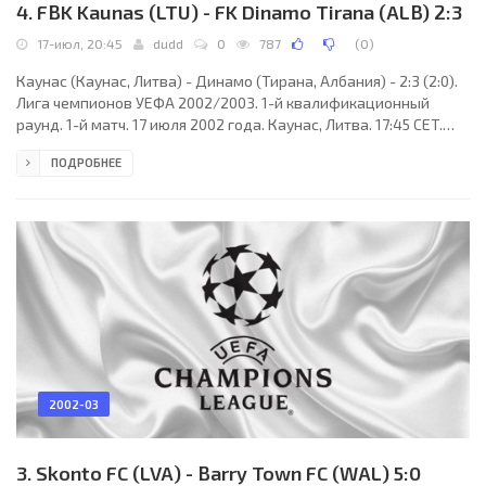
4. FBK Kaunas (LTU) - FK Dinamo Tirana (ALB) 2:3
17-июл, 20:45
dudd
0
787
(
0
)
Каунас (Каунас, Литва) - Динамо (Тирана, Албания) - 2:3 (2:0).
Лига чемпионов УЕФА 2002/2003. 1-й квалификационный
раунд. 1-й матч. 17 июля 2002 года. Каунас, Литва. 17:45 CET.
Стадион имени С. Дарюса и С. Гиренаса (вместимость – 9180).
ПОДРОБНЕЕ
Судьи: Олег Чикун, Василий Калиновский, Сергей Жук (все -
Беларусь). Резервный: Валерий Величко (Беларусь). Каунас
Литва: 12. Эдуардас Курскис, 2. Дарюс Санаевас (20. Ирмантас
Зелмикас, 46), 5. Томас Канчельскис, 8. Гинтарас Юодяйкис, 9.
Марюс Безыкорновас, 10.
2002-03
3. Skonto FC (LVA) - Barry Town FC (WAL) 5:0