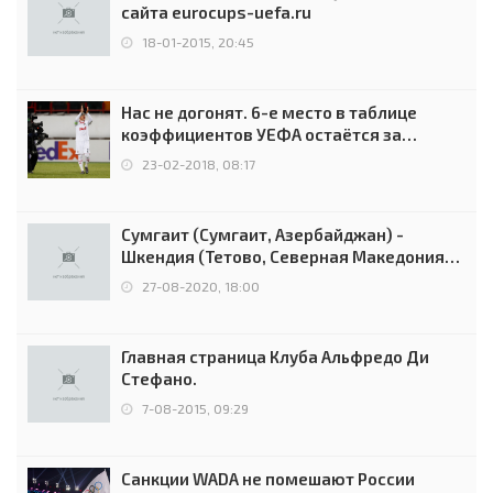
сайта eurocups-uefa.ru
18-01-2015, 20:45
Нас не догонят. 6-е место в таблице
коэффициентов УЕФА остаётся за
Россией
23-02-2018, 08:17
Сумгаит (Сумгаит, Азербайджан) -
Шкендия (Тетово, Северная Македония) -
0:2 (0:0)
27-08-2020, 18:00
Главная страница Клуба Альфредо Ди
Стефано.
7-08-2015, 09:29
Санкции WADA не помешают России