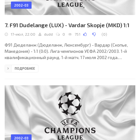
2002-03
7. F91 Dudelange (LUX) - Vardar Skopje (MKD) 1:1
17-июл, 22:00
dudd
0
751
(
0
)
Ф91 Дюделанж (Дюделанж, Люксембург) - Вардар (Скопье,
Македония) - 1:1 (0:0). Лига чемпионов УЕФА 2002/2003. 1-й
квалификационный раунд. 1-й матч. 17 июля 2002 года.
Люксембург, Люксембург. 20:00 CET. Стадион "Жози Бартель".
ПОДРОБНЕЕ
841 зритель. Судьи: Костадин Костадинов, Крассимир Керезов,
Иван Валчев (все - Болгария). Резервный: Живко Димитров
(Болгария). Ф91 Дюделанж: 12. Альбер Поло (ФРА), 2. Рогер
Лутц (ГЕР) (к), 4. Франк Девилль, 6. Райнер Хаук (ГЕР), 8.
Козимо Барнабо, 10. Жоаким МАШАДУ
2002-03