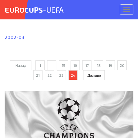
EUROCUPS
-UEFA
Откр
меню
2002-03
Назад
1
...
15
16
17
18
19
20
21
22
23
24
Дальше