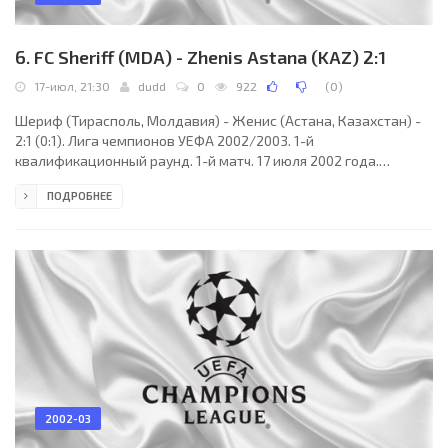
6. FC Sheriff (MDA) - Zhenis Astana (KAZ) 2:1
17-июл, 21:30
dudd
0
922
(
0
)
Шериф (Тирасполь, Молдавия) - Женис (Астана, Казахстан) -
2:1 (0:1). Лига чемпионов УЕФА 2002/2003. 1-й
квалификационный раунд. 1-й матч. 17 июля 2002 года.
Тирасполь, Молдавия. 19:30 CET. Стадион "Шериф". 5000
ПОДРОБНЕЕ
зрителей (вместимость - 14300). Судьи: Бюлент Узун, Мюнир
Такпак, Фахир Эрсой (все - Турция). Резервный: Куддуси
Мюфтюоглу (Турция). Шериф (Тирасполь): 1. Александр
Кирилов, 3. Сорин Ботиш (РУМ), 4. Юрий Приганюк (МОЛ/РОС),
5. Важа Тархнишвили (ГРУ), 7. Станислав Иванов (МОЛ/РОС), 8.
2002-03