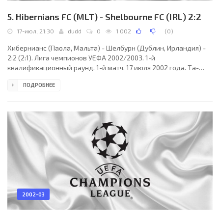
5. Hibernians FC (MLT) - Shelbourne FC (IRL) 2:2
17-июл, 21:30
dudd
0
1 002
(
0
)
Хибернианс (Паола, Мальта) - Шелбурн (Дублин, Ирландия) -
2:2 (2:1). Лига чемпионов УЕФА 2002/2003. 1-й
квалификационный раунд. 1-й матч. 17 июля 2002 года. Та-
Кали, Мальта. 19:30 CET. Национальный стадион (вместимость
ПОДРОБНЕЕ
– 17797). Судьи: Эрик Бларо, Клод Грегуар, Петер Херманс (все -
Бельгия). Резервный: Эдди Вермейрш (Бельгия). Хибернианс
(Паола): 1. Марио Мускат, 2. Кевин Кассар (11. Антуан Захра,
74), 3. Бранко Нишевич (СЕР), 4. Сильвио Велья (к), 7. Эдриан
Чантар, 8. Эссьен Мбонг (НИГ), 9.
2002-03