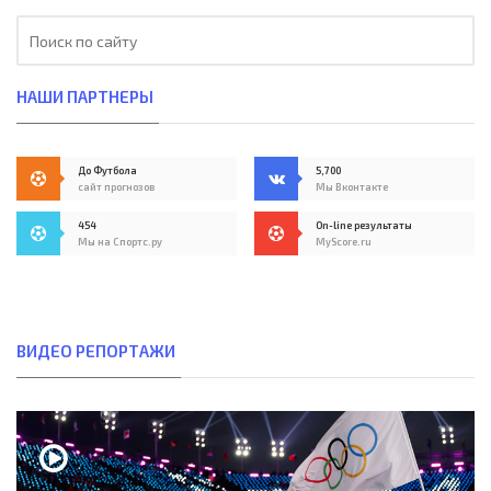
НАШИ ПАРТНЕРЫ
До Футбола
5,700
сайт прогнозов
Мы Вконтакте
454
On-line результаты
Мы на Спортс.ру
MyScore.ru
ВИДЕО РЕПОРТАЖИ