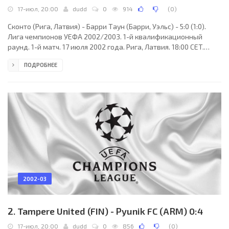
17-июл, 20:00
dudd
0
914
(
0
)
Сконто (Рига, Латвия) - Барри Таун (Барри, Уэльс) - 5:0 (1:0).
Лига чемпионов УЕФА 2002/2003. 1-й квалификационный
раунд. 1-й матч. 17 июля 2002 года. Рига, Латвия. 18:00 CET.
Стадион «Сконто» (вместимость – 9500). Судьи: Любомир
ПОДРОБНЕЕ
Пучек, Петр Кашны, Збинек Пустка (все - Чехия). Резервный:
Михал Бенеш (Чехия). Сконто Рига: 1. Андрей Павлов, 3.
Александр Исаков, 4. Михаил Землинский (к), 6. Олег
Благонадеждин, 9. Марис Верпаковскис (17. Аудрюс
Кшанавичюс (ЛИТ), 78), 10. Владимир Колесниченко, 11.
2002-03
2. Tampere United (FIN) - Pyunik FC (ARM) 0:4
17-июл, 20:00
dudd
0
856
(
0
)