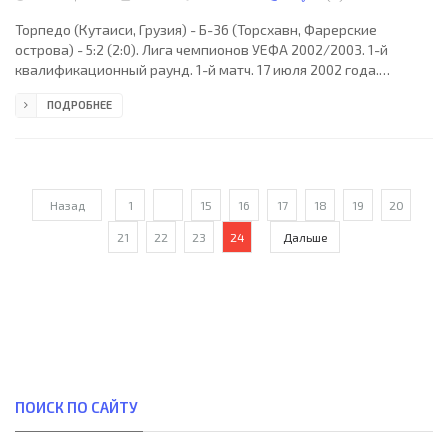
Торпедо (Кутаиси, Грузия) - Б-36 (Торсхавн, Фарерские
острова) - 5:2 (2:0). Лига чемпионов УЕФА 2002/2003. 1-й
квалификационный раунд. 1-й матч. 17 июля 2002 года.
Кутаиси, Грузия. 17:00 CET. Центральный стадион. 12000
ПОДРОБНЕЕ
зрителей (вместимость – 12000). Судьи: Кери Ричардс, Эдвард
Кинг, Филипп Бэйтс (все - Уэльс). Резервный: Саймон Джонс
(Уэльс). Торпедо Кутаиси: 12. Звиад Стуруа, 2. Зураб Ионанидзе
(к), 3 Михаил Махвиладзе, 6. Реваз Кемоклидзе, 7. Каха
Кветенадзе, 8. Шота Бабунашвили (9. Давид
Назад
1
...
15
16
17
18
19
20
21
22
23
24
Дальше
ПОИСК ПО САЙТУ