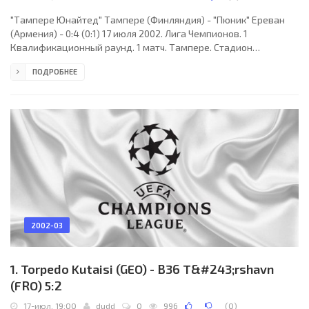
"Тампере Юнайтед" Тампере (Финляндия) - "Пюник" Ереван
(Армения) - 0:4 (0:1) 17 июля 2002. Лига Чемпионов. 1
Квалификационный раунд. 1 матч. Тампере. Стадион
"Таммела". 1300 зрителей. Судья: Мариан Мирча Саломир
ПОДРОБНЕЕ
(Румыния). "Тампере Юнайтед": Кавен, Рясянен, Ахо (Джонс,
46), Сало, Салмела, Куоппала, Коскела, Сааринен (Сантахухта,
72), Ненонен, Лехтинен, Ниеми (Хевонкорпи, 72). "Пюник":
Карагезян, Стефанович, Жозе Андрес БИЛИБИО, Мкрчан,
Траоре, Минасян (Мелоян, 88), Антонян (Чилингарян, 81),
2002-03
1. Torpedo Kutaisi (GEO) - B36 T&#243;rshavn
(FRO) 5:2
17-июл, 19:00
dudd
0
996
(
0
)