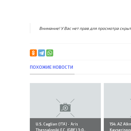
Внимание! У Вас нет прав для просмотра скрыт
ПОХОЖИЕ НОВОСТИ
U.S. Caglian (ITA) - Aris
154. AZ Alk
Thessaloniki F.C. (GRE) 3:0..
Kayserispor