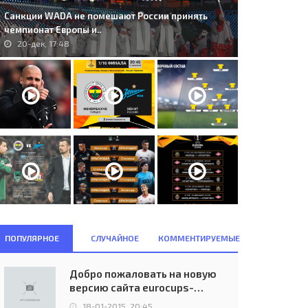
Санкции WADA не помешают России принять
чемпионат Европы и..
20-дек, 17:48
ПОПУЛЯРНОЕ
СЛУЧАЙНОЕ
КОММЕНТИРУЕМЫЕ
Добро пожаловать на новую
версию сайта eurocups-
. A.G.F. Århus (DEN) - Sevilla
228. FC Differdange 03 (LUX) -
uefa.ru
tbol Club S.A.D. (ESP)..
Paris Saint-Germain (FRA) 0:4..
18-01-2015, 20:45