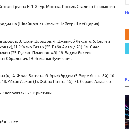
й этап. Группа H. 1-й тур. Москва, Россия. Стадион Локомотив.
Н
ураджина (Швейцария), Феликс Цойгер (Швейцария).
егородов, 3. Юрий Дроздов, 4. Джейкоб Лексето, 5. Сергей
 (к), 11. Жулио Сезар (55. Баба Адаму, 74), 14. Олег
икин (25. Руслан Пименов, 46), 16. Вадим Евсеев.
лан Обрадович, 19. Неманья Вучичевич.
з (к), 4. Жоао Батиста, 6. Ариф Эрдем (5. Эмре Ашык, 84), 10.
В
18. Айхан Акман (17. Фабио Пинто, 46), 21. Серхио Алмагер,
н Хасполатлы, 25. Кристиан.
64) - нет.