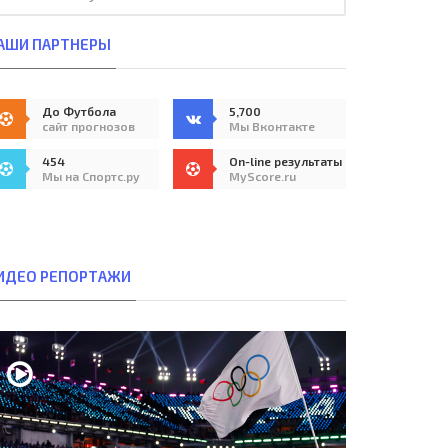
АШИ ПАРТНЕРЫ
До Футбола
5,700
сайт прогнозов
Мы Вконтакте
454
On-line результаты
Мы на Спортс.ру
MyScore.ru
ИДЕО РЕПОРТАЖИ