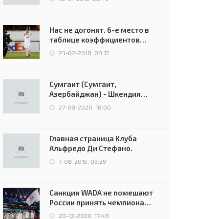
04-дек, 21:30
18-авг, 22:45
Нас не догонят. 6-е место в
таблице коэффициентов
УЕФА остаётся за Россией
23-02-2018, 08:17
Сумгаит (Сумгаит,
Азербайджан) - Шкендия
(Тетово, Северная
27-08-2020, 18:00
Македония) - 0:2 (0:0)
Главная страница Клуба
Альфредо Ди Стефано.
7-08-2015, 09:29
Санкции WADA не помешают
России принять чемпионат
Европы и финал Лиги
20-12-2020, 17:48