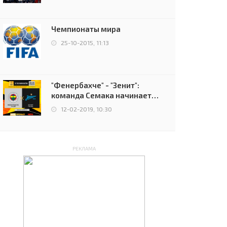
чемпионов.
Чемпионаты мира
25-10-2015, 11:13
"Фенербахче" - "Зенит":
команда Семака начинает
путь в плей-офф Лиги
12-02-2019, 10:30
Европы
РЕКЛАМА