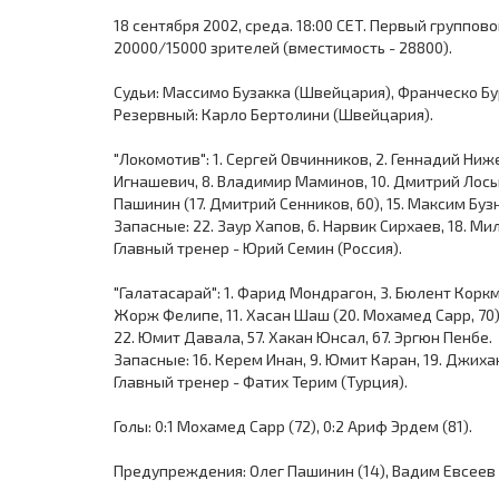
18 сентября 2002, среда. 18:00 CET. Первый группово
20000/15000 зрителей (вместимость - 28800).
Судьи: Массимо Бузакка (Швейцария), Франческо Б
Резервный: Карло Бертолини (Швейцария).
"Локомотив": 1. Сергей Овчинников, 2. Геннадий Ниж
Игнашевич, 8. Владимир Маминов, 10. Дмитрий Лоськов
Пашинин (17. Дмитрий Сенников, 60), 15. Максим Бузн
Запасные: 22. Заур Хапов, 6. Нарвик Сирхаев, 18. Ми
Главный тренер - Юрий Семин (Россия).
"Галатасарай": 1. Фарид Мондрагон, 3. Бюлент Коркма
Жорж Фелипе, 11. Хасан Шаш (20. Мохамед Сарр, 70), 
22. Юмит Давала, 57. Хакан Юнсал, 67. Эргюн Пенбе.
Запасные: 16. Керем Инан, 9. Юмит Каран, 19. Джиха
Главный тренер - Фатих Терим (Турция).
Голы: 0:1 Мохамед Сарр (72), 0:2 Ариф Эрдем (81).
Предупреждения: Олег Пашинин (14), Вадим Евсеев (