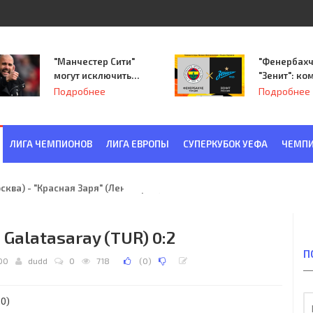
"Манчестер Сити"
"Фенербахч
могут исключить
"Зенит": ко
из Лиги
Семака нач
Подробнее
Подробнее
чемпионов.
путь в пле
Лиги Европ
ЛИГА ЧЕМПИОНОВ
ЛИГА ЕВРОПЫ
СУПЕРКУБОК УЕФА
ЧЕМПИ
ква) - "Красная Заря" (Ленинград) 6:2
 Galatasaray (TUR) 0:2
П
00
dudd
0
718
(
0
)
:0)