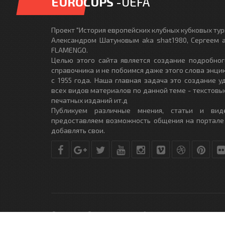
EUROCUPS
-UEFA
Проект "История европейских клубных кубковых турн
Александром Шатуновым aka shat1980, Сергеем a
FLAMENGO.
Целью этого сайта является создание подробног
справочника и не побоимся даже этого слова энци
с 1955 года. Наша главная задача это создание 
всех видов материалов по данной теме - текстовы
печатных изданий ит.д
Публикуем различные мнения, статьи и вид
предоставляем возможность общения на портале
добавлять свои.
© Copyright © 2010-2017. Разработано студией
DLE-THEME.