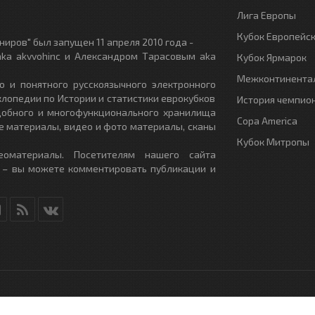
Лига Европы
Кубок Европейс
иров" был запущен 11 апреля 2010 года -
ka akvvohinc и Александром Тарасовым aka
Кубок Ярмарок
Межконтинентал
о и понятного русскоязычного электронного
клопедии по Истории и статистики еврокубков
История чемпио
удобного и многофункционального хранилища
Copa America
е материалы, видео и фото материалы, сканы
Кубок Митропы
еоматериалы. Посетителям нашего сайта
 – вы можете комментировать публикации и
RU
- All Rights Reserved.