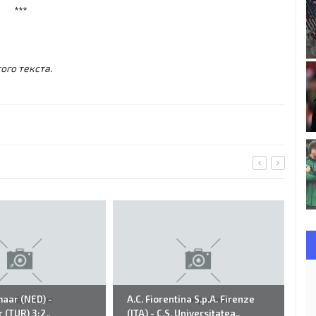
***
ого текста.
maar (NED) -
A.C. Fiorentina S.p.A. Firenze
32
 (TUR) 3:2..
(ITA) - C.S. Universitatea..
Fu