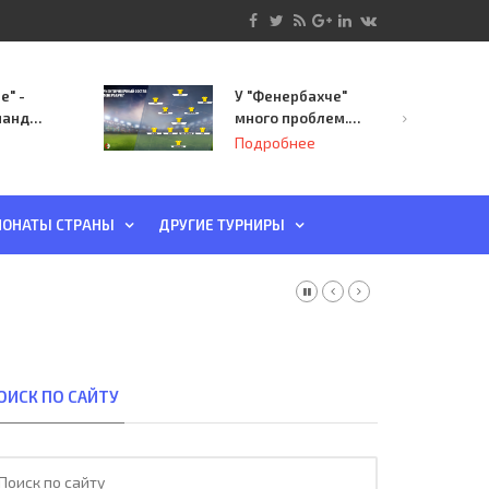
е" -
У "Фенербахче"
манда
много проблем.
инает
Но он опасен для
Подробнее
й-офф
"Зенита"
ы
ОНАТЫ СТРАНЫ
ДРУГИЕ ТУРНИРЫ
ОИСК ПО САЙТУ