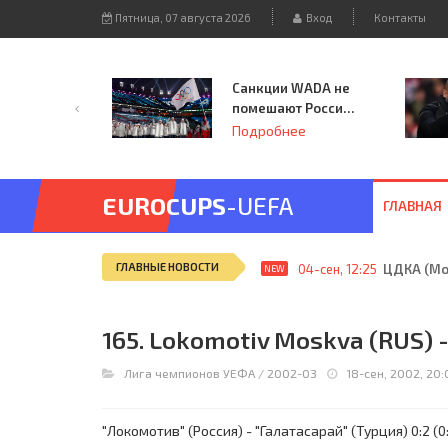
Пятница, 07 августа 2026
Вход
Контакты
Санкции WADA не
помешают России
принять
Подробнее
чемпионат
Европы и финал
Лиги чемпионов.
EUROCUPS
-UEFA
ГЛАВНАЯ
ГЛАВНЫЕ НОВОСТИ
04-сен, 12:25
ЦДКА (Мос
NEW
165. Lokomotiv Moskva (RUS) -
Лига чемпионов УЕФА
/
2002-03
18-сен, 2002, 20:
"Локомотив" (Россия) - "Галатасарай" (Турция) 0:2 (0