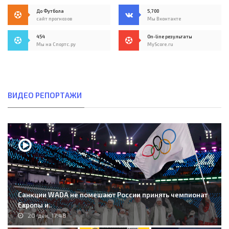
До Футбола
5,700
сайт прогнозов
Мы Вконтакте
454
On-line результаты
Мы на Спортс.ру
MyScore.ru
ВИДЕО РЕПОРТАЖИ
Санкции WADA не помешают России принять чемпионат
Европы и..
20-дек, 17:48