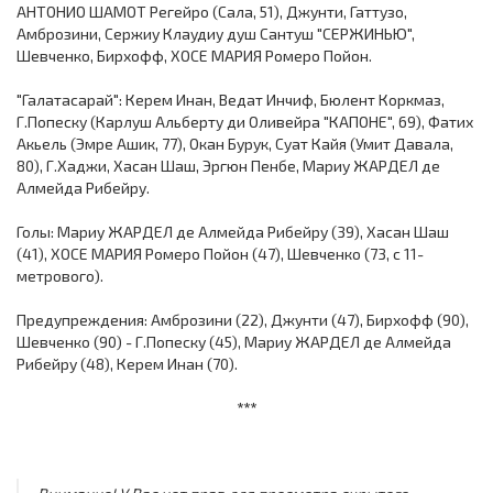
АНТОНИО ШАМОТ Регейро (Сала, 51), Джунти, Гаттузо,
Амброзини, Сержиу Клаудиу душ Сантуш "СЕРЖИНЬЮ",
Шевченко, Бирхофф, ХОСЕ МАРИЯ Ромеро Пойон.
"Галатасарай": Керем Инан, Ведат Инчиф, Бюлент Коркмаз,
Г.Попеску (Карлуш Альберту ди Оливейра "КАПОНЕ", 69), Фатих
Акьель (Эмре Ашик, 77), Окан Бурук, Суат Кайя (Умит Давала,
80), Г.Хаджи, Хасан Шаш, Эргюн Пенбе, Mариу ЖАРДЕЛ де
Алмейда Рибейру.
Голы: Mариу ЖАРДЕЛ де Алмейда Рибейру (39), Хасан Шаш
(41), ХОСЕ МАРИЯ Ромеро Пойон (47), Шевченко (73, с 11-
метрового).
Предупреждения: Амброзини (22), Джунти (47), Бирхофф (90),
Шевченко (90) - Г.Попеску (45), Mариу ЖАРДЕЛ де Алмейда
Рибейру (48), Керем Инан (70).
***