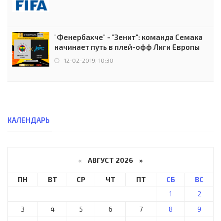
"Фенербахче" - "Зенит": команда Семака
начинает путь в плей-офф Лиги Европы
12-02-2019, 10:30
КАЛЕНДАРЬ
«
АВГУСТ 2026 »
ПН
ВТ
СР
ЧТ
ПТ
СБ
ВС
1
2
3
4
5
6
7
8
9