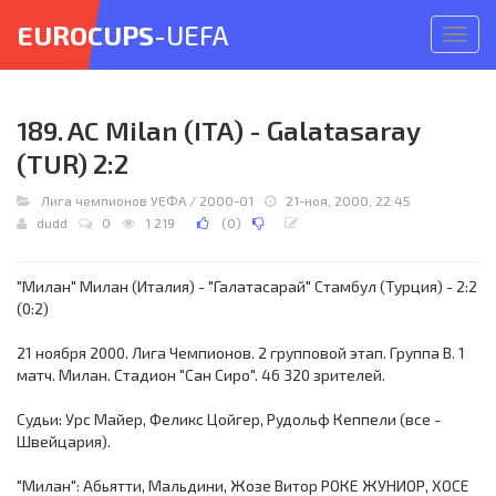
EUROCUPS
-UEFA
Откр
меню
189. AC Milan (ITA) - Galatasaray
(TUR) 2:2
Лига чемпионов УЕФА
/
2000-01
21-ноя, 2000, 22:45
dudd
0
1 219
(
0
)
"Милан" Милан (Италия) - "Галатасарай" Стамбул (Турция) - 2:2
(0:2)
21 ноября 2000. Лига Чемпионов. 2 групповой этап. Группа В. 1
матч. Милан. Стадион "Сан Сиро". 46 320 зрителей.
Судьи: Урс Майер, Феликс Цойгер, Рудольф Кеппели (все -
Швейцария).
"Милан": Абьятти, Мальдини, Жозе Витор РОКЕ ЖУНИОР, ХОСЕ